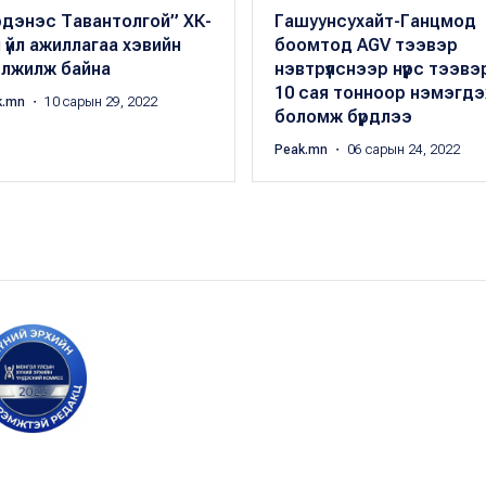
рдэнэс Тавантолгой” ХК-
Гашуунсухайт-Ганцмод
 үйл ажиллагаа хэвийн
боомтод AGV тээвэр
элжилж байна
нэвтрүүлснээр нүүрс тээвэ
10 сая тонноор нэмэгдэ
k.mn
・ 10 сарын 29, 2022
боломж бүрдлээ
Peak.mn
・ 06 сарын 24, 2022