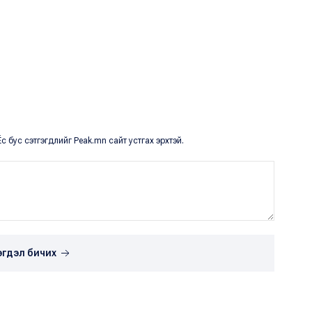
с бус сэтгэгдлийг Peak.mn сайт устгах эрхтэй.
эгдэл бичих