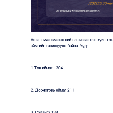
Ашигт малтмалын нийт ашиглалтын хүчин төгө
аймгийг танилцуулж байна. Үүнд:
1.Төв аймаг - 304
2. Дорноговь аймаг 211
3. Сэлэнгэ 139