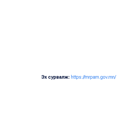
Эх сурвалж:
https://mrpam.gov.mn/