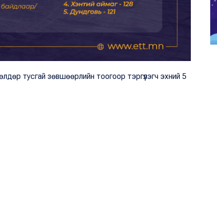
лдөр тусгай зөвшөөрлийн тоогоор тэргүүлэгч эхний 5