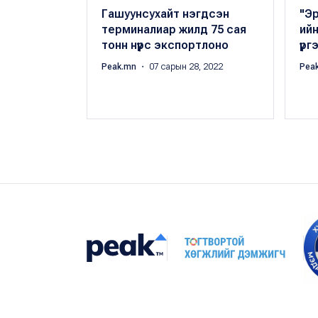
Гашуунсухайт нэгдсэн
"Э
терминалиар жилд 75 сая
ийн
тонн нүүрс экспортлоно
үрг
Peak.mn
・ 07 сарын 28, 2022
Pea