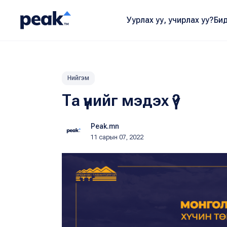
Уурлах уу, учирлах уу?
Бид
Нийгэм
Та үүнийг мэдэх үү?
Peak.mn
11 сарын 07, 2022