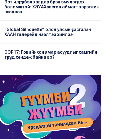
Эрт илрүүлбэл хавдар бүрэн эмчлэгдэх
боломжтой: ХЭҮА​Хөвсгөл аймагт хэрэгжиж
эхэллээ
“Global Silhouette” олон улсын үзэсгэлэн
ХААН галерейд нээлтээ хийлээ
COP17: Говийнхон ямар асуудлыг хамгийн
түрүүнд хөндөж байна вэ?