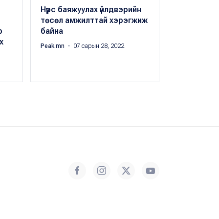
Нүүрс баяжуулах үйлдвэрийн
“Эрдэнэс 
төсөл амжилттай хэрэгжиж
боловсрол
р
байна
хөтөлбөрө
х
Peak.mn
・ 07 сарын 28, 2022
Peak.mn
・ 08 