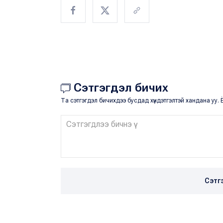
Сэтгэгдэл бичих
Та сэтгэгдэл бичихдээ бусдад хүндэтгэлтэй хандана уу. Ё
Сэтг