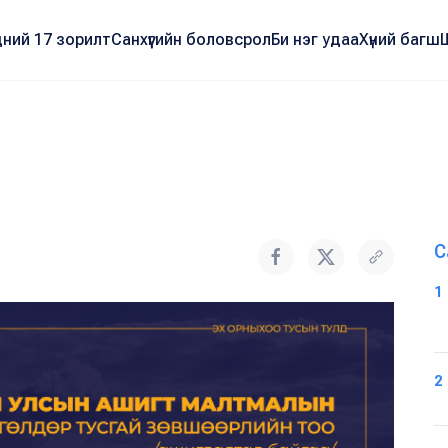
ний 17 зорилт
Санхүүгийн боловсрол
Би нэг удаа
Хүний багш
С
1
2