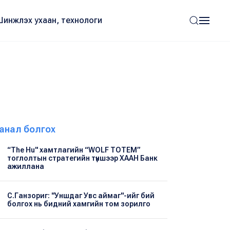
Шинжлэх ухаан, технологи
анал болгох
“The Hu" хамтлагийн “WOLF TOTEM”
тоглолтын стратегийн түншээр ХААН Банк
ажиллана
С.Ганзориг: "Уншдаг Увс аймаг"-ийг бий
болгох нь бидний хамгийн том зорилго