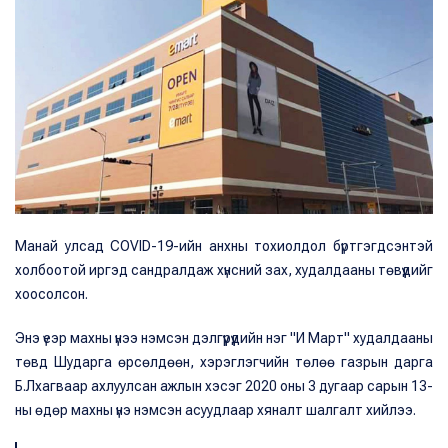
Манай улсад COVID-19-ийн анхны тохиолдол бүртгэгдсэнтэй
холбоотой иргэд сандралдаж хүнсний зах, худалдааны төвүүдийг
хоосолсон.
Энэ үеэр махны үнээ нэмсэн дэлгүүрүүдийн нэг "И Март" худалдааны
төвд Шударга өрсөлдөөн, хэрэглэгчийн төлөө газрын дарга
Б.Лхагваар ахлуулсан ажлын хэсэг 2020 оны 3 дугаар сарын 13-
ны өдөр махны үнэ нэмсэн асуудлаар хяналт шалгалт хийлээ.