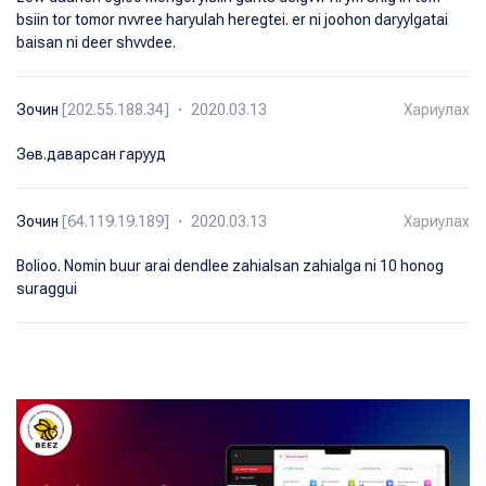
bsiin tor tomor nvvree haryulah heregtei. er ni joohon daryylgatai
baisan ni deer shvvdee.
Зочин
[202.55.188.34] ・ 2020.03.13
Хариулах
Зөв.даварсан гарууд
Зочин
[64.119.19.189] ・ 2020.03.13
Хариулах
Bolioo. Nomin buur arai dendlee zahialsan zahialga ni 10 honog
suraggui