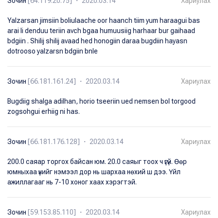
Зочин
[64.119.20.75] ・ 2020.03.14
Хариулах
Yalzarsan jimsiin boliulaache oor haanch tiim yum haraagui bas
arai li denduu teriin avch bgaa humuusiig harhaar bur gaihaad
bdgiin . Shilij shilij avaad hed honogiin daraa bugdiin hayasn
dotrooso yalzarsn bdgiin bnle
Зочин
[66.181.161.24] ・ 2020.03.14
Хариулах
Bugdiig shalga adilhan, horio tseeriin ued nemsen bol torgood
zogsohgui erhiig ni has.
Зочин
[66.181.176.128] ・ 2020.03.14
Хариулах
200.0 саяар торгох байсан юм. 20.0 саяыг тоох ч үгүй. Өөр
юмныхаа үнийг нэмээл дор нь шархаа нөхий ш дээ. Үйл
ажиллагааг нь 7-10 хоног хаах хэрэгтэй.
Зочин
[59.153.85.110] ・ 2020.03.14
Хариулах