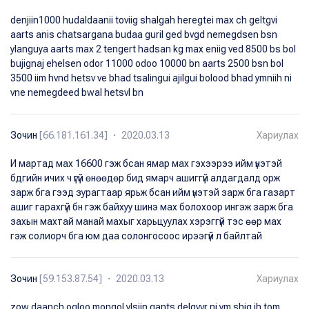
denjiin1000 hudaldaanii toviig shalgah heregtei max ch geltgvi
aarts anis chatsargana budaa guril ged bvgd nemegdsen bsn
ylanguya aarts max 2 tengert hadsan kg max eniig ved 8500 bs bol
bujignaj ehelsen odor 11000 odoo 10000 bn aarts 2500 bsn bol
3500 iim hvnd hetsv ve bhad tsalingui ajilgui bolood bhad ymniih ni
vne nemegdeed bwal hetsvl bn
Зочин
[66.181.161.34] ・ 2020.03.13
Хариулах
И мартад мах 16600 гэж бсан ямар мах гэхээрээ ийм үнэтэй
бдгийн ичих ч үгүй өнөөдөр бид ямарч ашиггүй алдагдалд орж
зарж бга гээд зурагтаар ярьж бсан ийм үнэтэй зарж бга газарт
ашиг гарахгүй бн гэж байхуу шинэ мах болохоор ингэж зарж бга
захын махтай манай махыг харьцуулах хэрэггүй тэс өөр мах
гэж солиорч бга юм даа солонгосоос ирээгүй л байлтай
Зочин
[59.153.87.54] ・ 2020.03.13
Хариулах
zow daanch ogloo mongol ylsiin gants delgvvr ni ym shig ih tom