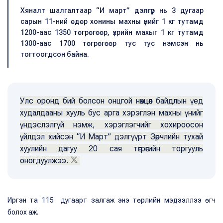
Хяналт шалгалтаар “И март” дэлгүүр нь 3 дугаар
сарын 11-ний өдөр хонины махны үнийг 1 кг тутамд
1200-аас 1350 төгрөгөөр, үхрийн махыг 1 кг тутамд
1300-аас 1700 төгрөгөөр тус тус нэмсэн нь
тогтоогдсон байна.
Улс оронд бий болсон онцгой нөхцөл байдлын үед
худалдааны хууль бус арга хэрэглэн махны үнийг
үндэслэлгүй нэмж, хэрэглэгчийг хохироосон
үйлдэл хийсэн “И Март” дэлгүүрт Зөрчлийн тухай
хуулийн дагуу 20 сая төгрөгийн торгууль
оногдуулжээ.
Иргэн та 115 дугаарт залгаж энэ төрлийн мэдээллээ өгч
болох аж.