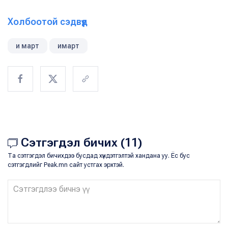
Холбоотой сэдвүүд
и март
имарт
Сэтгэгдэл бичих (11)
Та сэтгэгдэл бичихдээ бусдад хүндэтгэлтэй хандана уу. Ёс бус
сэтгэгдлийг Peak.mn сайт устгах эрхтэй.