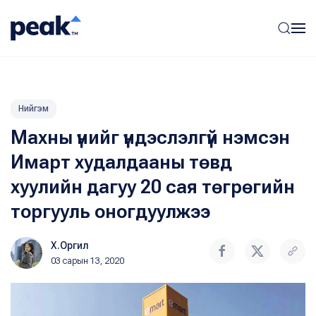
Нийгэм
Махны үнийг үндэслэлгүй нэмсэн
Имарт худалдааны төвд
хуулийн дагуу 20 сая төгрөгийн
торгууль оногдуулжээ
Х.Оргил
03 сарын 13, 2020