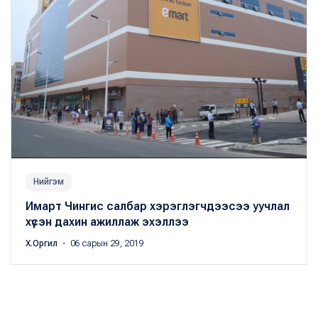
Нийгэм
Имарт Чингис салбар хэрэглэгчдээсээ уучлал
хүсэн дахин ажиллаж эхэллээ
Х.Оргил
・ 06 сарын 29, 2019