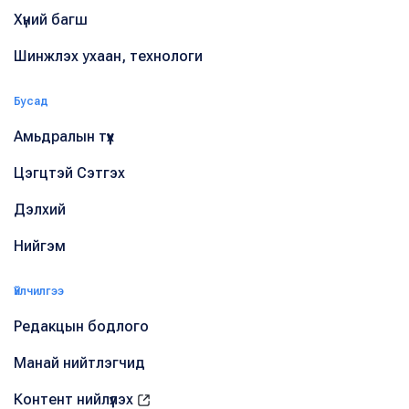
Хүний багш
Шинжлэх ухаан, технологи
Бусад
Амьдралын түүх
Цэгцтэй Сэтгэх
Дэлхий
Нийгэм
Үйлчилгээ
Редакцын бодлого
Манай нийтлэгчид
Контент нийлүүлэх