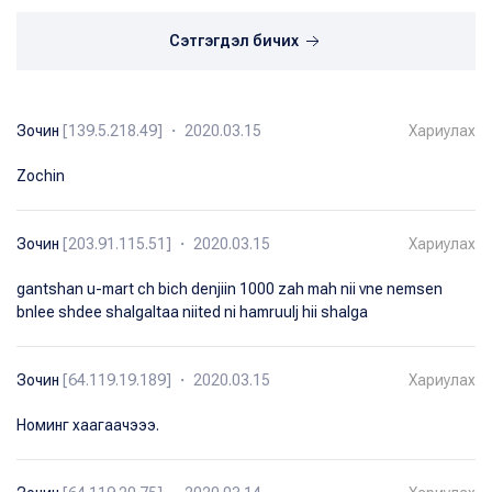
Сэтгэгдэл бичих
Зочин
[139.5.218.49] ・ 2020.03.15
Хариулах
Zochin
Зочин
[203.91.115.51] ・ 2020.03.15
Хариулах
gantshan u-mart ch bich denjiin 1000 zah mah nii vne nemsen
bnlee shdee shalgaltaa niited ni hamruulj hii shalga
Зочин
[64.119.19.189] ・ 2020.03.15
Хариулах
Номинг хаагаачэээ.