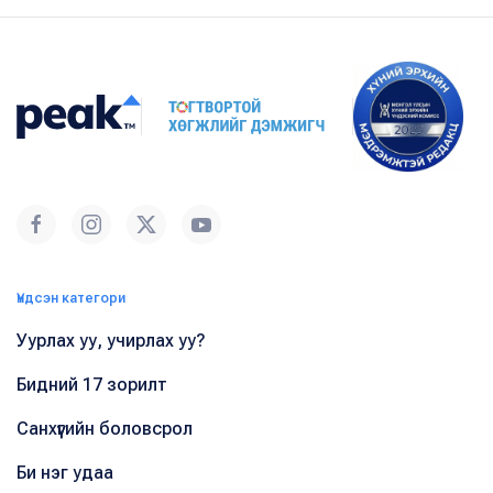
Үндсэн категори
Уурлах уу, учирлах уу?
Бидний 17 зорилт
Санхүүгийн боловсрол
Би нэг удаа