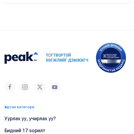
Үндсэн категори
Уурлах уу, учирлах уу?
Бидний 17 зорилт