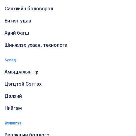
Санхүүгийн боловсрол
Би нэг удаа
Хүний багш
Шинжлэх ухаан, технологи
Бусад
Амьдралын түүх
Цэгцтэй Сэтгэх
Дэлхий
Нийгэм
Үйлчилгээ
Редакцын бодлого