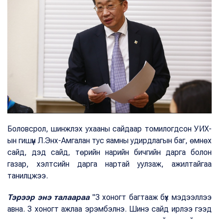
Боловсрол, шинжлэх ухааны сайдаар томилогдсон УИХ-
ын гишүүн Л.Энх-Амгалан тус яамны удирдлагын баг, өмнөх
сайд, дэд сайд, төрийн нарийн бичгийн дарга болон
газар, хэлтсийн дарга нартай уулзаж, ажилтайгаа
танилцжээ.
Тэрээр энэ талаараа
"3 хоногт багтааж бүх мэдээллээ
авна. 3 хоногт ажлаа эрэмбэлнэ. Шинэ сайд ирлээ гээд