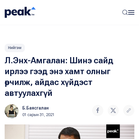
Нийгэм
Л.Энх-Амгалан: Шинэ сайд
ирлээ гээд энэ хамт олныг
өөрчилж, айдас хүйдэст
автуулахгүй
Б.Баясгалан
01 сарын 31, 2021