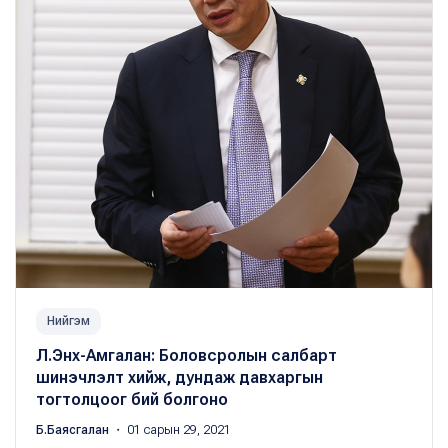
Нийгэм
Л.Энх-Амгалан: Боловсролын салбарт
шинэчлэлт хийж, дундаж давхаргын
тогтолцоог бий болгоно
Б.Баясгалан
・ 01 сарын 29, 2021