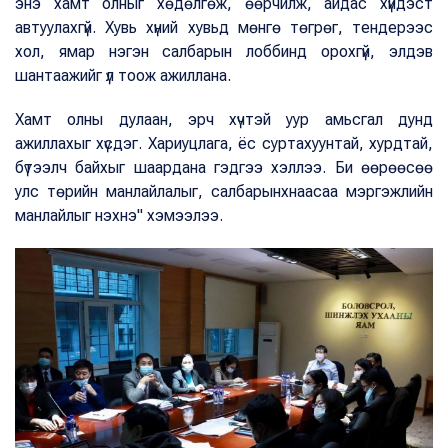
энэ хамт олныг хөдөлгөж, өөрчилж, айдас хүйдэст
автуулахгүй. Хувь хүний хувьд мөнгө төгрөг, тендерээс
хол, ямар нэгэн салбарын лоббинд орохгүй, элдэв
шантаажийг үл тоож ажиллана.
Хамт олны дулаан, эрч хүчтэй уур амьсгал дунд
ажиллахыг хүсдэг. Хариуцлага, ёс суртахуунтай, хурдтай,
бүтээлч байхыг шаардана гэдгээ хэллээ. Би өөрөөсөө
улс төрийн манлайлалыг, салбарынхнаасаа мэргэжлийн
манлайлыг нэхнэ" хэмээлээ.