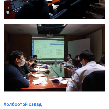
Холбоотой сэдвүүд