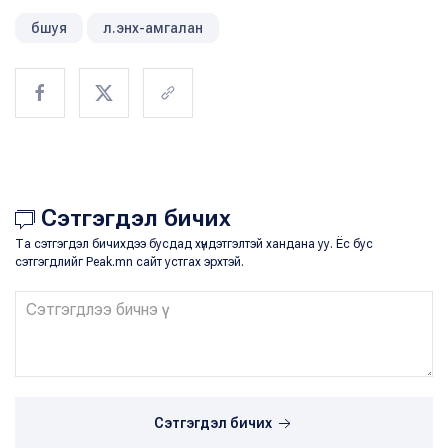
бшуя
л.энх-амгалан
Сэтгэгдэл бичих
Та сэтгэгдэл бичихдээ бусдад хүндэтгэлтэй хандана уу. Ёс бус
сэтгэгдлийг Peak.mn сайт устгах эрхтэй.
Сэтгэгдэл бичих