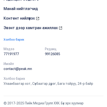
Манай нийтлэгчид
Контент нийлүүлэх
Эвэнт дээр хамтран ажиллах
Холбоо барих
Мэдээ
Редакц
77191977
99126085
Имэйл
contact@peak.mn
Холбоо барих
Улаанбаатар хот, Сүхбаатар дүүрэг, Бага тойруу, 24-р байр
© 2017-2025 Пийк Медиа Групп ХХК. Бүх эрх хуулиар