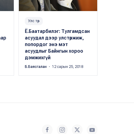
Улс төр
Улс төр
Ё.Баатарбилэг: Тулгамдсан
Ц.Даваасү
аар
асуудал дээр улстөржиж,
бохирдлыг 
попордог энэ мэт
бууруулах
асуудлыг Байнгын хороо
Цэдэнбалын 
дэмжихгүй
сарын 24, 201
Б.Баясгалан
・ 12 сарын 25, 2018