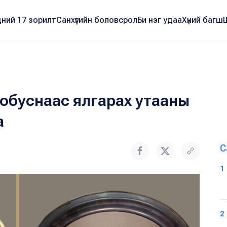
ний 17 зорилт
Санхүүгийн боловсрол
Би нэг удаа
Хүний багш
автобуснаас ялгарах утааны
а
С
1
2