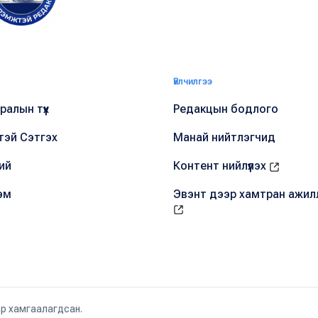
Үйлчилгээ
алын түүх
Редакцын бодлого
тэй Сэтгэх
Манай нийтлэгчид
ий
Контент нийлүүлэх
эм
Эвэнт дээр хамтран ажил
ар хамгаалагдсан.