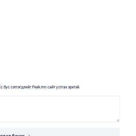
с бус сэтгэгдлийг Peak.mn сайт устгах эрхтэй.
эгдэл бичих