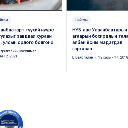
йгэм
Нийгэм
анбаатарт түүхий нүүрс
НҮБ-аас Улаанбаатарын
улахыг завдвал хураан
агаарын бохирдлын тал
, улсын орлого болгоно
албан ёсны мэдэгдэл
гаргалаа
ндэлгэрийн Мөнхчимэг
・ 11
н 12, 2021
Б.Баясгалан
・ 12 сарын 17, 2018