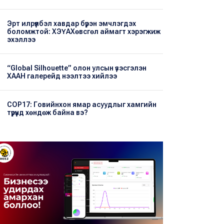
Эрт илрүүлбэл хавдар бүрэн эмчлэгдэх
боломжтой: ХЭҮА​Хөвсгөл аймагт хэрэгжиж
эхэллээ
“Global Silhouette” олон улсын үзэсгэлэн
ХААН галерейд нээлтээ хийлээ
COP17: Говийнхон ямар асуудлыг хамгийн
түрүүнд хөндөж байна вэ?