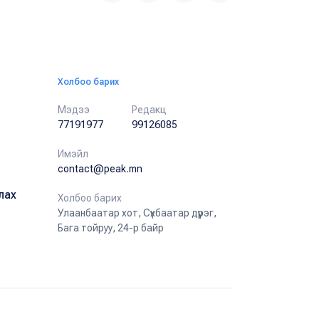
Холбоо барих
Мэдээ
Редакц
77191977
99126085
Имэйл
contact@peak.mn
лах
Холбоо барих
Улаанбаатар хот, Сүхбаатар дүүрэг,
Бага тойруу, 24-р байр