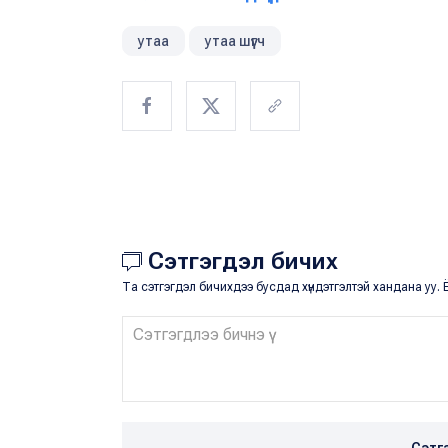
утаа
утаа шүүгч
Сэтгэгдэл бичих
Та сэтгэгдэл бичихдээ бусдад хүндэтгэлтэй хандана уу. Ё
Сэтг