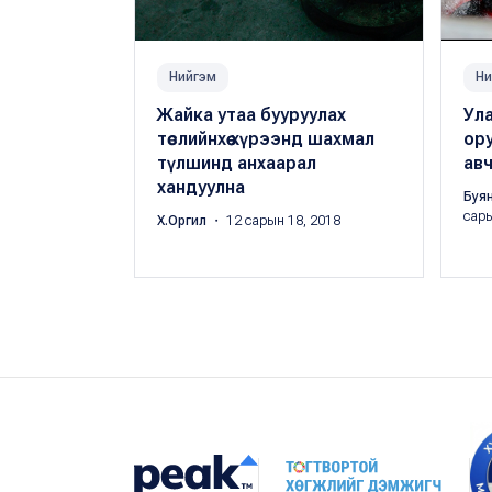
Нийгэм
Ни
Жайка утаа бууруулах
Ула
төслийнхөө хүрээнд шахмал
ору
түлшинд анхаарал
авч
хандуулна
Буя
сары
Х.Оргил
・ 12 сарын 18, 2018