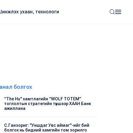
Шинжлэх ухаан, технологи
анал болгох
“The Hu" хамтлагийн “WOLF TOTEM”
тоглолтын стратегийн түншээр ХААН Банк
ажиллана
С.Ганзориг: "Уншдаг Увс аймаг"-ийг бий
болгох нь бидний хамгийн том зорилго