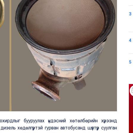
3
4
5
хирдлыг бууруулах үндэсний хөтөлбөрийн хүрээнд
ель хөдөлгүүртэй гурван автобусанд шүүлтүүр суулган