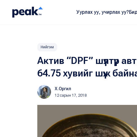
Уурлах уу, учирлах уу?
Бид
Нийгэм
Актив “DPF” шүүлтүүр 
64.75 хувийг шүүж байн
Х.Оргил
12 сарын 17, 2018