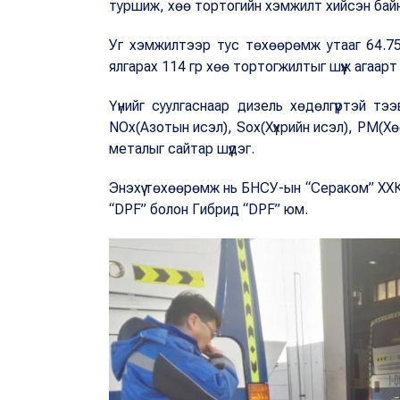
туршиж, хөө тортогийн хэмжилт хийсэн бай
Уг хэмжилтээр тус төхөөрөмж утааг 64.75
ялгарах 114 гр хөө тортогжилтыг шүүж агаар
Үүнийг суулгаснаар дизель хөдөлгүүртэй тэ
NOx(Азотын исэл), Sox(Хүхрийн исэл), PM(Хө
металыг сайтар шүүдэг.
Энэхүү төхөөрөмж нь БНСУ-ын “Сераком” ХХК-д
“DPF” болон Гибрид “DPF” юм.