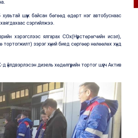
на.
 хувьтай шүүж байсан бөгөөд өдөрт нэг автобуснаас
т хаягдахаас сэргийлжээ.
эврийн хэрэгслээс ялгарах COx(Нүүрстөрөгчийн исэл),
ө тортогжилт) зэрэг хүний биед сөргөөр нөлөөлөх хүнд
 үйлдвэрлэсэн дизель хөдөлгүүрийн тортог шүүгч Актив