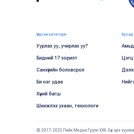
Үндсэн категори
Бусад
Уурлах уу, учирлах уу?
Амьдр
Бидний 17 зорилт
Цэгц
Санхүүгийн боловсрол
Дэлх
Би нэг удаа
Нийг
Хүний багш
Шинжлэх ухаан, технологи
© 2017-2025 Пийк Медиа Групп ХХК. Бүх эрх хуули