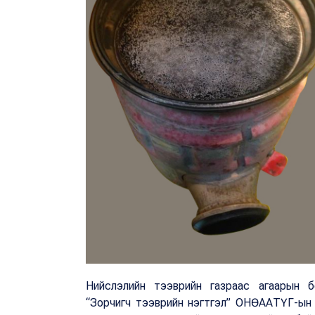
Нийслэлийн тээврийн газраас агаарын бо
“Зорчигч тээврийн нэгтгэл” ОНӨААТҮГ-ын диз