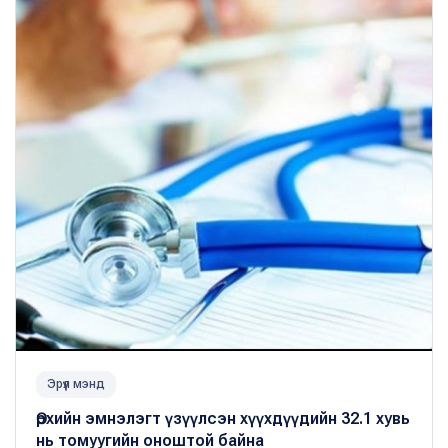
Эрүүл мэнд
Өрхийн эмнэлэгт үзүүлсэн хүүхдүүдийн 32.1 хувь
нь томуугийн оноштой байна