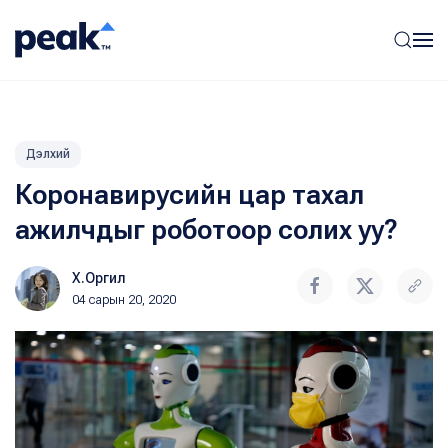
Дэлхий
Коронавирусийн цар тахал
ажилчдыг роботоор солих уу?
Х.Оргил
04 сарын 20, 2020