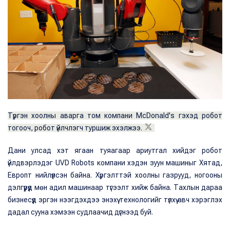
Түргэн хоолны аварга том компани McDonald's гэхэд робот
тогооч, робот үйлчлэгч туршиж эхэлжээ.
Дани улсад хэт ягаан туяагаар ариутгал хийдэг робот
үйлдвэрлэдэг UVD Robots компани хэдэн зуун машиныг Хятад,
Европт нийлүүлсэн байна. Хүргэлттэй хоолны газрууд, ногооны
дэлгүүрүүд мөн адил машинаар түгээлт хийж байна. Тахлын дараа
бизнесүүд эргэн нээгдэхдээ энэхүү технологийг түлхүү авч хэрэглэх
дадал сууна хэмээн судлаачид дүгнээд буй.