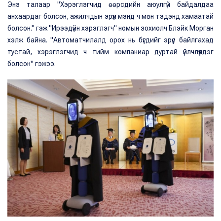
Энэ талаар "Хэрэглэгчид өөрсдийн аюулгүй байдалдаа
анхаардаг болсон, ажилчдын эрүүл мэнд ч мөн тэдэнд хамаатай
болсон." гэж "Ирээдүйн хэрэглэгч" номын зохиолч Блэйк Морган
хэлж байна. "Автоматчилалд орох нь бүгдийг эрүүл байлгахад
тустай, хэрэглэгчид ч тийм компаниар дуртай үйлчлүүлдэг
болсон" гэжээ.