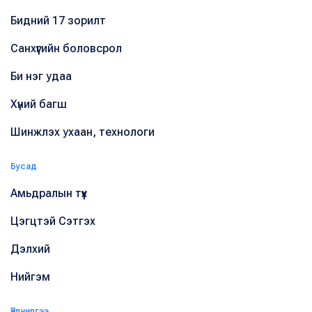
Бидний 17 зорилт
Санхүүгийн боловсрол
Би нэг удаа
Хүний багш
Шинжлэх ухаан, технологи
Бусад
Амьдралын түүх
Цэгцтэй Сэтгэх
Дэлхий
Нийгэм
Үйлчилгээ