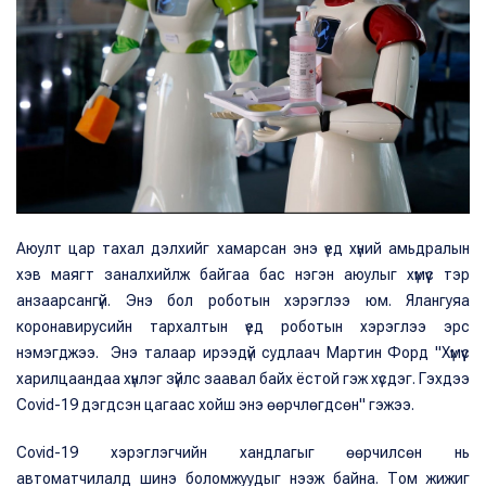
Аюулт цар тахал дэлхийг хамарсан энэ үед хүний амьдралын
хэв маягт заналхийлж байгаа бас нэгэн аюулыг хүмүүс тэр
анзаарсангүй. Энэ бол роботын хэрэглээ юм. Ялангуяа
коронавирусийн тархалтын үед роботын хэрэглээ эрс
нэмэгджээ. Энэ талаар ирээдүй судлаач Мартин Форд "Хүмүүс
харилцаандаа хүнлэг зүйлс заавал байх ёстой гэж хүсдэг. Гэхдээ
Covid-19 дэгдсэн цагаас хойш энэ өөрчлөгдсөн" гэжээ.
Covid-19 хэрэглэгчийн хандлагыг өөрчилсөн нь
автоматчилалд шинэ боломжуудыг нээж байна. Том жижиг