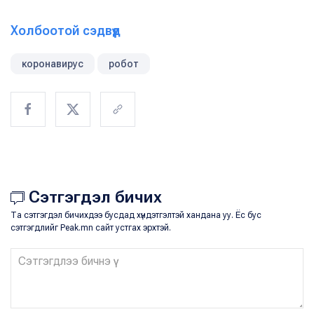
Холбоотой сэдвүүд
коронавирус
робот
Сэтгэгдэл бичих
Та сэтгэгдэл бичихдээ бусдад хүндэтгэлтэй хандана уу. Ёс бус
сэтгэгдлийг Peak.mn сайт устгах эрхтэй.