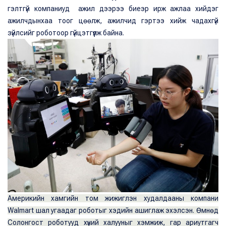
гэлтгүй компаниуд ажил дээрээ биеэр ирж ажлаа хийдэг
ажилчдынхаа тоог цөөлж, ажилчид гэртээ хийж чадахгүй
зүйлсийг роботоор гүйцэтгүүлж байна.
Америкийн хамгийн том жижиглэн худалдааны компани
Walmart шал угаадаг роботыг хэдийн ашиглаж эхэлсэн. Өмнөд
Солонгост роботууд хүний халууныг хэмжиж, гар ариутгагч