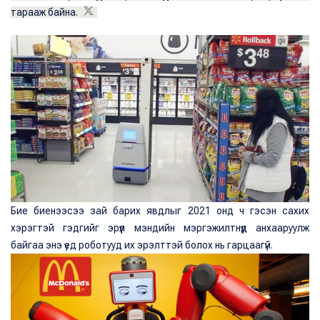
тарааж байна.
Бие биенээсээ зай барих явдлыг 2021 онд ч гэсэн сахих
хэрэгтэй гэдгийг эрүүл мэндийн мэргэжилтнүүд анхааруулж
байгаа энэ үед роботууд их эрэлттэй болох нь гарцаагүй.