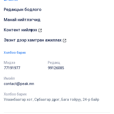
Редакцын бодлого
Манай нийтлэгчид
Контент нийлүүлэх
Эвэнт дээр хамтран ажиллах
Холбоо барих
Мэдээ
Редакц
77191977
99126085
Имэйл
contact@peak.mn
Холбоо барих
Улаанбаатар хот, Сүхбаатар дүүрэг, Бага тойруу, 24-р байр