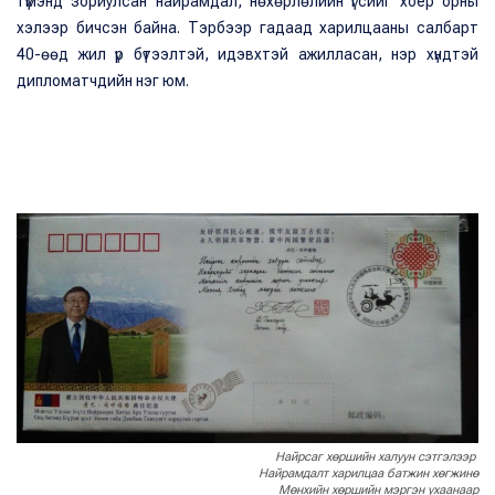
түмэнд зориулсан найрамдал, нөхөрлөлийн үгсийг хоёр орны
хэлээр бичсэн байна. Тэрбээр гадаад харилцааны салбарт
40-өөд жил үр бүтээлтэй, идэвхтэй ажилласан, нэр хүндтэй
дипломатчдийн нэг юм.
Найрсаг хөршийн халуун сэтгэлээр
Найрамдалт харилцаа батжин хөгжинө
Мөнхийн хөршийн мэргэн ухаанаар