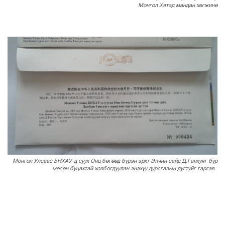
Монгол Хятад мандан хөгжинө
Монгол Улсаас БНХАУ-д суух Онц бөгөөд бүрэн эрхт Элчин сайд Д.Ганхуяг бүр
мөсөн буцахтай холбогдуулан энэхүү дурсгалын дугтуйг гаргав.