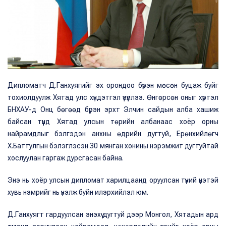
Дипломатч Д.Ганхуягийг эх орондоо бүрэн мөсөн буцаж буйг
тохиолдуулж Хятад улс хүндэтгэл үзүүллээ. Өнгөрсөн оныг хүртэл
БНХАУ-д Онц бөгөөд бүрэн эрхт Элчин сайдын алба хашиж
байсан түүнд Хятад улсын төрийн албанаас хоёр орны
найрамдлыг бэлгэдэн анхны өдрийн дугтуй, Ерөнхийлөгч
Х.Баттулгын бэлэглэсэн 30 мянган хонины нэрэмжит дугтуйтай
хослуулан гаргаж дурсгасан байна.
Энэ нь хоёр улсын дипломат харилцаанд оруулсан түүний үнэтэй
хувь нэмрийг нь үнэлж буйн илэрхийлэл юм.
Д.Ганхуягт гардуулсан энэхүү дугтуй дээр Монгол, Хятадын ард