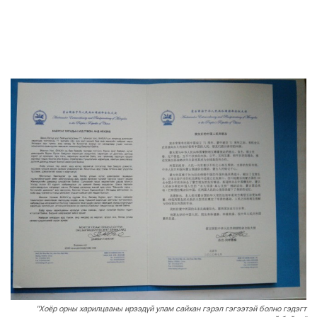
"Хоёр орны харилцааны ирээдүй улам сайхан гэрэл гэгээтэй болно гэдэгт