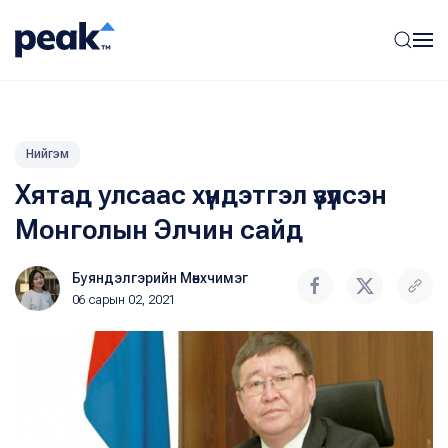
Нийгэм
Хятад улсаас хүндэтгэл үзүүлсэн
Монголын Элчин сайд
Буяндэлгэрийн Мөнхчимэг
06 сарын 02, 2021