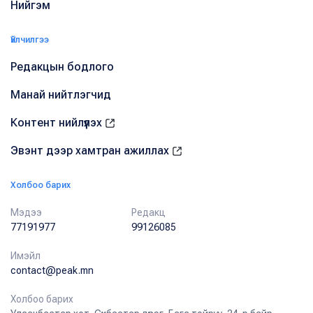
Нийгэм
Үйлчилгээ
Редакцын бодлого
Манай нийтлэгчид
Контент нийлүүлэх
Эвэнт дээр хамтран ажиллах
Холбоо барих
Мэдээ
Редакц
77191977
99126085
Имэйл
contact@peak.mn
Холбоо барих