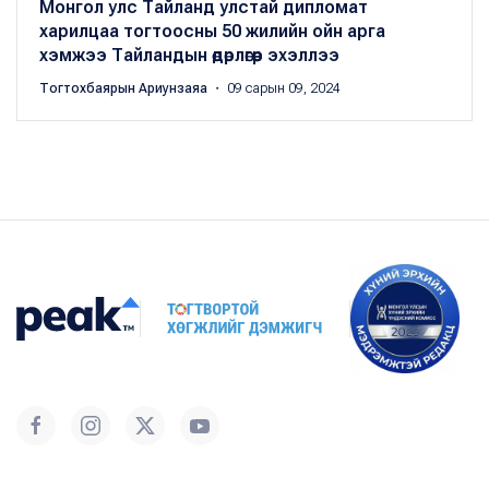
Монгол улс Тайланд улстай дипломат
харилцаа тогтоосны 50 жилийн ойн арга
хэмжээ Тайландын өдөрлөгөөр эхэллээ
Тогтохбаярын Ариунзаяа
・ 09 сарын 09, 2024