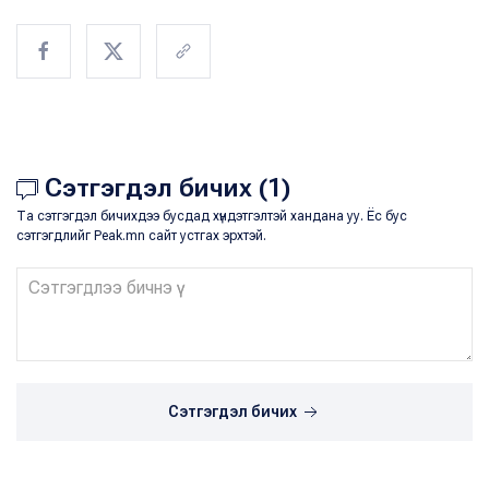
Сэтгэгдэл бичих (1)
Та сэтгэгдэл бичихдээ бусдад хүндэтгэлтэй хандана уу. Ёс бус
сэтгэгдлийг Peak.mn сайт устгах эрхтэй.
Сэтгэгдэл бичих