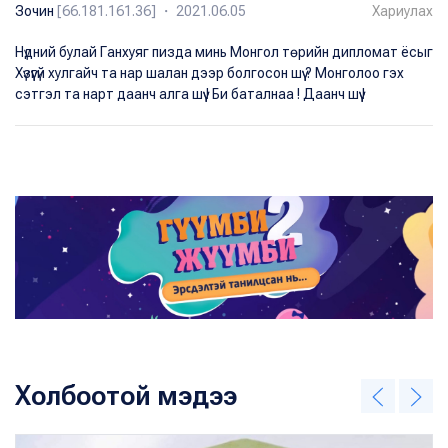
Зочин
[66.181.161.36] ・ 2021.06.05
Хариулах
Нүдний булай Ганхуяг пизда минь Монгол төрийн дипломат ёсыг
Хүзүүгүй хулгайч та нар шалан дээр болгосон шүү ? Монголоо гэх
сэтгэл та нарт даанч алга шүү ! Би баталнаа ! Даанч шүү !
Холбоотой мэдээ