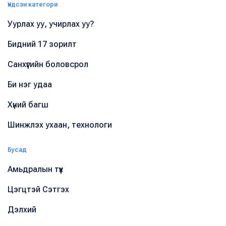
Үндсэн категори
Уурлах уу, учирлах уу?
Бидний 17 зорилт
Санхүүгийн боловсрол
Би нэг удаа
Хүний багш
Шинжлэх ухаан, технологи
Бусад
Амьдралын түүх
Цэгцтэй Сэтгэх
Дэлхий