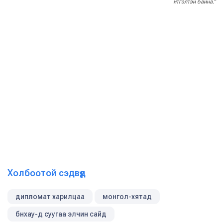
итгэлтэй байна."
Холбоотой сэдвүүд
дипломат харилцаа
монгол-хятад
бнхау-д суугаа элчин сайд