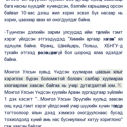
бага насны хүүхдийг хүчиндсэн, бэлгийн харьцаанд орсон
байвал 10-аас дээш жил хорих эсвэл бүх насаар нь
хорих, цаазаар авах ял оногдуулдаг байна.
-Түүнчлэн дэлхийн зарим улсуудад ийм төрлийн гэмт
хэрэг үйлдсэн этгээдүүдэд “Химийн аргаар хөнгөлөх” ял
эдлүүлж байна. Франц, Швейцарь, Польш, ХБНГУ-д
тухайн этгээд өөрөө зөвшөөрөхгүй бол шоронд ялаа эдэлдэг
байна.
Монгол Улсын хувьд Үндсэн хуулиараа ц
аазын ялыг
хэрэглэх бүрэн боломжтой боловч салбар хуулиараа
хязгаарлаж хаасан байгаа нь учир дутагдалтай юм.
Монгол Улсын Үндсэн хуулийн Арван зургадугаар зүйлийн
1 дэх хэсэгт “...Монгол Улсын Эрүүгийн хуульд заасан
онц хүнд гэмт хэрэг үйлдсэний учир шүүхийн хүчин төгөлдөр
тогтоолоор ялын дээд хэмжээ оногдуулснаас бусад
тохиолдолд хүний амь нас бусниулахыг хатуу хориглоно”
гэж заасан байдаг.