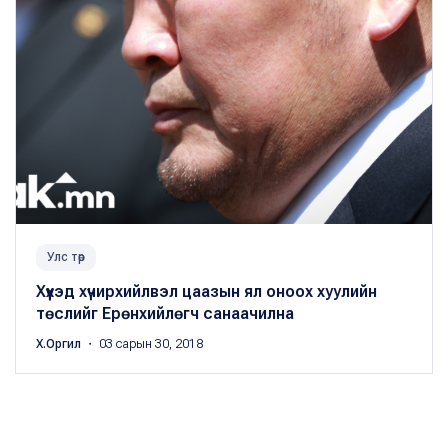
Улс төр
Хүүхэд хүчирхийлвэл цаазын ял оноох хуулийн
төслийг Ерөнхийлөгч санаачилна
Х.Оргил
・ 03 сарын 30, 2018