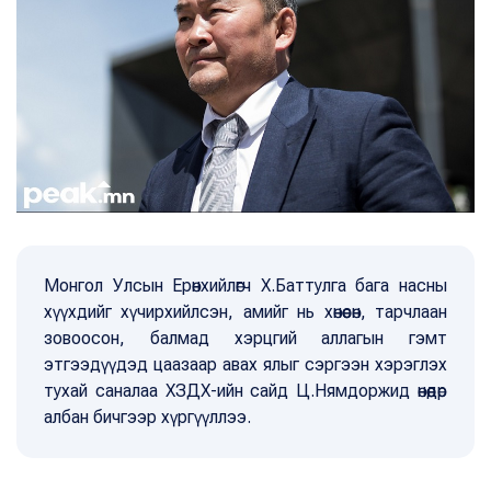
Монгол Улсын Ерөнхийлөгч Х.Баттулга бага насны
хүүхдийг хүчирхийлсэн, амийг нь хөнөөсөн, тарчлаан
зовоосон, балмад хэрцгий аллагын гэмт
этгээдүүдэд цаазаар авах ялыг сэргээн хэрэглэх
тухай саналаа ХЗДХ-ийн сайд Ц.Нямдоржид өнөөдөр
албан бичгээр хүргүүллээ.