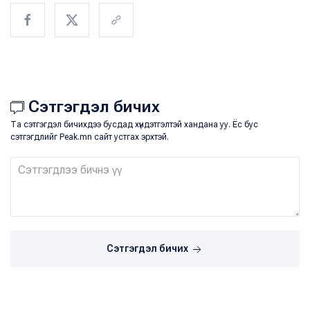
Сэтгэгдэл бичих
Та сэтгэгдэл бичихдээ бусдад хүндэтгэлтэй хандана уу. Ёс бус
сэтгэгдлийг Peak.mn сайт устгах эрхтэй.
Сэтгэгдэл бичих