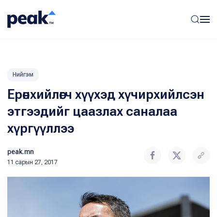
Нийгэм
Ерөнхийлөгч хүүхэд хүчирхийлсэн
этгээдийг цаазлах саналаа
хүргүүллээ
peak.mn
11 сарын 27, 2017