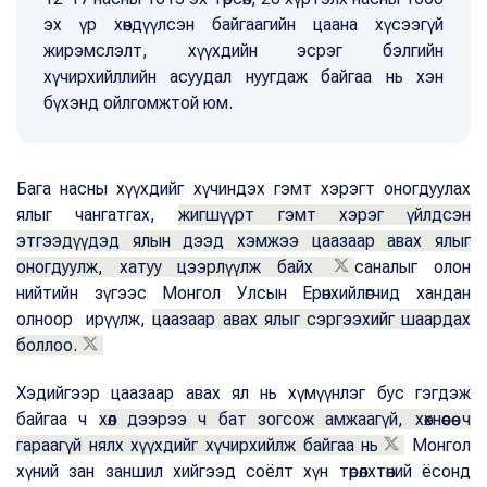
эх үр хөндүүлсэн байгаагийн цаана хүсээгүй
жирэмслэлт, хүүхдийн эсрэг бэлгийн
хүчирхийллийн асуудал нуугдаж байгаа нь хэн
бүхэнд ойлгомжтой юм.
Бага насны хүүхдийг хүчиндэх гэмт хэрэгт оногдуулах
ялыг чангатгах,
жигшүүрт гэмт хэрэг үйлдсэн
этгээдүүдэд ялын дээд хэмжээ цаазаар авах ялыг
оногдуулж, хатуу цээрлүүлж байх
саналыг олон
нийтийн зүгээс Монгол Улсын Ерөнхийлөгчид хандан
олноор ирүүлж,
цаазаар авах ялыг сэргээхийг шаардах
боллоо.
Хэдийгээр цаазаар авах ял нь хүмүүнлэг бус гэгдэж
байгаа ч
хөл дээрээ ч бат зогсож амжаагүй, хөхнөөсөө ч
гараагүй нялх хүүхдийг хүчирхийлж байгаа нь
Монгол
хүний зан заншил хийгээд соёлт хүн төрөлхтөний ёсонд