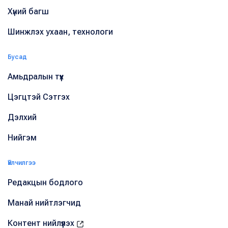
Хүний багш
Шинжлэх ухаан, технологи
Бусад
Амьдралын түүх
Цэгцтэй Сэтгэх
Дэлхий
Нийгэм
Үйлчилгээ
Редакцын бодлого
Манай нийтлэгчид
Контент нийлүүлэх