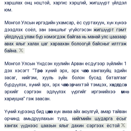
харшлах онц ноцтой, харгис хэрцгий, жигшүүрт үйлдэл
юм.
Монгол Улсын иргэдийн ухамсар, ёс суртахуун, хүн хүнээ
дээдлэх соёл, зан заншлыг үгүйсгэсэн
жигшүүрт гэмт
үйлдлүүд улам бүр нэмэгдэж байгаа нь манай улс цаазаар
авах ялыг халах цаг хараахан болоогүй байсныг илтгэж
байна.
Монгол Улсын Үндсэн хуулийн Арван есдүгээр зүйлийн 1
дэх хэсэгт “Төрөөс хүний эрх, эрх чөлөөг хангахуйц эдийн
засаг, нийгэм, хууль зүйн болон бусад баталгааг
бүрдүүлэх, хүний эрх, эрх чөлөөг зөрчихтэй тэмцэх, хөндөгдсөн
эрхийг сэргээн эдлүүлэх үүргийг иргэнийхээ өмнө
хариуцна” гэж заасан.
Үүний хүрээнд бид цөөхөн хүн амаа айх аюулгүй, амар тайван
орчинд амьдруулахын тулд,
нийгмийн шударга ёсыг
хангах үүднээс цаазын ялыг дахин сэргээх ёстой