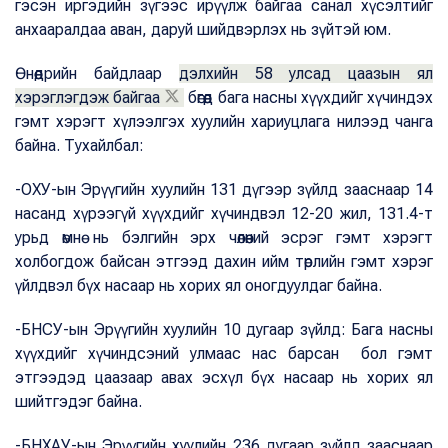
гэсэн иргэдийн зүгээс ирүүлж байгаа санал хүсэлтийг
анхааралдаа аван, даруй шийдвэрлэх нь зүйтэй юм.
Өнөөдрийн байдлаар
дэлхийн 58 улсад цаазын ял
хэрэглэгдэж байгаа
бөгөөд бага насны хүүхдийг хүчиндэх
гэмт хэрэгт хүлээлгэх хуулийн хариуцлага нилээд чанга
байна. Тухайлбал:
-ОХУ-ын Эрүүгийн хуулийн 131 дүгээр зүйлд зааснаар 14
насанд хүрээгүй хүүхдийг хүчиндвэл 12-20 жил, 131.4-т
урьд өмнө нь бэлгийн эрх чөлөөний эсрэг гэмт хэрэгт
холбогдож байсан этгээд дахин ийм төрлийн гэмт хэрэг
үйлдвэл бүх насаар нь хорих ял оногдуулдаг байна.
-БНСУ-ын Эрүүгийн хуулийн 10 дугаар зүйлд: Бага насны
хүүхдийг хүчиндсэний улмаас нас барсан бол гэмт
этгээдэд цаазаар авах эсхүл бүх насаар нь хорих ял
шийтгэдэг байна.
-БНХАУ-ын Эрүүгийн хуулийн 236 дугаар зүйлд зааснаар