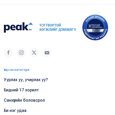
Үндсэн категори
Уурлах уу, учирлах уу?
Бидний 17 зорилт
Санхүүгийн боловсрол
Би нэг удаа