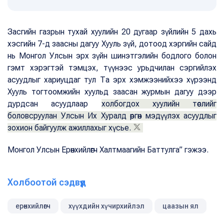
Засгийн газрын тухай хуулийн 20 дугаар зүйлийн 5 дахь
хэсгийн 7-д заасны дагуу Хууль зүй, дотоод хэргийн сайд
нь Монгол Улсын эрх зүйн шинэтгэлийн бодлого болон
гэмт хэрэгтэй тэмцэх, түүнээс урьдчилан сэргийлэх
асуудлыг хариуцдаг тул Та эрх хэмжээнийхээ хүрээнд
Хууль тогтоомжийн хуульд заасан журмын дагуу дээр
дурдсан асуудлаар
холбогдох хуулийн төслийг
боловсруулан Улсын Их Хуралд өргөн мэдүүлэх асуудлыг
зохион байгуулж ажиллахыг хүсье.
Монгол Улсын Ерөнхийлөгч Халтмаагийн Баттулга” гэжээ.
Холбоотой сэдвүүд
ерөнхийлөгч
хүүхдийн хүчирхийлэл
цаазын ял