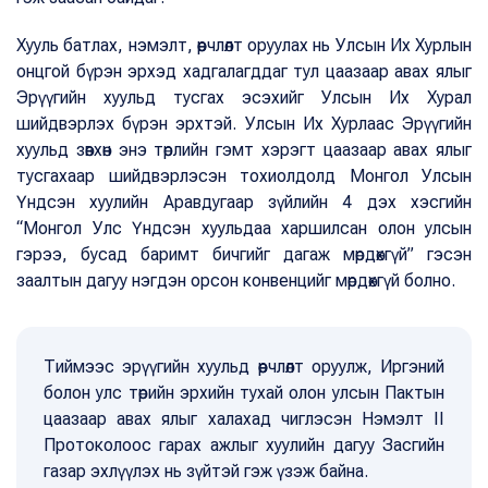
Хууль батлах, нэмэлт, өөрчлөлт оруулах нь Улсын Их Хурлын
онцгой бүрэн эрхэд хадгалагддаг тул цаазаар авах ялыг
Эрүүгийн хуульд тусгах эсэхийг Улсын Их Хурал
шийдвэрлэх бүрэн эрхтэй. Улсын Их Хурлаас Эрүүгийн
хуульд зөвхөн энэ төрлийн гэмт хэрэгт цаазаар авах ялыг
тусгахаар шийдвэрлэсэн тохиолдолд Монгол Улсын
Үндсэн хуулийн Аравдугаар зүйлийн 4 дэх хэсгийн
“Монгол Улс Үндсэн хуульдаа харшилсан олон улсын
гэрээ, бусад баримт бичгийг дагаж мөрдөхгүй” гэсэн
заалтын дагуу нэгдэн орсон конвенцийг мөрдөхгүй болно.
Тиймээс эрүүгийн хуульд өөрчлөлт оруулж, Иргэний
болон улс төрийн эрхийн тухай олон улсын Пактын
цаазаар авах ялыг халахад чиглэсэн Нэмэлт II
Протоколоос гарах ажлыг хуулийн дагуу Засгийн
газар эхлүүлэх нь зүйтэй гэж үзэж байна.