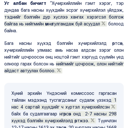
Уг албан бичигт
“Хүчирхийллийн гэмт хэрэг, тэр
дундаа бага насны хүүхдийн эсрэг хүчирхийлэл үйлдэж,
тэднийг бэлгийн дур хүслээ хангах хэрэгсэл болгож
байгаа нь нийгмийн өмнө тулгамдаж буй асуудал
болоод
байна.
Бага насны хүүхэд бэлгийн хүчирхийлэлд өртсөн,
хүчирхийллийн улмаас амь насаа алдсан зэрэг олон
нийтийг цочроосон онц ноцтой гэмт хэргүүд сүүлийн үед
олноор гарах болсон нь
нийгмийг цочроож, олон нийтийг
айдаст автуулах боллоо.
Хүний эрхийн Үндэсний комиссоос гаргасан
тайлан мэдээнд тусгагдсаныг судалж үзэхэд
1
нас 4 сартай хүүхдийг ч хүртэл хүчирхийлсэн
байх ба судалгаагаар ө
нгөрсөн онд 2-7 насны 298
хүүхэд бэлгийн хүчирхийлэлд өртжээ.
Түүнчлэн
12-17 насны 1613 эх төрсөн, 20 хүртэлх насны 1668