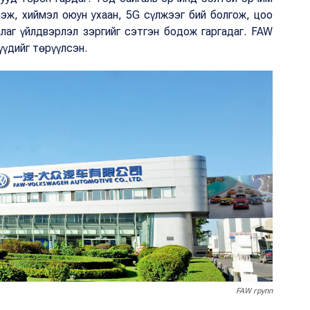
ээж, хиймэл оюун ухаан, 5G сүлжээг бий болгож, цоо
лаг үйлдвэрлэл зэргийг сэтгэн бодож гаргадаг. FAW
үүдийг төрүүлсэн.
FAW групп