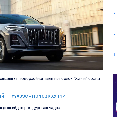
3
4
5
 хандлагыг тодорхойлогчдын нэг болох "Хунчи" брэнд
Н ТҮҮХЭЭС – HONGQI/ XУНЧИ
эл дэлхийд нэрээ дурсгаж чадна.