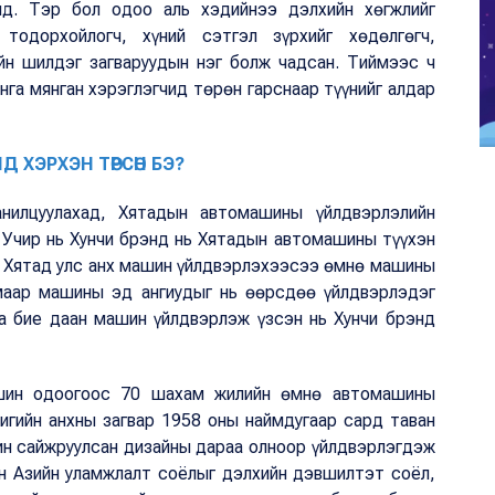
нд. Тэр бол одоо аль хэдийнээ дэлхийн хөгжлийг
 тодорхойлогч, хүний сэтгэл зүрхийг хөдөлгөгч,
йн шилдэг загваруудын нэг болж чадсан. Тиймээс ч
нга мянган хэрэглэгчид төрөн гарснаар түүнийг алдар
Д ХЭРХЭН ТӨРСӨН БЭ?
нилцуулахад, Хятадын автомашины үйлдвэрлэлийн
. Учир нь Хунчи брэнд нь Хятадын автомашины түүхэн
. Хятад улс анх машин үйлдвэрлэхээсээ өмнө машины
жмаар машины эд ангиудыг нь өөрсдөө үйлдвэрлэдэг
аа бие даан машин үйлдвэрлэж үзсэн нь Хунчи брэнд
ашин одоогоос 70 шахам жилийн өмнө автомашины
чигийн анхны загвар 1958 оны наймдугаар сард таван
ин сайжруулсан дизайны дараа олноор үйлдвэрлэгдэж
үн Азийн уламжлалт соёлыг дэлхийн дэвшилтэт соёл,