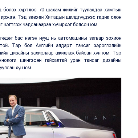
д болох хүртлээ 70 шахам жилийг туулахдаа хамтын
н иржээ. Тэд зөвхөн Хятадын шилдгүүдээс гадна олон
йг нэгтгэж чадсанаараа хүчирхэг болсон юм.
лгөдөг бас нэгэн нууц нь автомашины загвар зохион
той. Тэр бол Английн алдарт тансаг зэрэглэлийн
ийн дизайны захирлаар ажиллаж байсан хүн юм. Тэр
нологи шингэсэн гайхалтай уран тансаг дизайны
уулсан хүн юм.