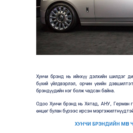
Хунчи брэнд нь ийнхүү дэлхийн шилдэг д
бүхий үйлдвэрлэл, орчин үеийн дэвшилтэт
брэндүүдийн нэг болж чадсан байна.
Одоо Хунчи брэнд нь Хятад, АНУ, Герман 
өнцөг булан бүрээс ирсэн мэргэжилтнүүдтэ
ХУНЧИ БРЭНДИЙН МӨН 