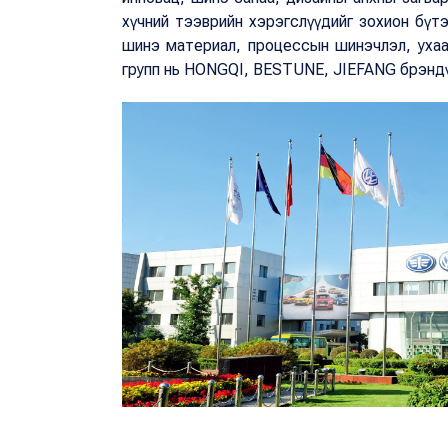
хүчний тээврийн хэрэгслүүдийг зохион бүт
шинэ материал, процессын шинэчлэл, ухаа
групп нь HONGQI, BESTUNE, JIEFANG брэнд