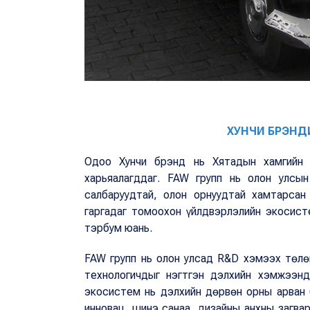
ХУНЧИ БРЭН
Одоо Хунчи брэнд нь Хятадын хамгийн 
харьяалагддаг. FAW групп нь олон улсын
салбаруудтай, олон орнуудтай хамтарсан
гаргадаг томоохон үйлдвэрлэлийн экосист
тэрбум юань.
FAW групп нь олон улсад R&D хэмээх төлө
технологичдыг нэгтгэн дэлхийн хэмжээнд
экосистем нь дэлхийн дөрвөн орны арван б
инновац, шинэ санаа, дизайны анхны загва