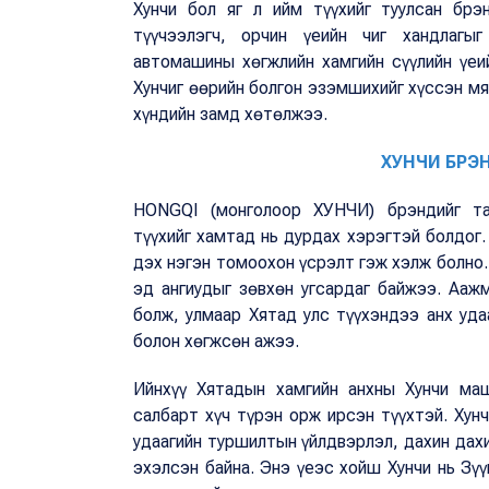
Хунчи бол яг л ийм түүхийг туулсан брэ
түүчээлэгч, орчин үеийн чиг хандлагыг
автомашины хөгжлийн хамгийн сүүлийн үеи
Хунчиг өөрийн болгон эзэмшихийг хүссэн мя
хүндийн замд хөтөлжээ.
ХУНЧИ БРЭН
HONGQI (монголоор ХУНЧИ) брэндийг та
түүхийг хамтад нь дурдах хэрэгтэй болдог
дэх нэгэн томоохон үсрэлт гэж хэлж болно
эд ангиудыг зөвхөн угсардаг байжээ. Аа
болж, улмаар Хятад улс түүхэндээ анх уд
болон хөгжсөн ажээ.
Ийнхүү Хятадын хамгийн анхны Хунчи м
салбарт хүч түрэн орж ирсэн түүхтэй. Хун
удаагийн туршилтын үйлдвэрлэл, дахин дах
эхэлсэн байна. Энэ үеэс хойш Хунчи нь Зү