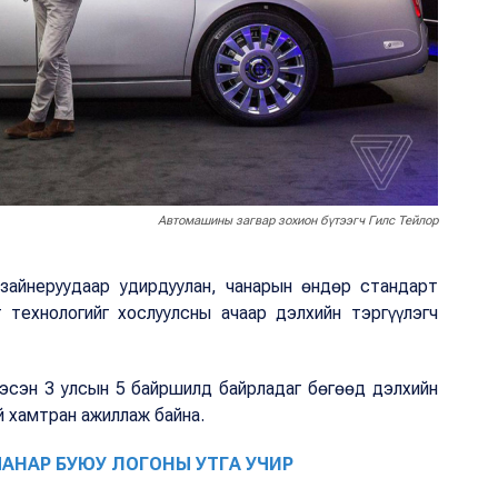
Автомашины загвар зохион бүтээгч Гилс Тейлор
изайнеруудаар удирдуулан, чанарын өндөр стандарт
 технологийг хослуулсны ачаар дэлхийн тэргүүлэгч
гэсэн 3 улсын 5 байршилд байрладаг бөгөөд дэлхийн
й хамтран ажиллаж байна.
ЧАНАР БУЮУ ЛОГОНЫ УТГА УЧИР