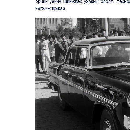
орчин үеийн шинжлэх ухааны ололт, техн
хөгжиж иржээ.