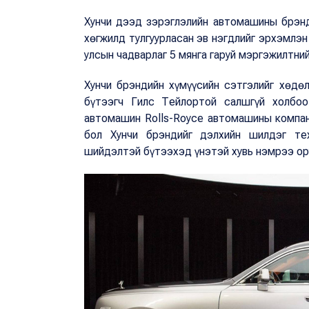
Хунчи дээд зэрэглэлийн автомашины брэн
хөгжилд тулгуурласан эв нэгдлийг эрхэмлэ
улсын чадварлаг 5 мянга гаруй мэргэжилтни
Хунчи брэндийн хүмүүсийн сэтгэлийг хөдө
бүтээгч Гилс Тейлортой салшгүй холбоо
автомашин Rolls-Royce автомашины компан
бол Хунчи брэндийг дэлхийн шилдэг тех
шийдэлтэй бүтээхэд үнэтэй хувь нэмрээ ор