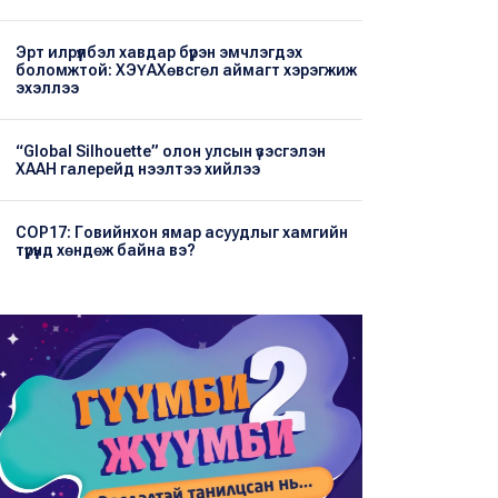
Эрт илрүүлбэл хавдар бүрэн эмчлэгдэх
боломжтой: ХЭҮА​Хөвсгөл аймагт хэрэгжиж
эхэллээ
“Global Silhouette” олон улсын үзэсгэлэн
ХААН галерейд нээлтээ хийлээ
COP17: Говийнхон ямар асуудлыг хамгийн
түрүүнд хөндөж байна вэ?