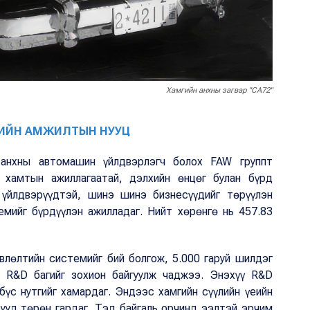
Хамгийн анхны загвар "СА72"
ДИЙН АМЖИЛТЫН НУУЦ
анхны автомашин үйлдвэрлэгч болох FAW группт
 хамтын ажиллагаатай, дэлхийн өнцөг булан бүрд
 үйлдвэрүүдтэй, шинэ шинэ бизнесүүдийг төрүүлэн
емийг бүрдүүлэн ажилладаг. Нийт хөрөнгө нь 457.83
влөлтийн системийг бий болгож, 5.000 гаруй шилдэг
 R&D багийг зохион байгуулж чаджээ. Энэхүү R&D
үс нутгийг хамардаг. Эндээс хамгийн сүүлийн үеийн
рууд төрөн гардаг. Тэд байгаль орчинд ээлтэй эрчим