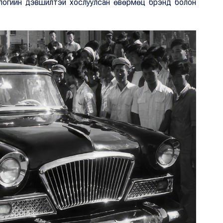
ологийн дэвшилтэй хослуулсан өвөрмөц брэнд болон