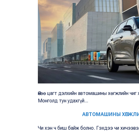
Өнөө цагт дэлхийн автомашины хөгжлийн чиг
Монголд тун удахгүй...
АВТОМАШИНЫ ХӨГЖЛИЙ
Чи хэн ч биш байж болно. Гэхдээ чи хичээв