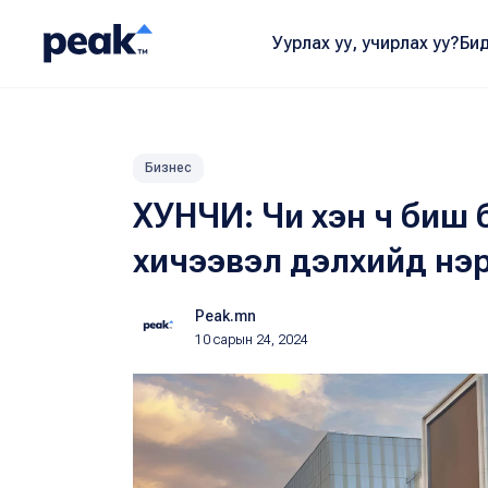
Уурлах уу, учирлах уу?
Бид
Бизнес
ХУНЧИ: Чи хэн ч биш 
хичээвэл дэлхийд нэ
Peak.mn
10 сарын 24, 2024