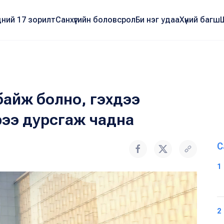
ний 17 зорилт
Санхүүгийн боловсрол
Би нэг удаа
Хүний багш
байж болно, гэхдээ
рээ дурсгаж чадна
С
1
2