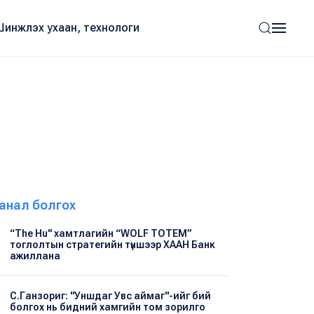
Шинжлэх ухаан, технологи
анал болгох
“The Hu" хамтлагийн “WOLF TOTEM”
тоглолтын стратегийн түншээр ХААН Банк
ажиллана
С.Ганзориг: "Уншдаг Увс аймаг"-ийг бий
болгох нь бидний хамгийн том зорилго