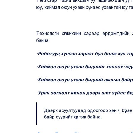
Тэгэхээр тахиа анхдагч уу, өндөг анхдагч уу
юу, хиймэл оюун ухаан хүнээс ухаантай юу гэ
Технологи хөгжихийн хэрээр эрдэмтдийн 
байна.
-Роботууд хүнээс хараат бус болж хүн тө
-Хиймэл оюун ухаан биднийг хөнөөх чад
-Хиймэл оюун ухаан бидний ажлын байры
-Уран зөгнөлт кинон дээрх шиг зүйлс б
Дээрх асуултуудад одоогоор хэн ч бүрэн
байр суурийг хүргэж байна.