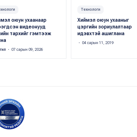
хнологи
Технологи
ймэл оюун ухаанаар
Хиймэл оюун ухааныг
ээгдсэн видеонууд
цэргийн зориулалтаар
хдийн тархийг гэмтээж
идэвхтэй ашиглана
йна
・ 04 сарын 11, 2019
ргил
・ 07 сарын 09, 2026