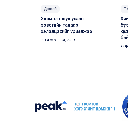
Дэлхий
Те
Хиймэл оюун ухаант
Хи
зэвсгийн талаар
бүт
хэлэлцэхийг уриалжээ
хүү
ба
・ 04 сарын 24, 2019
Х.О