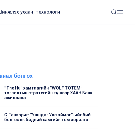
Шинжлэх ухаан, технологи
анал болгох
“The Hu" хамтлагийн “WOLF TOTEM”
тоглолтын стратегийн түншээр ХААН Банк
ажиллана
С.Ганзориг: "Уншдаг Увс аймаг"-ийг бий
болгох нь бидний хамгийн том зорилго