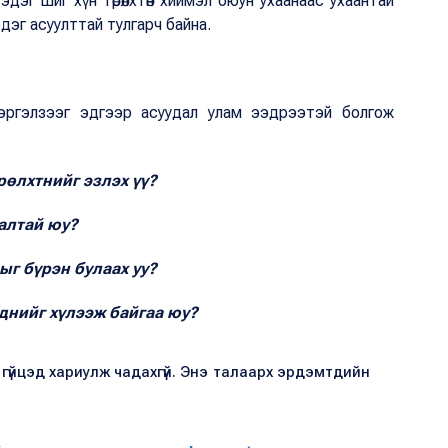
 гэдэг шиг хүн төрөлхтөн хиймэл оюун ухаанаас ухаантай
дэг асуулттай тулгарч байна.
эргэлзээг эдгээр асуудал улам ээдрээтэй болгож
рөлхтнийг эзлэх үү?
алтай юу?
г бүрэн булаах уу?
иднийг хүлээж байгаа юу?
 гүйцэд хариулж чадахгүй. Энэ талаарх эрдэмтдийн