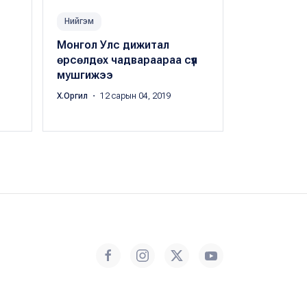
Нийгэм
Амьдрал
Монгол Улс дижитал
Хиймэл оюу
өрсөлдөх чадвараараа сүүл
даамны ав
мушгижээ
тайлахад х
Х.Оргил
・ 12 сарын 04, 2019
Peak.mn
・ 11 