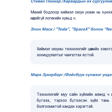
Стивен Пинкер /Харвардын их сургуули
Миний бодлоор хиймэл оюун ухаан нь хүнэ
иөдийгүй логикийн хувьд ч.
Элон Маск / “Tesla”, “SpaceX” болон “Ne
Хиймэл оюуны технологийг цөмийн зэвсгээ
зохицуулалтыг чангатгах ёстой.
Марк Зукерберг /Фэйсбүүк сүлжээг үндэ
Технологийг муу сайн зүйлийн алинд ч
бүтээх, тэрхзз бүтээсэн зүйл тан
болгоомжтой хандах хэрэгтэй.