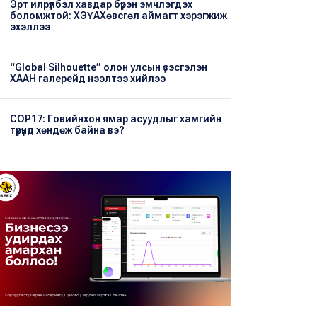
Эрт илрүүлбэл хавдар бүрэн эмчлэгдэх
боломжтой: ХЭҮА​Хөвсгөл аймагт хэрэгжиж
эхэллээ
“Global Silhouette” олон улсын үзэсгэлэн
ХААН галерейд нээлтээ хийлээ
COP17: Говийнхон ямар асуудлыг хамгийн
түрүүнд хөндөж байна вэ?