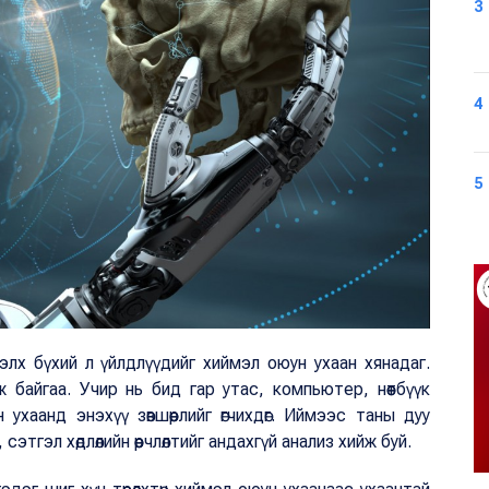
3
4
5
тэлх бүхий л үйлдлүүдийг хиймэл оюун ухаан хянадаг.
 байгаа. Учир нь бид гар утас, компьютер, нөөтбүүк
хаанд энэхүү зөвшөөрлийг өгчихдөг. Иймээс таны дуу
этгэл хөдлөлийн өөрчлөлтийг андахгүй анализ хийж буй.