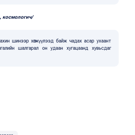
, космологич/
 дахин шинээр хөгжүүлээд байж чадах асар ухаант
айгалийн шалгарал он удаан хугацаанд хувьсдаг