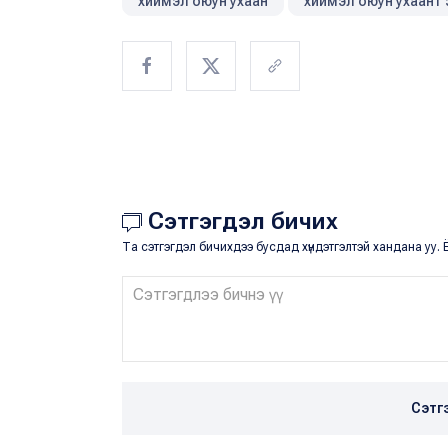
хиймэл оюун ухаан
хиймэл оюун ухаант 
Сэтгэгдэл бичих
Та сэтгэгдэл бичихдээ бусдад хүндэтгэлтэй хандана уу. Ё
Сэтг