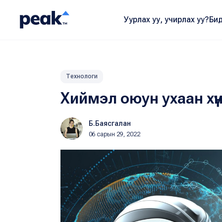
Уурлах уу, учирлах уу?
Бид
Технологи
Хиймэл оюун ухаан хүн
Б.Баясгалан
06 сарын 29, 2022