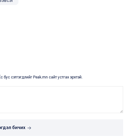
зэвсэг
с бус сэтгэгдлийг Peak.mn сайт устгах эрхтэй.
эгдэл бичих