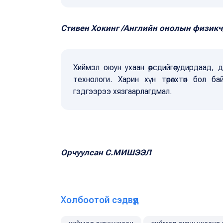
Стивен Хокинг /Английн онолын физикч
Хиймэл оюун ухаан өөрсдийгөө удирдаад,
технологи. Харин хүн төрөлхтөн бол б
гэдгээрээ хязгаарлагдмал.
Орчуулсан С.МИШЭЭЛ
Холбоотой сэдвүүд