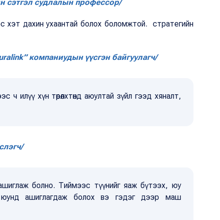
йн сэтгэл судлалын профессор/
эс хэт дахин ухаантай болох боломжтой. стратегийн
uralink” компаниудын үүсгэн байгуулагч/
с ч илүү хүн төрөлхтөнд аюултай зүйл гээд хяналт,
слэгч/
 ашиглаж болно. Тиймээс түүнийг яаж бүтээх, юу
ь юунд ашиглагдаж болох вэ гэдэг дээр маш