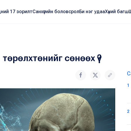
ний 17 зорилт
Санхүүгийн боловсрол
Би нэг удаа
Хүний багш
 төрөлхтөнийг сөнөөх үү?
С
1
2