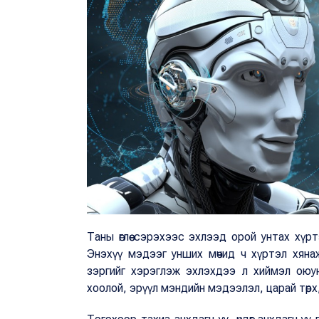
Таны өглөө сэрэхээс эхлээд орой унтах хүр
Энэхүү мэдээг унших мөчид ч хүртэл хянаж
зэргийг хэрэглэж эхлэхдээ л хиймэл оюун у
хоолой, эрүүл мэндийн мэдээлэл, царай төрх, с