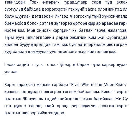
танигдсан. Гэвч өнгөрөгч гуравдугаар сард түүнд ахлах
сургуульд байхдаа дээрэлхүүлсэн гэх хүний захиа олон нийтэд ил
болж шуугиан дэгдээсэн. Ингээд ч зогсохгүй түүний хүчирхийлэлд
биемахбод болон сэтгэл зүйгээрээ өртсөн хүмүүс ар араасаа гарч
ирсэн юм. Мөн хийсэн хэргүүдийг нь батлах гэрчүүд нэмэгдэв.
Түүний нууц илчлэгдсэний дараа жүжигчин Ким Жи Сү багадаа
хийсэн буруу үйлдэлдээ гэмшиж буйгаа илэрхийлж инстаграм
хуудсаараа дамжуулан уучлал хүссэн захиа нийтэлсэн юм.
Гэсэн хэдий ч тусыг олсонгүйгээр үл барам түүний карьер нуран
унасан.
Хэрэг гарахын өмнөхөн тэрбээр “River Where The Moon Rises”
киноны гол дүрээр сонгогдон тоглож байсан юм. Киноны зураг
авалтын 90 хувь нь хэдийн хийгдсэн ч кино багийнхан Жи Сүг
гол дүрээс хасаж, түүний оронд өөр жүжигчин сонгож зураг
авалтыг шинээр хийж эхлүүлжээ.