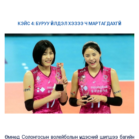
КЭЙС 4: БУРУУ ҮЙЛДЭЛ ХЭЗЭЭ Ч МАРТАГДАХГҮЙ
Өмнөд Солонгосын волейболын үндэсний шигшээ багийн