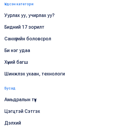
Үндсэн категори
Уурлах уу, учирлах уу?
Бидний 17 зорилт
Санхүүгийн боловсрол
Би нэг удаа
Хүний багш
Шинжлэх ухаан, технологи
Бусад
Амьдралын түүх
Цэгцтэй Сэтгэх
Дэлхий