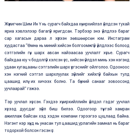
Жүжигчин Шим Ин Ү нь сурагч байхдаа хүчирхийлэл үйлдсэн тухай
яриа хэвлэлээр багагүй яригдсан. Тэрбээр энэ үйлдлээ бараг
сар хагасын дараа л хүлээн зөвшөөрсөн юм. Инстаграм
хуудастаа “Өмнө нь миний хийсэн болгоомжгүй үйлдлээс болоод
сэтгэлийн гүн шарх авсан найзаасаа уучлалт хүсье. Сурагч
байхдаа юу ч бодолгүй хэлсэн үгс, хийсэн үйлдэл минь хэн нэгэнд
удаан хугацааны сэтгэлийн шарх үүсгэснийг ойлголоо. Одооноос
хэн нэгний сэтгэл шархлуулах зүйлийг хийхгүй байхын тулд
цаашид илүү их хичээх болно. Та бүхний санааг зовоосонд
уучлаарай” гэжээ.
Тэр уучлал хүссэн. Гэхдээ хүчирхийллийн үйлдэл гэдэг уучлал
хүсээд дуусдаг зүйл биш билээ. Одоогоор түүнтэй хамран
ажиллаж байсан хэд хэдэн компани гэрээгээ цуцлаад байна.
Нэгэнт нэр хүнд нь унасан тул цаашид урлагийн замнал нь бараг
тодорхой болсон гэсэн үг.