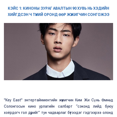
КЭЙС 1: КИНОНЫ ЗУРАГ АВАЛТЫН 90 ХУВЬ НЬ ХЭДИЙН
ХИЙГДСЭН Ч ТҮҮНИЙ ОРОНД ӨӨР ЖҮЖИГЧИН СОНГОЖЭЭ
"Кеy East" энтертайнментийн жүжигчин Ким Жи Сү нь Өмнөд
Солонгосын кино урлагийн салбарт “сэконд лийд буюу
хоёрдогч гол дүрийг” тун чадварлаг бүтээдэг гэдгээрээ олонд