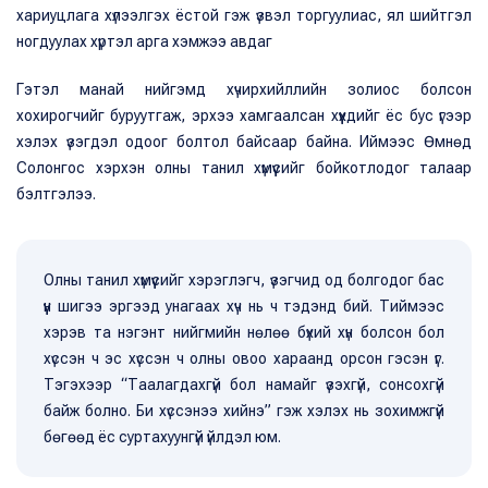
хариуцлага хүлээлгэх ёстой гэж үзвэл торгуулиас, ял шийтгэл
ногдуулах хүртэл арга хэмжээ авдаг
Гэтэл манай нийгэмд хүчирхийллийн золиос болсон
хохирогчийг буруутгаж, эрхээ хамгаалсан хүүхдийг ёс бус үгээр
хэлэх үзэгдэл одоог болтол байсаар байна. Иймээс Өмнөд
Солонгос хэрхэн олны танил хүмүүсийг бойкотлодог талаар
бэлтгэлээ.
Олны танил хүмүүсийг хэрэглэгч, үзэгчид од болгодог бас
үүн шигээ эргээд унагаах хүч нь ч тэдэнд бий. Тиймээс
хэрэв та нэгэнт нийгмийн нөлөө бүхий хүн болсон бол
хүссэн ч эс хүссэн ч олны овоо хараанд орсон гэсэн үг.
Тэгэхээр “Таалагдахгүй бол намайг үзэхгүй, сонсохгүй
байж болно. Би хүссэнээ хийнэ” гэж хэлэх нь зохимжгүй
бөгөөд ёс суртахуунгүй үйлдэл юм.