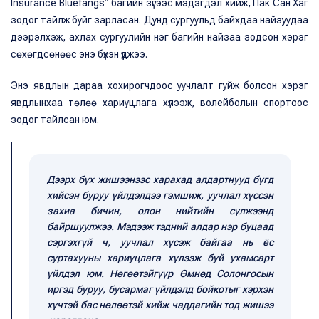
Insurance Bluefangs” багийн зүгээс мэдэгдэл хийж, Пак Сан Хаг
зодог тайлж буйг зарласан. Дунд сургуульд байхдаа найзуудаа
дээрэлхэж, ахлах сургуулийн нэг багийн найзаа зодсон хэрэг
сөхөгдсөнөөс энэ бүхэн үүджээ.
Энэ явдлын дараа хохирогчдоос уучлалт гуйж болсон хэрэг
явдлынхаа төлөө хариуцлага хүлээж, волейболын спортоос
зодог тайлсан юм.
Дээрх бүх жишээнээс харахад алдартнууд бүгд
хийсэн буруу үйлдэлдээ гэмшиж, уучлал хүссэн
захиа бичин, олон нийтийн сүлжээнд
байршуулжээ. Мэдээж тэдний алдар нэр буцаад
сэргэхгүй ч, уучлал хүсэж байгаа нь ёс
суртахууны хариуцлага хүлээж буй ухамсарт
үйлдэл юм. Н
өгөөтэйгүүр Өмнөд Солонгосын
иргэд буруу, бусармаг үйлдэлд бойкотыг хэрхэн
хүчтэй бас нөлөөтэй хийж чаддагийн тод жишээ