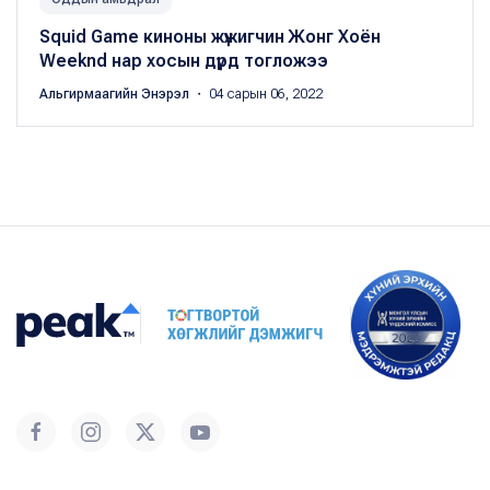
Squid Game киноны жүжигчин Жонг Хоён
Weeknd нар хосын дүрд тогложээ
Альгирмаагийн Энэрэл
・ 04 сарын 06, 2022