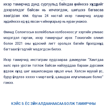
ихэр тамирчид дунд сургуульд байхдаа үеийнхээ хүүхдүүдийг
дээрэлхдэг байсан нь илчлэгдэж, шигшээ багаасаа
хөөгдсөн юм.
Өдгөө 24 настай ихэр тамирчид алдар
хүндийнхээ ид үед явсан ч ийнхүү карьер нь нуран унажээ.
Өмнөд Солонгосын волейболын холбооноос уг хэргийн улмаас
мэдэгдэл гаргаж, ихэр тамирчдыг ирэх Токиогийн олимп
болон 2021 оны үндэсний лигт оролцох багийн бүрэлдэхүүнд
багтаахгүй гэдгийг мэдэгдсэн билээ.
Ихэр тамирчид инстаграм хуудсаараа дамжуулан “Хамтдаа
хөлс хүчээ урсган тоглож байсан найзууддаа бараан дурсамж
үлдээж хүүхэд шиг аашилсандаа хүлцэл өчье. Хэлсэн муухай үгс,
буруу үйлдлээ хэзээ ч мартахгүй, цаашдаа илүү төлөвших болно”
гэжээ.
КЭЙС 5: ЁС ЗҮЙН АЛДААНААСАА БОЛЖ ТАМИРЧНЫ