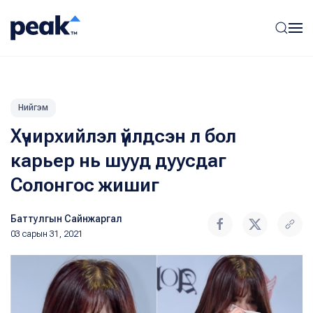
Нийгэм
Хүчирхийлэл үйлдсэн л бол
карьер нь шууд дуусдаг
Солонгос жишиг
Баттулгын Сайнжаргал
03 сарын 31, 2021