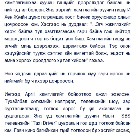
хамтлагийнхаа хуучин гишүүнийг дээрэлхдэг байсан нь
нийтэд ил болсон. Энэ хэргийг хамтлагийн хуучин гишүүн И
Хён Жүгийн дүү инстаграмдаа пост бичиж оруулснаар олныг
цочроосон юм. Хэсгээс нь дурдвал: "...Эгч жүжиглэхийг
хүсэж байгаа тул хамтлагаасаа гарч байна гэж нийтэд
мэдэгдсэн ч тэр нь бодит үнэн биш. Хамтлагийн гишүүд нь
эгчийг минь дээрэлхэж, дарамталж байсан. Тэр олон
хэцүү зүйлсийг туулж сэтгэл зүйн эмгэгтэй болж, эцэст нь
амиа хорлох оролдлого хүртэл хийсэн" гэжээ.
Энэ явдлын дараа үүнийг нь гэрчлэх хүмүүс гарч ирсэн нь
нийгмийг бүр ч ихээр цочроосон.
Ингээд April хамтлагийг бойкотлох ажил эхэлсэн.
Тухайлбал хөгжмийн нэвтрүүлэг, телевизийн шоу, зар
сурталчилгаанд тоглох зэрэг бүх үйл ажиллагаа нь
цуцлагдсан. Энэ үед хамтлагийн дуучин Наын SBS
телевизийн "Taxi Driver" цувралын гол дүрд тоглож байсан
юм. Гэвч кино багийнхан түүний тоглосон бүх хэсгийг хасаж,