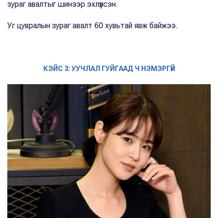
зураг авалтыг шинээр эхлүүлсэн.
Уг цувралын зураг авалт 60 хувьтай явж байжээ.
КЭЙС 3: УУЧЛАЛ ГУЙГААД Ч НЭМЭРГҮЙ