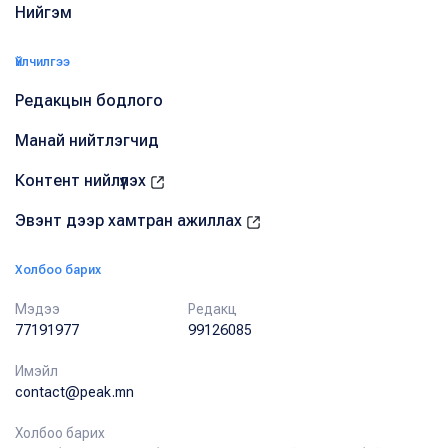
Нийгэм
Үйлчилгээ
Редакцын бодлого
Манай нийтлэгчид
Контент нийлүүлэх
Эвэнт дээр хамтран ажиллах
Холбоо барих
Мэдээ
Редакц
77191977
99126085
Имэйл
contact@peak.mn
Холбоо барих