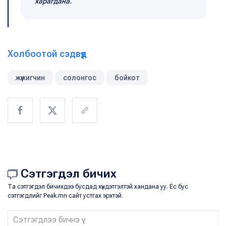
харагдана.
Холбоотой сэдвүүд
жүжигчин
солонгос
бойкот
Сэтгэгдэл бичих
Та сэтгэгдэл бичихдээ бусдад хүндэтгэлтэй хандана уу. Ёс бус
сэтгэгдлийг Peak.mn сайт устгах эрхтэй.