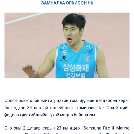
ЗАМНАЛАА ОРХИСОН НЬ
Солонгосын олон нийтэд дахин том шуугиан дэгдээсэн хэрэг
бол өдгөө 34 настай волейболын тамирчин Пак Сан Хагийн
үйлдсэн хүчирхийллийн тухай мэдээ байсан юм.
Энэ оны 2 дугаар сарын 23-ны өдөр “Samsung Fire & Marine