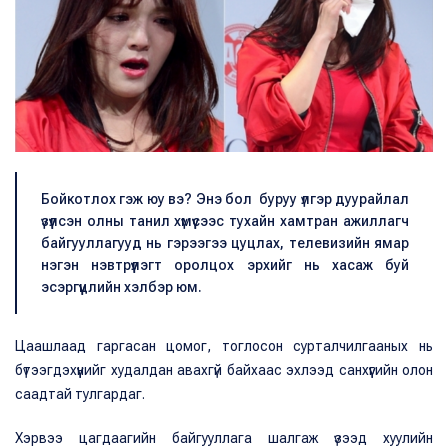
Бойкотлох гэж юу вэ? Энэ бол буруу үлгэр дуурайлал
үзүүлсэн олны танил хүмүүсээс тухайн хамтран ажиллагч
байгууллагууд нь гэрээгээ цуцлах, телевизийн ямар
нэгэн нэвтрүүлэгт оролцох эрхийг нь хасаж буй
эсэргүүцлийн хэлбэр юм.
Цаашлаад гаргасан цомог, тоглосон сурталчилгааных нь
бүтээгдэхүүнийг худалдан авахгүй байхаас эхлээд санхүүгийн олон
саадтай тулгардаг.
Хэрвээ цагдаагийн байгууллага шалгаж үзээд хуулийн