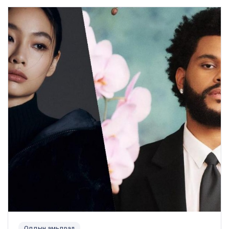
Оддын амьдрал