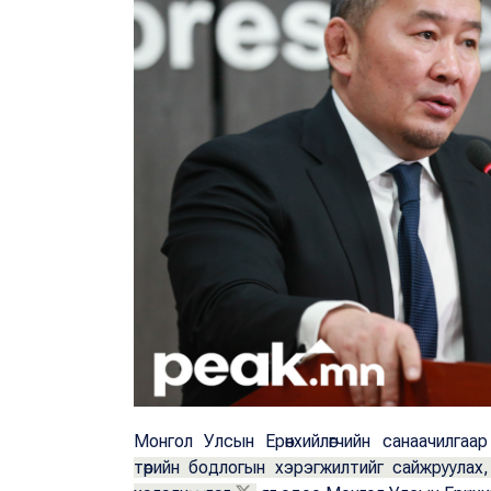
Монгол Улсын Ерөнхийлөгчийн санаачилгаа
төрийн бодлогын хэрэгжилтийг сайжруула