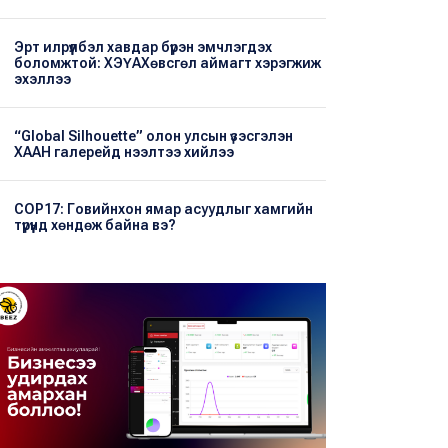
Эрт илрүүлбэл хавдар бүрэн эмчлэгдэх
боломжтой: ХЭҮА​Хөвсгөл аймагт хэрэгжиж
эхэллээ
“Global Silhouette” олон улсын үзэсгэлэн
ХААН галерейд нээлтээ хийлээ
COP17: Говийнхон ямар асуудлыг хамгийн
түрүүнд хөндөж байна вэ?