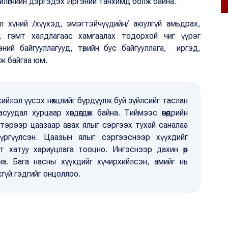
йлөгчийн дэргэдэх Иргэний танхимд болж байна.
ол хүний /хүүхэд, эмэгтэйчүүдийн/ аюулгүй амьдрах,
л, гэмт халдлагаас хамгаалах тодорхой чиг үүрэг
ний байгууллагууд, төрийн бус байгууллага, иргэд,
ж байгаа юм.
ийлэл үүсэх нөхцлийг бүрдүүлж буй зүйлсийг таслан
уудал хурцаар хөндөгдөж байна. Тиймээс өнөөдрийн
 тэрээр цаазаар авах ялыг сэргээх тухай саналаа
үргүүлсэн. Цаазын ялыг сэргээснээр хүүхдийг
т хатуу хариуцлага тооцно. Ингэснээр дахин өөр
сна. Бага насны хүүхдийг хүчирхийлсэн, амийг нь
лэхгүй гэдгийг онцоллоо.