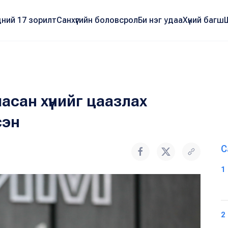
ний 17 зорилт
Санхүүгийн боловсрол
Би нэг удаа
Хүний багш
ласан хүнийг цаазлах
сэн
С
1
2