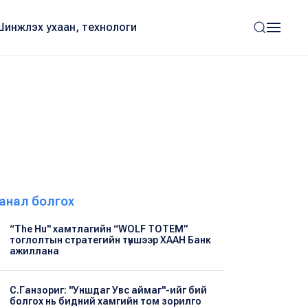
Шинжлэх ухаан, технологи
анал болгох
“The Hu" хамтлагийн “WOLF TOTEM”
тоглолтын стратегийн түншээр ХААН Банк
ажиллана
С.Ганзориг: "Уншдаг Увс аймаг"-ийг бий
болгох нь бидний хамгийн том зорилго