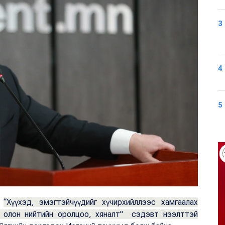
3
4
5
р
“Хүүхэд, эмэгтэйчүүдийг хүчирхийллээс хамгаалах
х, олон нийтийн оролцоо, хяналт" сэдэвт нээлттэй