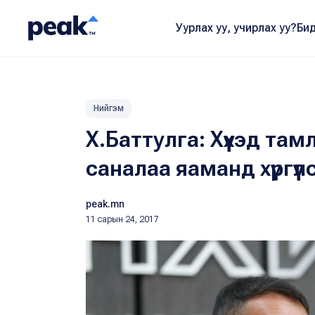
Уурлах уу, учирлах уу?
Бид
Нийгэм
Х.Баттулга: Хүүхэд там
саналаа яаманд хүргүүл
peak.mn
11 сарын 24, 2017