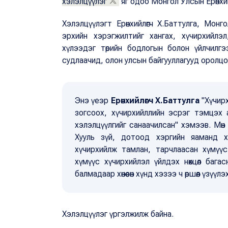
хэлэлцүүлэг
яг одоо Монгол Улсын Ерөнхи
Хэлэлцүүлэгт Ерөнхийлөгч Х.Баттулга, Монг
эрхийн хэрэгжилтийг хангах, хүчирхийлэ
хүлээдэг төрийн бодлогын болон үйлчилгээ
судлаачид, олон улсын байгууллагууд оролцо
Энэ үеэр
Ерөнхийлөгч Х.Баттулга
"Хүчирх
зогсоох, хүчирхийллийн эсрэг тэмцэх ас
хэлэлцүүлгийг санаачилсан" хэмээв. Мөн
Хууль зүй, дотоод хэргийн яаманд х
хүчирхийлж тамлан, тарчлаасан хүмүүс
хүмүүс хүчирхийлэл үйлдэх нөхцөл бага
балмадаар хөнөөсөн хүнд хэзээ ч өршөөл үзүү
Хэлэлцүүлэг үргэлжилж байна.