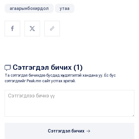
агаарынбохирдол
утаа
Сэтгэгдэл бичих (1)
Та сэтгэгдэл бичихдээ бусдад хүндэтгэлтэй хандана уу. Ёс бус
сэтгэгдлийг Peak.mn сайт устгах эрхтэй.
Сэтгэгдэл бичих