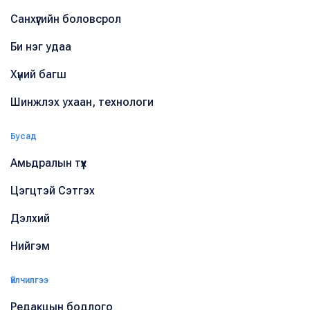
Санхүүгийн боловсрол
Би нэг удаа
Хүний багш
Шинжлэх ухаан, технологи
Бусад
Амьдралын түүх
Цэгцтэй Сэтгэх
Дэлхий
Нийгэм
Үйлчилгээ
Редакцын бодлого