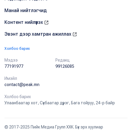
Манай нийтлэгчид
Контент нийлүүлэх
Эвэнт дээр хамтран ажиллах
Холбоо барих
Мэдээ
Редакц
77191977
99126085
Имэйл
contact@peak.mn
Холбоо барих
Улаанбаатар хот, Сүхбаатар дүүрэг, Бага тойруу, 24-р байр
© 2017-2025 Пийк Медиа Групп ХХК. Бүх эрх хуулиар