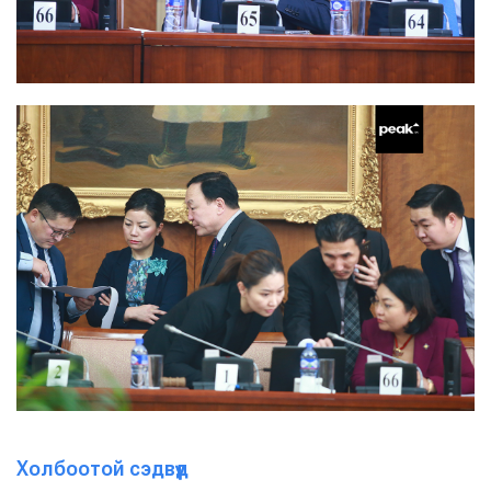
Холбоотой сэдвүүд