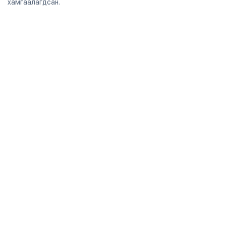
хамгаалагдсан.