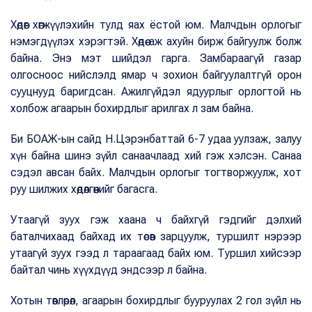
Хөдөөг хөгжүүлэхийн тулд яах ёстой юм. Малчдын орлогыг
нэмэгдүүлэх хэрэгтэй. Хөдөө аж ахуйн бирж байгуулж болж
байна. Энэ мэт шийдэл гарга. Замбараагүй газар
олгосноос нийслэлд ямар ч зохион байгуулалтгүй орон
сууцнууд баригдсан. Ажилгүйдэл ядуурлыг орлогтой нь
холбож агаарын бохирдлыг арилгах л зам байна.
Би БОАЖ-ын сайд Н.Цэрэнбаттай 6-7 удаа уулзаж, залуу
хүн байна шинэ зүйл санаачлаад хий гэж хэлсэн. Санаа
сэдэл авсан байх. Малчдын орлогыг тогтворжуулж, хот
руу шилжих хөдөлгөөнийг багасга.
Утаагүй зуух гэж хаана ч байхгүй гэдгийг дэлхий
баталчихаад байхад их төсөв зарцуулж, туршилт нэрээр
утаагүй зуух гээд л тараагаад байх юм. Туршил хийсээр
байтал чинь хүүхдүүд эндсээр л байна.
Хотын төвлөрөл, агаарын бохирдлыг бууруулах 2 гол зүйл нь