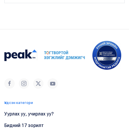
Үндсэн категори
Уурлах уу, учирлах уу?
Бидний 17 зорилт