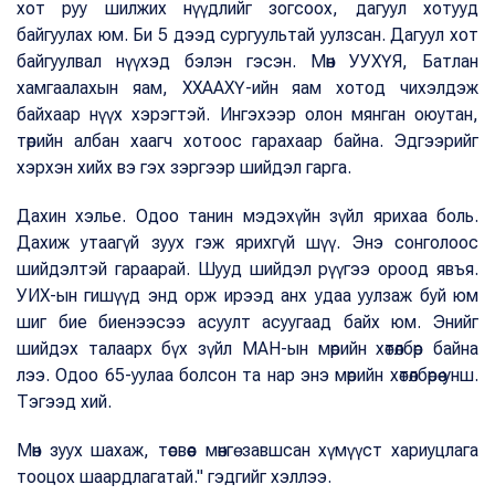
хот руу шилжих нүүдлийг зогсоох, дагуул хотууд
байгуулах юм. Би 5 дээд сургуультай уулзсан. Дагуул хот
байгуулвал нүүхэд бэлэн гэсэн. Мөн УУХҮЯ, Батлан
хамгаалахын яам, ХХААХҮ-ийн яам хотод чихэлдэж
байхаар нүүх хэрэгтэй. Ингэхээр олон мянган оюутан,
төрийн албан хаагч хотоос гарахаар байна. Эдгээрийг
хэрхэн хийх вэ гэх зэргээр шийдэл гарга.
Дахин хэлье. Одоо танин мэдэхүйн зүйл ярихаа боль.
Дахиж утаагүй зуух гэж ярихгүй шүү. Энэ сонголоос
шийдэлтэй гараарай. Шууд шийдэл рүүгээ ороод явъя.
УИХ-ын гишүүд энд орж ирээд анх удаа уулзаж буй юм
шиг бие биенээсээ асуулт асуугаад байх юм. Энийг
шийдэх талаарх бүх зүйл МАН-ын мөрийн хөтөлбөр байна
лээ. Одоо 65-уулаа болсон та нар энэ мөрийн хөтөлбөрөө унш.
Тэгээд хий.
Мөн зуух шахаж, төсвөөс мөнгө завшсан хүмүүст хариуцлага
тооцох шаардлагатай." гэдгийг хэллээ.