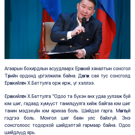
Агаарын бохирдлын асуудлаарх Ерөнхий хяналтын сонсгол
Төрийн ордонд үргэлжилж байна. Дөнгөж сая тус сонсголд
Ерөнхийлөгч Х.Баттулга орж ирж, үг хэллээ.
Ерөнхийлөгч Х.Баттулга "Одоо та бүхэн анх удаа уулзаж буй
юм шиг, гадаад хүмүүст танилцуулга хийж байгаа юм шиг
танин мэдэхүйн юм ярихаа боль. Шийдэл гарга. Мөнгөгүй
гэдгээ боль. Монгол шиг баян улс байхгүй. Энэ
сонсголоос тодорхой шийдэлтэй гармаар байна. Одоо
шийдлүүд ярь.