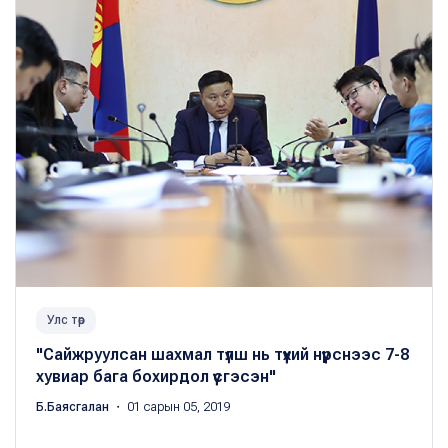
Улс төр
"Сайжруулсан шахмал түлш нь түүхий нүүрснээс 7-8
хувиар бага бохирдол үүсгэсэн"
Б.Баясгалан
・ 01 сарын 05, 2019