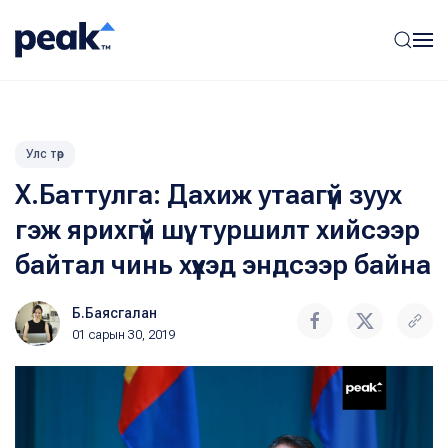
Улс төр
Х.Баттулга: Дахиж утаагүй зуух
гэж ярихгүй шүү, туршилт хийсээр
байтал чинь хүүхэд эндсээр байна
Б.Баясгалан
01 сарын 30, 2019