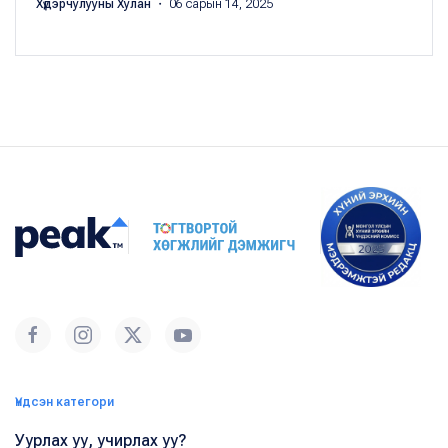
Хүдэрчулууны Хулан
・ 06 сарын 14, 2025
Үндсэн категори
Уурлах уу, учирлах уу?