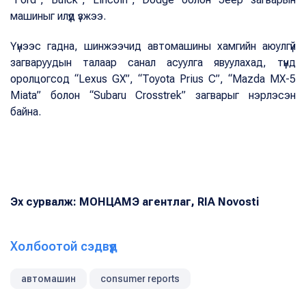
машиныг илүүд үзжээ.
Үүнээс гадна, шинжээчид автомашины хамгийн аюулгүй
загваруудын талаар санал асуулга явуулахад, түүнд
оролцогсод “Lexus GX”, “Toyota Prius C”, “Mazda MX-5
Miata” болон “Subaru Crosstrek” загварыг нэрлэсэн
байна.
Эх сурвалж: МОНЦАМЭ агентлаг, RIA Novosti
Холбоотой сэдвүүд
автомашин
consumer reports