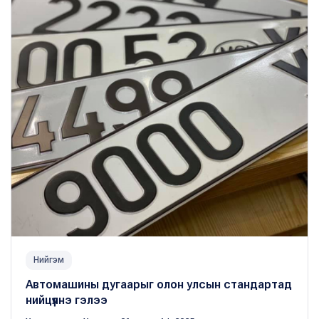
Нийгэм
Автомашины дугаарыг олон улсын стандартад
нийцүүлнэ гэлээ