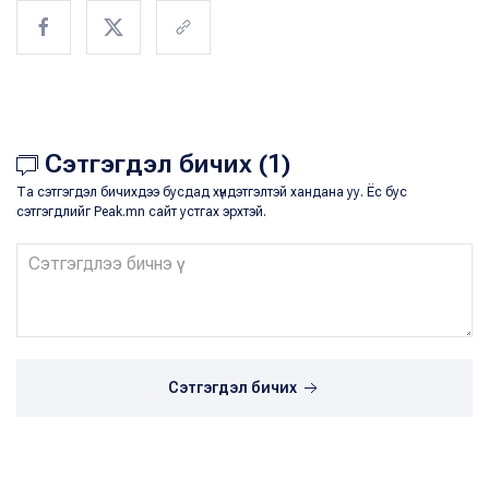
Сэтгэгдэл бичих (1)
Та сэтгэгдэл бичихдээ бусдад хүндэтгэлтэй хандана уу. Ёс бус
сэтгэгдлийг Peak.mn сайт устгах эрхтэй.
Сэтгэгдэл бичих