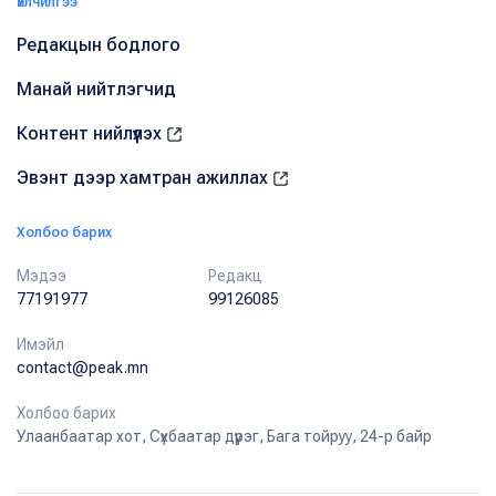
Үйлчилгээ
Редакцын бодлого
Манай нийтлэгчид
Контент нийлүүлэх
Эвэнт дээр хамтран ажиллах
Холбоо барих
Мэдээ
Редакц
77191977
99126085
Имэйл
contact@peak.mn
Холбоо барих
Улаанбаатар хот, Сүхбаатар дүүрэг, Бага тойруу, 24-р байр