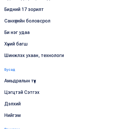
Бидний 17 зорилт
Санхүүгийн боловсрол
Би нэг удаа
Хүний багш
Шинжлэх ухаан, технологи
Бусад
Амьдралын түүх
Цэгцтэй Сэтгэх
Дэлхий
Нийгэм