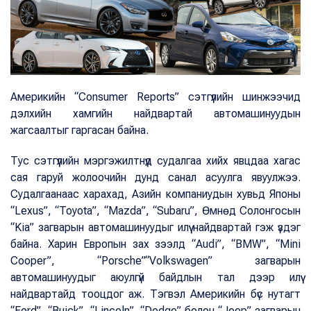
Америкийн “Consumer Reports” сэтгүүлийн шинжээчид
дэлхийн хамгийн найдвартай автомашинуудын
жагсаалтыг гаргасан байна.
Тус сэтгүүлийн мэргэжилтнүүд судалгаа хийх явцдаа хагас
сая гаруй жолоочийн дунд санал асуулга явуулжээ.
Судалгаанаас харахад, Азийн компаниудын хувьд Японы
“Lexus”, “Toyota”, “Mazda”, “Subaru”, Өмнөд Солонгосын
“Kia” загварын автомашинуудыг илүү найдвартай гэж үздэг
байна. Харин Европын зах зээлд “Audi”, “BMW”, “Mini
Cooper”, “Porsche”“Volkswagen” загварын
автомашинуудыг аюулгүй байдлын тал дээр илүү
найдвартайд тооцдог аж. Тэгвэл Америкийн бүс нутагт
“Ford”, “Buick”, “Lincoln”, “Dodge” болон “Jeep” загварын