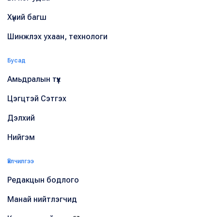
Хүний багш
Шинжлэх ухаан, технологи
Бусад
Амьдралын түүх
Цэгцтэй Сэтгэх
Дэлхий
Нийгэм
Үйлчилгээ
Редакцын бодлого
Манай нийтлэгчид