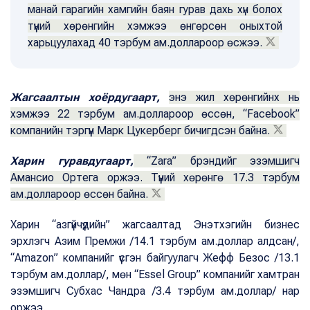
манай гарагийн хамгийн баян гурав дахь хүн болох
түүний хөрөнгийн хэмжээ өнгөрсөн оныхтой
харьцуулахад 40 тэрбум ам.доллароор өсжээ.
Жагсаалтын хоёрдугаарт,
энэ жил хөрөнгийнх нь
хэмжээ 22 тэрбум ам.доллароор өссөн, “Facebook”
компанийн тэргүүн Марк Цукерберг бичигдсэн байна.
Харин гуравдугаарт,
“Zara” брэндийг эзэмшигч
Амансио Ортега оржээ. Түүний хөрөнгө 17.3 тэрбум
ам.доллароор өссөн байна.
Харин “азгүйчүүдийн” жагсаалтад Энэтхэгийн бизнес
эрхлэгч Азим Премжи /14.1 тэрбум ам.доллар алдсан/,
“Amazon” компанийг үүсгэн байгуулагч Жефф Безос /13.1
тэрбум ам.доллар/, мөн “Essel Group” компанийг хамтран
эзэмшигч Субхас Чандра /3.4 тэрбум ам.доллар/ нар
оржээ.