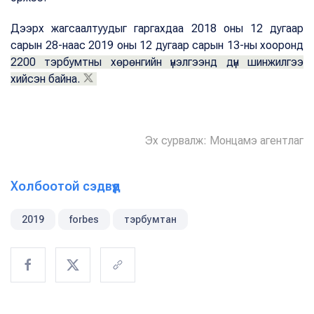
Дээрх жагсаалтуудыг гаргахдаа 2018 оны 12 дугаар
сарын 28-наас 2019 оны 12 дугаар сарын 13-ны хооронд
2200 тэрбумтны хөрөнгийн үнэлгээнд дүн шинжилгээ
хийсэн байна.
Эх сурвалж: Монцамэ агентлаг
Холбоотой сэдвүүд
2019
forbes
тэрбумтан