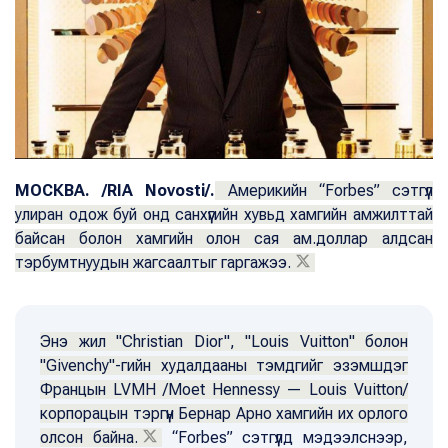
МОСКВА. /RIA Novosti/.
Америкийн “Forbes” сэтгүүл
улиран одож буй онд санхүүгийн хувьд хамгийн амжилттай
байсан болон хамгийн олон сая ам.доллар алдсан
тэрбумтнуудын жагсаалтыг гаргажээ.
Энэ жил "Christian Dior", "Louis Vuitton" болон
"Givenchy"-гийн худалдааны тэмдгийг эзэмшдэг
Францын LVMH /Moet Hennessy — Louis Vuitton/
корпорацын тэргүүн Бернар Арно хамгийн их орлого
олсон байна.
“Forbes” сэтгүүлд мэдээлснээр,