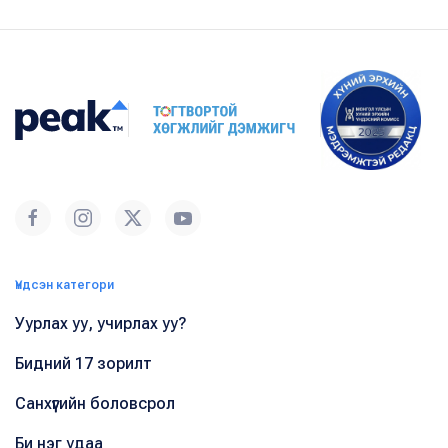
Үндсэн категори
Уурлах уу, учирлах уу?
Бидний 17 зорилт
Санхүүгийн боловсрол
Би нэг удаа