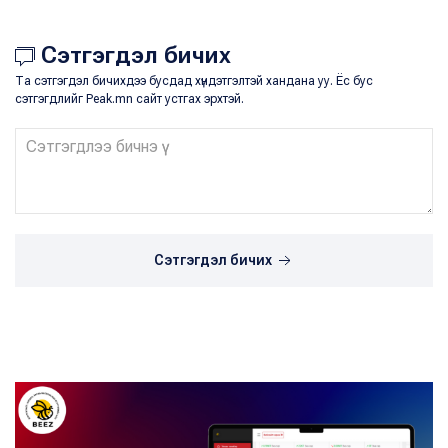
Сэтгэгдэл бичих
Та сэтгэгдэл бичихдээ бусдад хүндэтгэлтэй хандана уу. Ёс бус
сэтгэгдлийг Peak.mn сайт устгах эрхтэй.
Сэтгэгдэл бичих