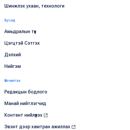
Шинжлэх ухаан, технологи
Бусад
Амьдралын түүх
Цэгцтэй Сэтгэх
Дэлхий
Нийгэм
Үйлчилгээ
Редакцын бодлого
Манай нийтлэгчид
Контент нийлүүлэх
Эвэнт дээр хамтран ажиллах