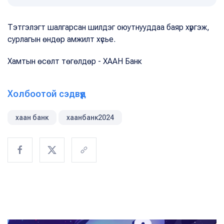
Тэтгэлэгт шалгарсан шилдэг оюутнууддаа баяр хүргэж,
сурлагын өндөр амжилт хүсье.
Хамтын өсөлт төгөлдөр - ХААН Банк
Холбоотой сэдвүүд
хаан банк
хаанбанк2024