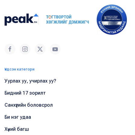
Үндсэн категори
Уурлах уу, учирлах уу?
Бидний 17 зорилт
Санхүүгийн боловсрол
Би нэг удаа
Хүний багш