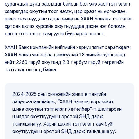
сурагчдын дунд зарладаг байсан бол энэ жил тэтгэлэгт
хамрагдах оюутны тоог нэмж, цар хүрээг нь өргөжүүлэн,
шинэ оюутнуудаас гадна өмнө нь ХААН Банкны тэтгэлэг
хүртсэн ахлах курсийн оюутнууддаа дахин нэг боломж
олгон тэтгэлэгт хамруулж буйгаараа онцлог.
ХААН Банк компанийн нийгмийн хариуцлагыг хэрэгжүүлэгч
ХААН Банк сангаараа дамжуулан 18 жилийн хугацаанд
нийт 2260 гаруй оюутанд 2.3 тэрбум гаруй төгрөгийн
тэтгэлэг олгоод байна.
2024-2025 оны хичээлийн жилд үе тэнгийн
залуусаа манлайлж, “ХААН Банкны нэрэмжит
шинэ оюутны тэтгэлэгт хөтөлбөр”-т шалгарсан
шилдэг оюутнуудын нэрстэй ЭНД дарж
танилцана уу. Харин дахин тэтгэлэгт авч буй
оюутнуудын нэрстэй ЭНД дарж танилцана уу.