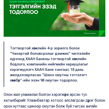
Тогтвортой хөгжлийн 4-р зорилго болох
“Чанартай боловсролыг дэмжих” чиглэлийн
хүрээнд ХААН Банкны тогтвортой хөгжлийн
бодлого, компанийн нийгмийн хариуцлагыг
хэрэгжүүлэгч ХААН Банк сангаас 18 дахь
жилдээзарласан “Шинэ оюутны тэтгэлэгт
хөтөлбөр”-ийн эзэн 98 оюутан тодорлоо.
Олон жил уламжлал болгон хэрэгжүүлж ирсэн тус
хөтөлбөрийг Улаанбаатар хотоос алслагдсан дүүрэг болон
орон нутгаас шинээр оюутан болж буй төгсөх ангийн