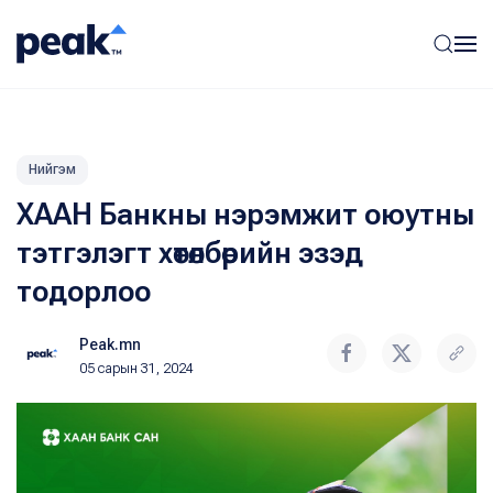
Нийгэм
ХААН Банкны нэрэмжит оюутны
тэтгэлэгт хөтөлбөрийн эзэд
тодорлоо
Peak.mn
05 сарын 31, 2024