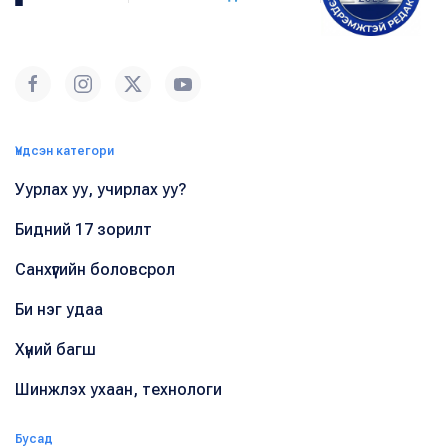
Үндсэн категори
Уурлах уу, учирлах уу?
Бидний 17 зорилт
Санхүүгийн боловсрол
Би нэг удаа
Хүний багш
Шинжлэх ухаан, технологи
Бусад