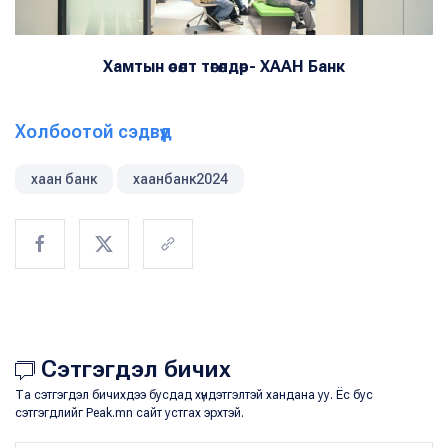
Хамтын өсөлт төгөлдөр- ХААН Банк
Холбоотой сэдвүүд
хаан банк
хаанбанк2024
Сэтгэгдэл бичих
Та сэтгэгдэл бичихдээ бусдад хүндэтгэлтэй хандана уу. Ёс бус
сэтгэгдлийг Peak.mn сайт устгах эрхтэй.