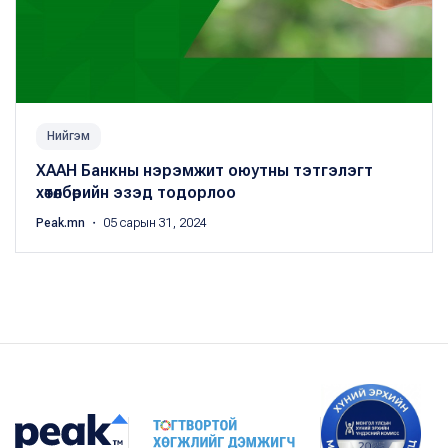
Нийгэм
ХААН Банкны нэрэмжит оюутны тэтгэлэгт
хөтөлбөрийн эзэд тодорлоо
Peak.mn
・ 05 сарын 31, 2024