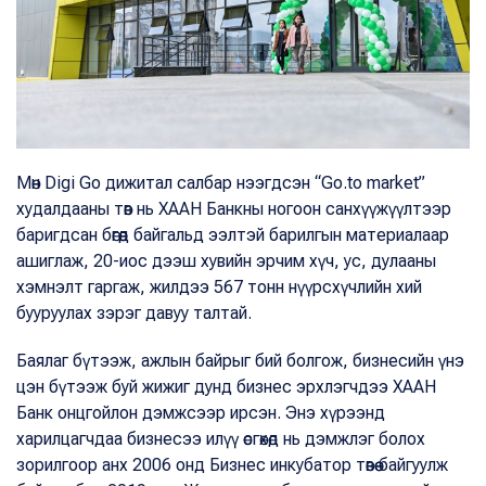
Мөн Digi Go дижитал салбар нээгдсэн “Go.to market”
худалдааны төв нь ХААН Банкны ногоон санхүүжүүлтээр
баригдсан бөгөөд байгальд ээлтэй барилгын материалаар
ашиглаж, 20-иос дээш хувийн эрчим хүч, ус, дулааны
хэмнэлт гаргаж, жилдээ 567 тонн нүүрсхүчлийн хий
бууруулах зэрэг давуу талтай.
Баялаг бүтээж, ажлын байрыг бий болгож, бизнесийн үнэ
цэн бүтээж буй жижиг дунд бизнес эрхлэгчдээ ХААН
Банк онцгойлон дэмжсээр ирсэн. Энэ хүрээнд
харилцагчдаа бизнесээ илүү өсгөхөд нь дэмжлэг болох
зорилгоор анх 2006 онд Бизнес инкубатор төвөө байгуулж