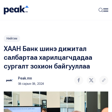
Нийгэм
ХААН Банк шинэ дижитал
салбартаа харилцагчдадаа
сургалт зохион байгууллаа
Peak.mn
06 сарын 06, 2024