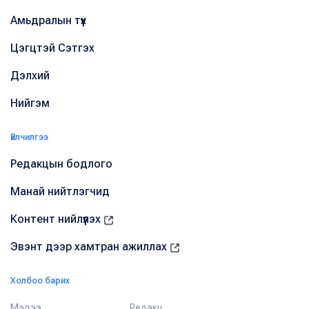
Амьдралын түүх
Цэгцтэй Сэтгэх
Дэлхий
Нийгэм
Үйлчилгээ
Редакцын бодлого
Манай нийтлэгчид
Контент нийлүүлэх
Эвэнт дээр хамтран ажиллах
Холбоо барих
Мэдээ
Редакц