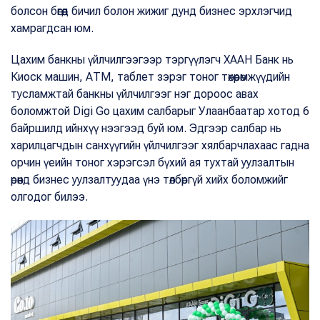
болсон бөгөөд бичил болон жижиг дунд бизнес эрхлэгчид
хамрагдсан юм.
Цахим банкны үйлчилгээгээр тэргүүлэгч ХААН Банк нь
Киоск машин, АТМ, таблет зэрэг тоног төхөөрөмжүүдийн
тусламжтай банкны үйлчилгээг нэг дороос авах
боломжтой Digi Go цахим салбарыг Улаанбаатар хотод 6
байршилд ийнхүү нээгээд буй юм. Эдгээр салбар нь
харилцагчдын санхүүгийн үйлчилгээг хялбарчлахаас гадна
орчин үеийн тоног хэрэгсэл бүхий ая тухтай уулзалтын
өрөөнд бизнес уулзалтуудаа үнэ төлбөргүй хийх боломжийг
олгодог билээ.