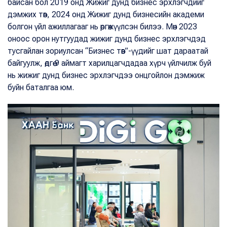
байсан бол 2019 онд Жижиг дунд бизнес эрхлэгчдийг
дэмжих төв, 2024 онд Жижиг дунд бизнесийн академи
болгон үйл ажиллагааг нь өргөжүүлсэн билээ. Мөн 2023
оноос орон нутгуудад жижиг дунд бизнес эрхлэгчдэд
тусгайлан зориулсан “Бизнес төв”-үүдийг шат дараатай
байгуулж, өдгөө 9 аймагт харилцагчдадаа хүрч үйлчилж буй
нь жижиг дунд бизнес эрхлэгчдээ онцгойлон дэмжиж
буйн баталгаа юм.