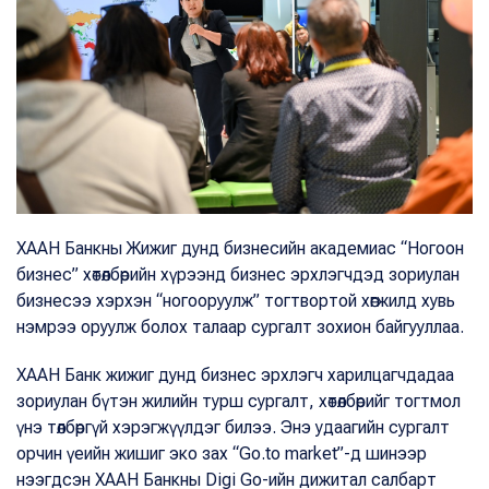
ХААН Банкны Жижиг дунд бизнесийн академиас “Ногоон
бизнес” хөтөлбөрийн хүрээнд бизнес эрхлэгчдэд зориулан
бизнесээ хэрхэн “ногооруулж” тогтвортой хөгжилд хувь
нэмрээ оруулж болох талаар сургалт зохион байгууллаа.
ХААН Банк жижиг дунд бизнес эрхлэгч харилцагчдадаа
зориулан бүтэн жилийн турш сургалт, хөтөлбөрийг тогтмол
үнэ төлбөргүй хэрэгжүүлдэг билээ. Энэ удаагийн сургалт
орчин үеийн жишиг эко зах “Go.to market”-д шинээр
нээгдсэн ХААН Банкны Digi Go-ийн дижитал салбарт