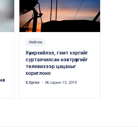
Нийгэм
Нийгэм
Хүчирхийлэл, гэмт хэргийг
Дуучин Т.
сурталчилсан нэвтрүүлгийг
бүлийн хүч
телевизээр цацахыг
эхнэр нь и
хориглоно
Х.Оргил
・ 09 с
на
Х.Оргил
・ 06 сарын 13, 2019