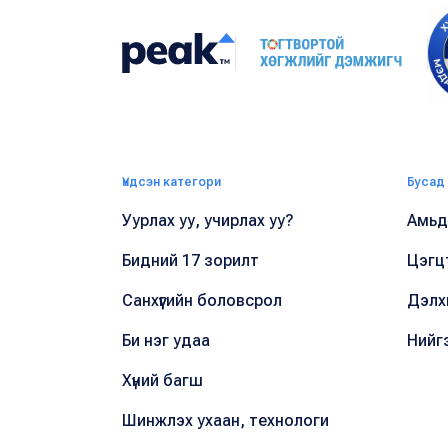
Үндсэн категори
Бусад
Уурлах уу, учирлах уу?
Амьдр
Бидний 17 зорилт
Цэгц
Санхүүгийн боловсрол
Дэлх
Би нэг удаа
Нийг
Хүний багш
Шинжлэх ухаан, технологи