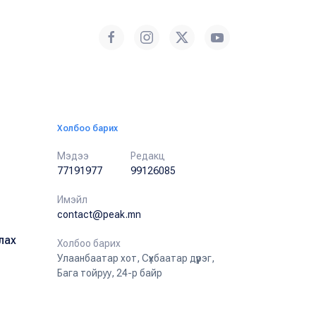
Холбоо барих
Мэдээ
Редакц
77191977
99126085
Имэйл
contact@peak.mn
лах
Холбоо барих
Улаанбаатар хот, Сүхбаатар дүүрэг,
Бага тойруу, 24-р байр