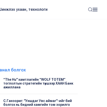
Шинжлэх ухаан, технологи
анал болгох
“The Hu" хамтлагийн “WOLF TOTEM”
тоглолтын стратегийн түншээр ХААН Банк
ажиллана
С.Ганзориг: "Уншдаг Увс аймаг"-ийг бий
болгох нь бидний хамгийн том зорилго