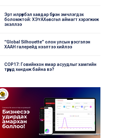
Эрт илрүүлбэл хавдар бүрэн эмчлэгдэх
боломжтой: ХЭҮА​Хөвсгөл аймагт хэрэгжиж
эхэллээ
“Global Silhouette” олон улсын үзэсгэлэн
ХААН галерейд нээлтээ хийлээ
COP17: Говийнхон ямар асуудлыг хамгийн
түрүүнд хөндөж байна вэ?