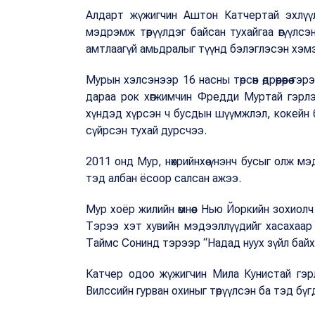
Алдарт жүжигчин Аштон Катчертай эхлүүл
мэдрэмж төрүүлдэг байсан тухайгаа өгүүлс
амтлаагүй амьдралыг түүнд бэлэглэсэн хэм
Мурын хэлсэнээр 16 насны төрсөн өдрөөрөөрөө
дараа рок хөгжимчин Фредди Муртай гэрл
хүндэд хүрсэн ч бусдын шүүмжлэл, кокейн 
сүйрсэн тухай дурсчээ.
2011 онд Мур, нөхрийнхөө үнэнч бусыг олж мэ
тэд албан ёсоор салсан ажээ.
Мур хоёр жилийн өмнөөс Нью Йоркийн зохиол
Тэрээ хэт хувийн мэдээллүүдийг хасахаар 
Таймс Сонинд тэрээр “Надад нуух зүйл байх
Катчер одоо жүжигчин Мила Кунистай гэрл
Вилссийн гурван охиныг төрүүлсэн ба тэд бүгд н