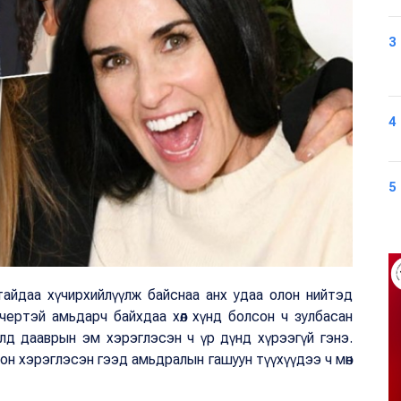
3
4
5
айдаа хүчирхийлүүлж байснаа анх удаа олон нийтэд
чертэй амьдарч байхдаа хөл хүнд болсон ч зулбасан
лд дааврын эм хэрэглэсэн ч үр дүнд хүрээгүй гэнэ.
он хэрэглэсэн гээд амьдралын гашуун түүхүүдээ ч мөн