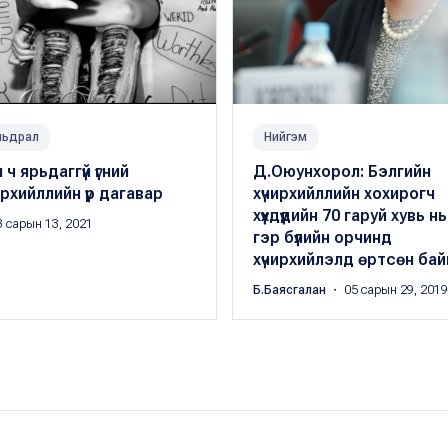
мьдрал
Нийгэм
 ч ярьдаггүй үгний
Д.Оюунхорол: Бэлгийн
ирхийллийн үр дагавар
хүчирхийллийн хохирогч
хүүхдүүдийн 70 гаруй хувь нь
 сарын 13, 2021
гэр бүлийн орчинд
хүчирхийлэлд өртсөн бай
Б.Баясгалан
・ 05 сарын 29, 2019