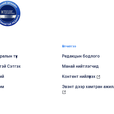
Үйлчилгээ
алын түүх
Редакцын бодлого
тэй Сэтгэх
Манай нийтлэгчид
ий
Контент нийлүүлэх
эм
Эвэнт дээр хамтран ажил