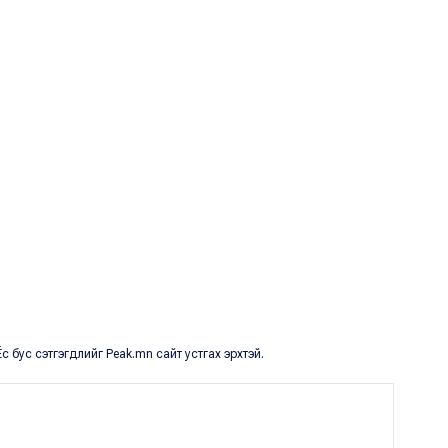
с бус сэтгэгдлийг Peak.mn сайт устгах эрхтэй.