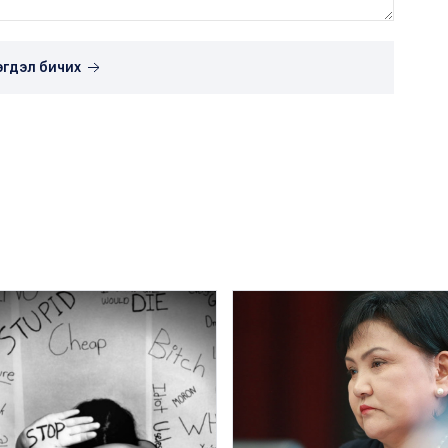
эгдэл бичих