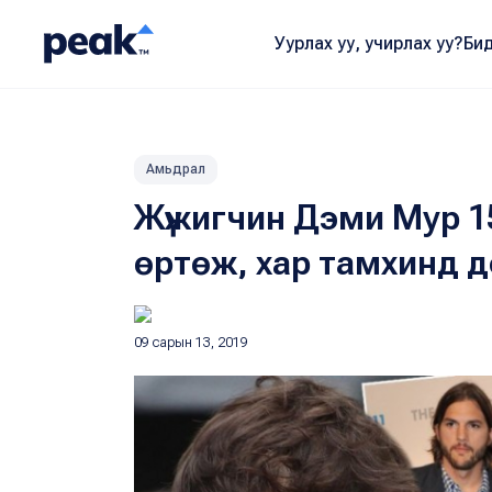
Уурлах уу, учирлах уу?
Бид
Амьдрал
Жүжигчин Дэми Мур 1
өртөж, хар тамхинд 
09 сарын 13, 2019