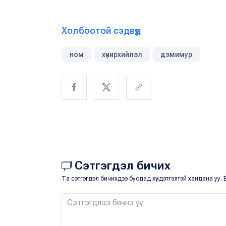
Холбоотой сэдвүүд
ном
хүчирхийлэл
дэмимур
Сэтгэгдэл бичих
Та сэтгэгдэл бичихдээ бусдад хүндэтгэлтэй хандана уу. Ё