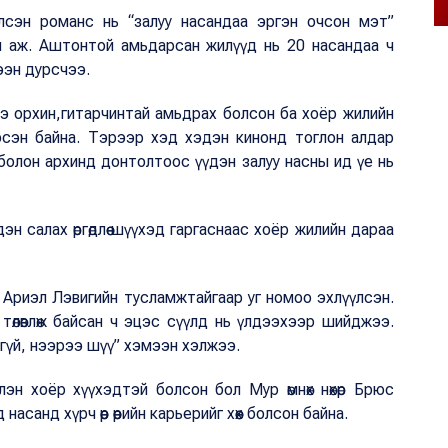
сэн романс нь “залуу насандаа эргэн очсон мэт”
эн аж. Аштонтой амьдарсан жилүүд нь 20 насандаа ч
ээн дурсчээ.
 гэрээ орхин,гитарчинтай амьдрах болсон ба хоёр жилийн
эсэн байна. Тэрээр хэд хэдэн кинонд тоглон алдар
болон архинд донтолтоос үүдэн залуу насны ид үе нь
дэн салах өргөдлөө шүүхэд гаргаснаас хоёр жилийн дараа
ч Ариэл Лэвигийн тусламжтайгаар уг номоо эхлүүлсэн.
төлөвлөж байсан ч эцэс сүүлд нь үлдээхээр шийджээ.
гүй, нээрээ шүү” хэмээн хэлжээ.
эн хоёр хүүхэдтэй болсон бол Мур өмнөх нөхөр Брюс
асанд хүрч өөр өөрийн карьерийг хөөх болсон байна.