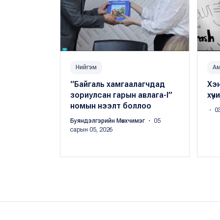
Нийгэм
А
“Байгаль хамгаалагчдад
Хэн
зориулсан гарын авлага-I”
хүч
номын нээлт боллоо
・ 03
Буяндэлгэрийн Мөнхчимэг
・ 05
сарын 05, 2026