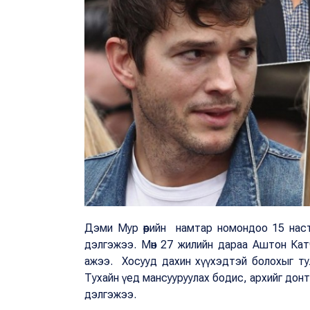
Дэми Мур өөрийн намтар номондоо 15 наст
дэлгэжээ. Мөн 27 жилийн дараа Аштон Кат
ажээ. Хосууд дахин хүүхэдтэй болохыг ту
Тухайн үед мансууруулах бодис, архийг донт
дэлгэжээ.