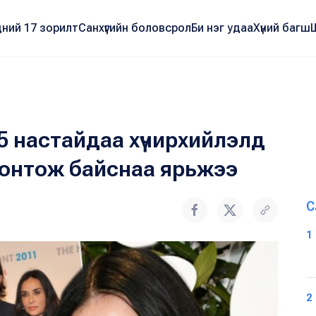
ний 17 зорилт
Санхүүгийн боловсрол
Би нэг удаа
Хүний багш
5 настайдаа хүчирхийлэлд
донтож байснаа ярьжээ
С
1
2