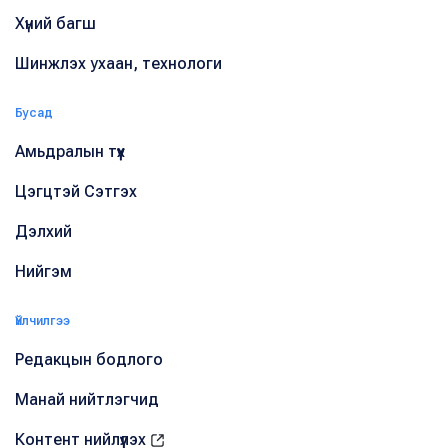
Хүний багш
Шинжлэх ухаан, технологи
Бусад
Амьдралын түүх
Цэгцтэй Сэтгэх
Дэлхий
Нийгэм
Үйлчилгээ
Редакцын бодлого
Манай нийтлэгчид
Контент нийлүүлэх