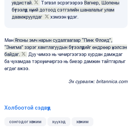
увдистай.
Тэгвэл эсрэгээрээ
Вагнер, Шопены
бүтээлүүд хүний дотоод сэтгэлийн шаналалыг улам
даамжруулдаг
хэмээн үздэг.
Мөн
Японы эмч нарын судалгаагаар “Пинк Флоид”,
“Энигма” зэрэг хамтлагуудын бүтээлүүдийг өндрөөр үнэлсэн
байдаг.
Дуу чимээ нь чичиргээгээр хурдан дамждаг
ба чухамдаа тэрхүү чичиргээ нь биеэр дамжин тайтгарлыг
өгдөг ажээ.
Эх сурвалж: britannica.com
Холбоотой сэдвүүд
сонгодог хөгжим
хүүхэд
хөгжим