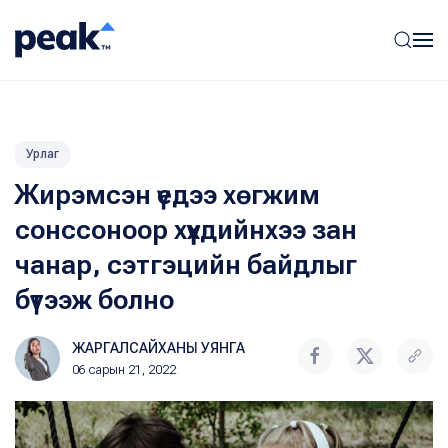
Урлаг
Жирэмсэн үедээ хөгжим
сонссоноор хүүхдийнхээ зан
чанар, сэтгэцийн байдлыг
бүтээж болно
ЖАРГАЛСАЙХАНЫ УЯНГА
06 сарын 21, 2022