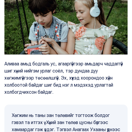
Аливаа амьд бодгаль ус, агааргүйгээр амьдарч чаддаггүй
шиг хүний нийгэм урлаг соёл, тэр дундаа дуу
хөгжимгүйгээр төсөөлшгүй. Эх, хүүхэд хоорондоо хүйн
холбоотой байдаг шиг бид нэг л мэдэхэд урлагтай
холбогдчихсон байдаг.
Хөгжим нь таны зан төлөвийг тогтоож болдог
гэвэл та итгэх үү. Хүний зан төлөв цусны бүлгээс
хамаардаг гэж үздэг. Тэгвэл Анагаах Ухааны үүднээс