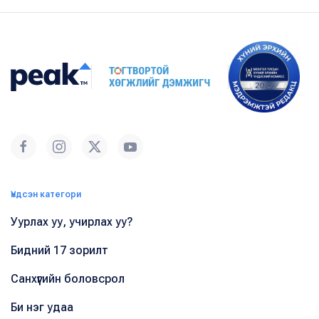
Үндсэн категори
Уурлах уу, учирлах уу?
Бидний 17 зорилт
Санхүүгийн боловсрол
Би нэг удаа