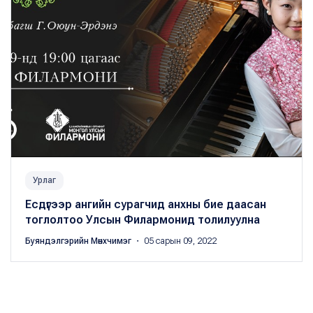
Урлаг
Есдүгээр ангийн сурагчид анхны бие даасан
тоглолтоо Улсын Филармонид толилуулна
Буяндэлгэрийн Мөнхчимэг
・ 05 сарын 09, 2022