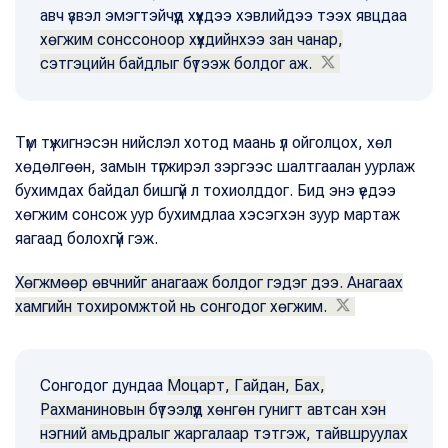
авч үзвэл эмэгтэйчүүд хүүхдээ хэвлийдээ тээх явцдаа
хөгжим сонссоноор хүүхдийнхээ зан чанар,
сэтгэцийн байдлыг бүтээж болдог аж.
Түм түжигнэсэн нийслэл хотод маань үл ойголцох, хөл
хөдөлгөөн, замын түгжирэл зэргээс шалтгаалан уурлаж
бухимдах байдал бишгүй л тохиолддог. Бид энэ үедээ
хөгжим сонсож уур бухимдлаа хэсэгхэн зуур мартаж
яагаад болохгүй гэж.
Хөгжмөөр өвчнийг анагааж болдог гэдэг дээ. Анагаах
хамгийн тохиромжтой нь сонгодог хөгжим.
Сонгодог дундаа
Моцарт, Гайдан, Бах,
Рахманиновын бүтээлүүд хөнгөн гунигт автсан хэн
нэгний амьдралыг жаргалаар тэтгэж, тайвшруулах