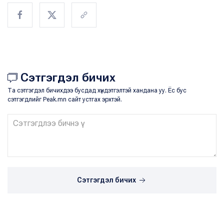
Сэтгэгдэл бичих
Та сэтгэгдэл бичихдээ бусдад хүндэтгэлтэй хандана уу. Ёс бус
сэтгэгдлийг Peak.mn сайт устгах эрхтэй.
Сэтгэгдэл бичих