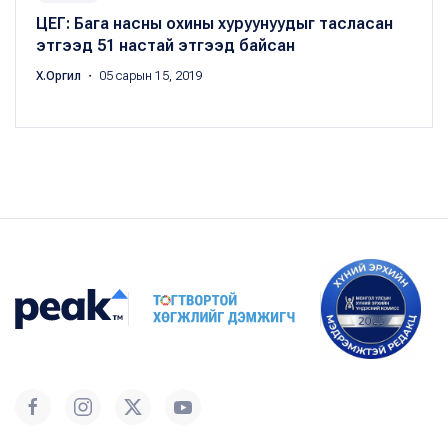
ЦЕГ: Бага насны охины хуруунуудыг тасласан
этгээд 51 настай этгээд байсан
Х.Оргил
・ 05 сарын 15, 2019