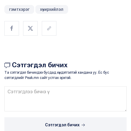
гэмтхэрэг
хүчирхийлэл
Сэтгэгдэл бичих
Та сэтгэгдэл бичихдээ бусдад хүндэтгэлтэй хандана уу. Ёс бус
сэтгэгдлийг Peak.mn сайт устгах эрхтэй.
Сэтгэгдэл бичих