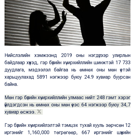
Нийслэлийн хэмжээнд 2019 оны нэгдүгээр улирлын
байдлаар хүүхэд, гэр бүлийн хүчирхийллийн шинжтэй 17 733
дуудлага, мэдээлэл байгаа нь өмнөх оны мөн үетэй
харьцуулахад 5891 нэгжээр буюу 24.9 хувиар буурсан
байна.
Мөн гэр бүлийн хүчирхийллийн улмаас нийт 248 гэмт хэрэг
үйлдэгдсэн нь өмнөх оны мөн үеэс 64 нэгжээр буюу 34,7
хувиар өсжээ.
Гэр бүлийн хүчирхийлэлтэй тэмцэх тухай хууль зөрчсөн 12
иргэнийг 1,160,000 төгрөгөөр, 667 иргэнийг шүүхийн