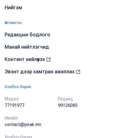
Нийгэм
Үйлчилгээ
Редакцын бодлого
Манай нийтлэгчид
Контент нийлүүлэх
Эвэнт дээр хамтран ажиллах
Холбоо барих
Мэдээ
Редакц
77191977
99126085
Имэйл
contact@peak.mn
Холбоо барих