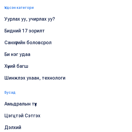
Үндсэн категори
Уурлах уу, учирлах уу?
Бидний 17 зорилт
Санхүүгийн боловсрол
Би нэг удаа
Хүний багш
Шинжлэх ухаан, технологи
Бусад
Амьдралын түүх
Цэгцтэй Сэтгэх
Дэлхий