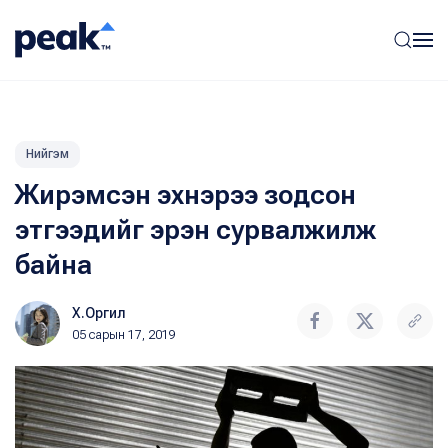
Нийгэм
Жирэмсэн эхнэрээ зодсон
этгээдийг эрэн сурвалжилж
байна
Х.Оргил
05 сарын 17, 2019