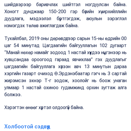
шийдвэрээр баривчлах шийтгэл ногдуулсан байна.
Хоногт дунджаар 150-200 гэр бүлийн хүчирхийллийн
дуудлага, мэдээлэл бүртгэгдэж, аюулын зэрэглэл
нэмэгдэх төлөв ажиглагдаж байна.
Тухайлбал, 2019 оны дөрөвдүгээр сарын 15-ны өдрийн 00
цаг 54 минутад Цагдаагийн байгууллагын 102 дугаарт
“Манай нөхөр намайг зодоод 1 настай хүүхдээ нүцгэнээр нь
хувцсандаа ороогоод гараад явчихлаа” гэх дуудлагыг
цагдаагийн байгууллага хүлээн авч 13 минутын дараа
хэргийн газарт очиход Ө.Эрдэнэбаатар гэгч нь 3 сартай
жирэмсэн эхнэр Т-г зодож, хоолойг нь боож унаган
улмаар 1 настай охиноо гудамжинд орхин зугтаж алга
болжээ.
Хэрэгтэн өнөөг хүртэл олдоогүй байна.
Холбоотой сэдвүүд