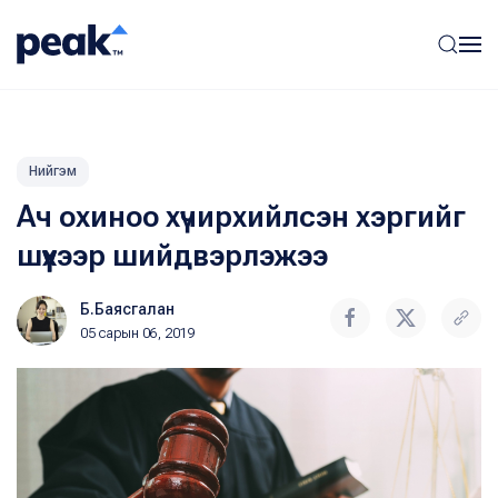
Нийгэм
Ач охиноо хүчирхийлсэн хэргийг
шүүхээр шийдвэрлэжээ
Б.Баясгалан
05 сарын 06, 2019