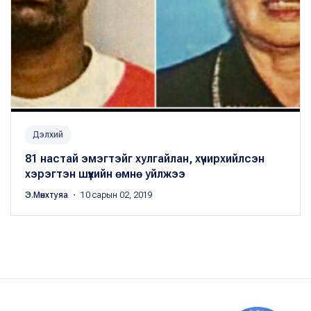
Дэлхий
81 настай эмэгтэйг хулгайлан, хүчирхийлсэн
хэрэгтэн шүүхийн өмнө уйлжээ
Э.Мөнхтуяа
・ 10 сарын 02, 2019