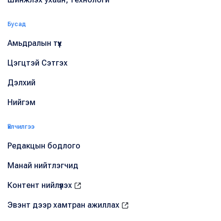
Бусад
Амьдралын түүх
Цэгцтэй Сэтгэх
Дэлхий
Нийгэм
Үйлчилгээ
Редакцын бодлого
Манай нийтлэгчид
Контент нийлүүлэх
Эвэнт дээр хамтран ажиллах