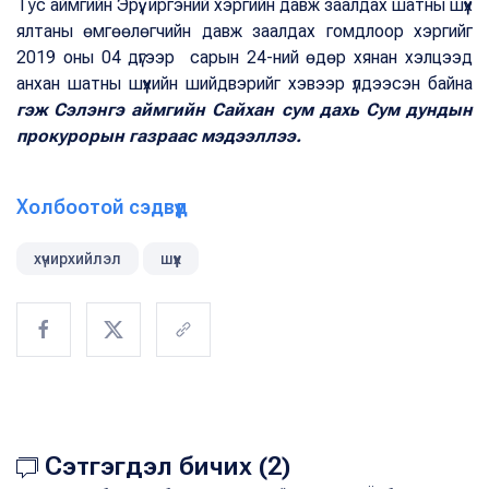
Тус аймгийн Эрүү, иргэний хэргийн давж заалдах шатны шүүх
ялтаны өмгөөлөгчийн давж заалдах гомдлоор хэргийг
2019 оны 04 дүгээр сарын 24-ний өдөр хянан хэлцээд
анхан шатны шүүхийн шийдвэрийг хэвээр үлдээсэн байна
гэж Сэлэнгэ аймгийн Сайхан сум дахь Сум дундын
прокурорын газраас мэдээллээ.
Холбоотой сэдвүүд
хүчирхийлэл
шүүх
Сэтгэгдэл бичих (2)