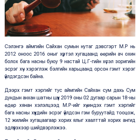
Сэлэнгэ аймгийн Сайхан сумын нутаг дэвсгэрт М.Р нь
2012 оноос 2016 оныг хүртэл хугацаанд өөрийн ач охин
болох бага насны буюу 9 настай Ц.Г-гийн хүсэл зоригийн
эсрэг хүч хэрэглэж бэлгийн харьцаанд орсон гэмт хэрэг
үйлдэгдсэн байна.
Дээрх гэмт хэргийг тус аймгийн Сайхан сум дахь Сум
дундын анхан шатны шүүх 2019 оны 02 дугаар сарын 18-ны
өдөр хянан хэлэлцээд М.Р-ийг хүчиндэх гэмт хэргийг
бага насны хүүхдийн эсрэг үйлдсэн гэм буруутайд тооцож,
12 жилийн хугацаагаар хорих ялыг хаалттай хорих ангид
эдлүүлэхээр шийдвэрлэжээ.