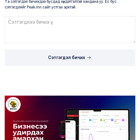
Та сэтгэгдэл бичихдээ бусдад хүндэтгэлтэй хандана уу. Ёс бус
сэтгэгдлийг Peak.mn сайт устгах эрхтэй.
Сэтгэгдэл бичих