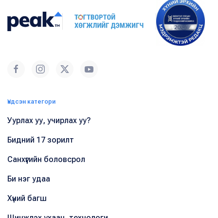
Үндсэн категори
Уурлах уу, учирлах уу?
Бидний 17 зорилт
Санхүүгийн боловсрол
Би нэг удаа
Хүний багш
Шинжлэх ухаан, технологи