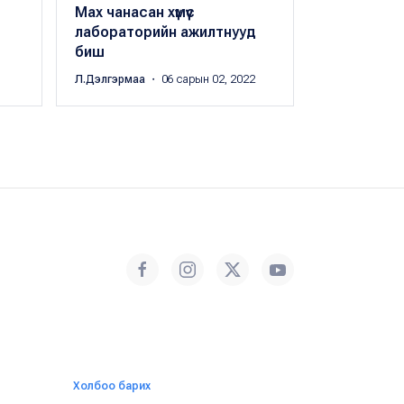
Мах чанасан хүмүүс
184 тонн тү
лабораторийн ажилтнууд
ирэхийг т
биш
Б.Баясгалан
・
Л.Дэлгэрмаа
・ 06 сарын 02, 2022
Холбоо барих