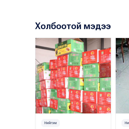
Холбоотой мэдээ
Нийгэм
Ни