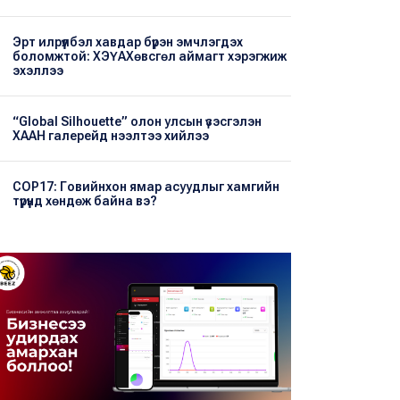
Эрт илрүүлбэл хавдар бүрэн эмчлэгдэх
боломжтой: ХЭҮА​Хөвсгөл аймагт хэрэгжиж
эхэллээ
“Global Silhouette” олон улсын үзэсгэлэн
ХААН галерейд нээлтээ хийлээ
COP17: Говийнхон ямар асуудлыг хамгийн
түрүүнд хөндөж байна вэ?