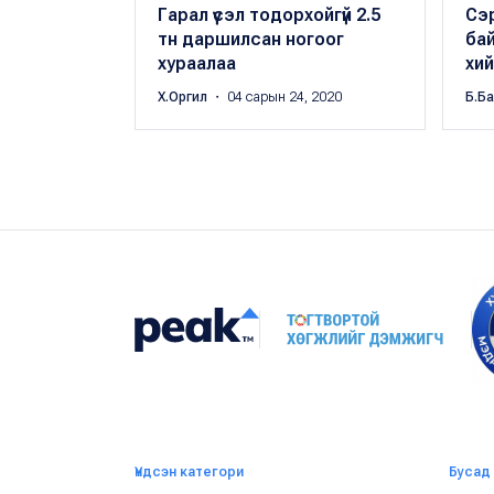
Гарал үүсэл тодорхойгүй 2.5
Сэр
тн даршилсан ногоог
ба
хураалаа
хи
Х.Оргил
・ 04 сарын 24, 2020
Б.Б
Үндсэн категори
Бусад