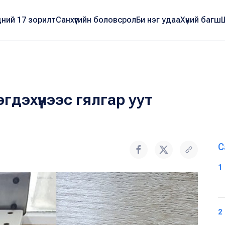
ний 17 зорилт
Санхүүгийн боловсрол
Би нэг удаа
Хүний багш
гдэхүүнээс гялгар уут
С
1
2