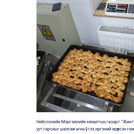
Нийслэлийн Мэргэжлийн хяналтын газарт “Жинтуул
уут гарсныг шалгаж өгнө үү” гэх иргэний ирүүлсэн г