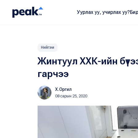
Уурлах уу, учирлах уу?
Бид
Нийгэм
Жинтуул ХХК-ийн бүтээ
гарчээ
Х.Оргил
08 сарын 25, 2020