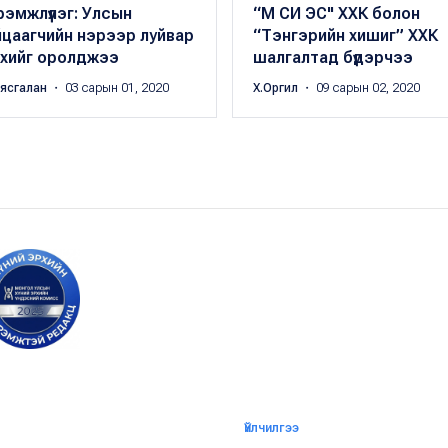
эмжлүүлэг: Улсын
“М СИ ЭС" ХХК болон
йцаагчийн нэрээр луйвар
“Тэнгэрийн хишиг” ХХК
йхийг оролджээ
шалгалтад бүдэрчээ
аясгалан
・ 03 сарын 01, 2020
Х.Оргил
・ 09 сарын 02, 2020
Үйлчилгээ