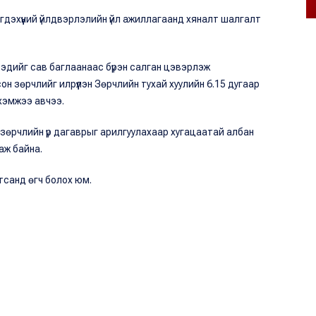
гдэхүүний үйлдвэрлэлийн үйл ажиллагаанд хяналт шалгалт
й эдийг сав баглаанаас бүрэн салган цэвэрлэж
сон зөрчлийг илрүүлэн Зөрчлийн тухай хуулийн 6.15 дугаар
 хэмжээ авчээ.
 зөрчлийн үр дагаврыг арилгуулахаар хугацаатай албан
аж байна.
тсанд өгч болох юм.