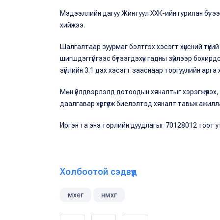
Мэдээллийн дагуу Жинтуул ХХК-ийн гурилан бүтээ
хийжээ.
Шалгалтаар зуурмаг бэлтгэх хэсэгт хүнсний түүхи
шигшдэггүйгээс бүтээгдэхүүн гадны зүйлээр бохирд
зүйлийн 3.1 дэх хэсэгт зааснаар торгуулийн арга
Мөн үйлдвэрлэлд дотоодын хяналтыг хэрэгжүүлэх,
даалгавар хүргүүлж биелэлтэд хяналт тавьж ажилл
Иргэн та энэ төрлийн дуудлагыг 70128012 тоот у
Холбоотой сэдвүүд
мхег
нмхг