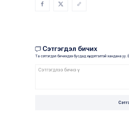
Сэтгэгдэл бичих
Та сэтгэгдэл бичихдээ бусдад хүндэтгэлтэй хандана уу. Ё
Сэтг