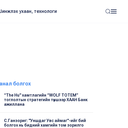
Шинжлэх ухаан, технологи
анал болгох
“The Hu" хамтлагийн “WOLF TOTEM”
тоглолтын стратегийн түншээр ХААН Банк
ажиллана
С.Ганзориг: "Уншдаг Увс аймаг"-ийг бий
болгох нь бидний хамгийн том зорилго