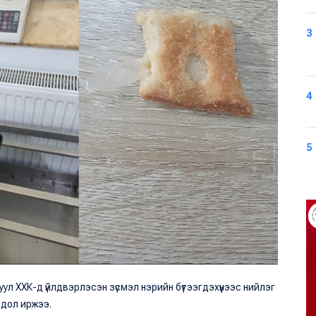
3
4
5
 ХХК-д үйлдвэрлэсэн зүсмэл нэрийн бүтээгдэхүүнээс нийлэг
омдол иржээ.