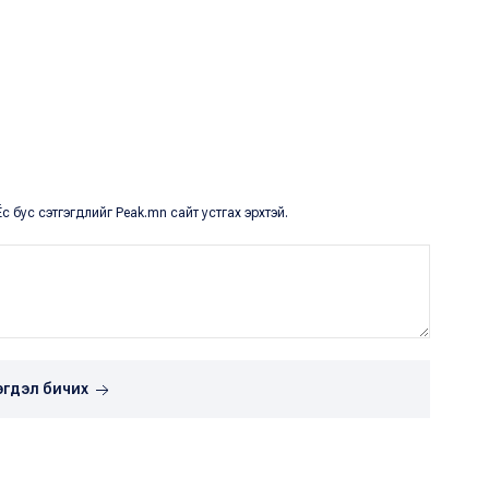
с бус сэтгэгдлийг Peak.mn сайт устгах эрхтэй.
эгдэл бичих