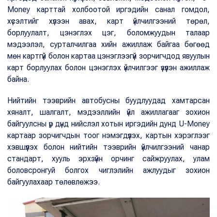
Money карттай холбоотой иргэдийн санал гомдол,
хүсэлтийг хүлээн авах, карт үйлчилгээний төрөл,
борлуулалт, цэнэглэх цэг, боломжуудын талаар
мэдээлэл, сурталчилгаа хийн ажиллаж байгаа бөгөөд
мөн картгүй болон картаа цэнэглээгүй зорчигчдод явуулын
карт борлуулах болон цэнэглэх үйлчилгээг үзүүлэн ажиллаж
байна.
Нийтийн тээврийн автобусны буудлуудад хамтарсан
хяналт, шалгалт, мэдээллийн үйл ажиллагааг зохион
байгуулсны үр дүнд нийслэл хотын иргэдийн дунд U-Money
картаар зорчигчдын тоог нэмэгдүүлэх, картын хэрэглээг
хэвшүүлэх болон нийтийн тээврийн үйлчилгээний чанар
стандарт, хууль эрхзүйн орчинг сайжруулах, улам
боловсронгуй болгох чиглэлийн ажлуудыг зохион
байгуулахаар төлөвлөжээ.