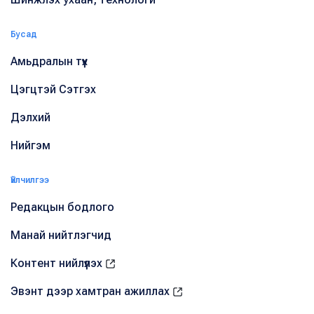
Бусад
Амьдралын түүх
Цэгцтэй Сэтгэх
Дэлхий
Нийгэм
Үйлчилгээ
Редакцын бодлого
Манай нийтлэгчид
Контент нийлүүлэх
Эвэнт дээр хамтран ажиллах