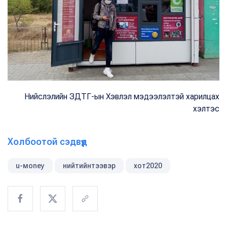
Нийслэлийн ЗДТГ-ын Хэвлэл мэдээлэлтэй харилцах
хэлтэс
Холбоотой сэдвүүд
u-моney
нийтийнтээвэр
хот2020