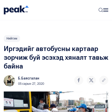
Нийгэм
Иргэдийг автобусны картаар
зорчиж буй эсэхэд хяналт тавьж
байна
Б.Баясгалан
05 сарын 27, 2020