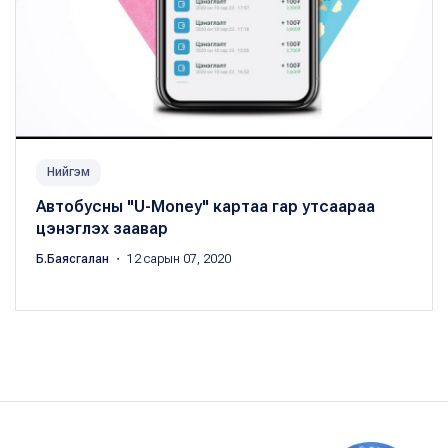
Нийгэм
Автобусны "U-Мoney" картаа гар утсаараа
цэнэглэх заавар
Б.Баясгалан
・ 12 сарын 07, 2020