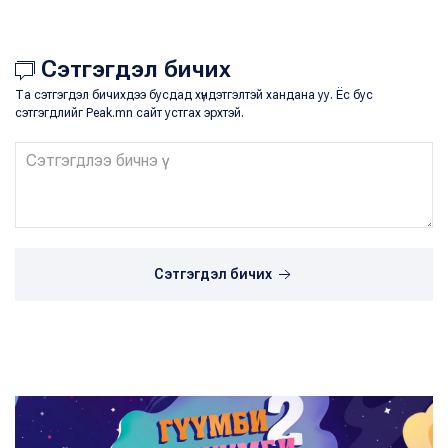
Сэтгэгдэл бичих
Та сэтгэгдэл бичихдээ бусдад хүндэтгэлтэй хандана уу. Ёс бус
сэтгэгдлийг Peak.mn сайт устгах эрхтэй.
Сэтгэгдэл бичих