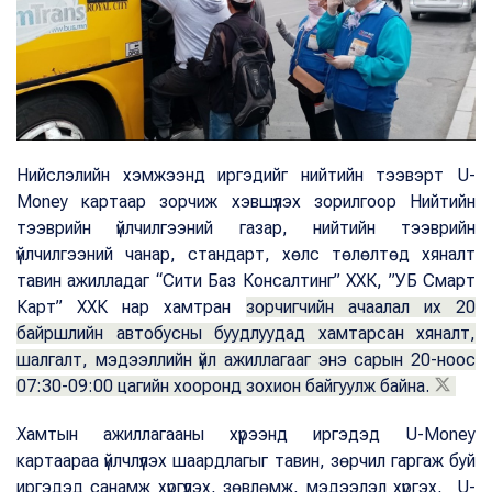
Нийслэлийн хэмжээнд иргэдийг нийтийн тээвэрт U-
Money картаар зорчиж хэвшүүлэх зорилгоор Нийтийн
тээврийн үйлчилгээний газар, нийтийн тээврийн
үйлчилгээний чанар, стандарт, хөлс төлөлтөд хяналт
тавин ажилладаг “Сити Баз Консалтинг” ХХК, ”УБ Смарт
Карт” ХХК нар хамтран
зорчигчийн ачаалал их 20
байршлийн автобусны буудлуудад хамтарсан хяналт,
шалгалт, мэдээллийн үйл ажиллагааг энэ сарын 20-ноос
07:30-09:00 цагийн хооронд зохион байгуулж байна.
Хамтын ажиллагааны хүрээнд иргэдэд U-Money
картаараа үйлчлүүлэх шаардлагыг тавин, зөрчил гаргаж буй
иргэдэд санамж хүргүүлэх, зөвлөмж, мэдээлэл хүргэх, U-