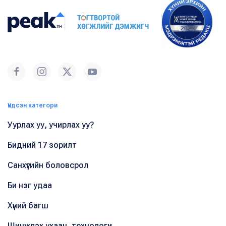
Үндсэн категори
Уурлах уу, учирлах уу?
Бидний 17 зорилт
Санхүүгийн боловсрол
Би нэг удаа
Хүний багш
Шинжлэх ухаан, технологи