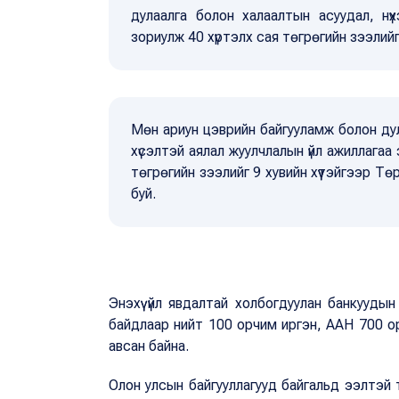
дулаалга болон халаалтын асуудал, н
зориулж 40 хүртэлх сая төгрөгийн зээлийг
Мөн ариун цэврийн байгууламж болон ду
хүсэлтэй аялал жуулчлалын үйл ажиллагаа 
төгрөгийн зээлийг 9 хувийн хүүтэйгээр 
буй.
Энэхүү үйл явдалтай холбогдуулан банкууды
байдлаар нийт 100 орчим иргэн, ААН 700 о
авсан байна.
Олон улсын байгууллагууд байгальд ээлтэй т