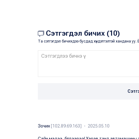
Сэтгэгдэл бичих (10)
Та сэтгэгдэл бичихдээ бусдад хүндэтгэлтэй хандана уу. Ё
Сэтг
Зочин
[102.89.69.163] ・ 2025.05.10
Сайн мэдээ, бүгдээрээ! Хэрэв танд автомашины 