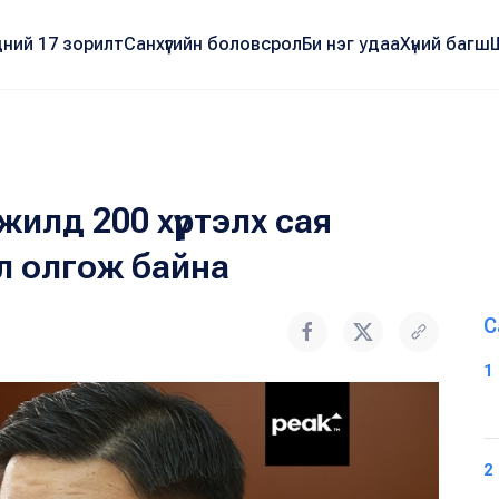
ний 17 зорилт
Санхүүгийн боловсрол
Би нэг удаа
Хүний багш
 жилд 200 хүртэлх сая
л олгож байна
С
1
2