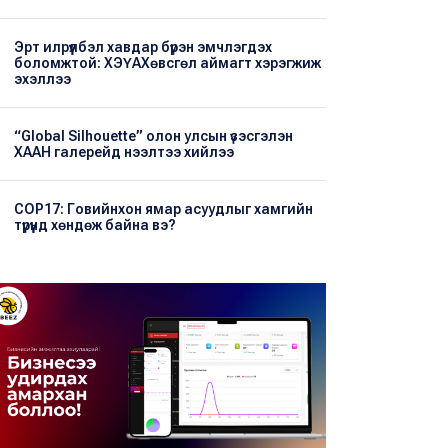
Эрт илрүүлбэл хавдар бүрэн эмчлэгдэх
боломжтой: ХЭҮА​Хөвсгөл аймагт хэрэгжиж
эхэллээ
“Global Silhouette” олон улсын үзэсгэлэн
ХААН галерейд нээлтээ хийлээ
COP17: Говийнхон ямар асуудлыг хамгийн
түрүүнд хөндөж байна вэ?