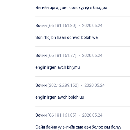
Энгийн иргэд авч болохуу үгүй л биздээ
Зочин
[66.181.161.80] ・ 2020.05.24
Sonirhoj bn haan ochwol boloh we
Зочин
[66.181.161.77] ・ 2020.05.24
engiin irgen avch bh ymu
Зочин
[202.126.89.152] ・ 2020.05.24
engiin irgen awch boloh uu
Зочин
[66.181.161.85] ・ 2020.05.24
Сайн байна уу энгийн хүмүүс авч болох юм болуу