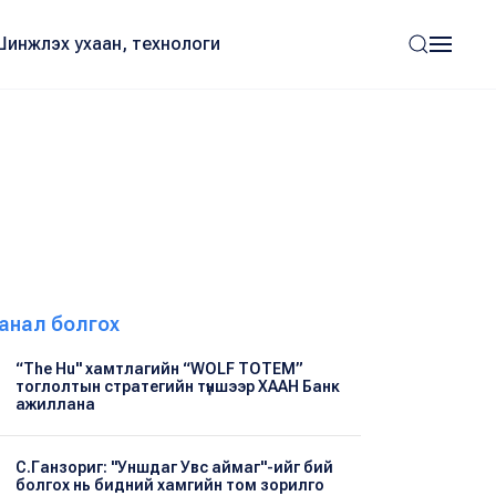
Шинжлэх ухаан, технологи
анал болгох
“The Hu" хамтлагийн “WOLF TOTEM”
тоглолтын стратегийн түншээр ХААН Банк
ажиллана
С.Ганзориг: "Уншдаг Увс аймаг"-ийг бий
болгох нь бидний хамгийн том зорилго