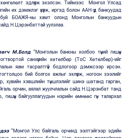
ож, хөнгөлөлт эдлүүлж эхэлсэн. Тиймээс Монгол Улсад
ийн их дэмжлэг үзүүлж, иргэд болон ААН-үүд банкуудад
 буй БОАЖЯ-ны хамт олонд Монголын банкуудын
айд Н.Цэрэнбаттай уулзлаа.
лөгч М.Болд
“Монголын банкны холбоо түүний гишүүн
твортой санхүүгийн хөтөлбөр (ТоС Хөтөлбөр)-ийг
члалын яам тасралтгүй бодлогоор дэмжсээр ирсэн.
тогтолцоо бий болгох ажлыг эхлүүлж, ногоон зээлийг
, төр, хувийн хэвшлийн түншлэлийг шинэ шатанд гарган,
йгаль орчин, аялал жуулчлалын сайд Н.Цэрэнбат танд
гишүүн байгууллагуудын нэрийн өмнөөс гүн талархал
ндээ
“Монгол Улс байгаль орчинд ээлтэйгээр эдийн