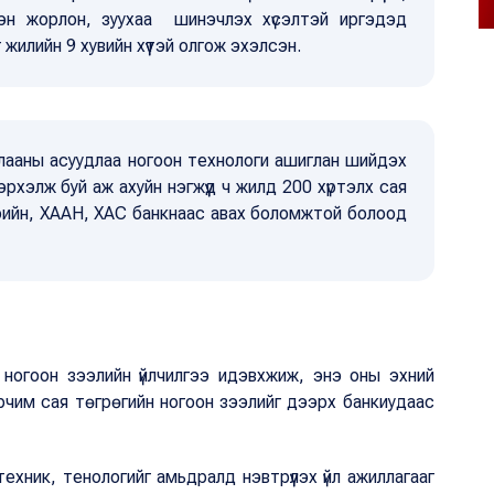
үхэн жорлон, зуухаа шинэчлэх хүсэлтэй иргэдэд
 жилийн 9 хувийн хүүтэй олгож эхэлсэн.
лааны асуудлаа ногоон технологи ашиглан шийдэх
эрхэлж буй аж ахуйн нэгжүүд ч жилд 200 хүртэлх сая
Төрийн, ХААН, ХАС банкнаас авах боломжтой болоод
н ногоон зээлийн үйлчилгээ идэвхжиж, энэ оны эхний
рчим сая төгрөгийн ногоон зээлийг дээрх банкиудаас
ехник, тенологийг амьдралд нэвтрүүлэх үйл ажиллагааг