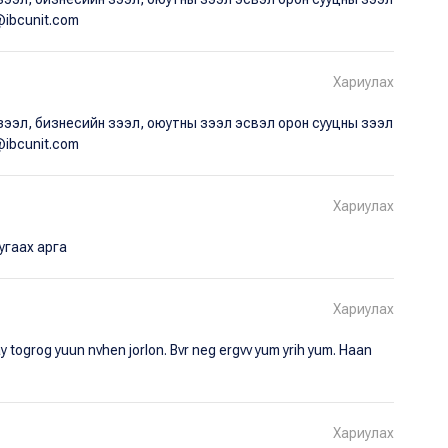
@ibcunit.com
Хариулах
зээл, бизнесийн зээл, оюутны зээл эсвэл орон сууцны зээл
@ibcunit.com
Хариулах
 угаах арга
Хариулах
y togrog yuun nvhen jorlon. Bvr neg ergvv yum yrih yum. Haan
Хариулах