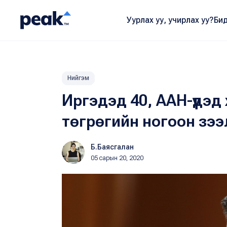
Уурлах уу, учирлах уу?
Бид
Нийгэм
Иргэдэд 40, ААН-үүдэд
төгрөгийн ногоон зээ
Б.Баясгалан
05 сарын 20, 2020