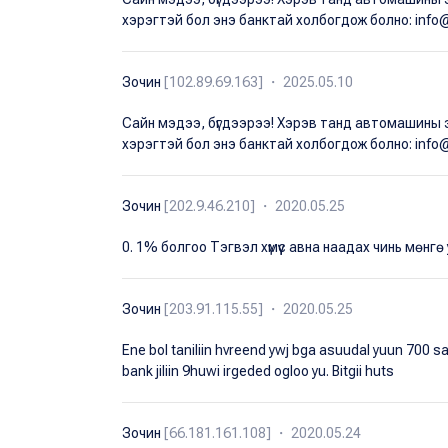
хэрэгтэй бол энэ банктай холбогдож болно: info
Зочин
[102.89.69.163] ・ 2025.05.10
Сайн мэдээ, бүгдээрээ! Хэрэв танд автомашины 
хэрэгтэй бол энэ банктай холбогдож болно: info
Зочин
[202.9.46.210] ・ 2020.05.25
0. 1% болгоо Тэгвэл хүмүүс авна наадах чинь мөнгө
Зочин
[203.91.115.55] ・ 2020.05.25
Ene bol taniliin hvreend ywj bga asuudal yuun 700 sa
bank jiliin 9huwi irgeded ogloo yu. Bitgii huts
Зочин
[66.181.161.108] ・ 2020.05.24