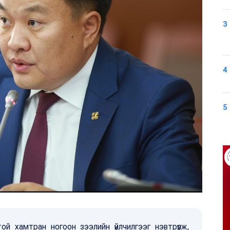
3
4
5
 хамтран ногоон зээлийн үйлчилгээг нэвтрүүлж,