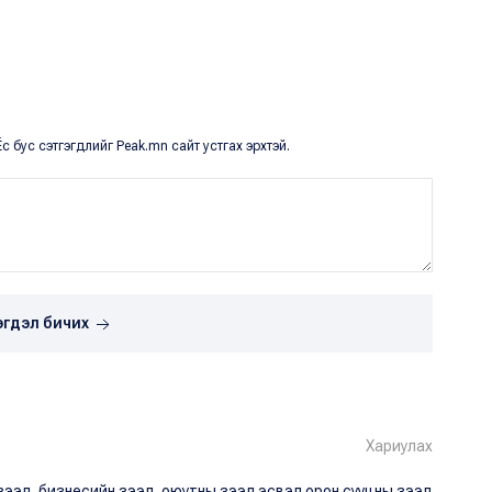
с бус сэтгэгдлийг Peak.mn сайт устгах эрхтэй.
эгдэл бичих
Хариулах
зээл, бизнесийн зээл, оюутны зээл эсвэл орон сууцны зээл