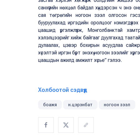
засгаа хэрхэн хөгжүүлж болдгийн жишээ б
санхүүгийн нөхцөл байдал хүндэрсэн ч энэ 
сая төгрөгийн ногоон зээл олгосон гэс
бууруулахад иргэдийн оролцоог нэмэгдүүлэх 
цаашид үргэлжлүүлж, Монголбанктай хамтр
хэлэлцээрийг хийж байгааг дуулгахад таатай
дулаалах, цэвэр бохирын асуудлаа сайжр
хүсэлтэй иргэн бүрт энэхүү ногоон зээлийг хү
цаашдын ажилд амжилт хүсье” гэлээ.
Холбоотой сэдвүүд
боажя
н.цэрэнбат
ногоон зээл