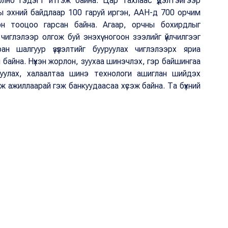
олно гэдэгт итгэж байна. Цар тахлаас үүдэлтэйгээр
оны эхний байдлаар 100 гаруй иргэн, ААН-д 700 орчим
эн тооцоо гарсан байна. Агаар, орчны бохирдлыг
чиглэлээр олгож буй энэхүү ногоон зээлийг үйлчилгээг
ан шалгуур үзүүлэлтийг бууруулах чиглэлээрх яриа
 байна. Нүхэн жорлон, зуухаа шинэчлэх, гэр байшингаа
уулах, халаалтаа шинэ технологи ашиглан шийдэх
ргэж ажиллаарай гэж банкуудаасаа хүсэж байна. Та бүхний