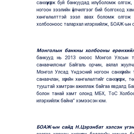
санхүүжүүлж буй банкуудад илүү боломж олг
ногоон зээлийн үйлчилгээг бий болгоход хамг
хөнгөлөлттэй зээл авах боломж олгож
холбооноос талархал илэрхийлж, БОАЖ-ын с
Монголын банкны холбооны ерөнхий
банкууд нь 2013 оноос Монгол Улсын тог
санаачилсныг Байгаль орчин, аялал жуул
Монгол Улсад Үндэсний ногоон санхүүгийн 
санаачлан, хүүгийн хөнгөлөлтийг санхүүжүүлж
тууштай хамтран ажиллаж байгаа явдалд Ба
болон танай хамт олонд МБХ, ТоС Холбоо, 
илэрхийлж байна” хэмээсэн юм.
БОАЖ-ын сайд Н.Цэрэнбат хэлсэн үгэ