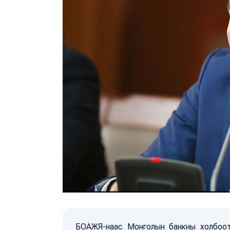
БОАЖЯ-наас Монголын банкны холбоотой