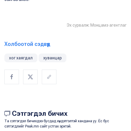
Эх сурвалж: Монцамэ агентлаг
Холбоотой сэдвүүд
хог хаягдал
хуванцар
Сэтгэгдэл бичих
Та сэтгэгдэл бичихдээ бусдад хүндэтгэлтэй хандана уу. Ёс бус
сэтгэгдлийг Peak.mn сайт устгах эрхтэй.