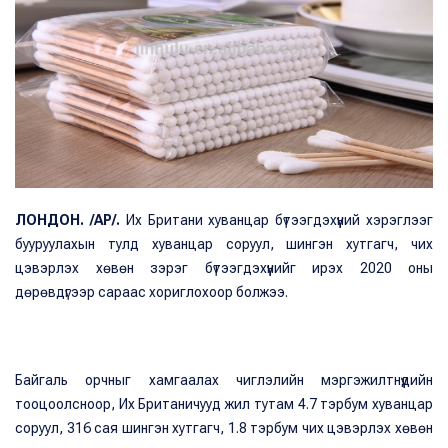
ЛОНДОН.
/AP/.
Их Британи хуванцар бүтээгдэхүүний хэрэглээг
бууруулахын тулд хуванцар соруул, шингэн хутгагч, чих
цэвэрлэх хөвөн зэрэг бүтээгдэхүүнийг ирэх 2020 оны
дөрөвдүгээр сараас хориглохоор болжээ.
Байгаль орчныг хамгаалах чиглэлийн мэргэжилтнүүдийн
тооцоолсноор, Их Британичууд жил тутам 4.7 тэрбум хуванцар
соруул, 316 сая шингэн хутгагч, 1.8 тэрбум чих цэвэрлэх хөвөн