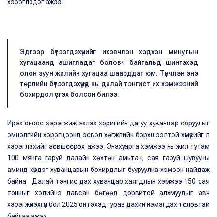
хэрэглэдэг ажээ.
Эдгээр бүтээгдэхүүнийг ихэвчлэн хэдхэн минутын
хугацаанд ашигладаг боловч байгальд шингэхэд
олон зуун жилийн хугацаа шаарддаг юм. Түүнчлэн энэ
төрлийн бүтээгдэхүүнүүд нь далай тэнгист их хэмжээний
бохирдол үүсгэх болсон билээ.
Ирэх оноос хэрэгжиж эхлэх хоригийн дагуу хуванцар соруулыг
эмнэлгийн хэрэгцээнд эсвэл хөгжлийн бэрхшээлтэй хүмүүсийг л
хэрэглэхийг зөвшөөрөх ажээ. Энэхүү арга хэмжээ нь жил тутам
100 мянга гаруй далайн хөхтөн амьтан, сая гаруй шувууны
аминд хүрдэг хуванцарын бохирдлыг бууруулна хэмээн найдаж
байна.
Далай тэнгис дэх хуванцар хаягдлын хэмжээ 150 сая
тонныг хэдийнэ давсан бөгөөд дорвитой алхмуудыг авч
хэрэгжүүлэхгүй бол 2025 он гэхэд гурав дахин нэмэгдэх төлөвтэй
байгаа ажээ.