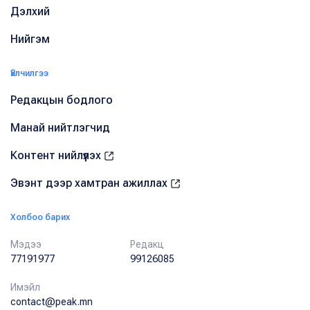
Дэлхий
Нийгэм
Үйлчилгээ
Редакцын бодлого
Манай нийтлэгчид
Контент нийлүүлэх
Эвэнт дээр хамтран ажиллах
Холбоо барих
Мэдээ
Редакц
77191977
99126085
Имэйл
contact@peak.mn