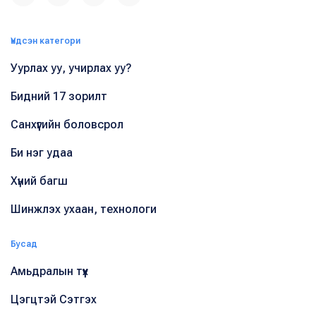
Үндсэн категори
Уурлах уу, учирлах уу?
Бидний 17 зорилт
Санхүүгийн боловсрол
Би нэг удаа
Хүний багш
Шинжлэх ухаан, технологи
Бусад
Амьдралын түүх
Цэгцтэй Сэтгэх