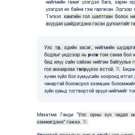
нийгмийн гажиг үзэгдэл бага, харин ор
үзэгдэл их байна гэж гаргасан. Эдгээр
Тэгвэл
хамгийн гол шалтгаан болох н
асуудал шийдэгдэнэ гэсэн дүгнэлтийг га
Улс төр, эдийн засаг, нийгмийн шудар
бодлыг үндсээр нь өөрчлөх том санаа бол
бид илүү сайн сайхан нийгэм байгуулья 
гол анхаарлаа төвлөрүүлэх ёстой.
Бидни
хүчин зүйл бол хүмүүсийн хооронд итгэл 
чанартай боловсрол эзэмших боломжийг 
зүйн хувьд тогтвортой эрүүл нийгмийг то
Махатма Ганди “
Улс орны хүч чадал н
хэмжигдэнэ” гэжээ.