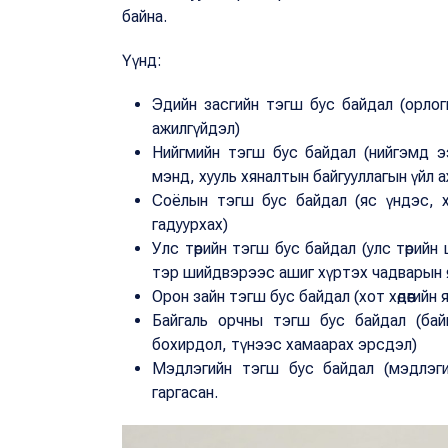
байна.
Үүнд:
Эдийн засгийн тэгш бус байдал (орлогы
ажилгүйдэл)
Нийгмийн тэгш бус байдал (нийгэмд эз
мэнд, хууль хяналтын байгууллагын үйл 
Соёлын тэгш бус байдал (яс үндэс, х
гадуурхах)
Улс төрийн тэгш бус байдал (улс төрийн 
тэр шийдвэрээс ашиг хүртэх чадварын 
Орон зайн тэгш бус байдал (хот хөдөөгийн ял
Байгаль орчны тэгш бус байдал (бай
бохирдол, түнээс хамаарах эрсдэл)
Мэдлэгийн тэгш бус байдал (мэдлэги
гаргасан.