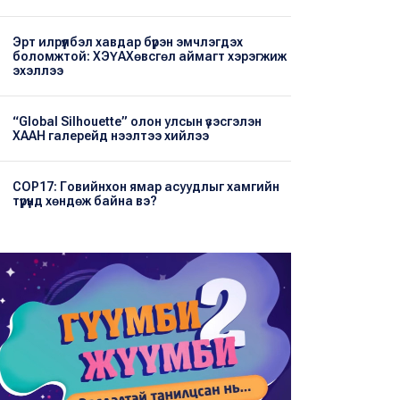
Эрт илрүүлбэл хавдар бүрэн эмчлэгдэх
боломжтой: ХЭҮА​Хөвсгөл аймагт хэрэгжиж
эхэллээ
“Global Silhouette” олон улсын үзэсгэлэн
ХААН галерейд нээлтээ хийлээ
COP17: Говийнхон ямар асуудлыг хамгийн
түрүүнд хөндөж байна вэ?