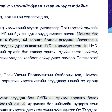
р үг хэлснийг бүрэн эхээр нь хүргэж байна.
д, эрдэмтэн судлаачид аа,
д хэмжээний чуулга уулзалтаар Тогтвортой хөгжлийн
НҮБ-ын бүх гишүүн орнууд амлалт авсан.
Монгол Улс
г 4 бүлэг, 44 зорилт болгон өргөжүүлж, Засаглалын
гжүүлэх үүрэг амлалтыг НҮБ-ын өмнө хүлээсэн.
НҮБ-
ний эрхийг бүх талаар хангах, эдийн засаг, нийгэм,
логын уялдаа холбоог сайжруулах замаар Тогтвортой
эд Олон Улсын Парламентын Холбооны Ази, Номхон
йн зорилгын хэрэгжилтийн асуудлаар манай эх оронд
жүүлэх асуудал бол ОУПХ-ны эрхэм зорилго болох
боотой юм.
Ардчилал бол нийгмийн шударга ёсыг
илгыг хэрэгжүүлэх гол хүчин зүйл мөн гэж ОУПХ үздэг.