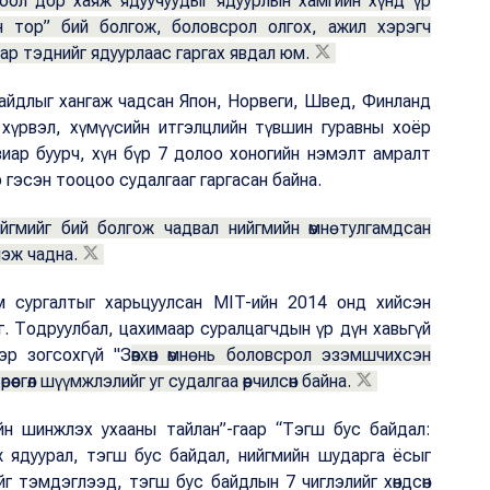
г бол дор хаяж ядуучуудыг ядуурлын хамгийн хүнд үр
йн тор” бий болгож, боловсрол олгох, ажил хэрэгч
р тэднийг ядуурлаас гаргах явдал юм.
айдлыг хангаж чадсан Япон, Норвеги, Швед, Финланд
хүрвэл, хүмүүсийн итгэлцлийн түвшин гуравны хоёр
иар буурч, хүн бүр 7 долоо хоногийн нэмэлт амралт
 гэсэн тооцоо судалгааг гаргасан байна.
йгмийг бий болгож чадвал нийгмийн өмнө тулгамдсан
эж чадна.
 сургалтыг харьцуулсан MIT-ийн 2014 онд хийсэн
г. Тодруулбал, цахимаар суралцагчдын үр дүн хавьгүй
ээр зогсохгүй "З
өвхөн өмнө нь боловсрол эзэмшчихсэн
рөөсгөл шүүмжлэлийг уг судалгаа өөрчилсөн байна.
н шинжлэх ухааны тайлан”-гаар “Тэгш бус байдал:
ж ядуурал, тэгш бус байдал, нийгмийн шударга ёсыг
йг тэмдэглээд, тэгш бус байдлын 7 чиглэлийг хөндсөн