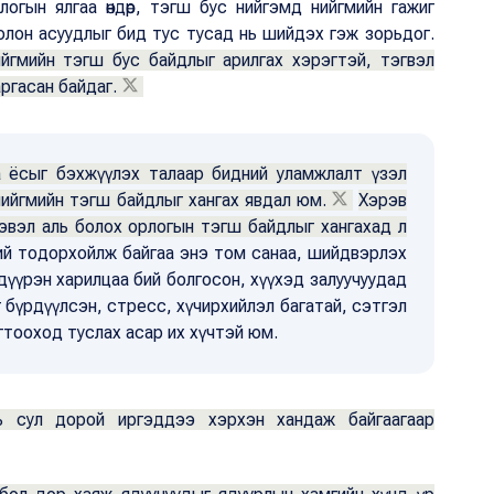
логын ялгаа өндөр, тэгш бус нийгэмд нийгмийн гажиг
 олон асуудлыг бид тус тусад нь шийдэх гэж зорьдог.
ийгмийн тэгш бус байдлыг арилгах хэрэгтэй, тэгвэл
ргасан байдаг.
га ёсыг бэхжүүлэх талаар бидний уламжлалт үзэл
 нийгмийн тэгш байдлыг хангах явдал юм.
Хэрэв
гэвэл аль болох орлогын тэгш байдлыг хангахад л
й тодорхойлж байгаа энэ том санаа, шийдвэрлэх
дүүрэн харилцаа бий болгосон, хүүхэд залуучуудад
бүрдүүлсэн, стресс, хүчирхийлэл багатай, сэтгэл
гтооход туслах асар их хүчтэй юм.
ь сул дорой иргэддээ хэрхэн хандаж байгаагаар