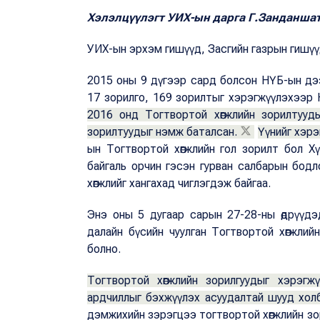
Хэлэлцүүлэгт УИХ-ын дарга Г.Занданшата
УИХ-ын эрхэм гишүүд, Засгийн газрын гишүү
2015 оны 9 дүгээр сард болсон НҮБ-ын дээ
17 зорилго, 169 зорилтыг хэрэгжүүлэхээр 
2016 онд Тогтвортой хөгжлийн зорилтууды
зорилтуудыг нэмж баталсан.
Үүнийг хэрэ
ын Тогтвортой хөгжлийн гол зорилт бол Хү
байгаль орчин гэсэн гурван салбарын бод
хөгжлийг хангахад чиглэгдэж байгаа.
Энэ оны 5 дугаар сарын 27-28-ны өдрүүд
далайн бүсийн чуулган Тогтвортой хөгжли
болно.
Тогтвортой хөгжлийн зорилгуудыг хэрэг
ардчиллыг бэхжүүлэх асуудалтай шууд хол
дэмжихийн зэрэгцээ тогтвортой хөгжлийн зор