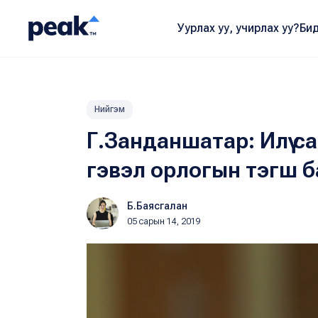
Уурлах уу, учирлах уу?
Бид
Нийгэм
Г.Занданшатар: Илүү с
гэвэл орлогын тэгш б
Б.Баясгалан
05 сарын 14, 2019