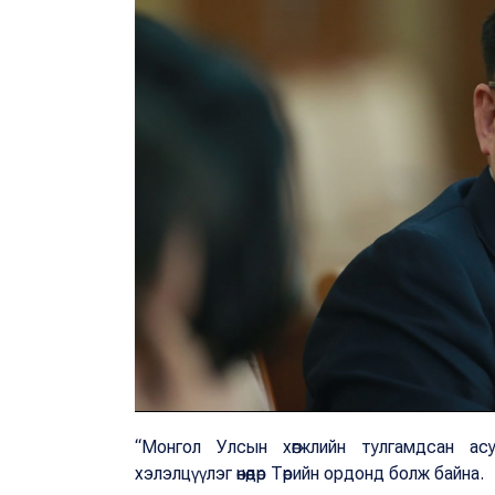
“Монгол Улсын хөгжлийн тулгамдсан ас
хэлэлцүүлэг өнөөдөр Төрийн ордонд болж байна.