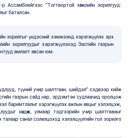
 Ассамблейгээс “Тогтвортой хөгжлийн зорилгууд:
лыг баталсан.
лийн зорилгыг үндэсний хэмжээнд хэрэгжүүлэх эрх
жлийн зорилгуудыг хэрэгжүүлэхэд Засгийн газрын
нтууд амлалт авсан юм.
суудлууд, түүний учир шалтгаан, шийдэл” сэдвээр хийж
асгийн газрын сайд нар, эрдэмтэн судлаачид оролцож
үзэл баримтлалыг хэрэгжүүлэх ажлын явцыг хэлэлцэж,
удлуудыг хөндөж, улмаар тэдгээрийн учир шалтгааныг
 талаар санал солилцоход хэлэлцүүлгийн гол зорилго