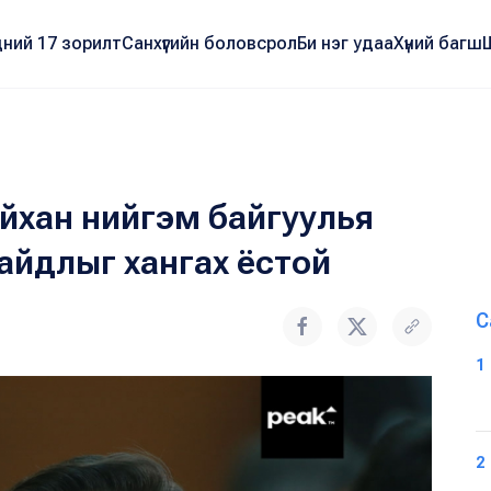
ний 17 зорилт
Санхүүгийн боловсрол
Би нэг удаа
Хүний багш
айхан нийгэм байгуулья
айдлыг хангах ёстой
С
1
2