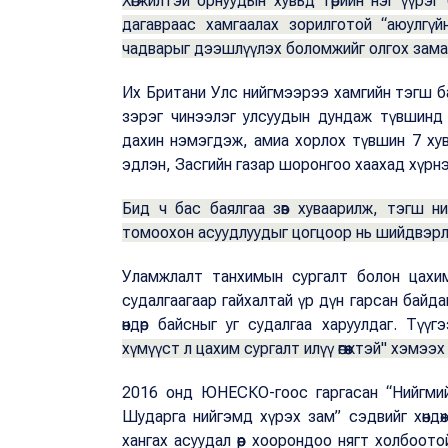
Хөгжилтэй орнуудын хувьд төрийн нэг үүрэ
дагавраас хамгаалах зорилготой “аюулгү
чадварыг дээшлүүлэх боломжийг олгох замаа
Их Британи Улс нийгмээрээ хамгийн тэгш б
зэрэг чинээлэг улсуудын дундаж түвшинд 
дахин нэмэгдэж, амиа хорлох түвшин 7 хув
эдлэн, Засгийн газар шоронгоо хаахад хүрнэ
Бид ч бас баялгаа зөв хуваарилж, тэгш ни
томоохон асуудлуудыг цогцоор нь шийдвэрл
Уламжлалт танхимын сургалт болон цахим
судалгаагаар гайхалтай үр дүн гарсан байда
өндөр байсныг уг судалгаа харуулдаг. Түүг
хүмүүст л цахим сургалт илүү өгөөжтэй" хэмээх ө
2016 онд ЮНЕСКО-гоос гаргасан “Нийгмий
Шударга нийгэмд хүрэх зам” сэдвийг хөндө
хангах асуудал өөр хоорондоо нягт холбоото