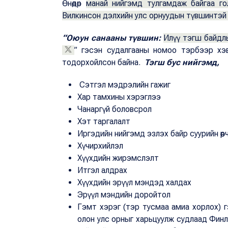
Өнөөдөр
манай нийгэмд тулгамдаж байгаа г
Вилкинсон дэлхийн улс орнуудын түвшинтэй
“Оюун санааны түвшин:
Илүү тэгш байдлы
” гэсэн судалгааны номоо тэрбээр хэв
тодорхойлсон байна.
Тэгш бус нийгэмд,
Сэтгэл мэдрэлийн гажиг
Хар тамхины хэрэглээ
Чанаргүй боловсрол
Хэт таргалалт
Иргэдийн нийгэмд эзлэх байр суурийн өөрч
Хүчирхийлэл
Хүүхдийн жирэмслэлт
Итгэл алдрах
Хүүхдийн эрүүл мэндэд халдах
Эрүүл мэндийн доройтол
Гэмт хэрэг (тэр тусмаа амиа хорлох) 
олон улс орныг харьцуулж судлаад Фин