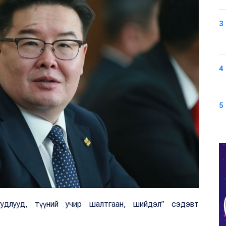
3
4
5
уудлууд, түүний учир шалтгаан, шийдэл” сэдэвт