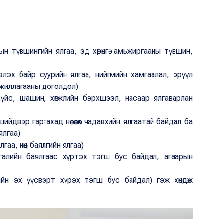
н түвшингийн ялгаа, эд хөрөнгө, амьжиргааны түвшин,
лэх байр суурийн ялгаа, нийгмийн хамгаалал, эрүүл
ажиллагааны доголдол)
үйс, шашин, хөгжлийн бэрхшээл, насаар ялгаварлан
шийдвэр гаргахад нөлөөлөх чадавхийн ялгаатай байдал ба
ялгаа)
гаа, нөөц баялгийн ялгаа)
галийн баялгаас хүртэх тэгш бус байдал, агаарын
йн эх үүсвэрт хүрэх тэгш бус байдал) гэж хөндөж