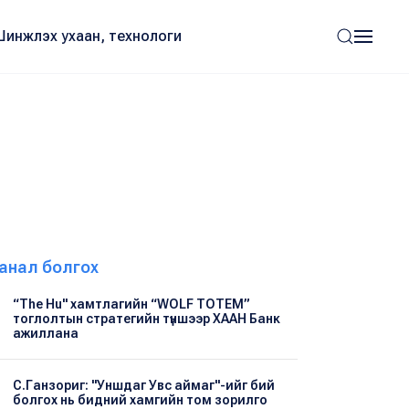
Шинжлэх ухаан, технологи
анал болгох
“The Hu" хамтлагийн “WOLF TOTEM”
тоглолтын стратегийн түншээр ХААН Банк
ажиллана
С.Ганзориг: "Уншдаг Увс аймаг"-ийг бий
болгох нь бидний хамгийн том зорилго