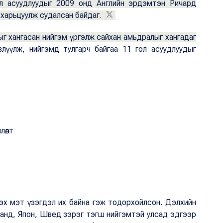
ол асуудлуудыг 2009 онд Английн эрдэмтэн Ричард
 харьцуулж судалсан байдаг.
г хангасан нийгэм үргэлж сайхан амьдралыг хангадаг
лүүлж, нийгэмд тулгарч байгаа 11 гол асуудлуудыг
лөлт
гэх мэт үзэгдэл их байна гэж тодорхойлсон. Дэлхийн
ланд, Япон, Швед зэрэг тэгш нийгэмтэй улсад эдгээр