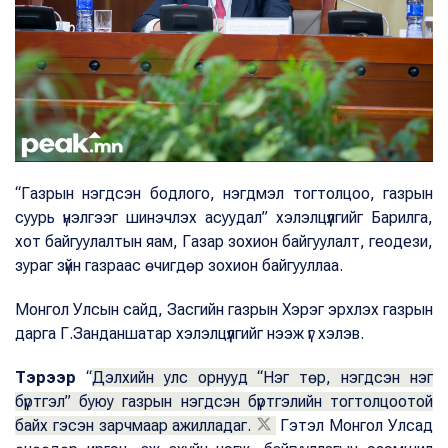
“Газрын нэгдсэн бодлого, нэгдмэл тогтолцоо, газрын
суурь үнэлгээг шинэчлэх асуудал” хэлэлцүүлгийг Барилга,
хот байгуулалтын яам, Газар зохион байгуулалт, геодези,
зураг зүйн газраас өчигдөр зохион байгууллаа.
Монгол Улсын сайд, Засгийн газрын Хэрэг эрхлэх газрын
дарга Г.Занданшатар хэлэлцүүлгийг нээж үг хэлэв.
Тэрээр
“
Дэлхийн улс орнууд “Нэг төр, нэгдсэн нэг
бүртгэл” буюу газрын нэгдсэн бүртгэлийн тогтолцоотой
байх гэсэн зарчмаар ажилладаг.
Гэтэл Монгол Улсад