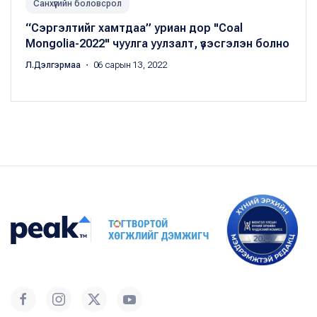
Санхүүгийн боловсрол
“Сэргэлтийг хамтдаа” уриан дор "Coal
Mongolia-2022" чуулга уулзалт, үзэсгэлэн болно
Л.Дэлгэрмаа
・ 06 сарын 13, 2022