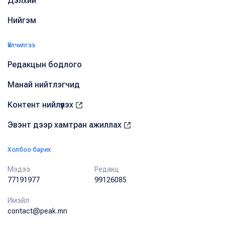
Дэлхий
Нийгэм
Үйлчилгээ
Редакцын бодлого
Манай нийтлэгчид
Контент нийлүүлэх
Эвэнт дээр хамтран ажиллах
Холбоо барих
Мэдээ
Редакц
77191977
99126085
Имэйл
contact@peak.mn