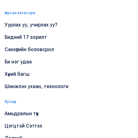
Үндсэн категори
Уурлах уу, учирлах уу?
Бидний 17 зорилт
Санхүүгийн боловсрол
Би нэг удаа
Хүний багш
Шинжлэх ухаан, технологи
Бусад
Амьдралын түүх
Цэгцтэй Сэтгэх