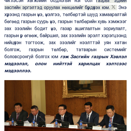
чиглэсэн хөгжлийн бодлогын нэг бол
газрыг эдийн
засгийн эргэлтэд оруулах нөхцөлийг бүрдүүлэх юм.
Энэ
хүрээнд газрын үнэ, үнэлгээ, төлбөртэй шууд хамааралтай
бөгөөд газрын суурь үнэ, газрын төлбөрийн хувь хэмжээг
зах зээлийн бодит үнэ, газар ашиглалтын зориулалт,
газрын үр өгөөж, байршил, зах зээлийн эрэлт хэрэгцээнд
нийцүүлэн тогтоож, зах зээлийг нээлттэй уян хатан
болгож, газрын төлбөр, татварын системийг
боловсронгуй болгох юм
гэж Засгийн газрын Хэвлэл
мэдээлэл, олон нийттэй харилцах хэлтсээс
мэдээллээ.