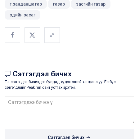
г.занданшатар
газар
засгийн газар
эдийн засаг
Сэтгэгдэл бичих
Та сэтгэгдэл бичихдээ бусдад хүндэтгэлтэй хандана уу. Ёс бус
сэтгэгдлийг Peak.mn сайт устгах эрхтэй.
Сэтгэгдэл бичих