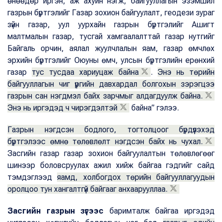
өнөөдөр иргэн, аж ахуйн нэгж, байгууллагын эзэмшил
газрын бүртгэлийг Газар зохион байгуулалт, геодези зураг
зүйн газар, уул уурхайн газрын бүртгэлийг Ашигт
малтмалын газар, тусгай хамгаалалттай газар нутгийг
Байгаль орчин, аялал жуулчлалын яам, газар өмчлөх
эрхийн бүртгэлийг Оюуны өмч, улсын бүртгэлийн ерөнхий
газар
тус тусдаа хариуцаж байна
.
Энэ нь төрийн
байгууллагын чиг үүргийн давхардал болгохын зэрэгцээ
газрын сан нэгдмэл байх зарчмыг алдагдуулж байна.
Энэ нь иргэдэд ч чирэгдэлтэй
байна” гэлээ.
Газрын нэгдсэн бодлого, тогтолцоог бүрдүүлэхэд
бүртгэлээс өмнө төлөвлөлт нэгдсэн байх нь чухал.
Засгийн газар газар зохион байгуулалтын төлөвлөгөөг
шинээр боловсруулах ажил хийж байгаа гэдгийг сайд
тэмдэглээд
яамд, холбогдох төрийн байгууллагуудын
оролцоо тун хангалтгүй байгааг анхаарууллаа.
Засгийн газрын зүгээс
баримталж байгаа иргэдэд