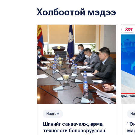
Холбоотой мэдээ
Нийгэм
Ни
Шинийг санаачилж, өвөрмөц
“Өн
технологи боловсруулсан
ма