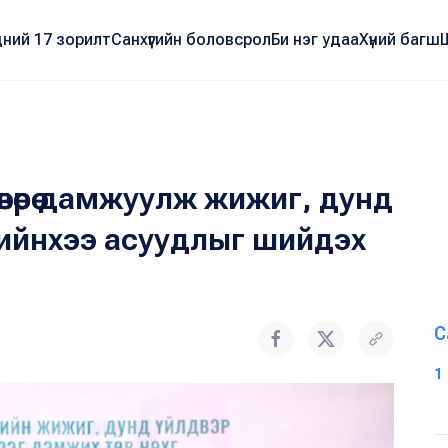
ний 17 зорилт
Санхүүгийн боловсрол
Би нэг удаа
Хүний багш
өвөөрөө дамжуулж жижиг, дунд
ийнхээ асуудлыг шийдэх
С
1