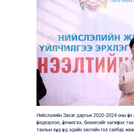
Нийслэлийн Засаг даргын 2020-2024 оны үйл
үйлдвэрлэл, үйлчилгээ, бизнесийг хөгжүүлэх та
тахлын хүнд үед эдийн засгийн гол салбар жи