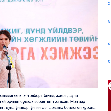
2
3
4
5
 ажиллагааны хөтөлбөрт бичил, жижиг, дунд
атай орчныг бүрдүүлэх зорилтыг тусгасан. Мөн цар
жиг, дунд үйлдвэр, үйлчилгээг дэмжих бодлогын хүрээнд