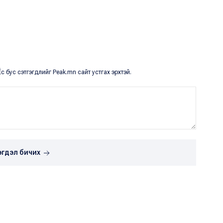
с бус сэтгэгдлийг Peak.mn сайт устгах эрхтэй.
эгдэл бичих