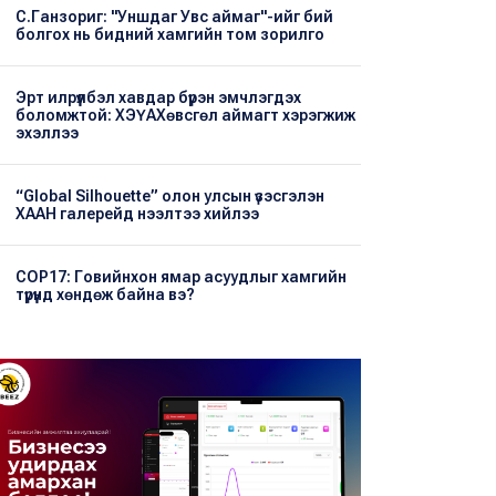
С.Ганзориг: "Уншдаг Увс аймаг"-ийг бий
болгох нь бидний хамгийн том зорилго
Эрт илрүүлбэл хавдар бүрэн эмчлэгдэх
боломжтой: ХЭҮА​Хөвсгөл аймагт хэрэгжиж
эхэллээ
“Global Silhouette” олон улсын үзэсгэлэн
ХААН галерейд нээлтээ хийлээ
COP17: Говийнхон ямар асуудлыг хамгийн
түрүүнд хөндөж байна вэ?