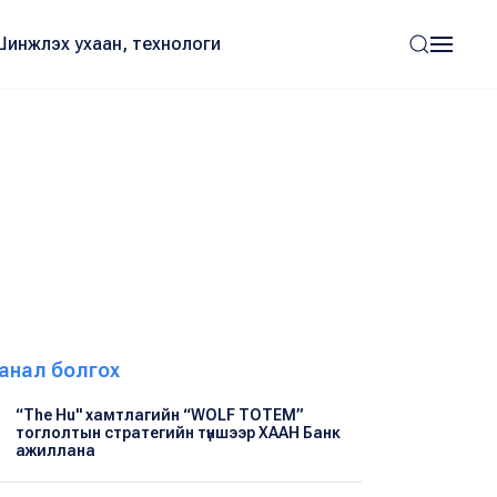
Шинжлэх ухаан, технологи
анал болгох
“The Hu" хамтлагийн “WOLF TOTEM”
тоглолтын стратегийн түншээр ХААН Банк
ажиллана