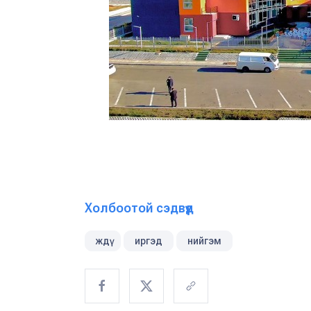
Холбоотой сэдвүүд
ждү
иргэд
нийгэм