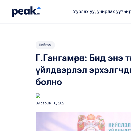
Уурлах уу, учирлах уу?
Бид
Нийгэм
Г.Гангамөрөн: Бид энэ т
үйлдвэрлэл эрхэлгчд
болно
09 сарын 10, 2021