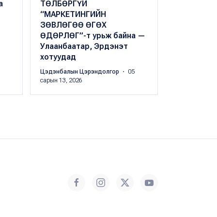
а
ТӨЛБӨРГҮЙ
хамрагдса
“МАРКЕТИНГИЙН
гэрчилгээ
ЗӨВЛӨГӨӨ ӨГӨХ
Peak.mn
・ 02 
ӨДӨРЛӨГ”-т урьж байна —
Улаанбаатар, Эрдэнэт
хотуудад
Цэдэнбалын Цэрэндолгор
・ 05
сарын 13, 2026