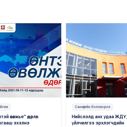
йгэм
Санхүүгийн боловсрол
тэй өвөлжье” өдөрлөг
Нийслэлд анх удаа ЖДҮ
ргааш эхэлнэ
үйлчилгээ эрхлэгчдийн