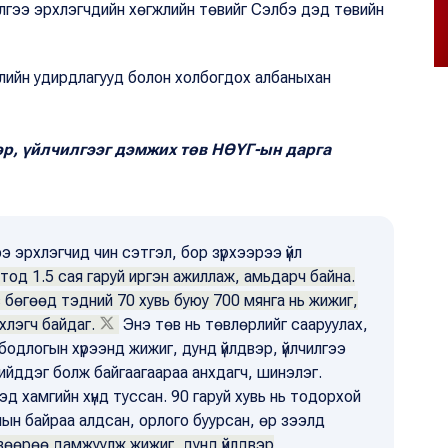
чилгээ эрхлэгчдийн хөгжлийн төвийг Сэлбэ дэд төвийн
элийн удирдлагууд болон холбогдох албаныхан
р, үйлчилгээг дэмжих төв НӨҮГ-ын дарга
ээ эрхлэгчид чин сэтгэл, бор зүрхээрээ үйл
тод 1.5 сая гаруй иргэн ажиллаж, амьдарч байна.
үс бөгөөд тэдний 70 хувь буюу 700 мянга нь жижиг,
хлэгч байдаг.
Энэ төв нь төвлөрлийг сааруулах,
 бодлогын хүрээнд жижиг, дунд үйлдвэр, үйлчилгээ
ийддэг болж байгаагаараа анхдагч, шинэлэг.
д хамгийн хүнд туссан. 90 гаруй хувь нь тодорхой
лын байраа алдсан, орлого буурсан, өр зээлд
вөөрөө дамжуулж жижиг, дунд үйлдвэр