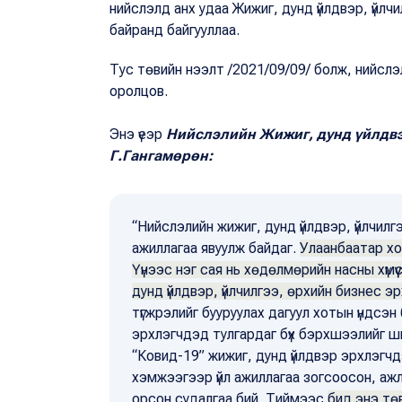
нийслэлд анх удаа Жижиг, дунд үйлдвэр, үйл
байранд байгууллаа.
Тус төвийн нээлт /2021/09/09/ болж, нийсл
оролцов.
Энэ үеэр
Нийслэлийн Жижиг, дунд үйлдвэ
Г.Гангамөрөн:
“Нийслэлийн жижиг, дунд үйлдвэр, үйлчилг
ажиллагаа явуулж байдаг.
Улаанбаатар хо
Үүнээс нэг сая нь хөдөлмөрийн насны хүмү
дунд үйлдвэр, үйлчилгээ, өрхийн бизнес эр
түгжрэлийг бууруулах дагуул хотын үндсэн
эрхлэгчдэд тулгардаг бүх бэрхшээлийг ш
“Ковид-19” жижиг, дунд үйлдвэр эрхлэгчдэ
хэмжээгээр үйл ажиллагаа зогсоосон, аж
орсон судалгаа бий. Тиймээс
бид энэ тө