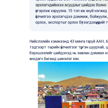
эрхлэгчдийнхээ асуудлыг шийдэх болно
үлгэрлэж харуулна. 15 топ аж ахуй нэгжид
үйлчилгээ эрхлэгчдээ дэмжиж, бойжуулж,
орлох, экспортыг орлох бүтээгдэхүүнүүдийг
Нийслэлийн хэмжээнд 43 мянга гаруй ААН, 6
тэдгээрт төрийн үйлчилгээг түргэн шуурхай, 
бэрхшээлийг шийдэхэд нь зөвлөн дэмжих нэг
анхдагч бөгөөд шинэлэг юм.