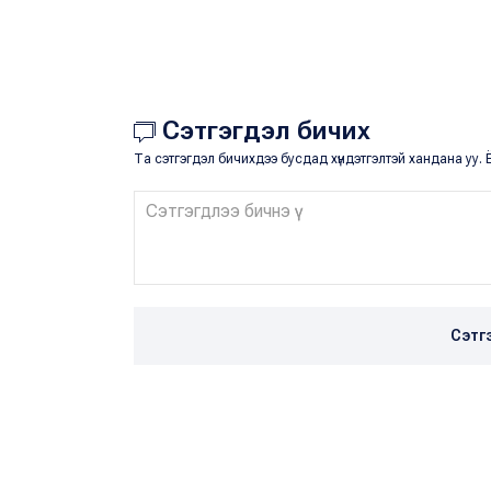
Сэтгэгдэл бичих
Та сэтгэгдэл бичихдээ бусдад хүндэтгэлтэй хандана уу. Ё
Сэтг