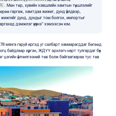
. Мөн төр, хувийн хэвшлийн хамтын түншлэлийг
 өрөө гаргаж, хамтдаа жижиг, дунд үйлдвэр,
 жижгийг дунд, дундыг том болгох, импортыг
 гаргахад дэмжлэг үзүүлнэ” хэмээсэн юм.
78 мянга гаруй иргэд уг салбарт хамаарагддаг бөгөөд
цогц байдлаар хүргэн, ЖДҮҮ эрхлэгч нарт тулгардаг бүх
 цэгийн үйлчилгээний төв болж байгаагаараа тус төв