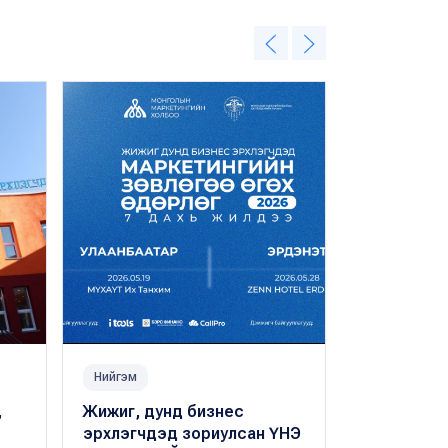
Нийгэм
Нийгэм
,
Жижиг, дунд бизнес
Багшлах э
эрхлэгчдэд зориулсан ҮНЭ
хоногийн 