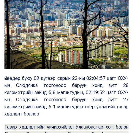
Өнөөдөр буюу 09 дүгээр сарын 22-ны 02:04:57 цагт ОХУ-
ын Слюдянка тосгоноос баруун хойд зүгт 28
километрийн зайнд 5,8 магнитудын, 02:19:52 цагт ОХУ-
ын Слюдянка тосгоноос баруун хойд зүгт 27
километрийн зайнд 5,1 магнитудын хоёр удаагийн газар
хөдлөлт боллоо.
Газар хөдлөлтийн чичирхийлэл Улаанбаатар хот болон