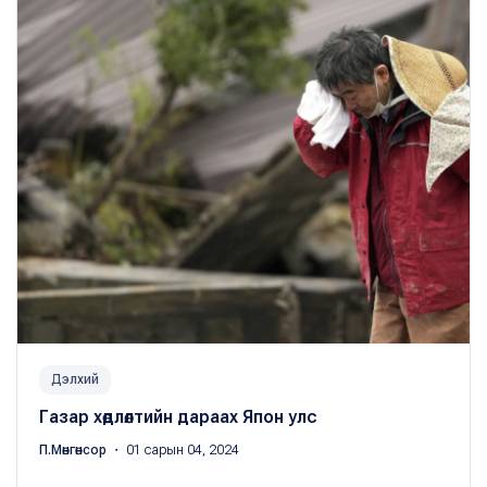
Дэлхий
Газар хөдлөлтийн дараах Япон улс
П.Мөнгөнсор
・ 01 сарын 04, 2024