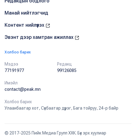
Редакцын бодлого
Манай нийтлэгчид
Контент нийлүүлэх
Эвэнт дээр хамтран ажиллах
Холбоо барих
Мэдээ
Редакц
77191977
99126085
Имэйл
contact@peak.mn
Холбоо барих
Улаанбаатар хот, Сүхбаатар дүүрэг, Бага тойруу, 24-р байр
© 2017-2025 Пийк Медиа Групп ХХК. Бүх эрх хуулиар