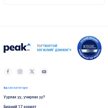
Үндсэн категори
Уурлах уу, учирлах уу?
Бидний 17 зорилт