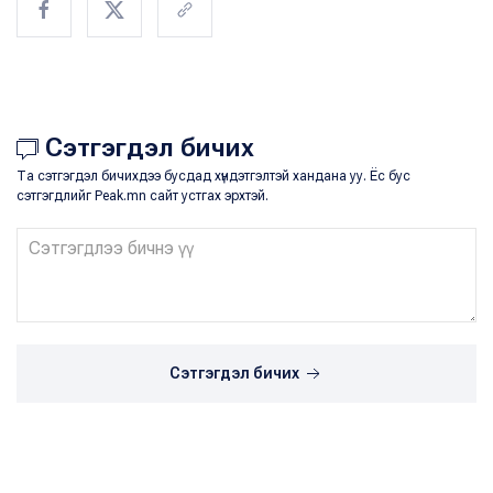
Сэтгэгдэл бичих
Та сэтгэгдэл бичихдээ бусдад хүндэтгэлтэй хандана уу. Ёс бус
сэтгэгдлийг Peak.mn сайт устгах эрхтэй.
Сэтгэгдэл бичих