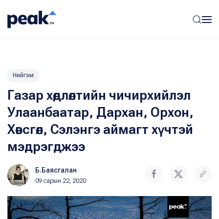
Нийгэм
Газар хөдлөлтийн чичирхийлэл
Улаанбаатар, Дархан, Орхон,
Хөвсгөл, Сэлэнгэ аймагт хүчтэй
мэдрэгджээ
Б.Баясгалан
09 сарын 22, 2020