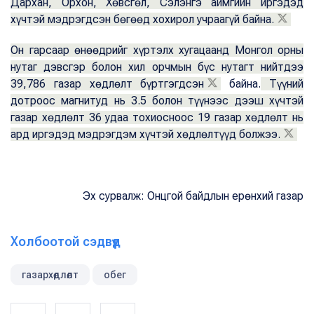
Дархан, Орхон, Хөвсгөл, Сэлэнгэ аймгийн иргэдэд
хүчтэй мэдрэгдсэн бөгөөд хохирол учраагүй байна.
Он гарсаар өнөөдрийг хүртэлх хугацаанд Монгол орны
нутаг дэвсгэр болон хил орчмын бүс нутагт нийтдээ
39,786 газар хөдлөлт бүртгэгдсэн
байна.
Түүний
дотроос магнитуд нь 3.5 болон түүнээс дээш хүчтэй
газар хөдлөлт 36 удаа тохиосноос 19 газар хөдлөлт нь
ард иргэдэд мэдрэгдэм хүчтэй хөдлөлтүүд болжээ.
Эх сурвалж: Онцгой байдлын ерөнхий газар
Холбоотой сэдвүүд
газархөдлөлт
обег