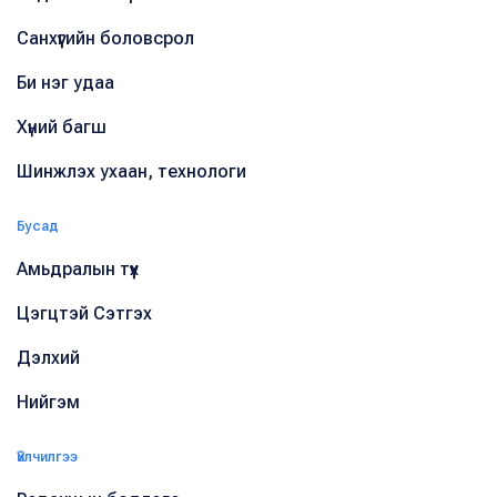
Санхүүгийн боловсрол
Би нэг удаа
Хүний багш
Шинжлэх ухаан, технологи
Бусад
Амьдралын түүх
Цэгцтэй Сэтгэх
Дэлхий
Нийгэм
Үйлчилгээ