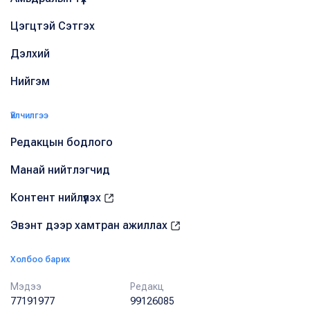
Цэгцтэй Сэтгэх
Дэлхий
Нийгэм
Үйлчилгээ
Редакцын бодлого
Манай нийтлэгчид
Контент нийлүүлэх
Эвэнт дээр хамтран ажиллах
Холбоо барих
Мэдээ
Редакц
77191977
99126085