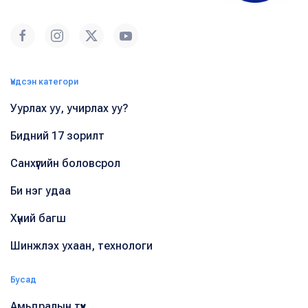
Үндсэн категори
Уурлах уу, учирлах уу?
Бидний 17 зорилт
Санхүүгийн боловсрол
Би нэг удаа
Хүний багш
Шинжлэх ухаан, технологи
Бусад
Амьдралын түүх