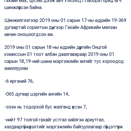
гахайн мах, цусны дээж авч УМЭАЦТЛабораторид өгч
шинжлүүлсэн байна.
Шинжилгээгээр 2019 оны 01 сарын 17-ны өдрийн 19-369
дугаартай сорилтын дүнгээр Гахайн Африкийн мялзан
өвчин оношлогдсон аж.
2019 оны 01 сарын 18-ны өдрийн дүүргийн Онцгой
комиссын 01 тоот албан даалгавараар 2019 оны 01
сарын 18,19-ний шөнө мэргэжлийн ангийг тус хороодод
ажиллуулан
-6 иргэний 76,
-065 дугаар цэргийн ангийн 14,
-эзэн нь тодорхой бус жалганд үхсэн 7,
-нийт 97 толгой гахайг устгал хийлгэн ариутгал,
халдваргүйжүүлэлтийг мэргэжлийн байгууллагаар гүйцэтгүүлж