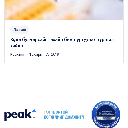
Дэлхий
Хүний булчирхайг гахайн биед ургуулах туршилт
хийнэ
Peak.mn
・ 12 сарын 03, 2019