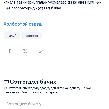
хяналт тавин ариутгалын уусмалаас дээж авч НМХГ-ын
Төв лабораторид хүргүүлээд байна.
Холбоотой сэдвүүд
гахай
мялзан
Сэтгэгдэл бичих
Та сэтгэгдэл бичихдээ бусдад хүндэтгэлтэй хандана уу. Ёс бус
сэтгэгдлийг Peak.mn сайт устгах эрхтэй.