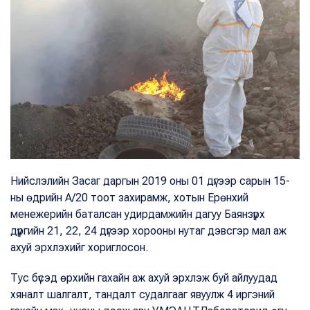
Нийслэлийн Засаг даргын 2019 оны 01 дүгээр сарын 15-
ны өдрийн А/20 тоот захирамж, хотын Ерөнхий
менежерийн баталсан удирдамжийн дагуу Баянзүрх
дүүргийн 21, 22, 24 дүгээр хорооны нутаг дэвсгэр мал аж
ахуй эрхлэхийг хориглосон.
Тус бүсэд өрхийн гахайн аж ахуй эрхлэж буй айлуудад
хяналт шалгалт, тандалт судалгааг явуулж 4 иргэний