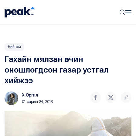
Нийгэм
Гахайн мялзан өвчин
оношлогдсон газар устгал
хийжээ
Х.Оргил
01 сарын 24, 2019