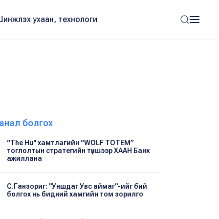
Шинжлэх ухаан, технологи
анал болгох
“The Hu" хамтлагийн “WOLF TOTEM”
тоглолтын стратегийн түншээр ХААН Банк
ажиллана
С.Ганзориг: "Уншдаг Увс аймаг"-ийг бий
болгох нь бидний хамгийн том зорилго