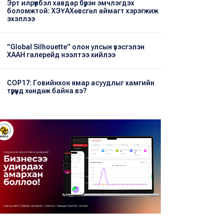
Эрт илрүүлбэл хавдар бүрэн эмчлэгдэх
боломжтой: ХЭҮА​Хөвсгөл аймагт хэрэгжиж
эхэллээ
“Global Silhouette” олон улсын үзэсгэлэн
ХААН галерейд нээлтээ хийлээ
COP17: Говийнхон ямар асуудлыг хамгийн
түрүүнд хөндөж байна вэ?