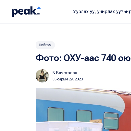
Уурлах уу, учирлах уу?
Бид
Нийгэм
Фото: ОХУ-аас 740 ою
Б.Баясгалан
05 сарын 29, 2020