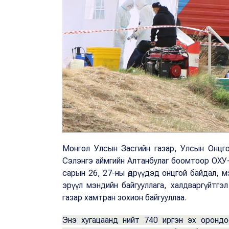
Монгол Улсын Засгийн газар, Улсын Онцг
Сэлэнгэ аймгийн Алтанбулаг боомтоор ОХУ-
сарын 26, 27-ны өдрүүдэд онцгой байдал, мэ
эрүүл мэндийн байгууллага, халдваргүйтг
газар хамтран зохион байгууллаа.
Энэ хугацаанд нийт 740 иргэн эх орондоо