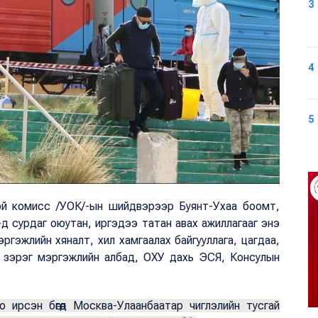
3
4
5
ой комисс /УОК/-ын шийдвэрээр Буянт-Ухаа боомт,
д сурдаг оюутан, иргэдээ татан авах ажиллагааг энэ
ргэжлийн хяналт, хил хамгаалах байгууллага, цагдаа,
эл зэрэг мэргэжлийн албад, ОХУ дахь ЭСЯ, Консулын
 ирсэн бөгөөд Москва-Улаанбаатар чиглэлийн тусгай