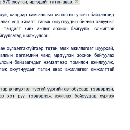
 570 оюутан, иргэдийг татан авав.
хуй, халдвар хамгааллын хяналтын улсын байцаагчид
н авах үед хяналт тавьж оюутнуудын биеийн халууныг
, тандалт хийх ажлыг зохион байгуулж, сэжигтэй
йгууллагад шилжүүлсэн.
ан хүлээлгэхгүйгээр татан авах ажиллагааг шуурхай,
ааллын дэглэмийн чанд мөрдүүлэн зохион байгуулах
улсын байцаагчдыг нэмэлтээр томилон ажиллуулж,
лаж оюутнуудыг татан авах ажиллагааг амжилттай
р өртөө хүртэл тусгай үүргийн автобусаар тээвэрлэн,
аатар хот руу тээвэрлэж ажиглах байруудад хүргэж