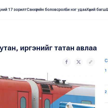
ний 17 зорилт
Санхүүгийн боловсрол
Би нэг удаа
Хүний багш
утан, иргэнийг татан авлаа
С
1
2