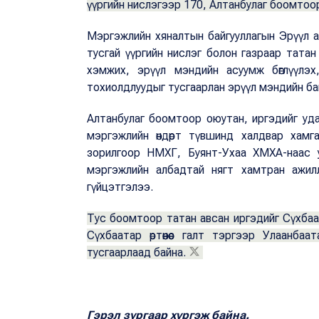
үүргийн нислэгээр 170, Алтанбулаг боомтоор
Мэргэжлийн хяналтын байгууллагын Эрүүл а
тусгай үүргийн нислэг болон газраар тата
хэмжих, эрүүл мэндийн асуумж бөглүүлэх
тохиолдлуудыг тусгаарлан эрүүл мэндийн ба
Алтанбулаг боомтоор оюутан, иргэдийг уда
мэргэжлийн өндөрт түвшинд халдвар хамг
зорилгоор НМХГ, Буянт-Ухаа ХМХА-наас 
мэргэжлийн албадтай нягт хамтран ажил
гүйцэтгэлээ.
Тус боомтоор татан авсан иргэдийг Сүхбаата
Сүхбаатар өртөөнөөс галт тэргээр Улаанб
тусгаарлаад байна.
Гэрэл зургаар хүргэж байна.