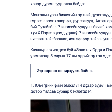
ховор дурсгалууд олон байдаг.
Монголын уран бичлэгийн эртний дурсгалууды
гэрэгэ зэрэг ховор өв, дурсгалууд, Алтан ор
бий.Тухайлбал “Чингисийн чулууны бичиг” х
түүхч Х.Пэрлээ үзээд удалгүй “Чингисийн чулуун
нягтлан тайлбарлаж, үнэн зөвөөр тайлан уншс
Казаньд зохиогдож буй «Золотая Орда и Пр
үзэсгэлэнд 5 сарын 17-ны өдрийг хүртэл эдгээр
Эдгээрээс сонирхуулж байна.
1. Юан гүрний үеийн эмээл /14 дүгээр зуун/ Га
дотор талдаа сураар бэхлэгддэг.