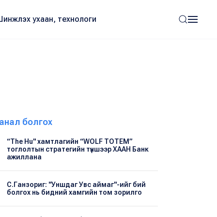
Шинжлэх ухаан, технологи
анал болгох
“The Hu" хамтлагийн “WOLF TOTEM”
тоглолтын стратегийн түншээр ХААН Банк
ажиллана
С.Ганзориг: "Уншдаг Увс аймаг"-ийг бий
болгох нь бидний хамгийн том зорилго