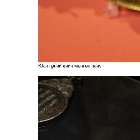
Юан гүрний үеийн мөнгөн пайз