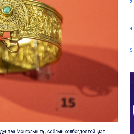
3
4
5
дундаа Монголын түүх, соёлын холбогдолтой үнэт