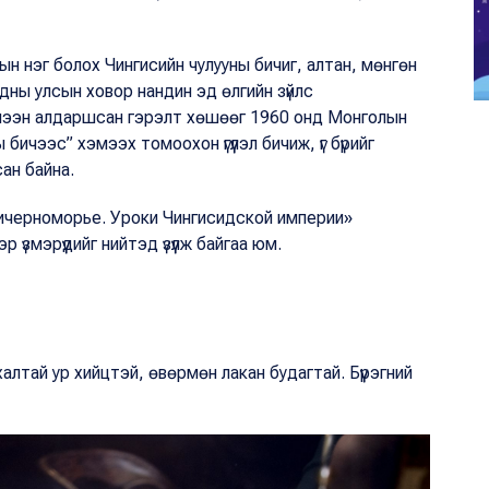
н нэг болох Чингисийн чулууны бичиг, алтан, мөнгөн
дны улсын ховор нандин эд өлгийн зүйлс
эмээн алдаршсан гэрэлт хөшөөг 1960 онд Монголын
ы бичээс” хэмээх томоохон үгүүлэл бичиж, үг бүрийг
ан байна.
ичерноморье. Уроки Чингисидской империи»
 үзмэрүүдийг нийтэд үзүүлж байгаа юм.
йхалтай ур хийцтэй, өвөрмөн лакан будагтай. Бүүрэгний