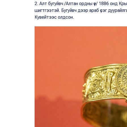
2. Алт бугуйвч /Алтан ордны үе/ 1886 онд Кр
шигтгээтэй. Бугуйвч дээр араб үсэг дуурайлг
Кувейтээс олдсон.