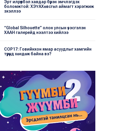
Эрт илрүүлбэл хавдар бүрэн эмчлэгдэх
боломжтой: ХЭҮА​Хөвсгөл аймагт хэрэгжиж
эхэллээ
“Global Silhouette” олон улсын үзэсгэлэн
ХААН галерейд нээлтээ хийлээ
COP17: Говийнхон ямар асуудлыг хамгийн
түрүүнд хөндөж байна вэ?