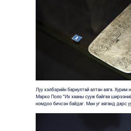
Луу хэлбэрийн бариултай алтан аяга. Хурим 
Марко Поло "Их хааны сууж байгаа ширээний
номдоо бичсэн байдаг. Мөн уг аяганд дарс уу