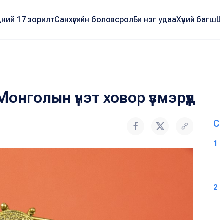
ний 17 зорилт
Санхүүгийн боловсрол
Би нэг удаа
Хүний багш
нголын үнэт ховор үзмэрүүд
С
1
2