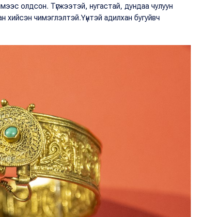
ымээс олдсон. Түгжээтэй, нугастай, дундаа чулуун
ан хийсэн чимэглэлтэй.Үүнтэй адилхан бугуйвч