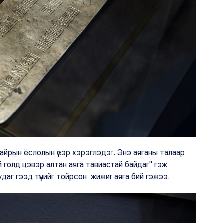
найрын ёслолын үеэр хэрэглэдэг. Энэ аяганы талаар
 голд цэвэр алтан аяга тавиастай байдаг" гэж
даг гээд түүнийг тойрсон жижиг аяга бий гэжээ.