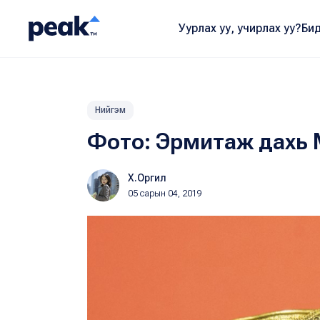
Уурлах уу, учирлах уу?
Бид
Нийгэм
Фото: Эрмитаж дахь Мо
Х.Оргил
05 сарын 04, 2019