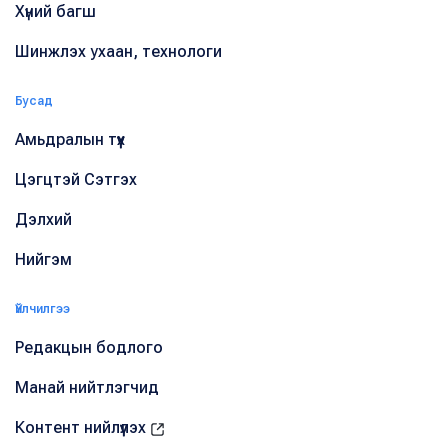
Хүний багш
Шинжлэх ухаан, технологи
Бусад
Амьдралын түүх
Цэгцтэй Сэтгэх
Дэлхий
Нийгэм
Үйлчилгээ
Редакцын бодлого
Манай нийтлэгчид
Контент нийлүүлэх