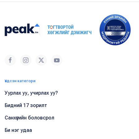
Үндсэн категори
Уурлах уу, учирлах уу?
Бидний 17 зорилт
Санхүүгийн боловсрол
Би нэг удаа