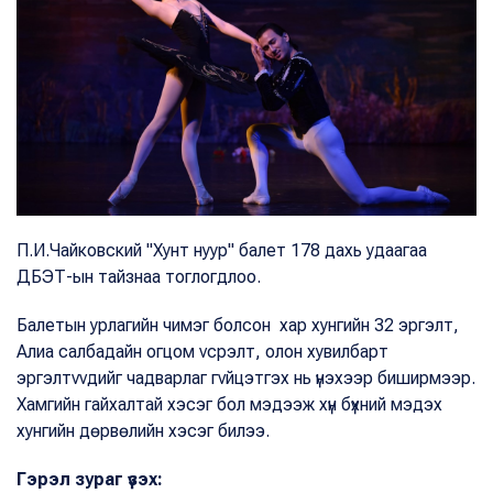
П.И.Чайковский "Хунт нуур" балет 178 дахь удаагаа
ДБЭТ-ын тайзнаа тоглогдлоо.
Балетын урлагийн чимэг болсон хар хунгийн 32 эргэлт,
Алиа салбадайн огцом vсрэлт, олон хувилбарт
эргэлтvvдийг чадварлаг гvйцэтгэх нь үнэхээр биширмээр.
Хамгийн гайхалтай хэсэг бол мэдээж хүн бүхний мэдэх
хунгийн дөрвөлийн хэсэг билээ.
Гэрэл зураг үзэх: