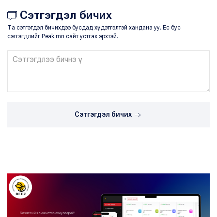
Сэтгэгдэл бичих
Та сэтгэгдэл бичихдээ бусдад хүндэтгэлтэй хандана уу. Ёс бус
сэтгэгдлийг Peak.mn сайт устгах эрхтэй.
Сэтгэгдэл бичих