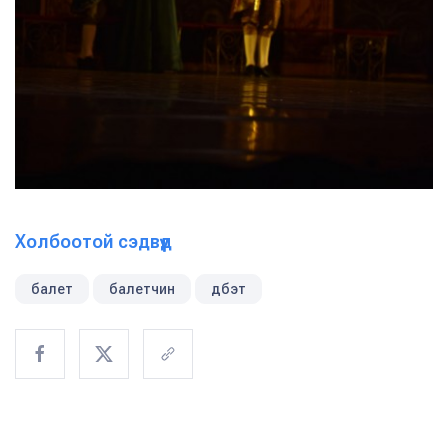
Холбоотой сэдвүүд
балет
балетчин
дбэт