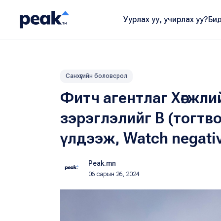
Уурлах уу, учирлах уу?
Бид
Санхүүгийн боловсрол
Фитч агентлаг Хөгжл
зэрэглэлийг В (тогтв
үлдээж, Watch negati
Peak.mn
06 сарын 26, 2024