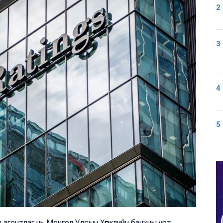
2
3
4
5
 агентлаг нь Монгол Улсын Хөгжлийн банкны урт