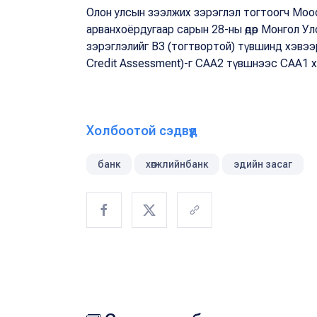
Олон улсын зээлжих зэрэглэл тогтоогч Mood
арванхоёрдугаар сарын 28-ны өдөр Монгол Ул
зэрэглэлийг B3 (тогтвортой) түвшинд хэвээр
Credit Assessment)-г CAA2 түвшнээс CAA1 х
Холбоотой сэдвүүд
банк
хөгжлийнбанк
эдийн засаг