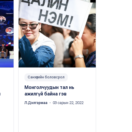
Санхүүгийн боловсрол
Санхүүгийн б
Монголчуудын тал нь
Д.Бадрал:
н
ажилгүй байна гэв
ӨРСӨЛДӨ
ДАВУУ ТА
Л.Дэлгэрмаа
・ 03 сарын 22, 2022
Х.Оргил
・ 05 с