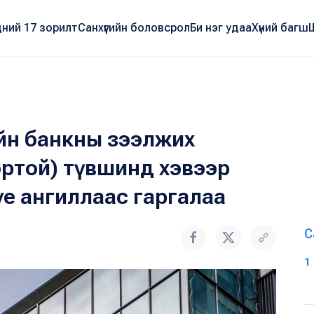
ний 17 зорилт
Санхүүгийн боловсрол
Би нэг удаа
Хүний багш
ийн банкны зээлжих
ортой) түвшинд хэвээр
ve ангиллаас гаргалаа
С
1