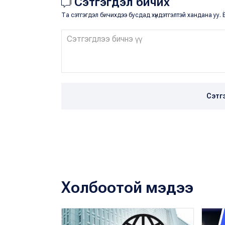
Сэтгэгдэл бичих
Та сэтгэгдэл бичихдээ бусдад хүндэтгэлтэй хандана уу. Ё
Сэтг
Холбоотой мэдээ