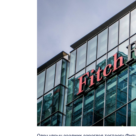
Олон улсын зээлжих зэрэглэл тогтоогч Фитч