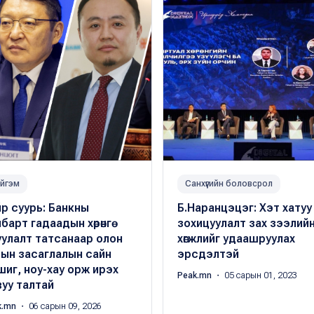
йгэм
Санхүүгийн боловсрол
р суурь: Банкны
Б.Наранцэцэг: Хэт хатуу
барт гадаадын хөрөнгө
зохицуулалт зах зээлий
улалт татсанаар олон
хөгжлийг удаашруулах
сын засаглалын сайн
эрсдэлтэй
иг, ноу-хау орж ирэх
Peak.mn
・ 05 сарын 01, 2023
уу талтай
k.mn
・ 06 сарын 09, 2026