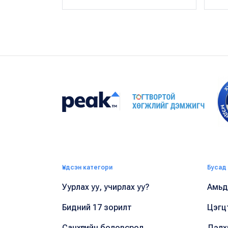
Үндсэн категори
Бусад
Уурлах уу, учирлах уу?
Амьдр
Бидний 17 зорилт
Цэгц
Санхүүгийн боловсрол
Дэлх