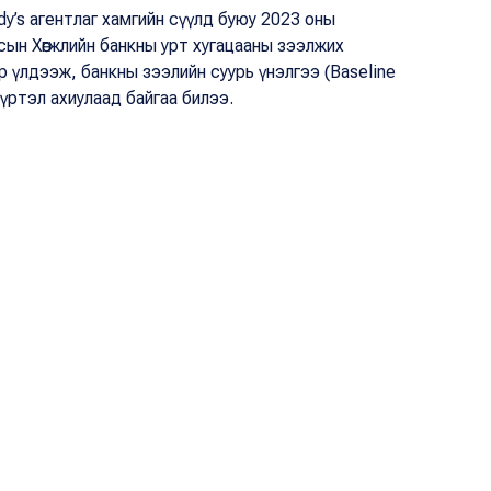
y’s агентлаг хамгийн сүүлд буюу 2023 оны
сын Хөгжлийн банкны урт хугацааны зээлжих
 үлдээж, банкны зээлийн суурь үнэлгээ (Baseline
үртэл ахиулаад байгаа билээ.