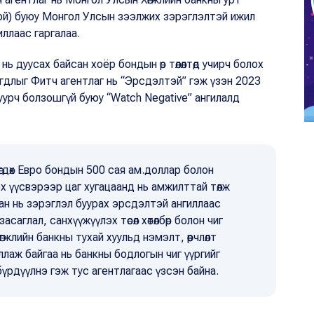
ой) буюу Монгол Улсын зээлжих зэрэглэлтэй ижил
ллаас гаргалаа.
нь дуусах байсан хоёр бондын өр төлөлтөд учирч болох
гдлыг Фитч агентлаг нь “Эрсдэлтэй” гэж үзэн 2023
уурч болзошгүй буюу “Watch Negative” ангилалд
лөгдөх Евро бондын 500 сая ам.доллар болон
эх үүсвэрээр цаг хугацаанд нь амжилттай төлж
ан нь зэрэглэл буурах эрсдэлтэй ангиллаас
асаглал, санхүүжүүлэх төсөл хөтөлбөр болон чиг
жлийн банкны тухай хуульд нэмэлт, өөрчлөлт
ллаж байгаа нь банкны бодлогын чиг үүргийг
бүрдүүлнэ гэж тус агентлагаас үзсэн байна.