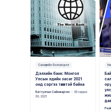
Санхүүгийн боловсрол
Ни
Дэлхийн банк: Монгол
Бай
Улсын эдийн засаг 2021
сал
онд сэргэх төлөвтэй байна
ору
ул
Баттулгын Сайнжаргал
・ 03 сарын
жиш
30, 2021
дав
Pea