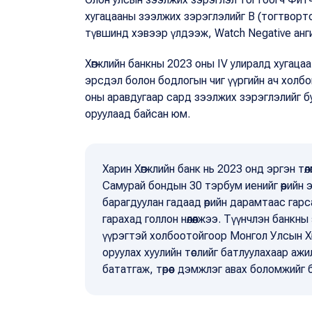
хугацааны зээлжих зэрэглэлийг В (тогтворт
түвшинд хэвээр үлдээж, Watch Negative анги
Хөгжлийн банкны 2023 оны IV улиралд хугацаа 
эрсдэл болон бодлогын чиг үүргийн ач холбо
оны аравдугаар сард зээлжих зэрэглэлийг б
оруулаад байсан юм.
Харин Хөгжлийн банк нь 2023 онд эргэн тө
Самурай бондын 30 тэрбум иенийг өөрийн 
барагдуулан гадаад өрийн дарамтаас гарс
гарахад голлон нөлөөлжээ. Түүнчлэн банкны з
үүрэгтэй холбоотойгоор Монгол Улсын Хөг
оруулах хуулийн төслийг батлуулахаар ажи
бататгаж, төрөөс дэмжлэг авах боломжийг 