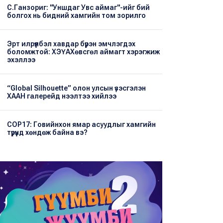
С.Ганзориг: "Уншдаг Увс аймаг"-ийг бий
болгох нь бидний хамгийн том зорилго
Эрт илрүүлбэл хавдар бүрэн эмчлэгдэх
боломжтой: ХЭҮА​Хөвсгөл аймагт хэрэгжиж
эхэллээ
“Global Silhouette” олон улсын үзэсгэлэн
ХААН галерейд нээлтээ хийлээ
COP17: Говийнхон ямар асуудлыг хамгийн
түрүүнд хөндөж байна вэ?