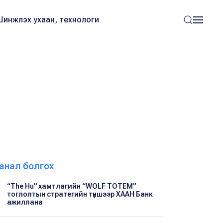
Шинжлэх ухаан, технологи
анал болгох
“The Hu" хамтлагийн “WOLF TOTEM”
тоглолтын стратегийн түншээр ХААН Банк
ажиллана