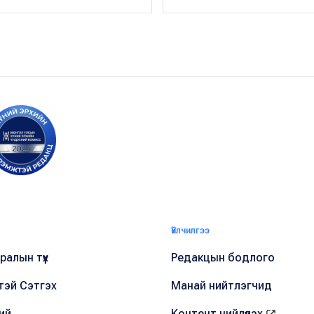
Үйлчилгээ
алын түүх
Редакцын бодлого
тэй Сэтгэх
Манай нийтлэгчид
ий
Контент нийлүүлэх