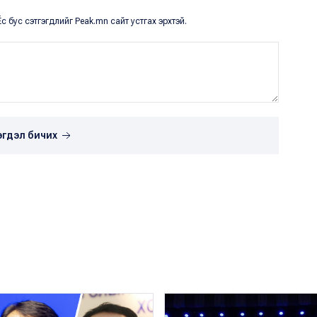
с бус сэтгэгдлийг Peak.mn сайт устгах эрхтэй.
эгдэл бичих