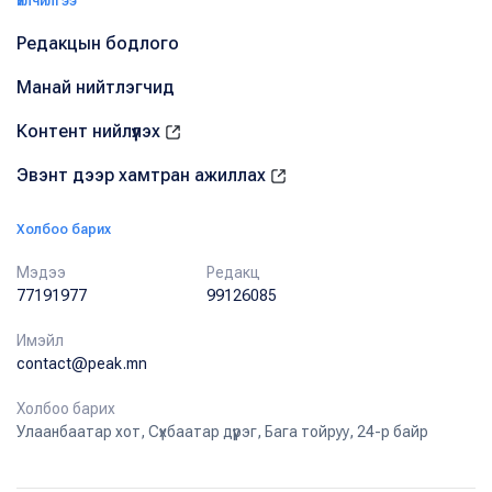
Үйлчилгээ
Редакцын бодлого
Манай нийтлэгчид
Контент нийлүүлэх
Эвэнт дээр хамтран ажиллах
Холбоо барих
Мэдээ
Редакц
77191977
99126085
Имэйл
contact@peak.mn
Холбоо барих
Улаанбаатар хот, Сүхбаатар дүүрэг, Бага тойруу, 24-р байр