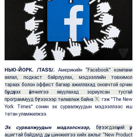
НЬЮ-ЙОРК. /TASS/.
Америкийн
“Facebook” компани
аялал, подкаст байрлуулах, мэдээллийн товхимол
тараах болон оффист багаар ажиллахад оновчтой орчин
бүрдүүлэх үйлчилгээ явуулахад зориулсан тусгай
программууд бүтээхээр төлөвлөж байна
гэж "The New
York Times" сонин эх сурвалжуудын мэдээллээс иш
татан уламжилжээ.
Эх сурвалжуудын мэдээлснээр,
бүтээгдэхүүний үр
ашигтай байдалд дүн шинжилгээ хийх ажлыг “New Product