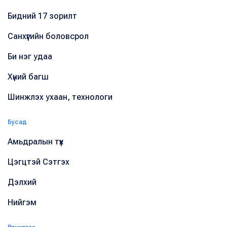
Бидний 17 зорилт
Санхүүгийн боловсрол
Би нэг удаа
Хүний багш
Шинжлэх ухаан, технологи
Бусад
Амьдралын түүх
Цэгцтэй Сэтгэх
Дэлхий
Нийгэм