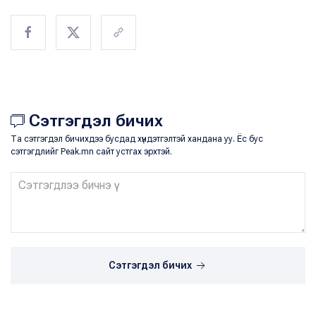
Сэтгэгдэл бичих
Та сэтгэгдэл бичихдээ бусдад хүндэтгэлтэй хандана уу. Ёс бус
сэтгэгдлийг Peak.mn сайт устгах эрхтэй.
Сэтгэгдэл бичих