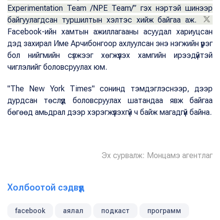
Experimentation Team /NPE Team/” гэх нэртэй шинээр
байгуулагдсан туршилтын хэлтэс хийж байгаа аж.
Facebook-ийн хамтын ажиллагааны асуудал хариуцсан
дэд захирал Име Арчибонгоор ахлуулсан энэ нэгжийн үүрэг
бол нийгмийн сүлжээг хөгжүүлэх хамгийн ирээдүйтэй
чиглэлийг боловсруулах юм.
"The New York Times" сонинд тэмдэглэснээр, дээр
дурдсан төслүүд боловсруулах шатандаа явж байгаа
бөгөөд амьдрал дээр хэрэгжүүлэхгүй ч байж магадгүй байна.
Эх сурвалж: Монцамэ агентлаг
Холбоотой сэдвүүд
facebook
аялал
подкаст
программ