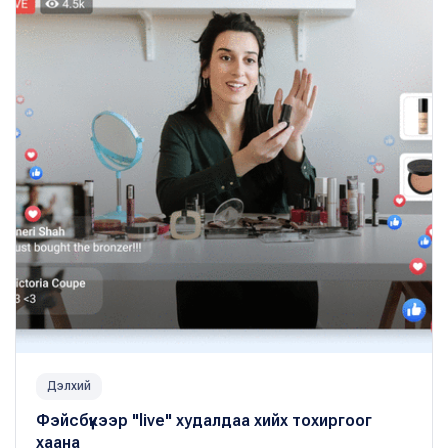
Дэлхий
Фэйсбүүкээр "live" худалдаа хийх тохиргоог
хаана