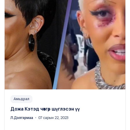
Амьдрал
Дожа Кэтэд чөтгөр шүглэсэн үү
Л.Дэлгэрмаа
・ 07 сарын 22, 2023