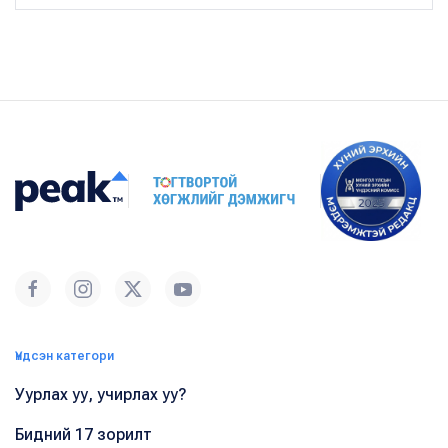
Үндсэн категори
Уурлах уу, учирлах уу?
Бидний 17 зорилт