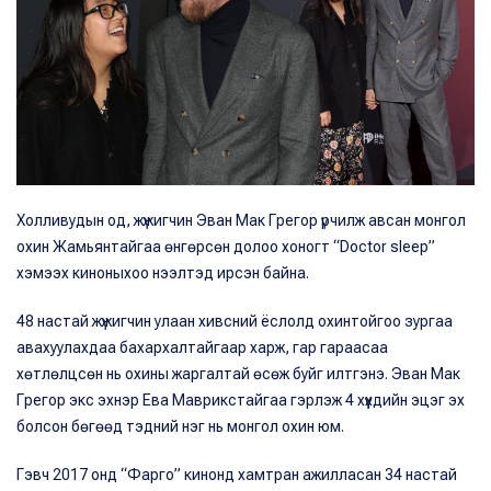
Холливудын од, жүжигчин Эван Мак Грегор үрчилж авсан монгол
охин Жамьянтайгаа өнгөрсөн долоо хоногт “Doctor sleep”
хэмээх киноныхоо нээлтэд ирсэн байна.
48 настай жүжигчин улаан хивсний ёслолд охинтойгоо зургаа
авахуулахдаа бахархалтайгаар харж, гар гараасаа
хөтлөлцсөн нь охины жаргалтай өсөж буйг илтгэнэ. Эван Мак
Грегор экс эхнэр Ева Маврикстайгаа гэрлэж 4 хүүхдийн эцэг эх
болсон бөгөөд тэдний нэг нь монгол охин юм.
Гэвч 2017 онд “Фарго” кинонд хамтран ажилласан 34 настай