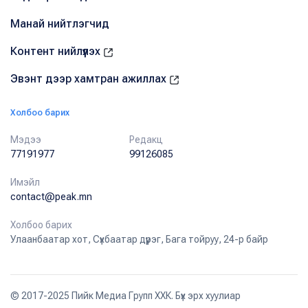
Манай нийтлэгчид
Контент нийлүүлэх
Эвэнт дээр хамтран ажиллах
Холбоо барих
Мэдээ
Редакц
77191977
99126085
Имэйл
contact@peak.mn
Холбоо барих
Улаанбаатар хот, Сүхбаатар дүүрэг, Бага тойруу, 24-р байр
© 2017-2025 Пийк Медиа Групп ХХК. Бүх эрх хуулиар