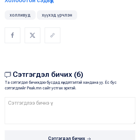
Холбоотой сэдвүүд
холливуд
хүүхэд үрчлэн
Сэтгэгдэл бичих (6)
Та сэтгэгдэл бичихдээ бусдад хүндэтгэлтэй хандана уу. Ёс бус
сэтгэгдлийг Peak.mn сайт устгах эрхтэй.
Сэтгэгдэл бичих