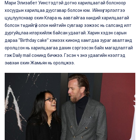
Мари Элизабет Уинстэдтэй дотно харилцаатай болсноор
хосуудын харилцаа дуусгавар болсон юм. Ийнхүү гэрлэлтээ
цуцлуулснаар охин Клара нь аавтайгаа хөндий харилцаатай
болсон төдийгүй олон нийтийн сувгаар ээжээс нь салсанд илт
дургуйцлаа илэрхийлж байсан удаатай. Харин хэдэн сарын
дараа “Birthday cake” хэмээх кинонд хамтдаа зураг авалтанд
оролцсон нь харилцаагаа дахин сэргээсэн байх магадлалтай
гэж Daily mail cонинд бичжээ. Гэсэн ч энэ удаагийн нээлтэд
зөвхөн охин Жамьян нь оролцжээ.