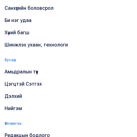
Санхүүгийн боловсрол
Би нэг удаа
Хүний багш
Шинжлэх ухаан, технологи
Бусад
Амьдралын түүх
Цэгцтэй Сэтгэх
Дэлхий
Нийгэм
Үйлчилгээ
Редакцын бодлого