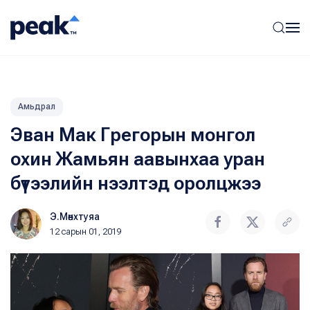
Амьдрал
Эван Мак Грегорын монгол
охин Жамьян аавынхаа уран
бүтээлийн нээлтэд оролцжээ
Э.Мөнхтуяа
12 сарын 01, 2019