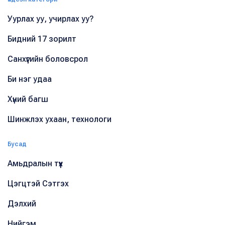
Уурлах уу, учирлах уу?
Бидний 17 зорилт
Санхүүгийн боловсрол
Би нэг удаа
Хүний багш
Шинжлэх ухаан, технологи
Бусад
Амьдралын түүх
Цэгцтэй Сэтгэх
Дэлхий
Нийгэм