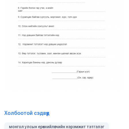
Холбоотой сэдвүүд
монгол улсын ерөнхийлөгчийн нэрэмжит тэтгэлэг