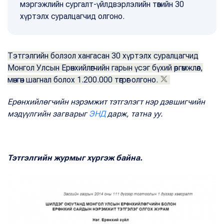
мэргэжлийн сургалт-үйлдвэрлэлийн төвийн 30
хүртэлх суралцагчид олгоно.
Тэтгэлгийн болзол хангасан 30 хүртэлх суралцагчид
Монгол Улсын Ерөнхийлөгчийн гарын үсэг бүхий өргөмжлөл,
мөнгөн шагнал болох 1.200.000 төгрөг олгоно.
Ерөнхийлөгчийн нэрэмжит тэтгэлэгт нэр дэвшигчийн
мэдүүлгийн загварыг
ЭНД
дарж, татна уу.
Тэтгэлгийн журмыг хүргэж байна.