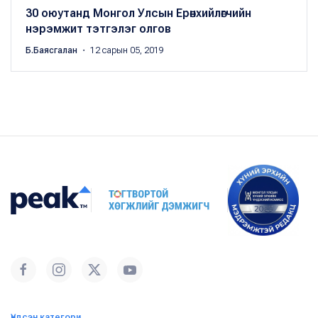
30 оюутанд Монгол Улсын Ерөнхийлөгчийн
нэрэмжит тэтгэлэг олгов
Б.Баясгалан
・ 12 сарын 05, 2019
Үндсэн категори