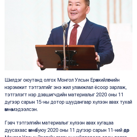
Шилдэг оюутанд олгох Монгол Улсын Ерөнхийлөгчийн
нэрэмжит тэтгэлгийг энэ жил уламжлал ёсоор зарлаж,
тэтгэлэгт нэр дэвшигчдийн материалыг 2020 оны 11
дүгээр сарын 15-ны дотор шуудангаар хүлээн авах тухай
өмнө мэдээлсэн.
Гэвч тэтгэлгийн материалыг хүлээн авах хугацаа
дуусахаас өмнө буюу 2020 оны 11 дүгээр сарын 11-ний өдөр