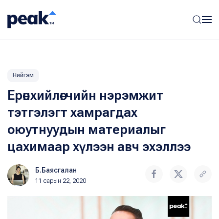
Нийгэм
Ерөнхийлөгчийн нэрэмжит
тэтгэлэгт хамрагдах
оюутнуудын материалыг
цахимаар хүлээн авч эхэллээ
Б.Баясгалан
11 сарын 22, 2020