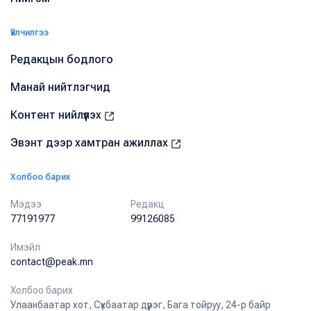
Үйлчилгээ
Редакцын бодлого
Манай нийтлэгчид
Контент нийлүүлэх
Эвэнт дээр хамтран ажиллах
Холбоо барих
Мэдээ
Редакц
77191977
99126085
Имэйл
contact@peak.mn
Холбоо барих
Улаанбаатар хот, Сүхбаатар дүүрэг, Бага тойруу, 24-р байр