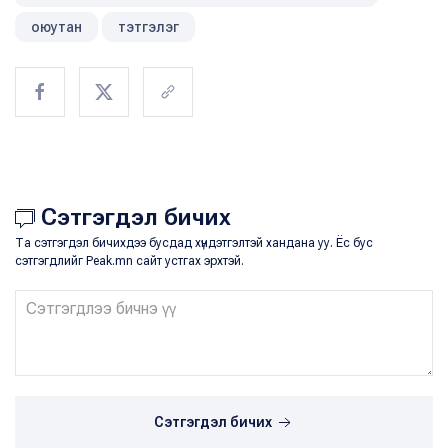
оюутан
тэтгэлэг
Сэтгэгдэл бичих
Та сэтгэгдэл бичихдээ бусдад хүндэтгэлтэй хандана уу. Ёс бус
сэтгэгдлийг Peak.mn сайт устгах эрхтэй.
Сэтгэгдэл бичих