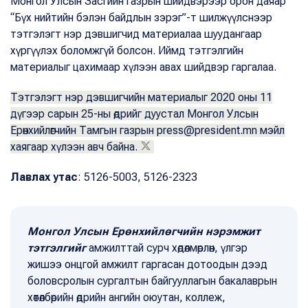
Монгол Улсын Засгийн газрын шийдвэрээр орон даяар
“Бүх нийтийн бэлэн байдлын зэрэг”-т шилжүүлснээр
тэтгэлэгт нэр дэвшигчид материалаа шуудангаар
хүргүүлэх боломжгүй болсон. Иймд тэтгэлгийн
материалыг цахимаар хүлээн авах шийдвэр гаргалаа.
Тэтгэлэгт нэр дэвшигчийн материалыг 2020 оны 11
дүгээр сарын 25-ны өдрийг дуустал Монгол Улсын
Ерөнхийлөгчийн Тамгын газрын press@president.mn мэйл
хаягаар хүлээн авч байна.
Лавлах утас
: 5126-5003, 5126-2323
Монгол Улсын Ерөнхийлөгчийн нэрэмжит
тэтгэлгийг
амжилттай сурч хөдөлмөрлөн, үлгэр
жишээ онцгой амжилт гаргасан дотоодын дээд
боловсролын сургалтын байгууллагын бакалаврын
хөтөлбөрийн өдрийн ангийн оюутан, коллеж,