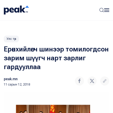
Улс төр
Ерөнхийлөгч шинээр томилогдсон
зарим шүүгч нарт зарлиг
гардууллаа
peak.mn
11 сарын 12, 2018