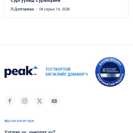
сургуульд суралцана
Л.Дэлгэрмаа
・ 04 сарын 14, 2026
Үндсэн категори
Уурлах уу, учирлах уу?