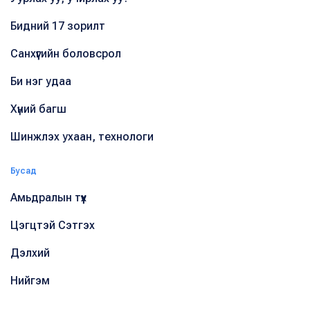
Бидний 17 зорилт
Санхүүгийн боловсрол
Би нэг удаа
Хүний багш
Шинжлэх ухаан, технологи
Бусад
Амьдралын түүх
Цэгцтэй Сэтгэх
Дэлхий
Нийгэм