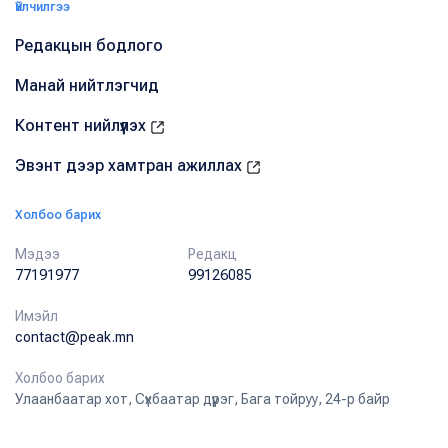
Үйлчилгээ
Редакцын бодлого
Манай нийтлэгчид
Контент нийлүүлэх
Эвэнт дээр хамтран ажиллах
Холбоо барих
Мэдээ
Редакц
77191977
99126085
Имэйл
contact@peak.mn
Холбоо барих
Улаанбаатар хот, Сүхбаатар дүүрэг, Бага тойруу, 24-р байр