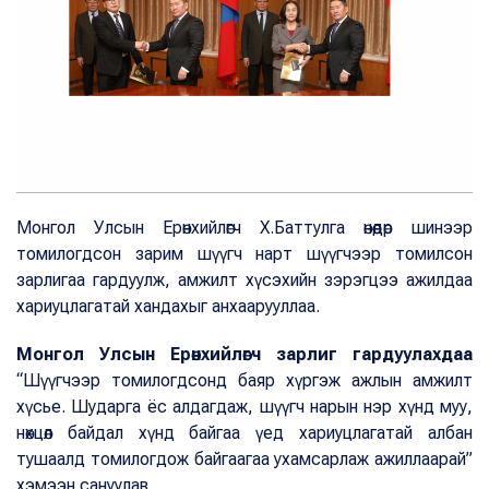
Монгол Улсын Ерөнхийлөгч Х.Баттулга өнөөдөр шинээр
томилогдсон зарим шүүгч нарт шүүгчээр томилсон
зарлигаа гардуулж, амжилт хүсэхийн зэрэгцээ ажилдаа
хариуцлагатай хандахыг анхаарууллаа.
Монгол Улсын Ерөнхийлөгч зарлиг гардуулахдаа
“Шүүгчээр томилогдсонд баяр хүргэж ажлын амжилт
хүсье. Шударга ёс алдагдаж, шүүгч нарын нэр хүнд муу,
нөхцөл байдал хүнд байгаа үед хариуцлагатай албан
тушаалд томилогдож байгаагаа ухамсарлаж ажиллаарай”
хэмээн сануулав.