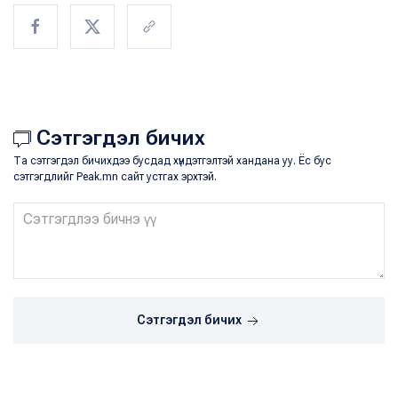
Сэтгэгдэл бичих
Та сэтгэгдэл бичихдээ бусдад хүндэтгэлтэй хандана уу. Ёс бус
сэтгэгдлийг Peak.mn сайт устгах эрхтэй.
Сэтгэгдэл бичих