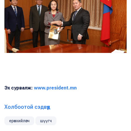
Эх сурвалж:
www.president.mn
Холбоотой сэдвүүд
ерөнхийлөгч
шүүгч