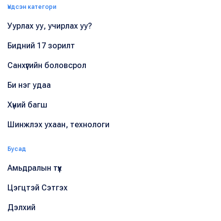
Үндсэн категори
Уурлах уу, учирлах уу?
Бидний 17 зорилт
Санхүүгийн боловсрол
Би нэг удаа
Хүний багш
Шинжлэх ухаан, технологи
Бусад
Амьдралын түүх
Цэгцтэй Сэтгэх
Дэлхий