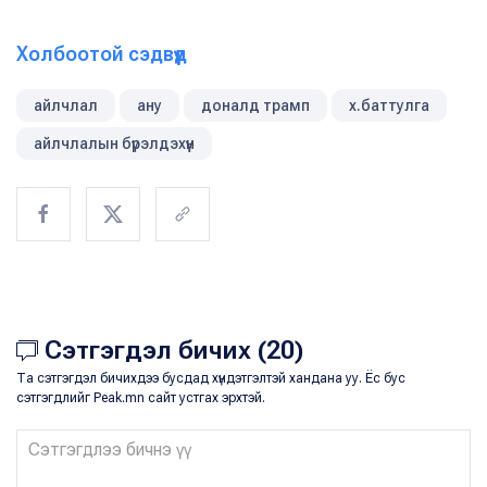
Холбоотой сэдвүүд
айлчлал
ану
доналд трамп
х.баттулга
айлчлалын бүрэлдэхүүн
Сэтгэгдэл бичих (20)
Та сэтгэгдэл бичихдээ бусдад хүндэтгэлтэй хандана уу. Ёс бус
сэтгэгдлийг Peak.mn сайт устгах эрхтэй.