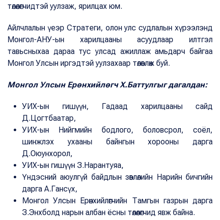
төлөөлөгчидтэй уулзаж, ярилцах юм.
Айлчлалын үеэр Стратеги, олон улс судлалын хүрээлэнд
Монгол-АНУ-ын харилцааны асуудлаар илтгэл
тавьсныхаа дараа тус улсад ажиллаж амьдарч байгаа
Монгол Улсын иргэдтэй уулзахаар төлөвлөж буй.
Монгол Улсын Ерөнхийлөгч Х.Баттулгыг дагалдан:
УИХ-ын гишүүн, Гадаад харилцааны сайд
Д.Цогтбаатар,
УИХ-ын Нийгмийн бодлого, боловсрол, соёл,
шинжлэх ухааны байнгын хорооны дарга
Д.Оюунхорол,
УИХ-ын гишүүн З.Нарантуяа,
Үндэсний аюулгүй байдлын зөвлөлийн Нарийн бичгийн
дарга А.Гансүх,
Монгол Улсын Ерөнхийлөгчийн Тамгын газрын дарга
З.Энхболд нарын албан ёсны төлөөлөгчид явж байна.