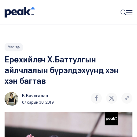
Улс төр
Ерөнхийлөгч Х.Баттулгын
айлчлалын бүрэлдэхүүнд хэн
хэн багтав
Б.Баясгалан
07 сарын 30, 2019