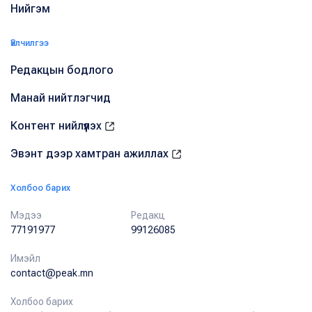
Нийгэм
Үйлчилгээ
Редакцын бодлого
Манай нийтлэгчид
Контент нийлүүлэх
Эвэнт дээр хамтран ажиллах
Холбоо барих
Мэдээ
Редакц
77191977
99126085
Имэйл
contact@peak.mn
Холбоо барих