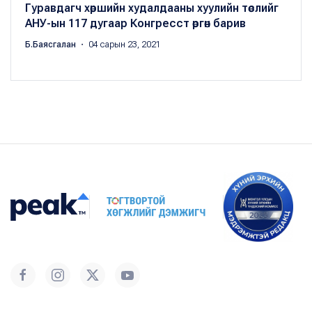
Гуравдагч хөршийн худалдааны хуулийн төслийг
АНУ-ын 117 дугаар Конгресст өргөн барив
Б.Баясгалан
・ 04 сарын 23, 2021