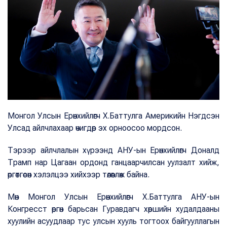
Монгол Улсын Ерөнхийлөгч Х.Баттулга Америкийн Нэгдсэн
Улсад айлчлахаар өчигдөр эх орноосоо мордсон.
Тэрээр айлчлалын хүрээнд АНУ-ын Ерөнхийлөгч Доналд
Трамп нар Цагаан ордонд ганцаарчилсан уулзалт хийж,
өргөтгөсөн хэлэлцээ хийхээр төлөвлөж байна.
Мөн Монгол Улсын Ерөнхийлөгч Х.Баттулга АНУ-ын
Конгресст өргөн барьсан Гуравдагч хөршийн худалдааны
хуулийн асуудлаар тус улсын хууль тогтоох байгууллагын