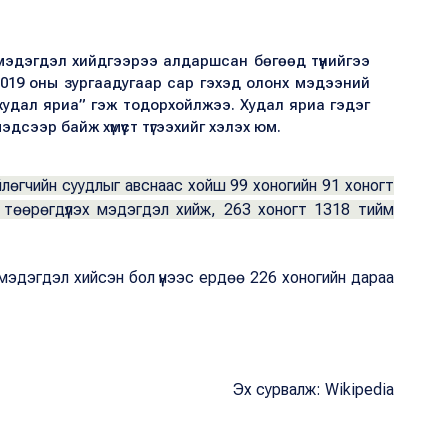
мэдэгдэл хийдгээрээ алдаршсан бөгөөд түүнийгээ
019 оны зургаадугаар сар гэхэд олонх мэдээний
 “худал яриа” гэж тодорхойлжээ. Худал яриа гэдэг
эдсээр байж хүмүүст түгээхийг хэлэх юм.
лөгчийн суудлыг авснаас хойш 99 хоногийн 91 хоногт
төөрөгдүүлэх мэдэгдэл хийж, 263 хоногт 1318 тийм
мэдэгдэл хийсэн бол үүнээс ердөө 226 хоногийн дараа
Эх сурвалж: Wikipedia