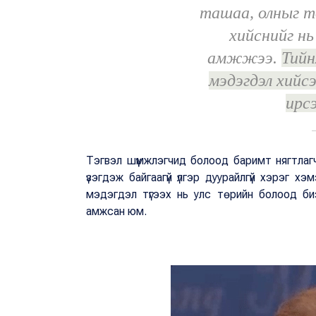
ташаа, олныг т
хийснийг нь
амжжээ.
Тийн
мэдэгдэл хийс
ирс
Тэгвэл шүүмжлэгчид болоод баримт нягтлагч
үзэгдэж байгаагүй үлгэр дуурайлгүй хэрэг хэ
мэдэгдэл түгээх нь улс төрийн болоод б
амжсан юм.