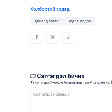
Холбоотой сэдвүүд
доналд трамп
худал мэдээ
Сэтгэгдэл бичих
Та сэтгэгдэл бичихдээ бусдад хүндэтгэлтэй хандана уу. Ё