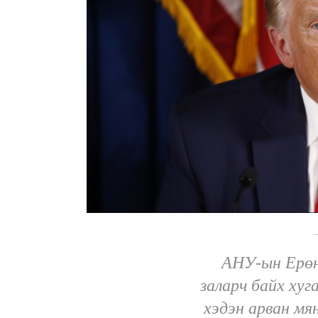
АНУ-ын Ерөн
заларч байх ху
хэдэн арван мя