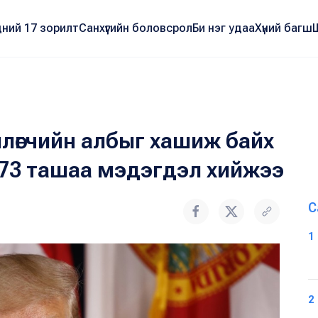
ний 17 зорилт
Санхүүгийн боловсрол
Би нэг удаа
Хүний багш
лөгчийн албыг хашиж байх
573 ташаа мэдэгдэл хийжээ
С
1
2