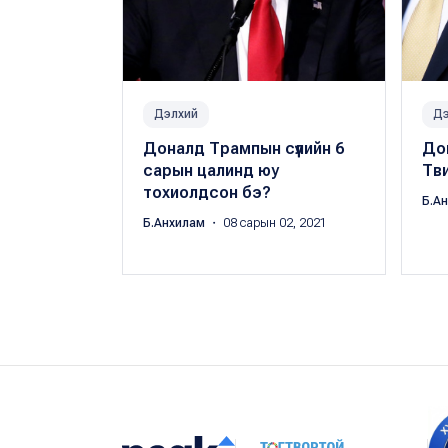
Дэлхий
Дэ
Доналд Трампын сүүлийн 6
Дон
сарын цалинд юу
Тви
тохиолдсон бэ?
Б.А
Б.Анхилам
・ 08 сарын 02, 2021