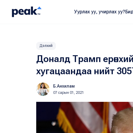
Уурлах уу, учирлах уу?
Бид
Дэлхий
Доналд Трамп ерөнхий
хугацаандаа нийт 30
Б.Анхилам
07 сарын 01, 2021