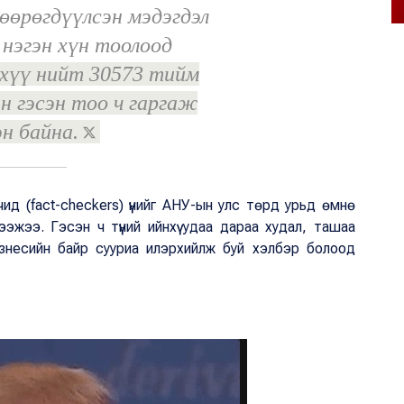
өөрөгдүүлсэн мэдэгдэл
 нэгэн хүн тоолоод
хүү нийт 30573 тийм
эн гэсэн тоо ч гаргаж
эн байна.
ид (fact-checkers) үүнийг АНУ-ын улс төрд урьд өмнө
мээжээ. Гэсэн ч түүний ийнхүү удаа дараа худал, ташаа
изнесийн байр сууриа илэрхийлж буй хэлбэр болоод