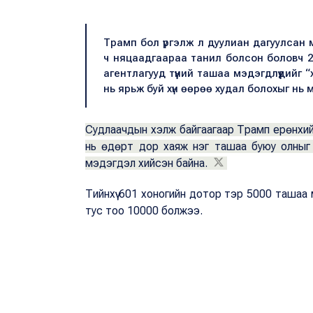
Трамп бол үргэлж л дуулиан дагуулсан 
ч няцаадгаараа танил болсон боловч 2
агентлагууд түүний ташаа мэдэгдлүүдийг
нь ярьж буй хүн өөрөө худал болохыг нь м
Судлаачдын хэлж байгаагаар Трамп ерөнхий
нь өдөрт дор хаяж нэг ташаа буюу олныг 
мэдэгдэл хийсэн байна.
Тийнхүү 601 хоногийн дотор тэр 5000 ташаа 
тус тоо 10000 болжээ.