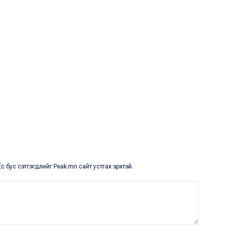
с бус сэтгэгдлийг Peak.mn сайт устгах эрхтэй.