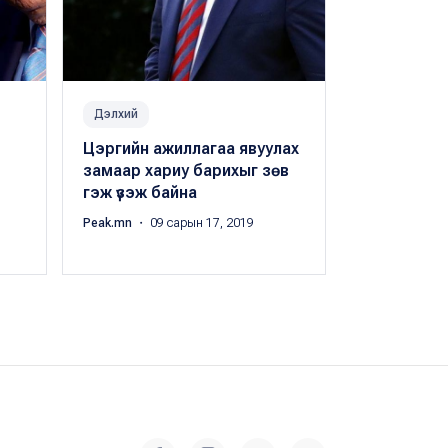
Дэлхий
Улс төр
Цэргийн ажиллагаа явуулах
Ерөнхийлөг
замаар хариу барихыг зөв
айлчлалын 
гэж үзэж байна
хэн багтав
Peak.mn
・ 09 сарын 17, 2019
Б.Баясгалан
・