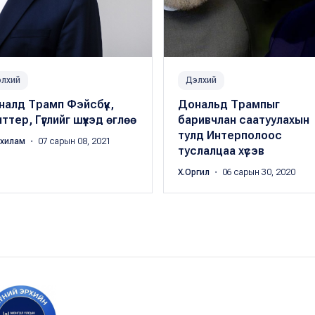
лхий
Дэлхий
алд Трамп Фэйсбүүк,
Дональд Трампыг
ттер, Гүүглийг шүүхэд өглөө
баривчлан саатуулахын
тулд Интерполоос
нхилам
・ 07 сарын 08, 2021
туслалцаа хүсэв
Х.Оргил
・ 06 сарын 30, 2020