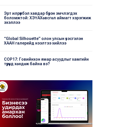
Эрт илрүүлбэл хавдар бүрэн эмчлэгдэх
боломжтой: ХЭҮА​Хөвсгөл аймагт хэрэгжиж
эхэллээ
“Global Silhouette” олон улсын үзэсгэлэн
ХААН галерейд нээлтээ хийлээ
COP17: Говийнхон ямар асуудлыг хамгийн
түрүүнд хөндөж байна вэ?