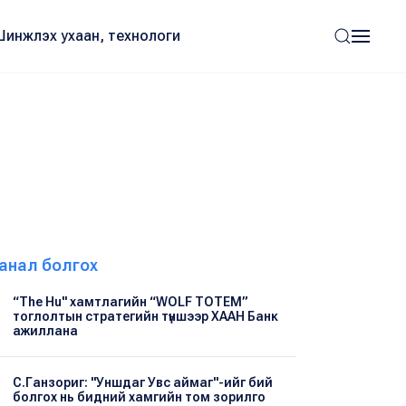
Шинжлэх ухаан, технологи
анал болгох
“The Hu" хамтлагийн “WOLF TOTEM”
тоглолтын стратегийн түншээр ХААН Банк
ажиллана
С.Ганзориг: "Уншдаг Увс аймаг"-ийг бий
болгох нь бидний хамгийн том зорилго