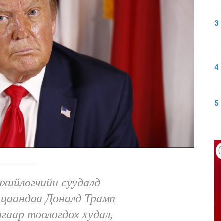
3
4
5
хийлөгчийн суудалд
гацаандаа Доналд Трамп
нгаар тоологдох худал,