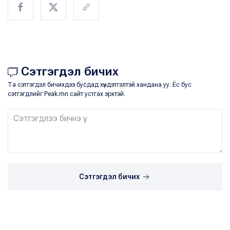
Сэтгэгдэл бичих
Та сэтгэгдэл бичихдээ бусдад хүндэтгэлтэй хандана уу. Ёс бус
сэтгэгдлийг Peak.mn сайт устгах эрхтэй.
Сэтгэгдэл бичих