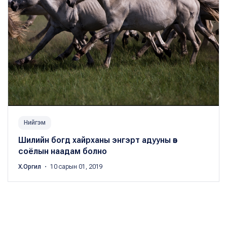
Нийгэм
Шилийн богд хайрханы энгэрт адууны өв
соёлын наадам болно
Х.Оргил
・ 10 сарын 01, 2019