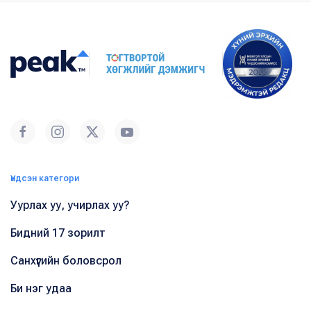
Үндсэн категори
Уурлах уу, учирлах уу?
Бидний 17 зорилт
Санхүүгийн боловсрол
Би нэг удаа