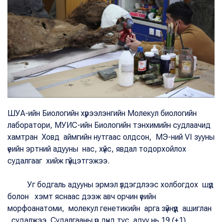
ШУА-ийн Биологийн хүрээлэнгийн Молекул биологийн
лаборатори, МУИС-ийн Биологийн тэнхимийн судлаачид
хамтран Ховд аймгийн нутгаас олдсон, МЭ-ний VI зууны
үеийн эртний адууны нас, хүйс, явдал тодорхойлох
судалгааг хийж гүйцэтгэжээ.
Уг бодгаль адууны эрмэл үлдэгдлээс холбогдох шүд
болон хэмт яснаас дээж авч орчин үеийн
морфоанатоми, молекул генетикийн арга зүйнүүд ашиглан
судалжээ. Судалгааны үр дүнд тус адуу нь 19 (±1)