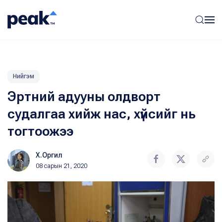
Нийгэм
Эртний адууны олдворт
судалгаа хийж нас, хүйсийг нь
тогтоожээ
Х.Оргил
08 сарын 21, 2020