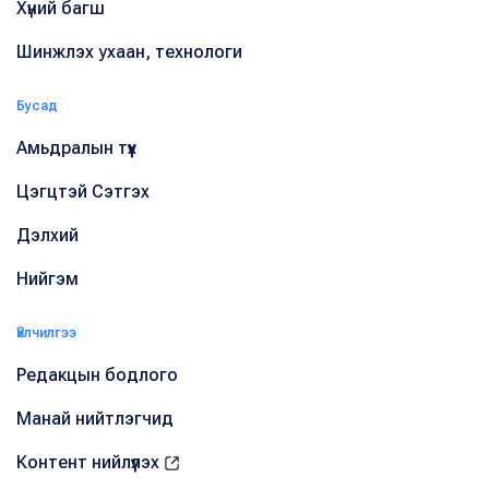
Хүний багш
Шинжлэх ухаан, технологи
Бусад
Амьдралын түүх
Цэгцтэй Сэтгэх
Дэлхий
Нийгэм
Үйлчилгээ
Редакцын бодлого
Манай нийтлэгчид
Контент нийлүүлэх