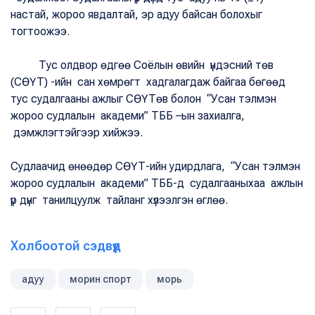
настай, жороо явдалтай, эр адуу байсан болохыг
тогтоожээ.
Тус олдвор өдгөө Соёлын өвийн үндэсний төв
(СӨҮТ) -ийн сан хөмрөгт хадгалагдаж байгаа бөгөөд
тус судалгааны ажлыг СӨҮТөв болон “Усан тэлмэн
жороо судлалын академи” ТББ –ын захиалга,
дэмжлэгтэйгээр хийжээ.
Судлаачид өнөөдөр СӨҮТ-ийн удирдлага, “Усан тэлмэн
жороо судлалын академи” ТББ-д судалгааныхаа ажлын
үр дүнг танилцуулж тайланг хүлээлгэн өглөө.
Холбоотой сэдвүүд
адуу
морин спорт
морь