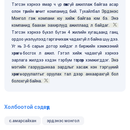
Тэгсэн хэрнээ ямар ч үр өгөөжгүй ажиллаж байгаа асар
олон төрийн өмчит компаниуд бий. Тухайлбал
Эрдэнэс
Монгол гэж компани юу хийж байгаа юм бэ. Энэ
компанид баахан захирлууд ажиллаад л байдаг.
Тэгсэн хэрнээ бүхэл бүтэн 4 жилийн хугацаанд ганц
ордоо үнэлүүлээд гаргачихаж чадахгүй л байна шүү дээ.
Уг нь 3-6 сарын дотор хийдэг л биржийн хэмжээний
хөрөнгө босгох л ажил. Гэтэл хийж чадахгүй хэрнээ
зарлага жилдээ хэдэн тэрбум төгрөгөөр хэмжигддэг.
Энэ
мэтийн газруудынхаа зардлыг хасаж нэн тэргүүний
хөрөнгө оруулалтыг оруулах тал дээр анхаарахгүй бол
болохгүй байна.
Холбоотой сэдвүүд
с.амарсайхан
эрдэнэс монгол