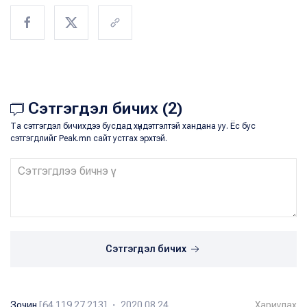
Сэтгэгдэл бичих (2)
Та сэтгэгдэл бичихдээ бусдад хүндэтгэлтэй хандана уу. Ёс бус
сэтгэгдлийг Peak.mn сайт устгах эрхтэй.
Сэтгэгдэл бичих
Зочин
[64.119.27.213] ・ 2020.08.24
Хариулах