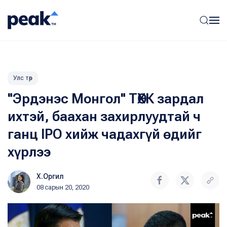
Улс төр
"Эрдэнэс Монгол" ТӨХК зардал
ихтэй, баахан захирлуудтай ч
ганц IPO хийж чадахгүй өдийг
хүрлээ
Х.Оргил
08 сарын 20, 2020