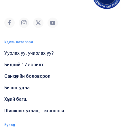
Үндсэн категори
Уурлах уу, учирлах уу?
Бидний 17 зорилт
Санхүүгийн боловсрол
Би нэг удаа
Хүний багш
Шинжлэх ухаан, технологи
Бусад