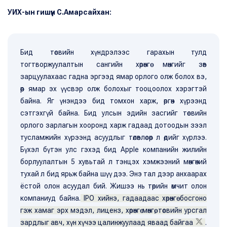
УИХ-ын гишүүн С.Амарсайхан:
Бид төсвийн хүндрэлээс гарахын тулд
тогтворжуулалтын сангийн хөрөнгө мөнгийг зөв
зарцуулахаас гадна эргээд ямар орлого олж болох вэ,
өөр ямар эх үүсвэр олж болохыг тооцоолох хэрэгтэй
байна. Яг үнэндээ бид томхон харж, өргөн хүрээнд
сэтгэхгүй байна. Бид улсын эдийн засгийг төсвийн
орлого зарлагын хооронд харж гадаад дотоодын зээл
тусламжийн хүрээнд асуудлыг төлөвлөсөөр л өдийг хүрлээ.
Бүхэл бүтэн улс гэхэд бид Apple компанийн жилийн
борлуулалтын 5 хувьтай л тэнцэх хэмжээний мөнгөний
тухай л бид ярьж байна шүү дээ. Энэ тал дээр анхаарах
ёстой олон асуудал бий. Жишээ нь төрийн өмчит олон
компаниуд байна.
IPO хийнэ, гадаадаас хөрөнгө босгоно
гэж хамаг эрх мэдэл, лиценз, хөрөнгө мөнгө, төсвийн урсгал
зардлыг авч, хүн хүчээ цалинжуулаад яваад байгаа
.