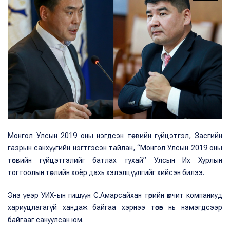
Монгол Улсын 2019 оны нэгдсэн төсвийн гүйцэтгэл, Засгийн
газрын санхүүгийн нэгтгэсэн тайлан, “Монгол Улсын 2019 оны
төсвийн гүйцэтгэлийг батлах тухай” Улсын Их Хурлын
тогтоолын төслийн хоёр дахь хэлэлцүүлгийг хийсэн билээ.
Энэ үеэр УИХ-ын гишүүн С.Амарсайхан төрийн өмчит компаниуд
хариуцлагагүй хандаж байгаа хэрнээ төсөв нь нэмэгдсээр
байгааг сануулсан юм.