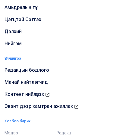
Амьдралын түүх
Цэгцтэй Сэтгэх
Дэлхий
Нийгэм
Үйлчилгээ
Редакцын бодлого
Манай нийтлэгчид
Контент нийлүүлэх
Эвэнт дээр хамтран ажиллах
Холбоо барих
Мэдээ
Редакц