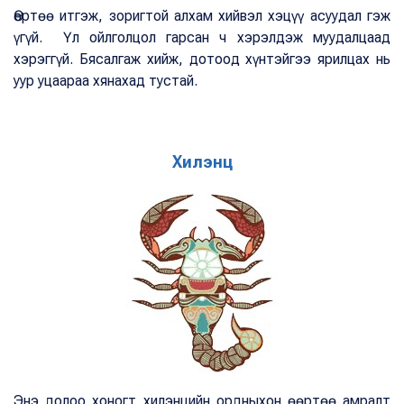
Өөртөө итгэж, зоригтой алхам хийвэл хэцүү асуудал гэж
үгүй. Үл ойлголцол гарсан ч хэрэлдэж муудалцаад
хэрэггүй. Бясалгаж хийж, дотоод хүнтэйгээ ярилцах нь
уур уцаараа хянахад тустай.
Хилэнц
Энэ долоо хоногт хилэнцийн ордныхон өөртөө амралт