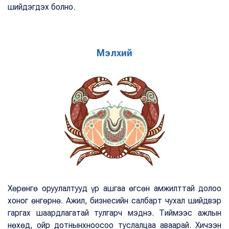
шийдэгдэх болно.
Мэлхий
Хөрөнгө оруулалтууд үр ашгаа өгсөн амжилттай долоо
хоног өнгөрнө. Ажил, бизнесийн салбарт чухал шийдвэр
гаргах шаардлагатай тулгарч мэднэ. Тиймээс ажлын
нөхөд, ойр дотнынхноосоо туслалцаа аваарай. Хичээн