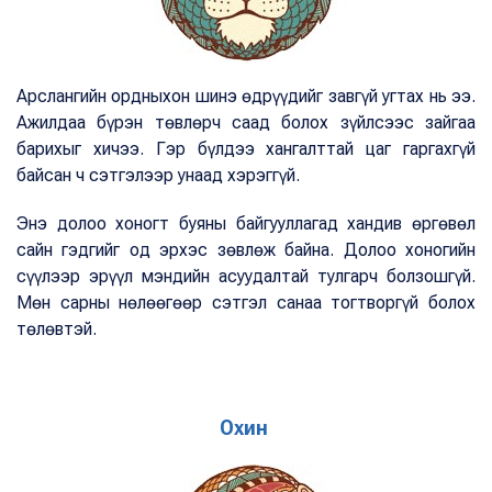
Арслангийн ордныхон шинэ өдрүүдийг завгүй угтах нь ээ.
Ажилдаа бүрэн төвлөрч саад болох зүйлсээс зайгаа
барихыг хичээ. Гэр бүлдээ хангалттай цаг гаргахгүй
байсан ч сэтгэлээр унаад хэрэггүй.
Энэ долоо хоногт буяны байгууллагад хандив өргөвөл
сайн гэдгийг од эрхэс зөвлөж байна. Долоо хоногийн
сүүлээр эрүүл мэндийн асуудалтай тулгарч болзошгүй.
Мөн сарны нөлөөгөөр сэтгэл санаа тогтворгүй болох
төлөвтэй.
Охин