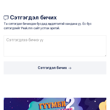
Сэтгэгдэл бичих
Та сэтгэгдэл бичихдээ бусдад хүндэтгэлтэй хандана уу. Ёс бус
сэтгэгдлийг Peak.mn сайт устгах эрхтэй.
Сэтгэгдэл бичих