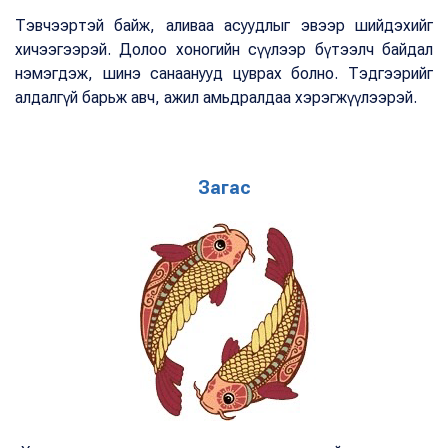
Тэвчээртэй байж, аливаа асуудлыг эвээр шийдэхийг
хичээгээрэй. Долоо хоногийн сүүлээр бүтээлч байдал
нэмэгдэж, шинэ санаанууд цуврах болно. Тэдгээрийг
алдалгүй барьж авч, ажил амьдралдаа хэрэгжүүлээрэй.
Загас