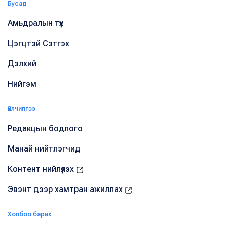
Бусад
Амьдралын түүх
Цэгцтэй Сэтгэх
Дэлхий
Нийгэм
Үйлчилгээ
Редакцын бодлого
Манай нийтлэгчид
Контент нийлүүлэх
Эвэнт дээр хамтран ажиллах
Холбоо барих