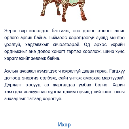
Эерэг сар ивээлдээ багтааж, энэ долоо хоногт ашиг
орлого арвин байна. Тиймээс хэрэгцээгүй зүйлд мөнгөө
үрэлгүй, хадгалахыг хичээгээрэй. Од эрхэс үхрийн
ордныхныг энэ долоо хоногт гэртээ хооллож, шинэ хүнс
хэрэглэхийг зөвлөж байна.
Ажлын ачаалал нэмэгдэх ч ажралгүй даван гарна. Гагцхүү
дотоод энергиэ сэлбэж, сайн унтаж амрахаа мартуузай.
Дурлалт хосууд аз жаргалдаа умбах болно. Харин
хамтдаа авахуулсан зургаа цахим орчинд нийтэлж, олны
анхаарлыг татаад хэрэггүй.
Ихэр