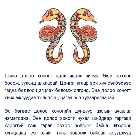
Шинэ долоо хоногт адал явдал айсуй. Өглөө эртлэн
босож, ууланд алхаарай. Цэнгэг агаар эрч хүч сэлбэхээс
гадна бодлоо цэгцлэх боломж олгоно. Энэ долоо хоногт
хийх ажлуудаа төлөвлөн, цагаа зөв хуваарилаарай.
Эс бөгөөс долоо хоногийн дундуур ажлын ачаалал
нэмэгдэнэ. Энэ долоо хоногт чухал шийдвэр гаргаад
хэрэггүй гэж гараг эрхэс зөвлөж байна. Өнгөрсөн
хугацаанд сэтгэлийг тань зовоож байсан асуудлууд