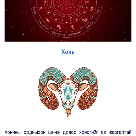
Хонь
Хонины ордныхон шинэ долоо хоногийг аз жаргалтай