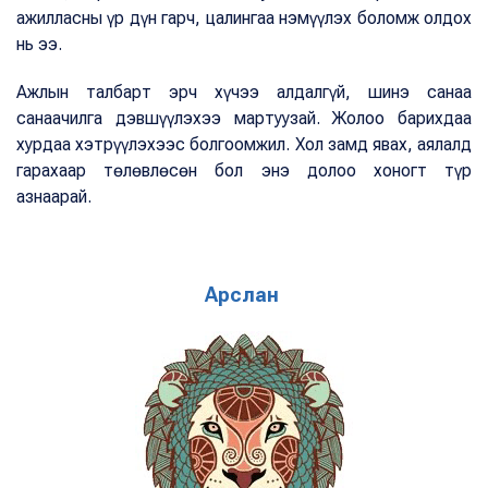
ажилласны үр дүн гарч, цалингаа нэмүүлэх боломж олдох
нь ээ.
Ажлын талбарт эрч хүчээ алдалгүй, шинэ санаа
санаачилга дэвшүүлэхээ мартуузай. Жолоо барихдаа
хурдаа хэтрүүлэхээс болгоомжил. Хол замд явах, аялалд
гарахаар төлөвлөсөн бол энэ долоо хоногт түр
азнаарай.
Арслан