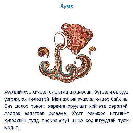
Хумх
Хүүхдийнхээ хичээл сурлагад анхаарсан, бүтээлч өдрүүд
үргэлжлэх төлөвтэй. Мөн ажлын ачаалал өндөр байх нь.
Энэ долоо хоногт хөрөнгө оруулалт хийгээд хэрэггүй.
Алсдаа алдагдал хүлээнэ. Хамт олныхоо итгэлийг
хүлээхийн тулд төсөөлөөгүй шинэ сорилтуудтай тулж
мэднэ.