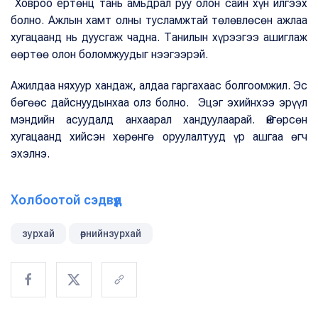
Ховроо ертөнц тань амьдрал руу олон сайн хүн илгээх
болно. Ажлын хамт олны тусламжтай төлөвлөсөн ажлаа
хугацаанд нь дуусгаж чадна. Танилын хүрээгээ ашиглаж
өөртөө олон боломжуудыг нээгээрэй.
Ажилдаа няхуур хандаж, алдаа гаргахаас болгоомжил. Эс
бөгөөс дайснуудынхаа олз болно. Эцэг эхийнхээ эрүүл
мэндийн асуудалд анхаарал хандуулаарай. Өнгөрсөн
хугацаанд хийсэн хөрөнгө оруулалтууд үр ашгаа өгч
эхэлнэ.
Холбоотой сэдвүүд
зурхай
өрнийнзурхай