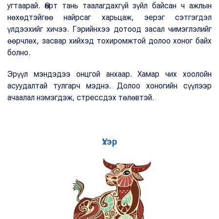
угтаарай. Өөрт тань таалагдахгүй зүйл байсан ч ажлын
нөхөдтэйгөө найрсаг харьцаж, эерэг сэтгэгдэл
үлдээхийг хичээ. Гэрийнхээ дотоод засал чимэглэлийг
өөрчлөх, засвар хийхэд тохиромжтой долоо хоног байх
болно.
Эрүүл мэндэдээ онцгой анхаар. Хамар чих хоолойн
асуудалтай тулгарч мэднэ. Долоо хоногийн сүүлээр
ачаалал нэмэгдэж, стрессдэх төлөвтэй.
Үхэр