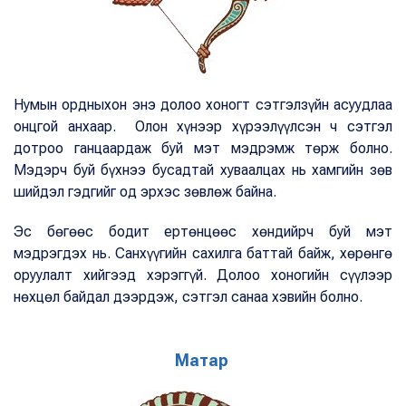
Нумын ордныхон энэ долоо хоногт сэтгэлзүйн асуудлаа
онцгой анхаар. Олон хүнээр хүрээлүүлсэн ч сэтгэл
дотроо ганцаардаж буй мэт мэдрэмж төрж болно.
Мэдэрч буй бүхнээ бусадтай хуваалцах нь хамгийн зөв
шийдэл гэдгийг од эрхэс зөвлөж байна.
Эс бөгөөс бодит ертөнцөөс хөндийрч буй мэт
мэдрэгдэх нь. Санхүүгийн сахилга баттай байж, хөрөнгө
оруулалт хийгээд хэрэггүй. Долоо хоногийн сүүлээр
нөхцөл байдал дээрдэж, сэтгэл санаа хэвийн болно.
Матар