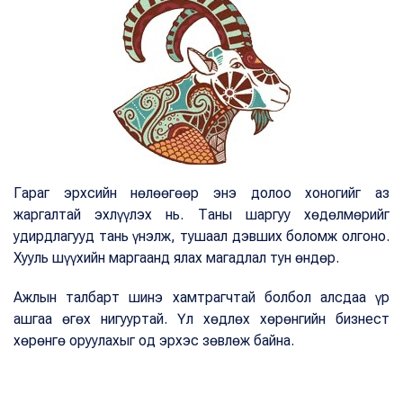
Гараг эрхсийн нөлөөгөөр энэ долоо хоногийг аз
жаргалтай эхлүүлэх нь. Таны шаргуу хөдөлмөрийг
удирдлагууд тань үнэлж, тушаал дэвших боломж олгоно.
Хууль шүүхийн маргаанд ялах магадлал тун өндөр.
Ажлын талбарт шинэ хамтрагчтай болбол алсдаа үр
ашгаа өгөх нигууртай. Үл хөдлөх хөрөнгийн бизнест
хөрөнгө оруулахыг од эрхэс зөвлөж байна.