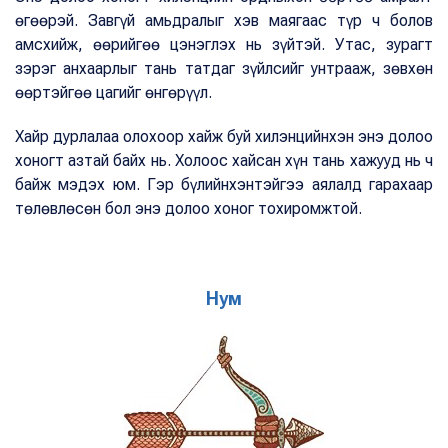
өгөөрэй. Завгүй амьдралыг хэв маягаас түр ч болов
амсхийж, өөрийгөө цэнэглэх нь зүйтэй. Утас, зурагт
зэрэг анхаарлыг тань татдаг зүйлсийг унтрааж, зөвхөн
өөртэйгөө цагийг өнгөрүүл.
Хайр дурлалаа олохоор хайж буй хилэнцийнхэн энэ долоо
хоногт азтай байх нь. Холоос хайсан хүн тань хажууд нь ч
байж мэдэх юм. Гэр бүлийнхэнтэйгээ аялалд гарахаар
төлөвлөсөн бол энэ долоо хоног тохиромжтой.
Нум