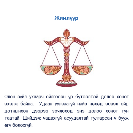
Жинлүүр
Олон зүйл ухаарч ойлгосон үр бүтээлтэй долоо хоног
эхэлж байна. Удаан уулзаагүй найз нөхөд эсвэл ойр
дотнынхон дээрээ зочлоход энэ долоо хоног тун
таатай. Шийдэж чадахгүй асуудалтай тулгарсан ч бууж
өгч болохгүй.