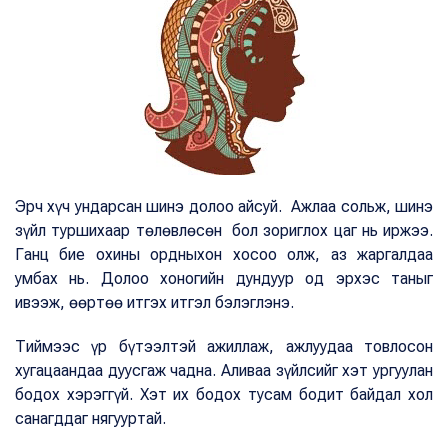
Эрч хүч ундарсан шинэ долоо айсуй. Ажлаа сольж, шинэ
зүйл туршихаар төлөвлөсөн бол зориглох цаг нь иржээ.
Ганц бие охины ордныхон хосоо олж, аз жаргалдаа
умбах нь. Долоо хоногийн дундуур од эрхэс таныг
ивээж, өөртөө итгэх итгэл бэлэглэнэ.
Тиймээс үр бүтээлтэй ажиллаж, ажлуудаа товлосон
хугацаандаа дуусгаж чадна. Аливаа зүйлсийг хэт ургуулан
бодох хэрэггүй. Хэт их бодох тусам бодит байдал хол
санагддаг нягууртай.