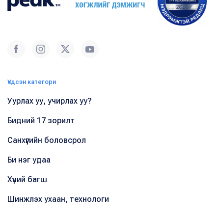
Үндсэн категори
Уурлах уу, учирлах уу?
Бидний 17 зорилт
Санхүүгийн боловсрол
Би нэг удаа
Хүний багш
Шинжлэх ухаан, технологи