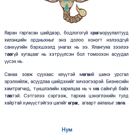
Яаран гаргасан шийдвэр, бодлогогүй хөрөнгө оруулалтууд
хилэнцийн ордныхныг энэ долоо хоногт нэлээдгүй
санхүүгийн бэрхшээлд унагах нь ээ. Ялангуяа зээлээ
төлөлгүй хугацааг нь хэтрүүлсэн бол томоохон асуудал
үүсэх нь.
Санаа зовж суухаас илүүтэй мөнгөний шинэ урсгал
эрэлхийлж, асуудлаа шийдэхийг хичээгээрэй. Бизнесийн
хамтрагчид, түншлэлийн харилцаа нь ч мөн сайнгүй байх
төлөвтэй. Сэтгэлээ сэргээж, тархиа цэнэглэхийн тулд
хайртай хүмүүстэйгээ цагийг өнгөрөөж, агаарт аялахыг зөвлөе.
Нум