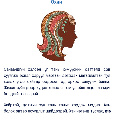
Охин
Санаандгүй хэлсэн үг тань хүмүүсийн сэтгэлд сэв
суулгаж эсвэл хэрүүл маргаан дэгдээх магадлалтай тул
хэлэх үгээ сайтар бодохыг од эрхэс сануулж байна.
Жижиг зүйл дээр худал хэлэх ч том үл ойлголцол авчирч
болдгийг санаарай.
Хайртай, дотнын хүн тань таныг хардаж мэднэ. Аль
болох эвээр асуудлыг шийдээрэй. Хэн нэгэнд туслах, өглөг