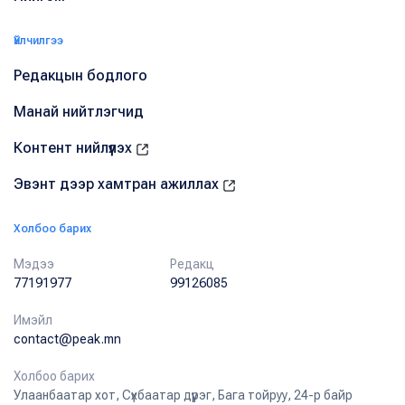
Үйлчилгээ
Редакцын бодлого
Манай нийтлэгчид
Контент нийлүүлэх
Эвэнт дээр хамтран ажиллах
Холбоо барих
Мэдээ
Редакц
77191977
99126085
Имэйл
contact@peak.mn
Холбоо барих
Улаанбаатар хот, Сүхбаатар дүүрэг, Бага тойруу, 24-р байр