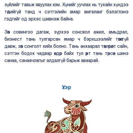
зүйлийг тавьж явуулах юм. Хүнийг уучлах нь тухайн хүндээ
төдийгүй танд ч сэтгэлийн амар амгаланг бэлэглэнэ
гэдгийг од эрхэс шивнэж байна.
Зөв совингоо дагаж, зүрхээ сонсвол ажил, амьдрал,
бизнест тань тулгарсан ямар ч бэрхшээлийг төвөггүй
давж, зөв сонголт хийх болно. Тань анхаарал төвлөрөлт сайн,
сэтгэн бодох чадвар өндөр байх тул өөрт тань төрсөн шинэ
санаа, санаачлагыг алдалгүй барьж аваарай.
Үхэр