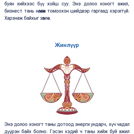
буян хийхээс бүү хойш суу. Энэ долоо хоногт ажил,
бизнест тань нөлөөлөх томоохон шийдвэр гаргаад хэрэггүй.
Харзнаж байхыг зөвлөе.
Жинлүүр
Энэ долоо хоногт таны дотоод энерги ундарч, хүч чадал
дүүрэн байх болно. Гэсэн хэдий ч таны хийж буй ажил