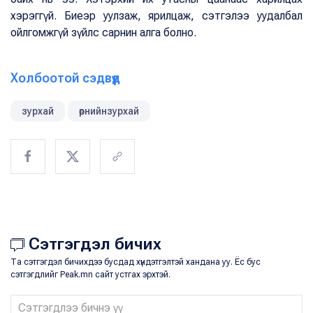
хэрэггүй. Биеэр уулзаж, ярилцаж, сэтгэлээ уудалбал
ойлгомжгүй зүйлс сарнин алга болно.
Холбоотой сэдвүүд
зурхай
өрнийнзурхай
Сэтгэгдэл бичих
Та сэтгэгдэл бичихдээ бусдад хүндэтгэлтэй хандана уу. Ёс бус
сэтгэгдлийг Peak.mn сайт устгах эрхтэй.