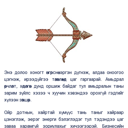
Энэ долоо хоногт өнгөрснөө эргэн дүгнэж, алдаа оноогоо
цэгнэж, ирээдүйгээ төлөвлөхөд цаг гаргаарай. Амьдрал
өөрчлөлт, хөдөлгөөн дунд оршиж байдаг тул амьдралын таны
зарим зүйлс хэзээ ч хуучин хэвэндээ орохгүй гэдгийг
хүлээн зөвшөөр.
Ойр дотнын, хайртай хүмүүс тань таныг хайраар
цэнэглэж, эерэг энерги бэлэглэдэг тул тэдэндээ цаг
заваа харамгүй зориулахыг хичээгээрэй. Бизнесийн