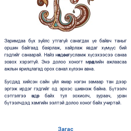
Заримдаа бүх зүйлс утгагүй санагдах үе байвч таныг
оршин байгаад баярлаж, хайрлаж явдаг хүмүүс бий
гэдгийг санаарай. Найз нөхдөөсөө тусламж хүсэхээсээ санаа
зовох хэрэггүй. Энэ долоо хоногт мөрөөдлийн ажлаасаа
ажлын ярилцлагад орох санал хүлээн авна.
Бусдад хийсэн сайн үйл ямар нэгэн замаар тан дээр
эргэж ирдэг гэдгийг од эрхэс шивнэж байна. Бүтээлч
сэтгэлгээ өндөр байх тул зохиолч, зураач, уран
бүтээлчдэд хамгийн ээлтэй долоо хоног байх учиртай.
Загас