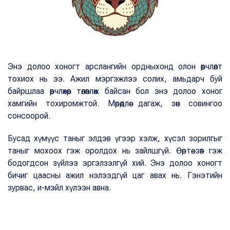
Энэ долоо хоногт арслангийн ордныхонд олон өөрчлөлт
тохиох нь ээ. Ажил мэргэжлээ солих, амьдарч буй
байршлаа өөрчлөхөөр төлөвлөж байсан бол энэ долоо хоног
хамгийн тохиромжтой. Мөрөөдлөө дагаж, зөн совингоо
сонсоорой.
Бусад хүмүүс таныг элдэв үгээр хэлж, хүсэл зорилгыг
таныг мохоох гэж оролдох нь зайлшгүй. Өөртөө зөв гэж
бодогдсон зүйлээ эргэлзэлгүй хий. Энэ долоо хоногт
бичиг цаасны ажил нэлээдгүй цаг авах нь. Гэнэтийн
зурвас, и-мэйл хүлээн авна.