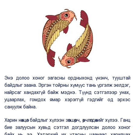
Энэ долоо хоног загасны ордныхонд үнэнч, тууштай
байдлыг заана. Эргэн тойрны хүмүүс тань үргэлж эелдэг,
найрсаг хандахгүй байж мэднэ. Түүнд сэтгэлээр унах,
уцаарлах, гомдох ямар хэрэггүй гэдгийг од эрхэс
сануулж байна.
Харин нөхцөл байдлыг хүлээн зөвшөөрч, өөрчлөгдөхийг хүлээ. Ганц
бие залуусын хувьд сэтгэл догдлуулсан долоо хоног
байх нь ээ. Хэтэрхий их утасны цаанаас харилцах