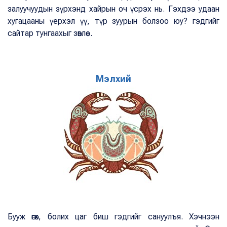
залуучуудын зүрхэнд хайрын оч үсрэх нь. Гэхдээ удаан
хугацааны үерхэл үү, түр зуурын болзоо юу? гэдгийг
сайтар тунгаахыг зөвлөе.
Мэлхий
Бууж өгөх, болих цаг биш гэдгийг сануулъя. Хэчнээн