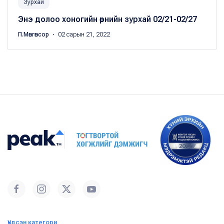
Зурхай
Энэ долоо хоногийн өрнийн зурхай 02/21-02/27
П.Мөнгөнсор
・ 02 сарын 21, 2022
Үндсэн категори