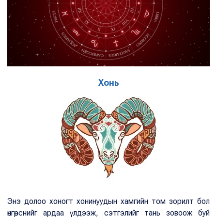
Хонь
Энэ долоо хоногт хонинуудын хамгийн том зорилт бол
өнгөрснийг ардаа үлдээж, сэтгэлийг тань зовоож буй