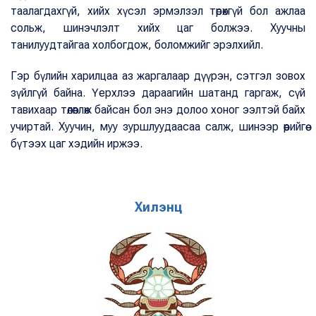
таалагдахгүй, хийх хүсэл эрмэлзэл төрөхгүй бол ажлаа
сольж, шинэчлэлт хийх цаг болжээ. Хуучны
танилуудтайгаа холбогдож, боломжийг эрэлхийл.
Гэр бүлийн харилцаа аз жаргалаар дүүрэн, сэтгэл зовох
зүйлгүй байна. Үерхлээ дараагийн шатанд гаргаж, сүй
тавихаар төлөвлөж байсан бол энэ долоо хоног ээлтэй байх
учиртай. Хуучин, муу зуршлуудаасаа салж, шинээр өөрийгөө
бүтээх цаг хэдийн иржээ.
Хилэнц