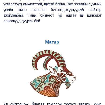
уулзалтууд амжилттай, өгөөжтэй байна. Зах зээлийн сүүлийн
үеийн шинэ шинэлэг бүтээгдэхүүнүүдийг сайтар
ажиглаарай. Таны бизнест үр ашгаа өгөх шинэлэг
санаанууд дүүрэн бий.
Матар
Үл ойлголцож, биедээ гомдсон хосууд эвлэрч, учир