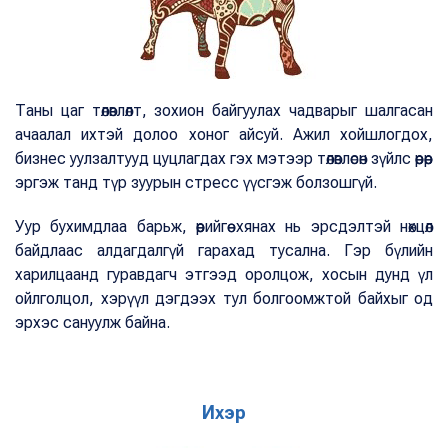
Таны цаг төлөвлөлт, зохион байгуулах чадварыг шалгасан
ачаалал ихтэй долоо хоног айсуй. Ажил хойшлогдох,
бизнес уулзалтууд цуцлагдах гэх мэтээр төлөвлөсөн зүйлс өөрөөр
эргэж танд түр зуурын стресс үүсгэж болзошгүй.
Уур бухимдлаа барьж, өөрийгөө хянах нь эрсдэлтэй нөхцөл
байдлаас алдагдалгүй гарахад тусална. Гэр бүлийн
харилцаанд гуравдагч этгээд оролцож, хосын дунд үл
ойлголцол, хэрүүл дэгдээх тул болгоомжтой байхыг од
эрхэс сануулж байна.
Ихэр