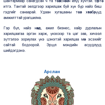
шантармаар санагдсан ч та төсөөлснөөсөө ч илүү хүчтэй. Өөртөө
итгэ. Тантай эелдгээр харилцаж буй хүн бүр найз биш
гэдгийг санаарай. Удаан хугацааны төсөл хөтөлбөрүүд
амжилттай урагшилна.
Гэр бүл, найз нөхөд, ажил бизнес, хайр дурлалын
харилцаагаа эргэн харж, үнэхээр та цаг зав, хичээл
зүтгэлээ зориулах үнэ цэнэтэй харилцаа мөн эсэхийг
сайтай бодоорой. Эрүүл мэндийн асуудлууд
шийдэгдэнэ.
Арслан