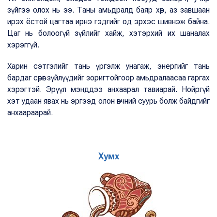
зүйгээ олох нь ээ. Таны амьдралд баяр хөөр, аз завшаан
ирэх ёстой цагтаа ирнэ гэдгийг од эрхэс шивнэж байна.
Цаг нь болоогүй зүйлийг хайж, хэтэрхий их шаналах
хэрэггүй.
Харин сэтгэлийг тань үргэлж унагаж, энергийг тань
бардаг сөрөг зүйлүүдийг зоригтойгоор амьдралаасаа гаргах
хэрэгтэй. Эрүүл мэнддээ анхаарал тавиарай. Нойргүй
хэт удаан явах нь эргээд олон өвчний суурь болж байдгийг
анхаараарай.
Хумх