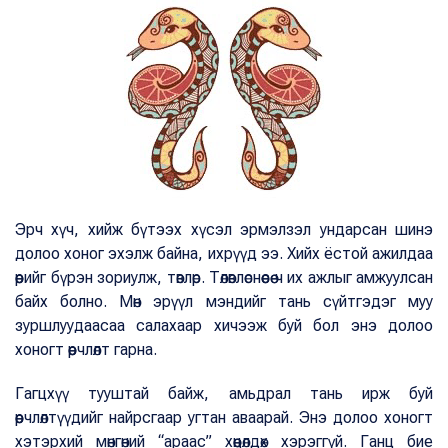
Эрч хүч, хийж бүтээх хүсэл эрмэлзэл ундарсан шинэ
долоо хоног эхэлж байна, ихрүүд ээ. Хийх ёстой ажилдаа
өөрийг бүрэн зориулж, төвлөр. Төлөвлөснөөсөө ч их ажлыг амжуулсан
байх болно. Мөн эрүүл мэндийг тань сүйтгэдэг муу
зуршлуудаасаа салахаар хичээж буй бол энэ долоо
хоногт өөрчлөлт гарна.
Гагцхүү тууштай байж, амьдрал тань ирж буй
өөрчлөлтүүдийг найрсгаар угтан аваарай. Энэ долоо хоногт
хэтэрхий мөнгөний “араас” хөөцөлдөх хэрэггүй. Ганц бие