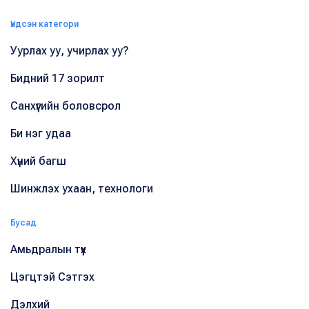
Үндсэн категори
Уурлах уу, учирлах уу?
Бидний 17 зорилт
Санхүүгийн боловсрол
Би нэг удаа
Хүний багш
Шинжлэх ухаан, технологи
Бусад
Амьдралын түүх
Цэгцтэй Сэтгэх
Дэлхий