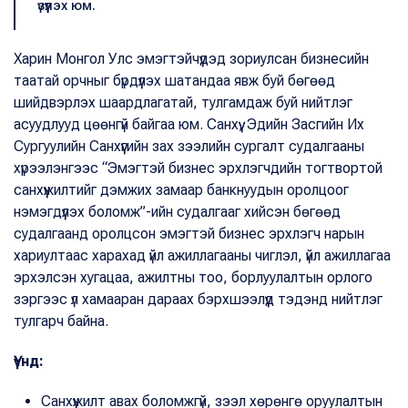
үзүүлэх юм.
Харин Монгол Улс эмэгтэйчүүдэд зориулсан бизнесийн
таатай орчныг бүрдүүлэх шатандаа явж буй бөгөөд
шийдвэрлэх шаардлагатай, тулгамдаж буй нийтлэг
асуудлууд цөөнгүй байгаа юм. Санхүү, Эдийн Засгийн Их
Сургуулийн Санхүүгийн зах зээлийн сургалт судалгааны
хүрээлэнгээс “Эмэгтэй бизнес эрхлэгчдийн тогтвортой
санхүүжилтийг дэмжих замаар банкнуудын оролцоог
нэмэгдүүлэх боломж”-ийн судалгааг хийсэн бөгөөд
судалгаанд оролцсон эмэгтэй бизнес эрхлэгч нарын
хариултаас харахад үйл ажиллагааны чиглэл, үйл ажиллагаа
эрхэлсэн хугацаа, ажилтны тоо, борлуулалтын орлого
зэргээс үл хамааран дараах бэрхшээлүүд тэдэнд нийтлэг
тулгарч байна.
Үүнд:
Санхүүжилт авах боломжгүй, зээл хөрөнгө оруулалтын