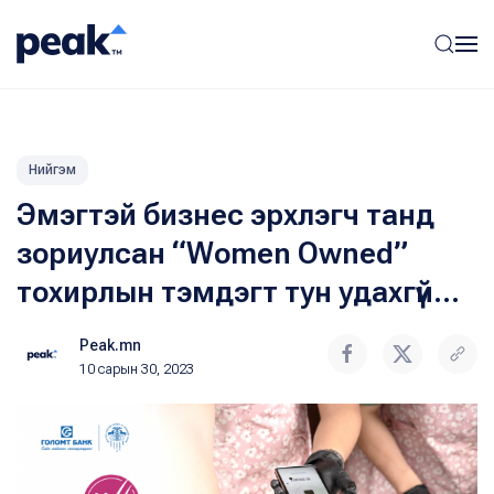
Нийгэм
Эмэгтэй бизнес эрхлэгч танд
зориулсан “Women Owned”
тохирлын тэмдэгт тун удахгүй…
Peak.mn
10 сарын 30, 2023