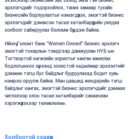
эхэлснээр бизнесийн зах зээлд эмэгтэй бизнес
эрхлэгчдийг тодорхойлох, таних замаар тухайн
бизнесийн борлуулалтыг нэмэгдүүлэх, эмэгтэй бизнес
эрхлэгчдийг дэмжсэн төсөл хөтөлбөрүүдийн уялдаа
холбоог сайжруулах боломж бүрдэж байна.
Ийнхүү Голомт банк “Women Owned” бизнес эрхлэгч
эмэгтэй тохирлын тэмдгээр дамжуулан НҮБ-ын
Тогтвортой хөгжлийн зорилтыг ханган ажиллах
бодлогынхоо хүрээнд зохистой хөдөлмөр эрхлэлтийг
дэмжин тэгш бус байдлыг бууруулахад бодит хувь
нэмрээ оруулж байна. Мөн цаашид жендерийн тэгш
байдлыг хангах, эмэгтэй бизнес эрхлэгчдийг дэмжих
чиглэлээр олон төсөл хөтөлбөрийг санаачлан
хэрэгжүүлэхээр төлөвлөлөө.
Холбоотой сэдвүүд