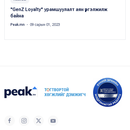
"GenZ Loyalty" урамшуулалт аян үргэлжилж
байна
Peak.mn
・ 09 сарын 01, 2023