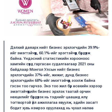
Дэлхий даяарх нийт бизнес эрхлэгчдийн 39.9%-
ийг эмэгтэйчүүд, 60.1%-ийг эрэгтэйчүүд бүрдүүлж
байна. Үндэсний статистикийн хорооноос
хамгийн сүүлд гаргасан судалгаагаар 2021 оны
байдлаар Монгол Улсын нийт бизнес
эрхлэгчдийн 37%-ийг, жижиг, дунд бизнес
эрхлэгчдийн 68%-ийг эмэгтэйчүүд эзэлж байна
гэсэн тоо гарчээ. Энэ тоо жил бүр өсөхийн хэрээр
эмэгтэйчүүдийн бизнес эрхлэх таатай орчин
нөхцөлийг бүрдүүлэх нь тэднийг цаашид илүү
тогтвортой үйл ажиллагаа явуулж, эдийн засагт
бодит хувь нэмрээ оруулахад нь чухал нөлөө