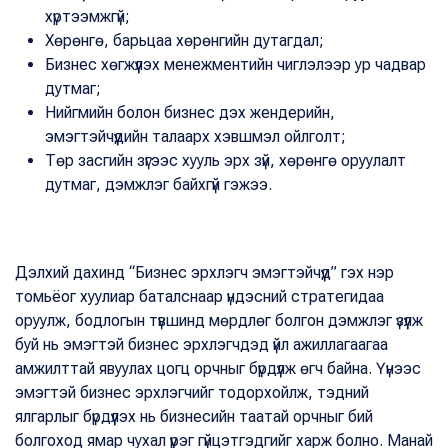
хүртээмжгүй;
Хөрөнгө, барьцаа хөрөнгийн дутагдал;
Бизнес хөгжүүлэх менежментийн чиглэлээр ур чадвар
дутмаг;
Нийгмийн болон бизнес дэх жендерийн,
эмэгтэйчүүдийн талаарх хэвшмэл ойлголт;
Төр засгийн зүгээс хууль эрх зүй, хөрөнгө оруулалт
дутмаг, дэмжлэг байхгүй гэжээ.
Дэлхий дахинд “Бизнес эрхлэгч эмэгтэйчүүд” гэх нэр
томьёог хуулиар баталснаар үндэсний стратегидаа
оруулж, бодлогын түвшинд мөрдлөг болгон дэмжлэг үзүүлж
буй нь эмэгтэй бизнес эрхлэгчдэд үйл ажиллагаагаа
амжилттай явуулах цогц орчныг бүрдүүлж өгч байна. Үүнээс
эмэгтэй бизнес эрхлэгчийг тодорхойлж, тэдний
ялгарлыг бүрдүүлэх нь бизнесийн таатай орчныг бий
болгоход ямар чухал үүрэг гүйцэтгэдгийг харж болно. Манай