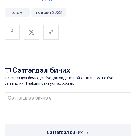
голомт
голомт2023
Сэтгэгдэл бичих
Та сэтгэгдэл бичихдээ бусдад хүндэтгэлтэй хандана уу. Ёс бус
сэтгэгдлийг Peak.mn сайт устгах эрхтэй.
Сэтгэгдэл бичих