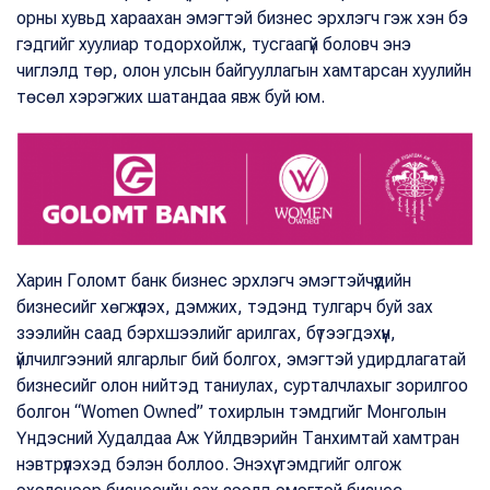
орны хувьд хараахан эмэгтэй бизнес эрхлэгч гэж хэн бэ
гэдгийг хуулиар тодорхойлж, тусгаагүй боловч энэ
чиглэлд төр, олон улсын байгууллагын хамтарсан хуулийн
төсөл хэрэгжих шатандаа явж буй юм.
Харин Голомт банк бизнес эрхлэгч эмэгтэйчүүдийн
бизнесийг хөгжүүлэх, дэмжих, тэдэнд тулгарч буй зах
зээлийн саад бэрхшээлийг арилгах, бүтээгдэхүүн,
үйлчилгээний ялгарлыг бий болгох, эмэгтэй удирдлагатай
бизнесийг олон нийтэд таниулах, сурталчлахыг зорилгоо
болгон “Women Owned” тохирлын тэмдгийг Монголын
Үндэсний Худалдаа Аж Үйлдвэрийн Танхимтай хамтран
нэвтрүүлэхэд бэлэн боллоо. Энэхүү тэмдгийг олгож