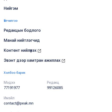
Нийгэм
Үйлчилгээ
Редакцын бодлого
Манай нийтлэгчид
Контент нийлүүлэх
Эвэнт дээр хамтран ажиллах
Холбоо барих
Мэдээ
Редакц
77191977
99126085
Имэйл
contact@peak.mn