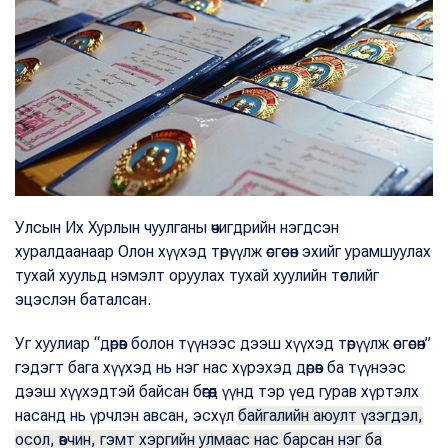
Улсын Их Хурлын чуулганы өчигдрийн нэгдсэн
хуралдаанаар Олон хүүхэд төрүүлж өсгөсөн эхийг урамшуулах
тухай хуульд нэмэлт оруулах тухай хуулийн төслийг
эцэслэн баталсан.
Уг хуулиар “дөрөв болон түүнээс дээш хүүхэд төрүүлж өсгөсөн”
гэдэгт бага хүүхэд нь нэг нас хүрэхэд дөрөв ба түүнээс
дээш хүүхэдтэй байсан бөгөөд үүнд тэр үед гурав хүртэлх
насанд нь үрчлэн авсан, эсхүл
байгалийн аюулт үзэгдэл,
осол, өвчин, гэмт хэргийн улмаас нас барсан нэг ба