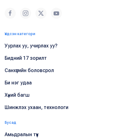
Үндсэн категори
Уурлах уу, учирлах уу?
Бидний 17 зорилт
Санхүүгийн боловсрол
Би нэг удаа
Хүний багш
Шинжлэх ухаан, технологи
Бусад
Амьдралын түүх