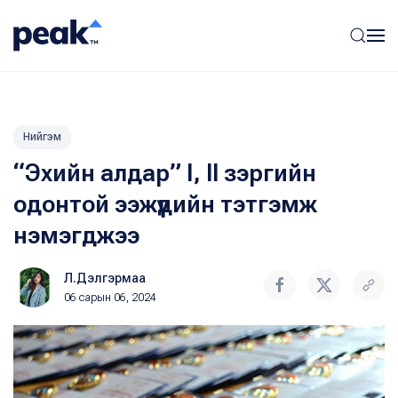
Нийгэм
“Эхийн алдар” I, II зэргийн
одонтой ээжүүдийн тэтгэмж
нэмэгджээ
Л.Дэлгэрмаа
06 сарын 06, 2024