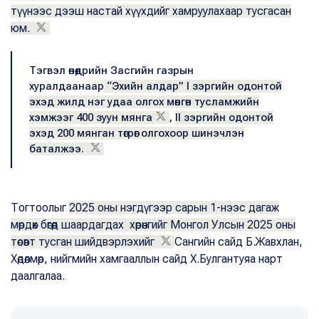
түүнээс дээш настай хүүхдийг хамруулахаар тусгасан
юм.
Тэгвэл өнөөдрийн Засгийн газрын
хуралдаанаар
“Эхийн алдар” I зэргийн одонтой
эхэд жилд нэг удаа олгох мөнгөн тусламжийн
хэмжээг 400 зуун мянга
,
II зэргийн одонтой
эхэд 200 мянган төгрөг олгохоор шинэчлэн
баталжээ.
Тогтоолыг
2025 оны нэгдүгээр сарын 1-нээс дагаж
мөрдөх бөгөөд шаардагдах хөрөнгийг Монгол Улсын 2025 оны
төсөвт тусган шийдвэрлэхийг
Сангийн сайд Б.Жавхлан,
Хөдөлмөр, нийгмийн хамгааллын сайд Х.Булгантуяа нарт
даалгалаа.