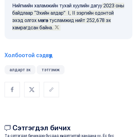
Нийгмийн халамжийн тухай хуулийн дагуу
2023 оны
байдлаар “Эхийн алдар” I, II зэргийн одонтой
эхэд олгох мөнгөн тусламжид нийт 252,678 эх
хамрагдсан байна.
Холбоотой сэдвүүд
алдарт эх
тэтгэмж
Сэтгэгдэл бичих
Та сэтгэгдэл бичихдээ бусдад хүндэтгэлтэй хандана уу. Ёс бус