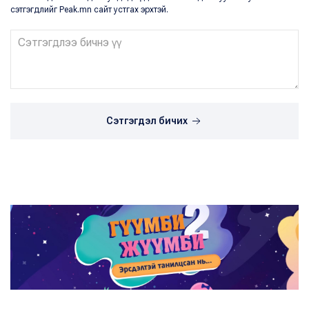
сэтгэгдлийг Peak.mn сайт устгах эрхтэй.
Сэтгэгдэл бичих