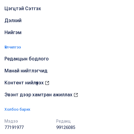
Цэгцтэй Сэтгэх
Дэлхий
Нийгэм
Үйлчилгээ
Редакцын бодлого
Манай нийтлэгчид
Контент нийлүүлэх
Эвэнт дээр хамтран ажиллах
Холбоо барих
Мэдээ
Редакц
77191977
99126085