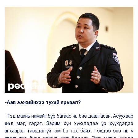
-Аав ээжийнхээ тухай ярьвал?
-Тэд маань намайг бүр багаас нь бие даалгасан. Асуухаар
өөрөө л мэд гэдэг. Зарим хүн хүүхдэдээ үр хүүхдэдээ
анхаарал тавьдаггүй юм бэ гэх байх. Гэхдээ энэ нь ч