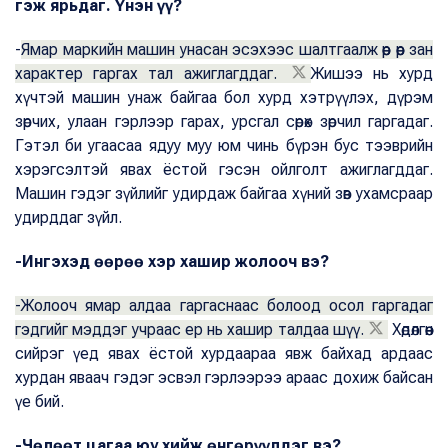
гэж ярьдаг. Үнэн үү?
-
Ямар маркийн машин унасан эсэхээс шалтгаалж өөр өөр зан
характер гаргах тал ажиглагддаг.
Жишээ нь хурд
хүчтэй машин унаж байгаа бол хурд хэтрүүлэх, дүрэм
зөрчих, улаан гэрлээр гарах, урсгал сөрөх зөрчил гаргадаг.
Гэтэл би угаасаа ядуу муу юм чинь бүрэн бус тээврийн
хэрэгсэлтэй явах ёстой гэсэн ойлголт ажиглагддаг.
Машин гэдэг зүйлийг удирдаж байгаа хүний зөв ухамсраар
удирддаг зүйл.
-Ингэхэд өөрөө хэр хашир жолооч вэ?
-Жолооч ямар алдаа гаргаснаас болоод осол гаргадаг
гэдгийг мэддэг учраас ер нь хашир талдаа шүү.
Хөдөлгөөн
сийрэг үед явах ёстой хурдаараа явж байхад ардаас
хурдан яваач гэдэг эсвэл гэрлээрээ араас дохиж байсан
үе бий.
-Чөлөөт цагаа юу хийж өнгөрүүлдэг вэ?