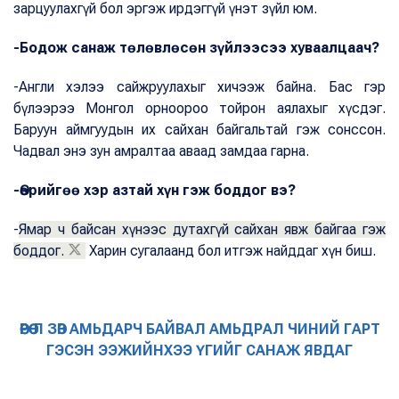
зарцуулахгүй бол эргэж ирдэггүй үнэт зүйл юм.
-Бодож санаж төлөвлөсөн зүйлээсээ хуваалцаач?
-Англи хэлээ сайжруулахыг хичээж байна. Бас гэр
бүлээрээ Монгол орноороо тойрон аялахыг хүсдэг.
Баруун аймгуудын их сайхан байгальтай гэж сонссон.
Чадвал энэ зун амралтаа аваад замдаа гарна.
-Өөрийгөө хэр азтай хүн гэж боддог вэ?
-
Ямар ч байсан хүнээс дутахгүй сайхан явж байгаа гэж
боддог.
Харин сугалаанд бол итгэж найддаг хүн биш.
ӨӨРӨӨ Л ЗӨВ АМЬДАРЧ БАЙВАЛ АМЬДРАЛ ЧИНИЙ ГАРТ
ГЭСЭН ЭЭЖИЙНХЭЭ ҮГИЙГ САНАЖ ЯВДАГ