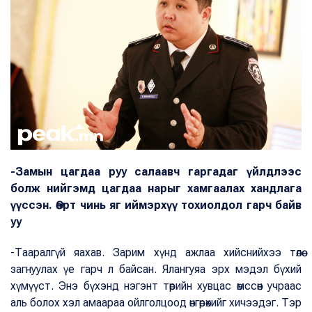
-Замын цагдаа руу салаавч гаргадаг үйлдлээс
болж нийгэмд цагдаа нарыг хамгаалах хандлага
үүссэн. Өөрт чинь яг иймэрхүү тохиолдол гарч байв
уу
-Тааралгүй яахав. Зарим хүнд ажлаа хийснийхээ төлөө
загнуулах үе гарч л байсан. Ялангуяа эрх мэдэл бүхий
хүмүүст. Энэ бүхэнд нэгэнт төрийн хувцас өмссөн учраас
аль болох хэл амаараа ойлголцоод өнгөрөхийг хичээдэг. Тэр