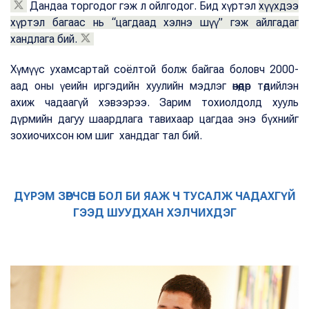
Дандаа торгодог гэж л ойлгодог. Бид хүртэл
хүүхдээ
хүртэл багаас нь “цагдаад хэлнэ шүү” гэж айлгадаг
хандлага бий.
Хүмүүс ухамсартай соёлтой болж байгаа боловч 2000-
аад оны үеийн иргэдийн хуулийн мэдлэг өнөөдөр төдийлэн
ахиж чадаагүй хэвээрээ. Зарим тохиолдолд хууль
дүрмийн дагуу шаардлага тавихаар цагдаа энэ бүхнийг
зохиочихсон юм шиг ханддаг тал бий.
ДҮРЭМ ЗӨРЧСӨН БОЛ БИ ЯАЖ Ч ТУСАЛЖ ЧАДАХГҮЙ
ГЭЭД ШУУДХАН ХЭЛЧИХДЭГ