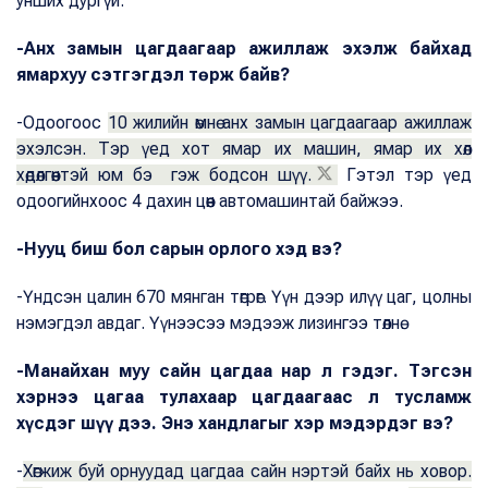
унших дургүй.
-Анх замын цагдаагаар ажиллаж эхэлж байхад
ямархуу сэтгэгдэл төрж байв?
-Одоогоос
10 жилийн өмнө анх замын цагдаагаар ажиллаж
эхэлсэн. Тэр үед хот ямар их машин, ямар их хөл
хөдөлгөөнтэй юм бэ гэж бодсон шүү.
Гэтэл тэр үед
одоогийнхоос 4 дахин цөөн автомашинтай байжээ.
-Нууц биш бол сарын орлого хэд вэ?
-Үндсэн цалин 670 мянган төгрөг. Үүн дээр илүү цаг, цолны
нэмэгдэл авдаг. Үүнээсээ мэдээж лизингээ төлнө.
-Манайхан муу сайн цагдаа нар л гэдэг. Тэгсэн
хэрнээ цагаа тулахаар цагдаагаас л тусламж
хүсдэг шүү дээ. Энэ хандлагыг хэр мэдэрдэг вэ?
-
Хөгжиж буй орнуудад цагдаа сайн нэртэй байх нь ховор.