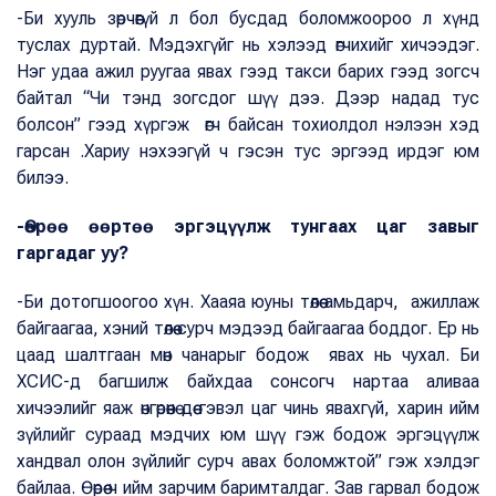
-Би хууль зөрчөөгүй л бол бусдад боломжоороо л хүнд
туслах дуртай. Мэдэхгүйг нь хэлээд өгчихийг хичээдэг.
Нэг удаа ажил руугаа явах гээд такси барих гээд зогсч
байтал “Чи тэнд зогсдог шүү дээ. Дээр надад тус
болсон” гээд хүргэж өгч байсан тохиолдол нэлээн хэд
гарсан .Хариу нэхээгүй ч гэсэн тус эргээд ирдэг юм
билээ.
-Өөрөө өөртөө эргэцүүлж тунгаах цаг завыг
гаргадаг уу?
-Би дотогшоогоо хүн. Хааяа юуны төлөө амьдарч, ажиллаж
байгаагаа, хэний төлөө сурч мэдээд байгаагаа боддог. Ер нь
цаад шалтгаан мөн чанарыг бодож явах нь чухал. Би
ХСИС-д багшилж байхдаа сонсогч нартаа аливаа
хичээлийг яаж өнгөрөөнө дөө гэвэл цаг чинь явахгүй, харин ийм
зүйлийг сураад мэдчих юм шүү гэж бодож эргэцүүлж
хандвал олон зүйлийг сурч авах боломжтой” гэж хэлдэг
байлаа. Өөрөө ч ийм зарчим баримталдаг. Зав гарвал бодож