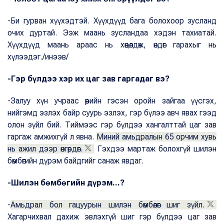
-Би гурван хүүхэдтэй. Хүүхдүүд бага болохоор зусланд
очих дуртай. Ээж маань зусландаа хэдэн тахиатай.
Хүүхдүүд маань араас нь хөөцөлдөж, өндөг гарахыг нь
хүлээдэг./инээв/
-Гэр бүлдээ хэр их цаг зав гаргадаг вэ?
-Залуу хүн учраас өөрийн гэсэн оройн зайгаа үүсгэх,
нийгэмд эзлэх байр суурь эзлэх, гэр бүлээ авч явах гээд
олон зүйл бий. Тиймээс гэр бүлдээ хангалттай цаг зав
гаргаж амжихгүй л явна.
Миний амьдралын 65 орчим хувь
нь ажил дээр өнгөрдөг.
Гэхдээ мартаж болохгүй шилэн
бөмбөгийн дүрэм байдгийг санаж явдаг.
-Шилэн бөмбөгийн дүрэм...?
-
Амьдрал бол гацуурын шилэн бөмбөлөг шиг зүйл.
Хагарчихвал дахиж эвлэхгүй шиг гэр бүлдээ цаг зав