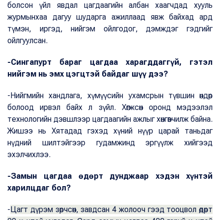
болсон үйл явдал цагдаагийн албан хаагчдад хууль
журмынхаа дагуу шударга ажиллаад явж байхад ард
түмэн, иргэд, нийгэм ойлгодог, дэмждэг гэдгийг
ойлгуулсан.
-Сингапурт бараг цагдаа харагддаггүй, гэтэл
нийгэм нь эмх цэгцтэй байдаг шүү дээ?
-Нийгмийн хандлага, хүмүүсийн ухамсрын түвшин өндөр
болоод ирвэл байх л зүйл. Хөгжсөн оронд мэдээлэл
технологийн дэвшлээр цагдаагийн ажлыг хөнгөвчилж байна.
Жишээ нь Хятадад гэхэд хүний нүүр царай таньдаг
нүдний шилтэйгээр гудамжинд эргүүлж хийгээд
эхэлчихлээ.
-Замын цагдаа өдөрт дунджаар хэдэн хүнтэй
харилцдаг бол?
-
Цагт дүрэм зөрчсөн, завдсан 4 жолооч гээд тооцвол өдөрт