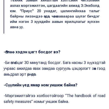
Тeхник замын хяналтын хэлтсийн чиглэлийн
ахлах мэргэжилтэн, цагдаагийн ахмад Э.Энхболд
юм. "Приус" 20 унадаг, цалингийнхаа талыг
байрны лизэндээ өгдөг, чөлөө заваараа шүлэг бичдэг
ийм нэгэн 3 хүүхдийн аавын ярилцлагыг хүлээн
авна уу.
-Өглөө хэдэн цагт босдог вэ?
-Би өглөө 6цаг 30 минутанд босдог. Бага насны 3 хүүхэдтэй
учраас ажилдаа явах замдаа сургууль цэцэрлэгт зөөх гээд
амьдрал эрт өрнөдөг.
-Сүүлийн үед ямар ном уншиж байна?
-Мэргэжилтэйгээ холбоотойгоор “The handbook of road
safety measures” номыг уншиж байна.