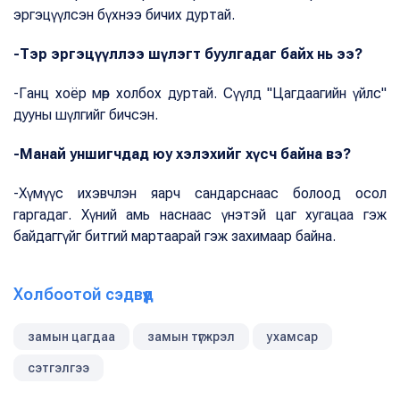
эргэцүүлсэн бүхнээ бичих дуртай.
-Тэр эргэцүүллээ шүлэгт буулгадаг байх нь ээ?
-Ганц хоёр мөр холбох дуртай. Сүүлд "Цагдаагийн үйлс"
дууны шүлгийг бичсэн.
-Манай уншигчдад юу хэлэхийг хүсч байна вэ?
-Хүмүүс ихэвчлэн яарч сандарснаас болоод осол
гаргадаг. Хүний амь наснаас үнэтэй цаг хугацаа гэж
байдаггүйг битгий мартаарай гэж захимаар байна.
Холбоотой сэдвүүд
замын цагдаа
замын түгжрэл
ухамсар
сэтгэлгээ