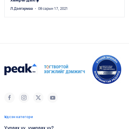
Л.Дэлгэрмаа
・ 08 сарын 17, 2021
Үндсэн категори
Уурлах уу, учирлах уу?