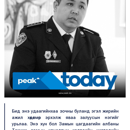
Бид энэ удаагийнхаа зочны буланд эгэл жирийн
ажил хөдөлмөр эрхэлж яваа залуусын нэгийг
урьлаа. Энэ хүн бол Замын цагдаагийн албаны