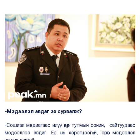
-Мэдээлэл авдаг эх сурвалж?
-Сошиал медиагаас илүү өдөр тутмын сонин, сайтуудаас
мэдээллээ авдаг. Ер нь хэрэгцээгүй, сөрөг мэдээлэл