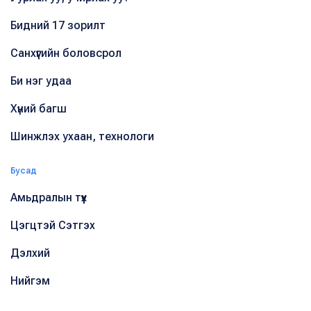
Бидний 17 зорилт
Санхүүгийн боловсрол
Би нэг удаа
Хүний багш
Шинжлэх ухаан, технологи
Бусад
Амьдралын түүх
Цэгцтэй Сэтгэх
Дэлхий
Нийгэм