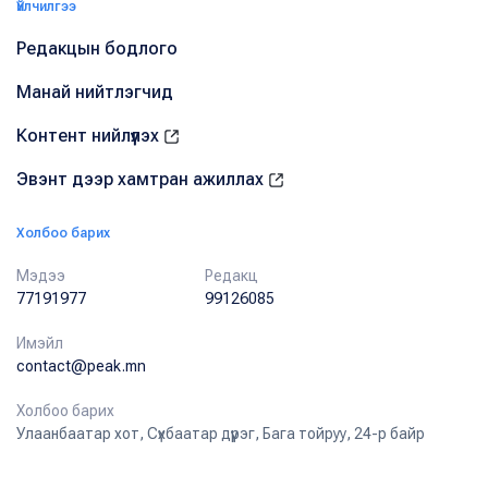
Үйлчилгээ
Редакцын бодлого
Манай нийтлэгчид
Контент нийлүүлэх
Эвэнт дээр хамтран ажиллах
Холбоо барих
Мэдээ
Редакц
77191977
99126085
Имэйл
contact@peak.mn
Холбоо барих
Улаанбаатар хот, Сүхбаатар дүүрэг, Бага тойруу, 24-р байр