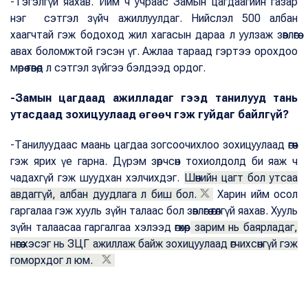
-Тэгэлгүй яахав. Ийм ч учраас Замын цагдаагийн газар
нэг сэтгэл зүйч ажиллуулдаг. Нийслэл 500 албан
хаагчтай гэж бодоход жил хагасын дараа л уулзаж зөвлөгөө
авах боломжтой гэсэн үг. Ажлаа тараад гэртээ орохдоо
мөрөө гөвөөд л сэтгэл зүйгээ бэлдээд ордог.
-Замын цагдаад ажилладаг гээд танилууд тань
утасдаад зохицуулаад өгөөч гэж гуйдаг байлгүй?
-Танилуудаас маань цагдаа зогсоочихлоо зохицуулаад өгөөч
гэж ярих үе гарна. Дүрэм зөрчсөн тохиолдолд би яаж ч
чадахгүй гэж шуудхан хэлчихдэг.
Шөнийн цагт бол утсаа
авдаггүй, албан дуудлага л биш бол.
Харин ийм осол
гаргалаа гэж хууль зүйн талаас бол зөвлөгөө өгөлгүй яахав. Хууль
зүйн талаасаа гаргалгаа хэлээд өгөхөөр
зарим нь баярладаг,
нөгөө хэсэг нь ЗЦГ ажиллаж байж зохицуулаад өгчихсөнгүй гэж
гоморхдог л юм.