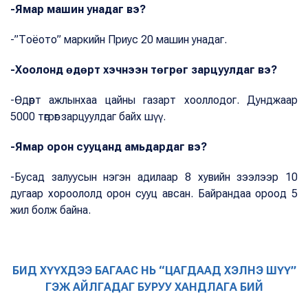
-Ямар машин унадаг вэ?
-”Тоёото” маркийн Приус 20 машин унадаг.
-Хоолонд өдөрт хэчнээн төгрөг зарцуулдаг вэ?
-Өдөрт ажлынхаа цайны газарт хооллодог. Дунджаар
5000 төгрөг зарцуулдаг байх шүү.
-Ямар орон сууцанд амьдардаг вэ?
-Бусад залуусын нэгэн адилаар 8 хувийн зээлээр 10
дугаар хороололд орон сууц авсан. Байрандаа ороод 5
жил болж байна.
БИД ХҮҮХДЭЭ БАГААС НЬ “ЦАГДААД ХЭЛНЭ ШҮҮ”
ГЭЖ АЙЛГАДАГ БУРУУ ХАНДЛАГА БИЙ