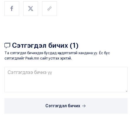
Сэтгэгдэл бичих (1)
Та сэтгэгдэл бичихдээ бусдад хүндэтгэлтэй хандана уу. Ёс бус
сэтгэгдлийг Peak.mn сайт устгах эрхтэй.
Сэтгэгдэл бичих