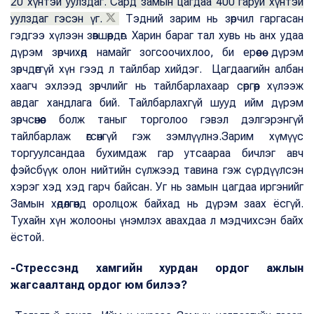
20 хүнтэй уулздаг. Сард замын цагдаа 400 гаруй хүнтэй
уулздаг гэсэн үг.
Тэдний зарим нь зөрчил гаргасан
гэдгээ хүлээн зөвшөөрдөг. Харин бараг тал хувь нь анх удаа
дүрэм зөрчихөд намайг зогсоочихлоо, би ерөөсөө дүрэм
зөрчдөггүй хүн гээд л тайлбар хийдэг. Цагдаагийн албан
хаагч эхлээд зөрчлийг нь тайлбарлахаар сөргөөр хүлээж
авдаг хандлага бий. Тайлбарлахгүй шууд ийм дүрэм
зөрчсөнөөс болж таныг торголоо гэвэл дэлгэрэнгүй
тайлбарлаж өгсөнгүй гэж зэмлүүлнэ.Зарим хүмүүс
торгуулсандаа бухимдаж гар утсаараа бичлэг авч
фэйсбүүк олон нийтийн сүлжээд тавина гэж сүрдүүлсэн
хэрэг хэд хэд гарч байсан. Уг нь замын цагдаа иргэнийг
Замын хөдөлгөөнд оролцож байхад нь дүрэм заах ёсгүй.
Тухайн хүн жолооны үнэмлэх авахдаа л мэдчихсэн байх
ёстой.
-Стрессэнд хамгийн хурдан ордог ажлын
жагсаалтанд ордог юм билээ?