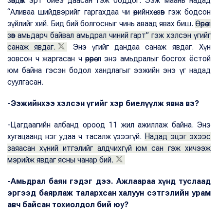
зөвдөж эрт биеэ даасан гэж боддог. Ээж маань надад
“Аливаа шийдвэрийг гаргахдаа чи өөрийнхөө зөв гэж бодсон
зүйлийг хий. Бид бий болгосныг чинь аваад явах биш.
Өөрөө л
зөв амьдарч байвал амьдрал чиний гарт” гэж хэлсэн үгийг
санаж явдаг.
Энэ үгийг дандаа санаж явдаг. Хүн
зовсон ч жаргасан ч өөрөөрөө л энэ амьдралыг босгох ёстой
юм байна гэсэн бодол хандлагыг ээжийн энэ үг надад
суулгасан.
-Ээжийнхээ хэлсэн үгийг хэр биелүүлж явна вэ?
-Цагдаагийн албанд ороод 11 жил ажиллаж байна. Энэ
хугацаанд нэг удаа ч тасалж үзээгүй.
Надад эцэг эхээс
заяасан хүний итгэлийг алдчихгүй юм сан гэж хичээж
мэрийж явдаг ясны чанар бий.
-Амьдрал баян гэдэг дээ. Ажлаараа хүнд туслаад
эргээд баярлаж талархсан халуун сэтгэлийн урам
авч байсан тохиолдол бий юу?