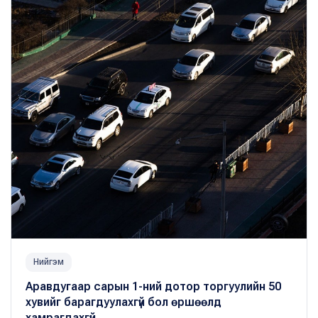
Нийгэм
Аравдугаар сарын 1-ний дотор торгуулийн 50
хувийг барагдуулахгүй бол өршөөлд
хамрагдахгүй