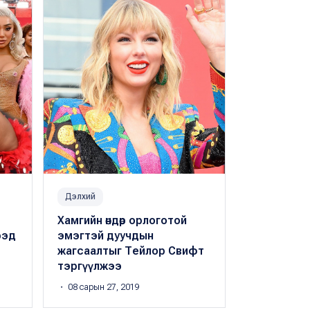
Дэлхий
Амьдрал
Хамгийн өндөр орлоготой
Хамгийн өн
ээд
эмэгтэй дуучдын
жүжигчнээ
жагсаалтыг Тейлор Свифт
Йоханссон
тэргүүлжээ
・ 08 сарын 26
・ 08 сарын 27, 2019