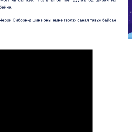
 байна.
 Черри Сиборн-д шинэ оны өмнө гэрлэх санал тавьж байсан