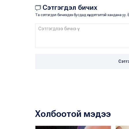
Сэтгэгдэл бичих
Та сэтгэгдэл бичихдээ бусдад хүндэтгэлтэй хандана уу. Ё
Сэтг
Холбоотой мэдээ