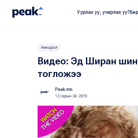
Уурлах уу, учирлах уу?
Бид
Амьдрал
Видео: Эд Ширан шин
тогложээ
Peak.mn
12 сарын 24, 2019