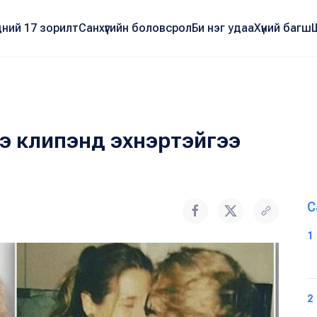
ний 17 зорилт
Санхүүгийн боловсрол
Би нэг удаа
Хүний багш
э клипэнд эхнэртэйгээ
С
1
2