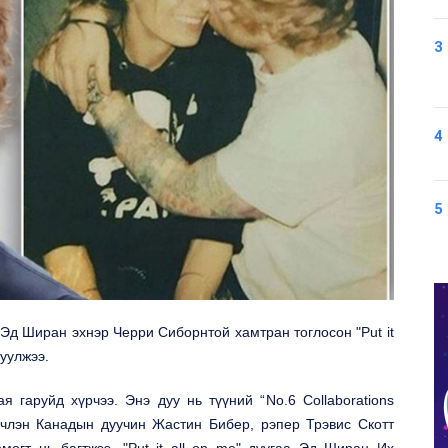
3
4
5
 Эд Ширан эхнэр Черри Сиборнтой хамтран тоглосон
"Put it
уулжээ.
я гаруйд хүрчээ. Энэ дуу нь түүний “
No.6 Collaborations
үнчлэн Канадын дуучин Жастин Бибер, рэпер Трэвис Скотт
омогт нь багтжээ.
"Put it all on me"
дуугаа Эд Ширан Их