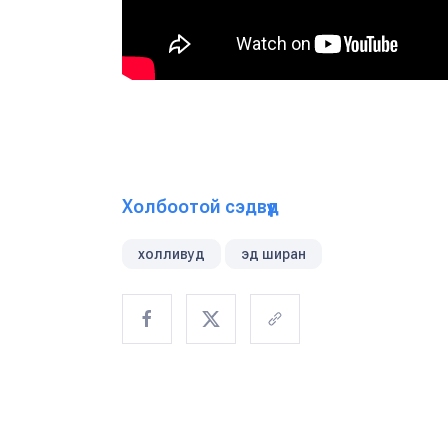
Холбоотой сэдвүүд
холливуд
эд ширан