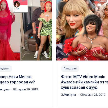
мьдрал
Амьдрал
ппер Ники Минаж
Фото: МТV Video Music
цаар гэрлэсэн үү?
Awards-ийн хамгийн этг
хувцасласан одууд
нхтуяа
・ 08 сарын 19, 2019
Э.Мөнхтуяа
・ 08 сарын 28, 2019