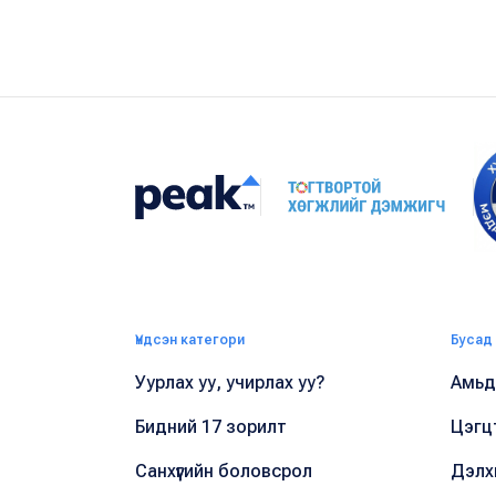
Үндсэн категори
Бусад
Уурлах уу, учирлах уу?
Амьдр
Бидний 17 зорилт
Цэгц
Санхүүгийн боловсрол
Дэлх