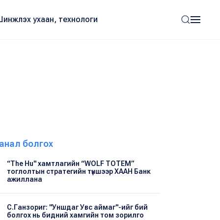
Шинжлэх ухаан, технологи
анал болгох
“The Hu" хамтлагийн “WOLF TOTEM”
тоглолтын стратегийн түншээр ХААН Банк
ажиллана
С.Ганзориг: "Уншдаг Увс аймаг"-ийг бий
болгох нь бидний хамгийн том зорилго