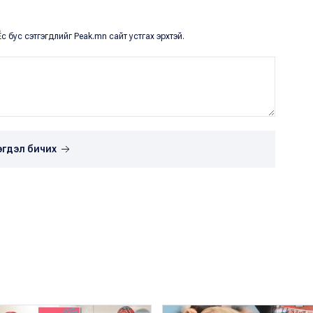
с бус сэтгэгдлийг Peak.mn сайт устгах эрхтэй.
эгдэл бичих