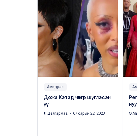
Амьдрал
А
Дожа Кэтэд чөтгөр шүглэсэн
Ре
үү
нуу
Л.Дэлгэрмаа
・ 07 сарын 22, 2023
Э.Мө