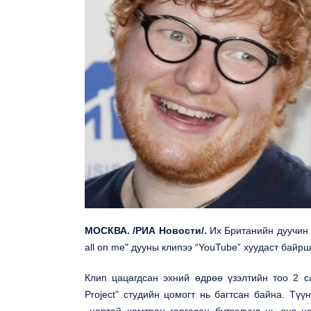
МОСКВА
.
/
РИА Новости
/
.
Их Британийн дуучин
all on me"
дууны клипээ “
YouTube
” хуудаст байрш
Клип цацагдсан эхний өдрөө үзэлтийн тоо 2 са
Project
” студийн цомогт нь багтсан байна. Тү
нартай хамтран гаргасан бүтээлүүд нь энэ ц