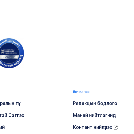
Үйлчилгээ
алын түүх
Редакцын бодлого
тэй Сэтгэх
Манай нийтлэгчид
ий
Контент нийлүүлэх