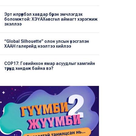
Эрт илрүүлбэл хавдар бүрэн эмчлэгдэх
боломжтой: ХЭҮА​Хөвсгөл аймагт хэрэгжиж
эхэллээ
“Global Silhouette” олон улсын үзэсгэлэн
ХААН галерейд нээлтээ хийлээ
COP17: Говийнхон ямар асуудлыг хамгийн
түрүүнд хөндөж байна вэ?