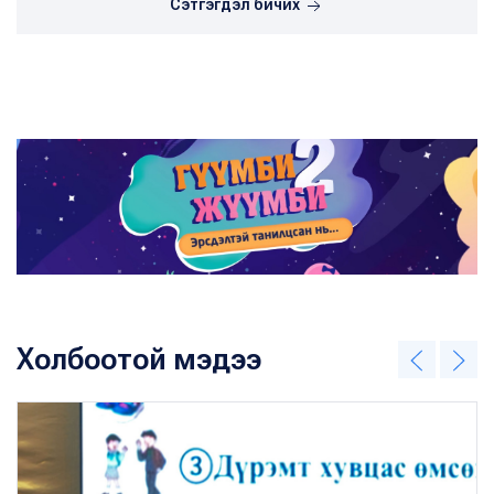
Сэтгэгдэл бичих
Холбоотой мэдээ