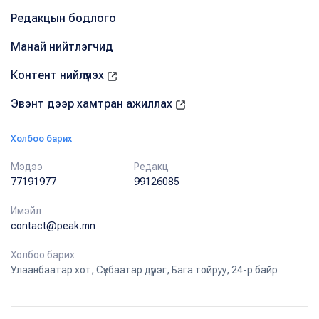
Редакцын бодлого
Манай нийтлэгчид
Контент нийлүүлэх
Эвэнт дээр хамтран ажиллах
Холбоо барих
Мэдээ
Редакц
77191977
99126085
Имэйл
contact@peak.mn
Холбоо барих
Улаанбаатар хот, Сүхбаатар дүүрэг, Бага тойруу, 24-р байр