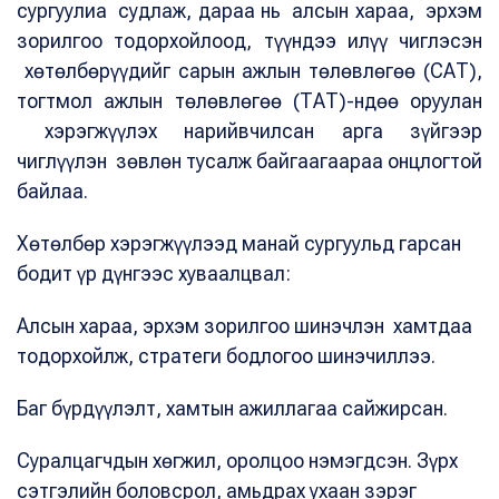
сургуулиа судлаж, дараа нь алсын хараа, эрхэм
зорилгоо тодорхойлоод, түүндээ илүү чиглэсэн
хөтөлбөрүүдийг сарын ажлын төлөвлөгөө (САТ),
тогтмол ажлын төлөвлөгөө (ТАТ)-ндөө оруулан
хэрэгжүүлэх нарийвчилсан арга зүйгээр
чиглүүлэн зөвлөн тусалж байгаагаараа онцлогтой
байлаа.
Хөтөлбөр хэрэгжүүлээд манай сургуульд гарсан
бодит үр дүнгээс хуваалцвал:
Алсын хараа, эрхэм зорилгоо шинэчлэн хамтдаа
тодорхойлж, стратеги бодлогоо шинэчиллээ.
Баг бүрдүүлэлт, хамтын ажиллагаа сайжирсан.
Суралцагчдын хөгжил, оролцоо нэмэгдсэн. Зүрх
сэтгэлийн боловсрол, амьдрах ухаан зэрэг