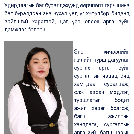
Удирдлагын баг бүрэлдэхүүнд өөрчлөлт гарч шинэ
баг бүрэлдсэн энэ чухал үед уг хөтөлбөр бидэнд
зайлшгүй хэрэгтэй, цаг үеэ олсон арга зүйн
дэмжлэг болсон.
Энэ хичээлийн
жилийн турш дагуулан
сургах арга зүйн
сургалтын явцад бид
хамтдаа суралцаж,
олж авсан мэдлэг,
туршлагыг бодит
ажил хэрэг болгож,
багш ажилтны
хандлага, сургалтын
арга зүй, багш нарын