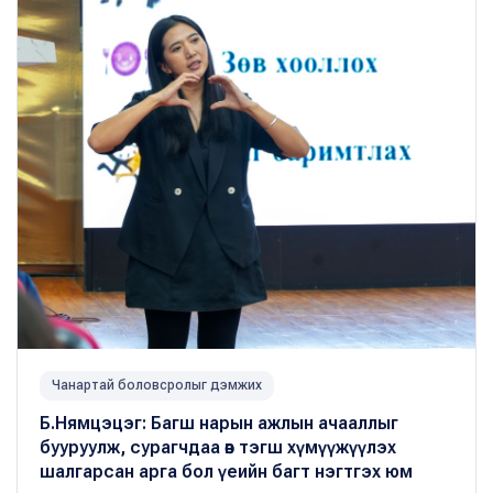
Чанартай боловсролыг дэмжих
Б.Нямцэцэг: Багш нарын ажлын ачааллыг
бууруулж, сурагчдаа өв тэгш хүмүүжүүлэх
шалгарсан арга бол үеийн багт нэгтгэх юм