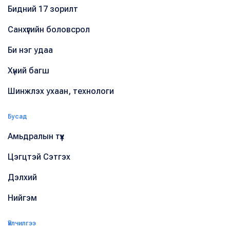
Бидний 17 зорилт
Санхүүгийн боловсрол
Би нэг удаа
Хүний багш
Шинжлэх ухаан, технологи
Бусад
Амьдралын түүх
Цэгцтэй Сэтгэх
Дэлхий
Нийгэм
Үйлчилгээ