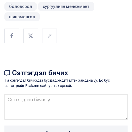
боловсрол
сургуулийн менежмент
шинэмонгол
Сэтгэгдэл бичих
Та сэтгэгдэл бичихдээ бусдад хүндэтгэлтэй хандана уу. Ёс бус
сэтгэгдлийг Peak.mn сайт устгах эрхтэй.