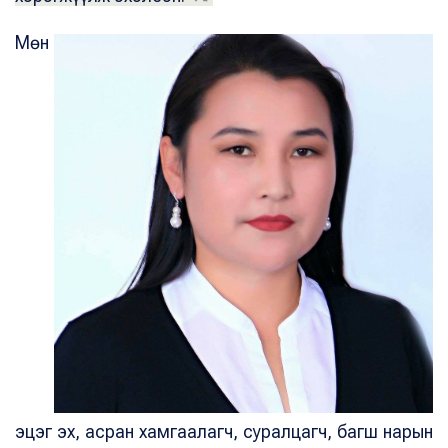
Мөн
эцэг эх, асран хамгаалагч, суралцагч, багш нарын