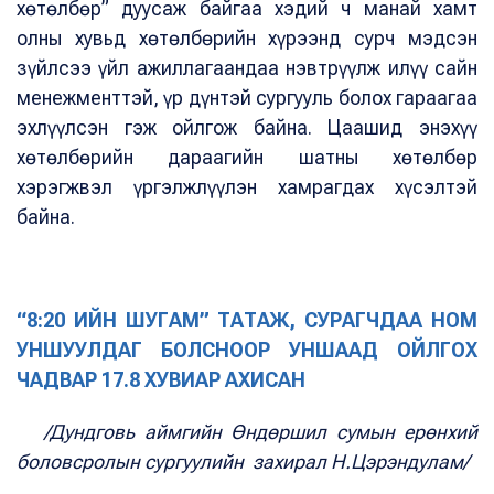
хөтөлбөр” дуусаж байгаа хэдий ч манай хамт
олны хувьд хөтөлбөрийн хүрээнд сурч мэдсэн
зүйлсээ үйл ажиллагаандаа нэвтрүүлж илүү сайн
менежменттэй, үр дүнтэй сургууль болох гараагаа
эхлүүлсэн гэж ойлгож байна. Цаашид энэхүү
хөтөлбөрийн дараагийн шатны хөтөлбөр
хэрэгжвэл үргэлжлүүлэн хамрагдах хүсэлтэй
байна.
“8:20 ИЙН ШУГАМ” ТАТАЖ, СУРАГЧДАА НОМ
УНШУУЛДАГ БОЛСНООР УНШААД ОЙЛГОХ
ЧАДВАР 17.8 ХУВИАР АХИСАН
/Дундговь аймгийн Өндөршил сумын
ерөнхий
боловсролын сургуулийн
захирал Н.Цэрэндулам/