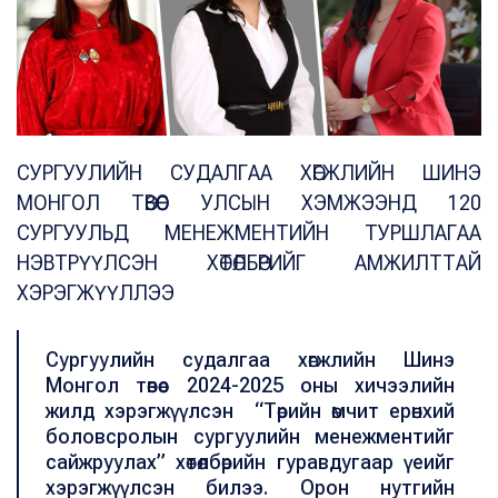
СУРГУУЛИЙН СУДАЛГАА ХӨГЖЛИЙН ШИНЭ
МОНГОЛ ТӨВӨӨС УЛСЫН ХЭМЖЭЭНД 120
СУРГУУЛЬД МЕНЕЖМЕНТИЙН ТУРШЛАГАА
НЭВТРҮҮЛСЭН ХӨТӨЛБӨРИЙГ АМЖИЛТТАЙ
ХЭРЭГЖҮҮЛЛЭЭ
Сургуулийн судалгаа хөгжлийн Шинэ
Монгол төвөөс 2024-2025 оны хичээлийн
жилд хэрэгжүүлсэн “Төрийн өмчит ерөнхий
боловсролын сургуулийн менежментийг
сайжруулах” хөтөлбөрийн гуравдугаар үеийг
хэрэгжүүлсэн билээ. Орон нутгийн