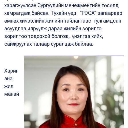
хэрэгжүүлсэн Сургуулийн менежментийн төсөлд
хамрагдаж байсан. Тухайн үед “PDCA” загвараар
өмнөх хичээлийн жилийн тайлангаас тулгамдсан
асуудлаа илрүүлж дараа жилийн зорилго
зорилтоо тодорхой болгож, үнэлгээ хийх,
сайжруулах талаар суралцаж байлаа.
Харин
энэ
жил
манай