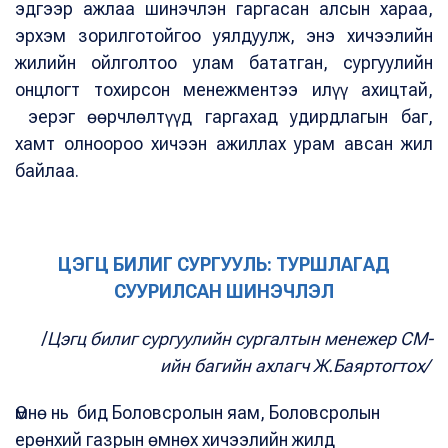
эдгээр ажлаа шинэчлэн гаргасан алсын хараа,
эрхэм зорилготойгоо уялдуулж, энэ хичээлийн
жилийн ойлголтоо улам бататган, сургуулийн
онцлогт тохирсон менежментээ илүү ахицтай,
эерэг өөрчлөлтүүд гаргахад удирдлагын баг,
хамт олноороо хичээн ажиллах урам авсан жил
байлаа.
ЦЭГЦ БИЛИГ СУРГУУЛЬ: ТУРШЛАГАД
СУУРИЛСАН ШИНЭЧЛЭЛ
/
Цэгц билиг сургуулийн сургалтын менежер СМ-
ийн багийн ахлагч Ж.Баяртогтох/
Өмнө нь бид Боловсролын яам, Боловсролын
ерөнхий газрын өмнөх хичээлийн жилд