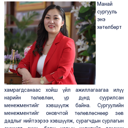
Манай
сургууль
энэ
хөтөлбөрт
хамрагдсанаас хойш үйл ажиллагаагаа илүү
нарийн төлөвлөн, үр дүнд суурилсан
менежментийг хэвшүүлж байна. Сургуулийн
менежментийг оновчтой төлөвлөснөөр зөв
дадлыг нийтээрээ хэвшүүлж, сурагчдын сурлагын