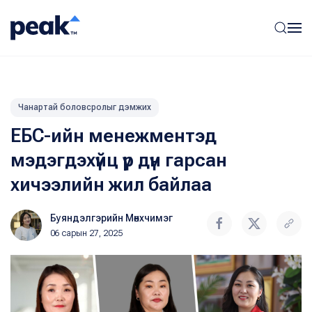
Чанартай боловсролыг дэмжих
ЕБС-ийн менежментэд
мэдэгдэхүйц үр дүн гарсан
хичээлийн жил байлаа
Буяндэлгэрийн Мөнхчимэг
06 сарын 27, 2025