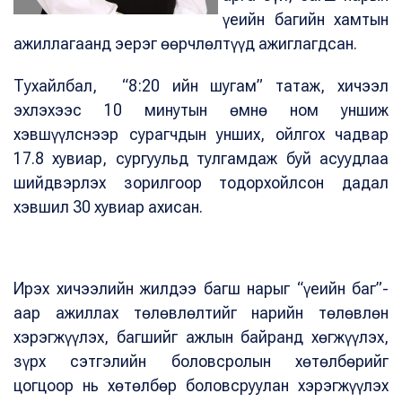
үеийн багийн хамтын
ажиллагаанд эерэг өөрчлөлтүүд ажиглагдсан.
Тухайлбал, “8:20 ийн шугам” татаж, хичээл
эхлэхээс 10 минутын өмнө ном уншиж
хэвшүүлснээр сурагчдын унших, ойлгох чадвар
17.8 хувиар, сургуульд тулгамдаж буй асуудлаа
шийдвэрлэх зорилгоор тодорхойлсон дадал
хэвшил 30 хувиар ахисан.
Ирэх хичээлийн жилдээ багш нарыг “үеийн баг”-
аар ажиллах төлөвлөлтийг нарийн төлөвлөн
хэрэгжүүлэх, багшийг ажлын байранд хөгжүүлэх,
зүрх сэтгэлийн боловсролын хөтөлбөрийг
цогцоор нь хөтөлбөр боловсруулан хэрэгжүүлэх