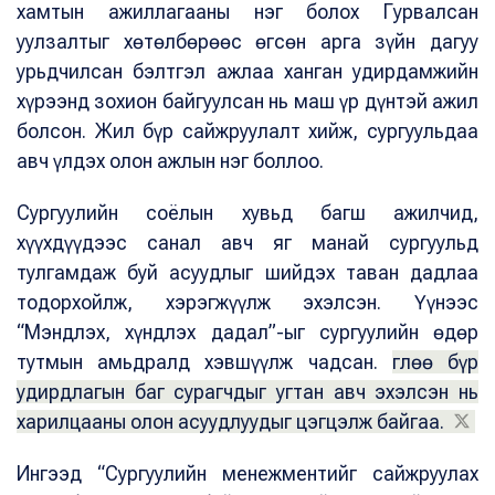
хамтын ажиллагааны нэг болох Гурвалсан
уулзалтыг хөтөлбөрөөс өгсөн арга зүйн дагуу
урьдчилсан бэлтгэл ажлаа ханган удирдамжийн
хүрээнд зохион байгуулсан нь маш үр дүнтэй ажил
болсон. Жил бүр сайжруулалт хийж, сургуульдаа
авч үлдэх олон ажлын нэг боллоо.
Сургуулийн соёлын хувьд багш ажилчид,
хүүхдүүдээс санал авч яг манай сургуульд
тулгамдаж буй асуудлыг шийдэх таван дадлаа
тодорхойлж, хэрэгжүүлж эхэлсэн. Үүнээс
“Мэндлэх, хүндлэх дадал”-ыг сургуулийн өдөр
тутмын амьдралд хэвшүүлж чадсан. Ө
глөө бүр
удирдлагын баг сурагчдыг угтан авч эхэлсэн нь
харилцааны олон асуудлуудыг цэгцэлж байгаа.
Ингээд “Сургуулийн менежментийг сайжруулах