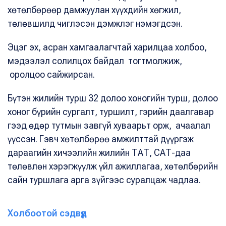
хөтөлбөрөөр дамжуулан хүүхдийн хөгжил,
төлөвшилд чиглэсэн дэмжлэг нэмэгдсэн.
Эцэг эх, асран хамгаалагчтай харилцаа холбоо,
мэдээлэл солилцох байдал тогтмолжиж,
оролцоо сайжирсан.
Бүтэн жилийн турш 32 долоо хоногийн турш, долоо
хоног бүрийн сургалт, туршилт, гэрийн даалгавар
гээд өдөр тутмын завгүй хуваарьт орж, ачаалал
үүссэн. Гэвч хөтөлбөрөө амжилттай дүүргэж
дараагийн хичээлийн жилийн ТАТ, САТ-даа
төлөвлөн хэрэгжүүлж үйл ажиллагаа, хөтөлбөрийн
сайн туршлага арга зүйгээс суралцаж чадлаа.
Холбоотой сэдвүүд