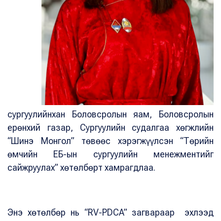
сургуулийнхан Боловсролын яам, Боловсролын
ерөнхий газар, Сургуулийн судалгаа хөгжлийн
“Шинэ Монгол” төвөөс хэрэгжүүлсэн “Төрийн
өмчийн ЕБ-ын сургуулийн менежментийг
сайжруулах” хөтөлбөрт хамрагдлаа.
Энэ хөтөлбөр нь “RV-PDCA” загвараар эхлээд