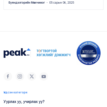
Буяндэлгэрийн Мөнхчимэг
・ 05 сарын 06, 2025
Үндсэн категори
Уурлах уу, учирлах уу?