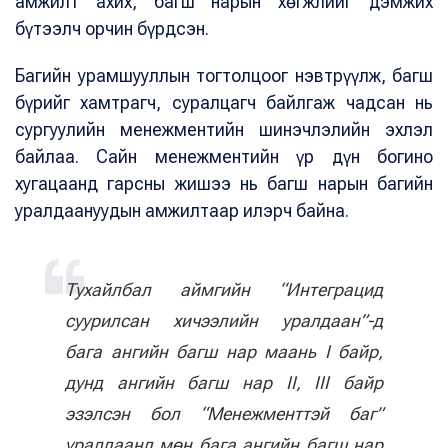
амжилт ахих, багш нарын хөгжлийг дэмжих
бүтээлч орчин бүрдсэн.
Багийн урамшууллын тогтолцоог нэвтрүүлж, багш
бүрийг хамтрагч, суралцагч байлгаж чадсан нь
сургуулийн менежментийн шинэчлэлийн эхлэл
байлаа. Сайн менежментийн үр дүн богино
хугацаанд гарсны жишээ нь багш нарын багийн
уралдаануудын амжилтаар илэрч байна.
Тухайлбал аймгийн “Интеграцид
суурилсан хичээлийн уралдаан”-д
бага ангийн багш нар маань I байр,
дунд ангийн багш нар II, III байр
эзэлсэн бол “Менежменттэй баг”
уралдаанд мөн бага ангийн багш нар