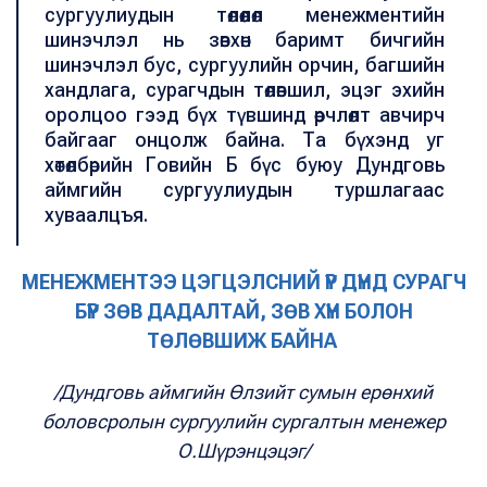
сургуулиудын төлөөлөл менежментийн
шинэчлэл нь зөвхөн баримт бичгийн
шинэчлэл бус, сургуулийн орчин, багшийн
хандлага, сурагчдын төлөвшил, эцэг эхийн
оролцоо гээд бүх түвшинд өөрчлөлт авчирч
байгааг онцолж байна. Та бүхэнд уг
хөтөлбөрийн Говийн Б бүс буюу Дундговь
аймгийн сургуулиудын туршлагаас
хуваалцъя.
МЕНЕЖМЕНТЭЭ ЦЭГЦЭЛСНИЙ ҮР ДҮНД СУРАГЧ
БҮР ЗӨВ ДАДАЛТАЙ, ЗӨВ ХҮН БОЛОН
ТӨЛӨВШИЖ БАЙНА
/Дундговь аймгийн Өлзийт сумын ерөнхий
боловсролын сургуулийн сургалтын менежер
О.Шүрэнцэцэг/