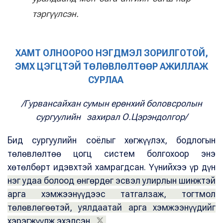
тэргүүлсэн.
ХАМТ ОЛНООРОО НЭГДМЭЛ ЗОРИЛГОТОЙ,
ЭМХ ЦЭГЦТЭЙ ТӨЛӨВЛӨЛТӨӨР АЖИЛЛАЖ
СУРЛАА
/Гурвансайхан сумын ерөнхий боловсролын
сургуулийн захирал О.Цэрэндолгор/
Бид сургуулийн соёлыг хөгжүүлэх, бодлогын
төлөвлөлтөө цогц систем болгохоор энэ
хөтөлбөрт идэвхтэй хамрагдсан. Үүнийхээ үр дүн
нэг удаа болоод өнгөрдөг эсвэл улирлын шинжтэй
арга хэмжээнүүдээс татгалзаж, тогтмол
төлөвлөгөөтэй, уялдаатай арга хэмжээнүүдийг
хэрэгжүүлж эхэлсэн.