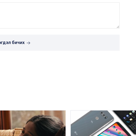
эгдэл бичих