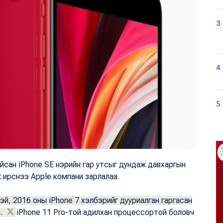
3
4
5
йсан iPhone SE нэрийн гар утсыг дундаж давхаргын
 ирснээ Apple компани зарлалаа.
эй, 2016 оны iPhone 7 хэлбэрийг дууриалган гаргасан
а.
iPhone 11 Pro-той адилхан процессортой боловч