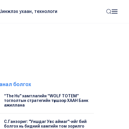
Шинжлэх ухаан, технологи
анал болгох
“The Hu" хамтлагийн “WOLF TOTEM”
тоглолтын стратегийн түншээр ХААН Банк
ажиллана
С.Ганзориг: "Уншдаг Увс аймаг"-ийг бий
болгох нь бидний хамгийн том зорилго