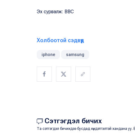
Эх сурвалж: BBC
Холбоотой сэдвүүд
iphone
samsung
Сэтгэгдэл бичих
Та сэтгэгдэл бичихдээ бусдад хүндэтгэлтэй хандана уу. Ё