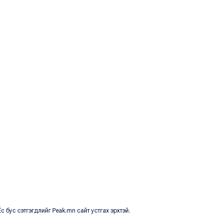
с бус сэтгэгдлийг Peak.mn сайт устгах эрхтэй.