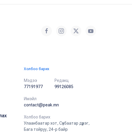
Холбоо барих
Мэдээ
Редакц
77191977
99126085
Имэйл
contact@peak.mn
лах
Холбоо барих
Улаанбаатар хот, Сүхбаатар дүүрэг,
Бага тойруу, 24-р байр