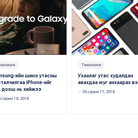
хнологи
Технологи
msung-ийн шинэ утасны
Ухаалаг утас худалдан
талчилгаа iPhone-ийг
авахдаа юуг анхаарах вэ
т доош нь хийжээ
・ 05 сарын 17, 2018
 сарын 18, 2018