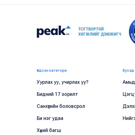
Үндсэн категори
Бусад
Уурлах уу, учирлах уу?
Амьдр
Бидний 17 зорилт
Цэгц
Санхүүгийн боловсрол
Дэлх
Би нэг удаа
Нийг
Хүний багш