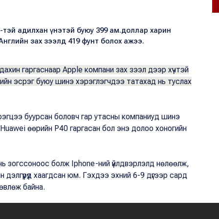
SE-тэй адилхан үнэтэй буюу 399 ам.доллар харин
Английн зах зээлд 419 фунт болох ажээ.
ахин гаргаснаар Apple компани зах зээл дээр хүчтэй
ийн эсрэг буюу шинэ хэрэглэгчдээ татахад нь туслах
эгцээ буурсан боловч гар утасны компаниуд шинэ
р Huawei өөрийн P40 гаргасан бол энэ долоо хоногийн
д нь зогссоноос болж Iphone-ний үйлдвэрлэлд нөлөөлж,
дэлгүүрүүд хаагдсан юм. Гэхдээ эхний 6-9 дүгээр сард
өвлөж байна.