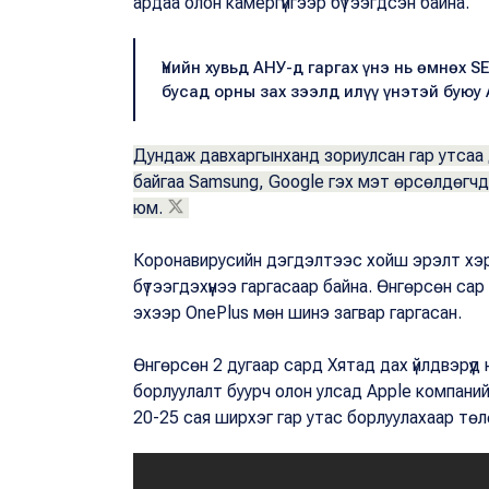
ардаа олон камергүйгээр бүтээгдсэн байна.
Үнийн хувьд АНУ-д гаргах үнэ нь өмнөх 
бусад орны зах зээлд илүү үнэтэй буюу 
Дундаж давхаргынханд зориулсан гар утсаа д
байгаа Samsung, Google гэх мэт өрсөлдөгчд
юм.
Коронавирусийн дэгдэлтээс хойш эрэлт хэр
бүтээгдэхүүнээ гаргасаар байна. Өнгөрсөн са
эхээр OnePlus мөн шинэ загвар гаргасан.
Өнгөрсөн 2 дугаар сард Хятад дах үйлдвэрүү
борлуулалт буурч олон улсад Apple компанийн 
20-25 сая ширхэг гар утас борлуулахаар төл