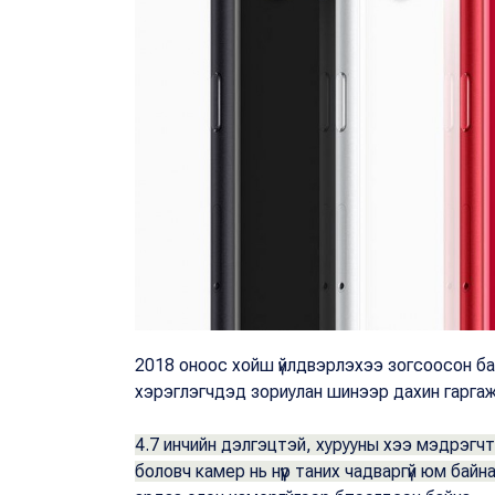
2018 оноос хойш үйлдвэрлэхээ зогсоосон ба
хэрэглэгчдэд зориулан шинээр дахин гаргаж
4.7 инчийн дэлгэцтэй, хурууны хээ мэдрэгчт
боловч камер нь нүүр таних чадваргүй юм байн