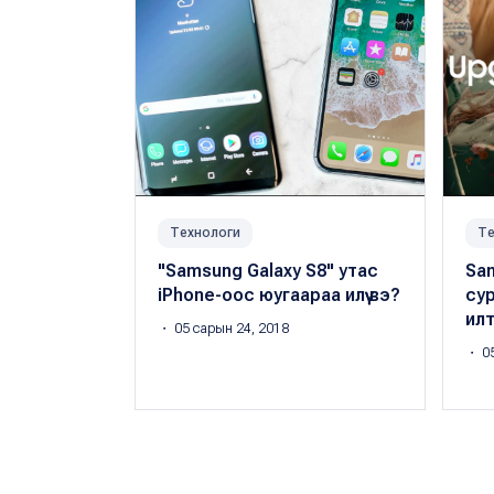
Технологи
Те
"Samsung Galaxy S8" утас
Sa
iPhone-оос юугаараа илүү вэ?
сур
ил
・ 05 сарын 24, 2018
・ 05