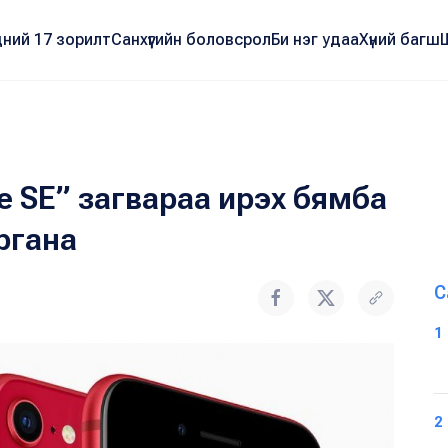
ний 17 зорилт
Санхүүгийн боловсрол
Би нэг удаа
Хүний багш
e SE” загвараа ирэх бямба
ргана
С
1
2