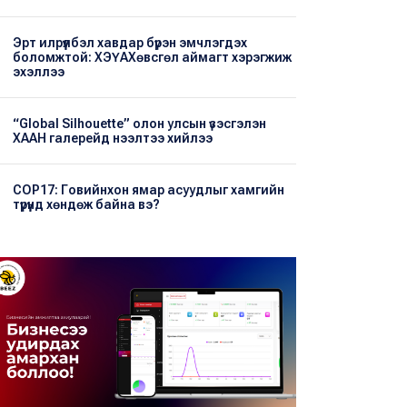
Эрт илрүүлбэл хавдар бүрэн эмчлэгдэх
боломжтой: ХЭҮА​Хөвсгөл аймагт хэрэгжиж
эхэллээ
“Global Silhouette” олон улсын үзэсгэлэн
ХААН галерейд нээлтээ хийлээ
COP17: Говийнхон ямар асуудлыг хамгийн
түрүүнд хөндөж байна вэ?