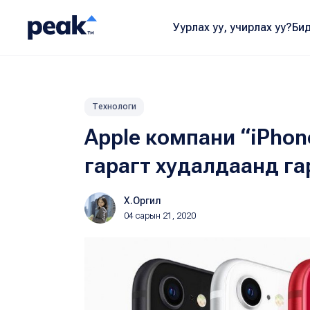
Уурлах уу, учирлах уу?
Бид
Технологи
Apple компани “iPhon
гарагт худалдаанд га
Х.Оргил
04 сарын 21, 2020