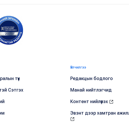
Үйлчилгээ
алын түүх
Редакцын бодлого
тэй Сэтгэх
Манай нийтлэгчид
ий
Контент нийлүүлэх
эм
Эвэнт дээр хамтран ажил