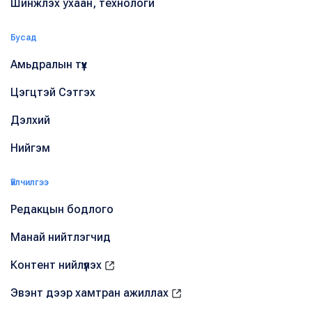
Шинжлэх ухаан, технологи
Бусад
Амьдралын түүх
Цэгцтэй Сэтгэх
Дэлхий
Нийгэм
Үйлчилгээ
Редакцын бодлого
Манай нийтлэгчид
Контент нийлүүлэх
Эвэнт дээр хамтран ажиллах