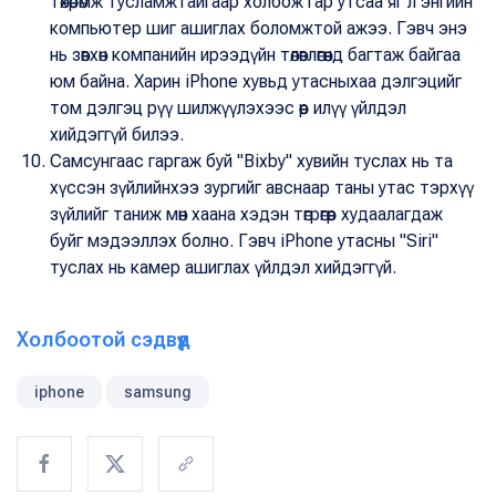
төхөөрөмж тусламжтайгаар холбож гар утсаа яг л энгийн
компьютер шиг ашиглах боломжтой ажээ. Гэвч энэ
нь зөвхөн компанийн ирээдүйн төлөвлөгөөнд багтаж байгаа
юм байна. Харин iPhone хувьд утасныхаа дэлгэцийг
том дэлгэц рүү шилжүүлэхээс өөр илүү үйлдэл
хийдэггүй билээ.
Самсунгаас гаргаж буй "Bixby" хувийн туслах нь та
хүссэн зүйлийнхээ зургийг авснаар таны утас тэрхүү
зүйлийг таниж мөн хаана хэдэн төгрөгөөр худаалагдаж
буйг мэдээллэх болно. Гэвч iPhone утасны "Siri"
туслах нь камер ашиглах үйлдэл хийдэггүй.
Холбоотой сэдвүүд
iphone
samsung