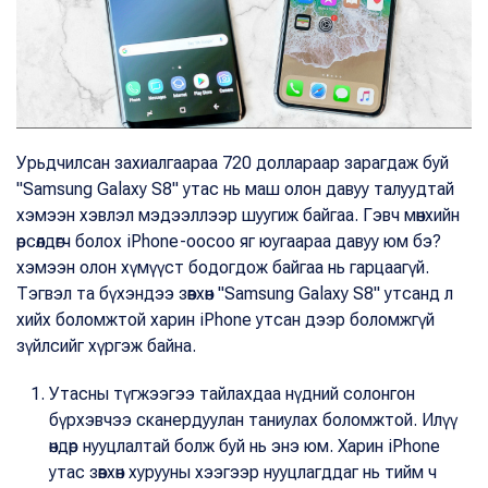
Урьдчилсан захиалгаараа 720 доллараар зарагдаж буй
"Samsung Galaxy S8" утас нь маш олон давуу талуудтай
хэмээн хэвлэл мэдээллээр шуугиж байгаа. Гэвч мөнхийн
өрсөлдөгч болох iPhone-оосоо яг юугаараа давуу юм бэ?
хэмээн олон хүмүүст бодогдож байгаа нь гарцаагүй.
Тэгвэл та бүхэндээ зөвхөн "Samsung Galaxy S8" утсанд л
хийх боломжтой харин iPhone утсан дээр боломжгүй
зүйлсийг хүргэж байна.
Утасны түгжээгээ тайлахдаа нүдний солонгон
бүрхэвчээ сканердуулан таниулах боломжтой. Илүү
өндөр нууцлалтай болж буй нь энэ юм. Харин iPhone
утас зөвхөн хурууны хээгээр нууцлагддаг нь тийм ч