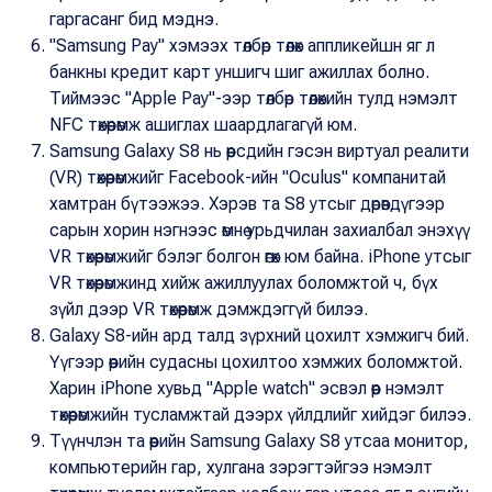
гаргасанг бид мэднэ.
"Samsung Pay" хэмээх төлбөр төлөх аппликейшн яг л
банкны кредит карт уншигч шиг ажиллах болно.
Тиймээс "Apple Pay"-ээр төлбөр төлөхийн тулд нэмэлт
NFC төхөөрөмж ашиглах шаардлагагүй юм.
Samsung Galaxy S8 нь өөрсдийн гэсэн виртуал реалити
(VR) төхөөрөмжийг Facebook-ийн "Oculus" компанитай
хамтран бүтээжээ. Хэрэв та S8 утсыг дөрөвдүгээр
сарын хорин нэгнээс өмнө урьдчилан захиалбал энэхүү
VR төхөөрөмжийг бэлэг болгон өгөх юм байна. iPhone утсыг
VR төхөөрөмжинд хийж ажиллуулах боломжтой ч, бүх
зүйл дээр VR төхөөрөмж дэмждэггүй билээ.
Galaxy S8-ийн ард талд зүрхний цохилт хэмжигч бий.
Үүгээр өөрийн судасны цохилтоо хэмжих боломжтой.
Харин iPhone хувьд "Apple watch" эсвэл өөр нэмэлт
төхөөрөмжийн тусламжтай дээрх үйлдлийг хийдэг билээ.
Түүнчлэн та өөрийн Samsung Galaxy S8 утсаа монитор,
компьютерийн гар, хулгана зэрэгтэйгээ нэмэлт