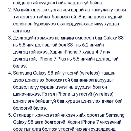
найдвартай нууцлал байж чаддаггүй байна.
Мөн өөрийнхөө селфи зургаа авч царайгаа таниулан утасны
түгжээгээ тайлах боломжтой. Энэ нь дээрх нүдний
солонгон бүрхэвчээ сканердуулахаас илүү хурдан
арга юм.
Дэлгэцийн хэмжээ нь өмнөхөөсөө томорсон бөгөөд Galaxy S8
нь 5.8 инч дэлгэцтэй бол S8+ нь 6.2 инчийн
дэлгэцтэй ажээ. Харин iPhone 7 хувьд 4.7 инч
дэлгэцтэй, iPhone 7 Plus нь 5.5 инчийн дэлгэцтэй
билээ.
Samsung Galaxy S8-ийг утасгүй (wireless) тавцан
дээр цэнэглэх боломжтой бөгөөд өмнөх загваруудыг
бодвол илүү хурдан цэнэг нь дүүрдэг болгон
шинэчилжээ. Гэтэл iPhone-д утасгүй (wireless)
цэнэглэгч байдаггүй бөгөөд хурдан цэнэглэх өөрчлөлт бий
болоогүй билээ.
Стандарт хэмжээтэй чихэвч хийх оролтыг Samsung
Galaxy S8 алга болгоогүй. Харин iPhone 7 чихэвчний
оролтыг алга болгож утасгүй чихэвч худалдаанд