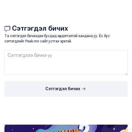
Сэтгэгдэл бичих
Та сэтгэгдэл бичихдээ бусдад хүндэтгэлтэй хандана уу. Ёс бус
сэтгэгдлийг Peak.mn сайт устгах эрхтэй.
Сэтгэгдэл бичих