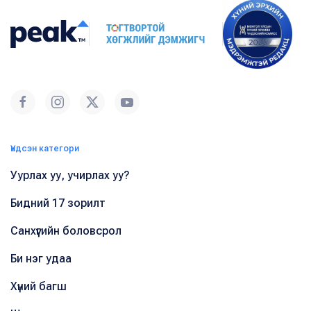
Үндсэн категори
Уурлах уу, учирлах уу?
Бидний 17 зорилт
Санхүүгийн боловсрол
Би нэг удаа
Хүний багш